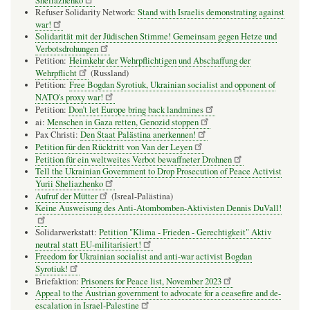
Sheliazhenko
Refuser Solidarity Network:
Stand with Israelis demonstrating against
war!
Solidarität mit der Jüdischen Stimme! Gemeinsam gegen Hetze und
Verbotsdrohungen
Petition:
Heimkehr der Wehrpflichtigen und Abschaffung der
Wehrpflicht
(Russland)
Petition:
Free Bogdan Syrotiuk, Ukrainian socialist and opponent of
NATO's proxy war!
Petition:
Don’t let Europe bring back landmines
ai:
Menschen in Gaza retten, Genozid stoppen
Pax Christi:
Den Staat Palästina anerkennen!
Petition für den Rücktritt von Van der Leyen
Petition für ein weltweites Verbot bewaffneter Drohnen
Tell the Ukrainian Government to Drop Prosecution of Peace Activist
Yurii Sheliazhenko
Aufruf der Mütter
(Isreal-Palästina)
Keine Ausweisung des Anti-Atombomben-Aktivisten Dennis DuVall!
Solidarwerkstatt:
Petition "Klima - Frieden - Gerechtigkeit" Aktiv
neutral statt EU-militarisiert!
Freedom for Ukrainian socialist and anti-war activist Bogdan
Syrotiuk!
Briefaktion:
Prisoners for Peace list, November 2023
Appeal to the Austrian government to advocate for a ceasefire and de-
escalation in Israel-Palestine