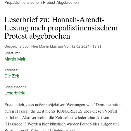
Pfadnavigation
Propalästinensischem Protest Abgebrochen
Leserbrief zu: Hannah-Arendt-
Lesung nach propalästinensischem
Protest abgebrochen
Gespeichert von
Herr Martin Mair
am
Mo., 12.02.2024 - 13:31
Briefautor
Martin Mair
Adressat
Die Zeit
Briefkategorie
Leserbriefe
Erstaunlich, dass außer subjektiven Wertungen wie "Demonstration
puren Hasses" die Zeit nichts KONKRETES über diesen Vorfall
berichtet. Also verbreitet die Zeit selbst wieder eine Art von
"Hassrede"? Werden hier künstlich wieder Feindbilder aufgebaut?
Wird nur noch Krieg statt Frieden gesucht?