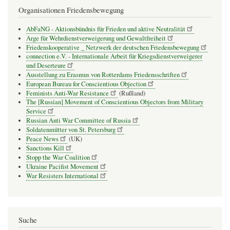
Organisationen Friedensbewegung
AbFaNG - Aktionsbündnis für Frieden und aktive Neutralität
Arge für Wehrdienstverweigerung und Gewaltfreiheit
Friedenskooperative _ Netzwerk der deutschen Friedensbewegung
connection e.V. - Inter­na­tio­nale Arbeit für Kriegs­dienst­ver­wei­gerer
und Deser­teure
Ausstellung zu Erasmus von Rotterdams Friedensschriften
European Bureau for Conscientious Objection
Feminists Anti-War Resistance
(Rußland)
The [Russian] Movement of Conscientious Objectors from Military
Service
Russian Anti War Committee of Russia
Soldatenmütter von St. Petersburg
Peace News
(UK)
Sanctions Kill
Stopp the War Coalition
Ukraine Pacifist Movement
War Resisters International
Suche