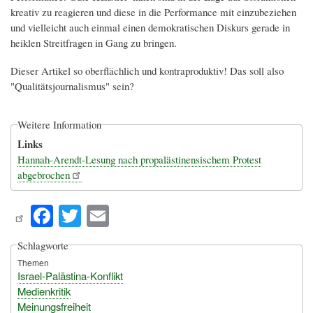
kreativ zu reagieren und diese in die Performance mit einzubeziehen
und vielleicht auch einmal einen demokratischen Diskurs gerade in
heiklen Streitfragen in Gang zu bringen.
Dieser Artikel so oberflächlich und kontraproduktiv! Das soll also
"Qualitätsjournalismus" sein?
Weitere Information
Links
Hannah-Arendt-Lesung nach propalästinensischem Protest
abgebrochen
Fa
T
E
ce
wi
m
Schlagworte
bo
tte
ail
Themen
ok
r
Israel-Palästina-Konflikt
Medienkritik
Meinungsfreiheit