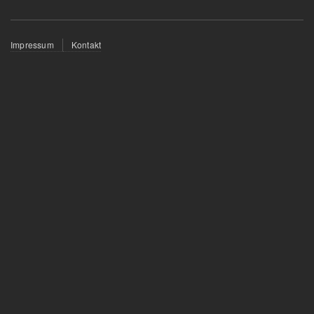
Fußzeilenmenü
Impressum
Kontakt