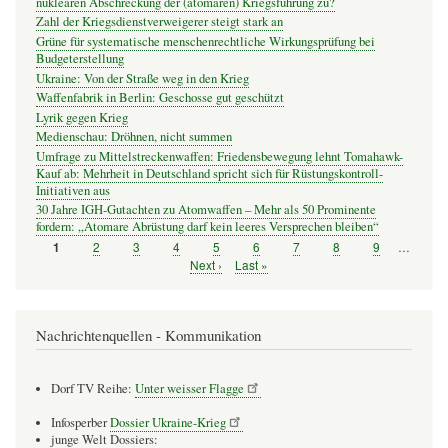
nuklearen Abschreckung der (atomaren) Kriegsführung zu?
Zahl der Kriegsdienstverweigerer steigt stark an
Grüne für systematische menschenrechtliche Wirkungsprüfung bei
Budgeterstellung
Ukraine: Von der Straße weg in den Krieg
Waffenfabrik in Berlin: Geschosse gut geschützt
Lyrik gegen Krieg
Medienschau: Dröhnen, nicht summen
Umfrage zu Mittelstreckenwaffen: Friedensbewegung lehnt Tomahawk-
Kauf ab: Mehrheit in Deutschland spricht sich für Rüstungskontroll-
Initiativen aus
30 Jahre IGH-Gutachten zu Atomwaffen – Mehr als 50 Prominente
fordern: „Atomare Abrüstung darf kein leeres Versprechen bleiben“
Seite
2
Seite
3
Seite
4
Seite
5
Seite
6
Seite
7
Seite
8
Seite
9
…
Seite
1
Seitennummerierung
Nächste
Next ›
Letzte
Last »
Seite
Seite
Nachrichtenquellen - Kommunikation
Dorf TV Reihe:
Unter weisser Flagge
Infosperber
Dossier Ukraine-Krieg
junge Welt Dossiers: