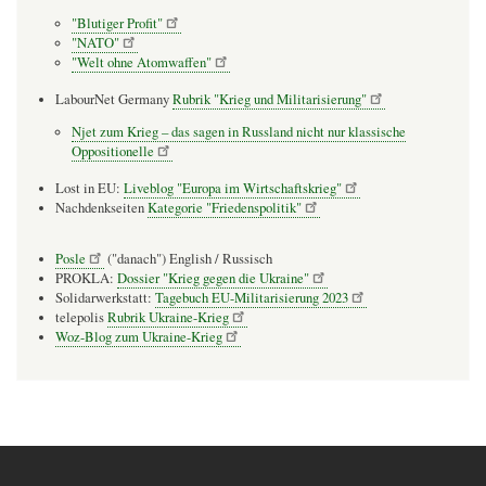
"Blutiger Profit"
"NATO"
"Welt ohne Atomwaffen"
LabourNet Germany
Rubrik "Krieg und Militarisierung"
Njet zum Krieg – das sagen in Russland nicht nur klassische
Oppositionelle
Lost in EU:
Liveblog "Europa im Wirtschaftskrieg"
Nachdenkseiten
Kategorie "Friedenspolitik"
Posle
("danach") English / Russisch
PROKLA:
Dossier "Krieg gegen die Ukraine"
Solidarwerkstatt:
Tagebuch EU-Militarisierung 2023
telepolis
Rubrik Ukraine-Krieg
Woz-Blog zum Ukraine-Krieg