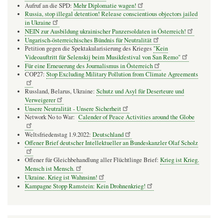
Aufruf an die SPD:
Mehr Diplomatie wagen!
Russia, stop illegal detention! Release conscientious objectors jailed
in Ukraine
NEIN zur Ausbildung ukrainischer Panzersoldaten in Österreich!
Ungarisch-österreichisches Bündnis für Neutralität
Petition gegen die Spektakularisierung des Krieges
"Kein
Videoauftritt für Selenskij beim Musikfestival von San Remo"
Für eine Erneuerung des Journalismus in Österreich
COP27:
Stop Excluding Military Pollution from Climate Agreements
Russland, Belarus, Ukraine:
Schutz und Asyl für Deserteure und
Verweigerer
Unsere Neutralität - Unsere Sicherheit
Network No to War:
Calender of Peace Activities around the Globe
Weltsfriedenstag 1.9.2022:
Deutschland
Offener Brief deutscher Intellektueller an Bundeskanzler Olaf Scholz
Offener für Gleichbehandlung aller Flüchtlinge Brief:
Krieg ist Krieg.
Mensch ist Mensch.
Ukraine. Krieg ist Wahnsinn!
Kampagne Stopp Ramstein: Kein Drohnenkrieg!