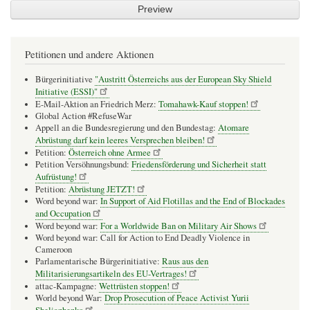
Petitionen und andere Aktionen
Bürgerinitiative
"Austritt Österreichs aus der European Sky Shield
Initiative (ESSI)"
E-Mail-Aktion an Friedrich Merz:
Tomahawk-Kauf stoppen!
Global Action #RefuseWar
Appell an die Bundesregierung und den Bundestag:
Atomare
Abrüstung darf kein leeres Versprechen bleiben!
Petition:
Österreich ohne Armee
Petition Versöhnungsbund:
Friedensförderung und Sicherheit statt
Aufrüstung!
Petition:
Abrüstung JETZT!
Word beyond war:
In Support of Aid Flotillas and the End of Blockades
and Occupation
Word beyond war:
For a Worldwide Ban on Military Air Shows
Word beyond war: Call for Action to End Deadly Violence in
Cameroon
Parlamentarische Bürgerinitiative:
Raus aus den
Militarisierungsartikeln des EU-Vertrages!
attac-Kampagne:
Wettrüsten stoppen!
World beyond War:
Drop Prosecution of Peace Activist Yurii