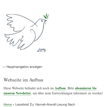
Direkt
Anmelden
Benutzermenü
zum
Inhalt
Friedenspolitik Österreich
— Hauptnavigation anzeigen
Hauptnavigation
Aktionen
Friedensbewegung
Friedensprojekte
Home
Konflikte
Links
Narichtenlinks
News
Politik
Termine
Texte
Kunst
Friedensexperten
Friedensforschung
Friedensinitiativen
Friedensnachrichten
Webseite im Aufbau
Aufbau
abonnieren Sie
Diese Webseite befindet sich noch im
. Bitte
unseren Newsletter
, um über neue Entwicklungen informiert zu werden!
Home
Leserbrief Zu: Hannah-Arendt-Lesung Nach