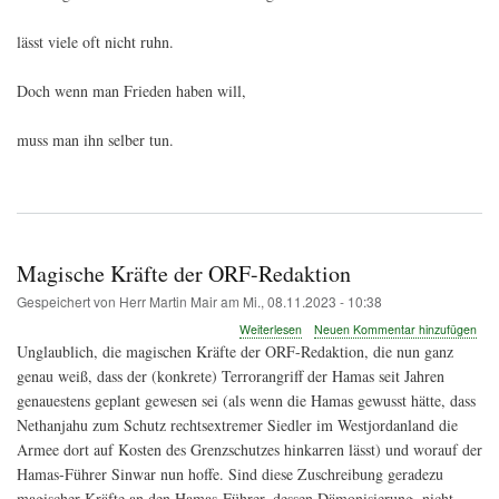
lässt viele oft nicht ruhn.
Doch wenn man Frieden haben will,
muss man ihn selber tun.
Magische Kräfte der ORF-Redaktion
Gespeichert von
Herr Martin Mair
am
Mi., 08.11.2023 - 10:38
über
Weiterlesen
Neuen Kommentar hinzufügen
Magische
Unglaublich, die magischen Kräfte der ORF-Redaktion, die nun ganz
Kräfte
genau weiß, dass der (konkrete) Terrorangriff der Hamas seit Jahren
der
genauestens geplant gewesen sei (als wenn die Hamas gewusst hätte, dass
ORF-
Redaktion
Nethanjahu zum Schutz rechtsextremer Siedler im Westjordanland die
Armee dort auf Kosten des Grenzschutzes hinkarren lässt) und worauf der
Hamas-Führer Sinwar nun hoffe. Sind diese Zuschreibung geradezu
magischer Kräfte an den Hamas-Führer, dessen Dämonisierung, nicht