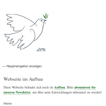
Direkt
Anmelden
Benutzermenü
zum
Inhalt
Friedenspolitik Österreich
— Hauptnavigation anzeigen
Hauptnavigation
Aktionen
Friedensbewegung
Friedensprojekte
Home
Konflikte
Links
Narichtenlinks
News
Politik
Termine
Texte
Kunst
Friedensexperten
Friedensforschung
Friedensinitiativen
Friedensnachrichten
Webseite im Aufbau
Aufbau
abonnieren Sie
Diese Webseite befindet sich noch im
. Bitte
unseren Newsletter
, um über neue Entwicklungen informiert zu werden!
Home