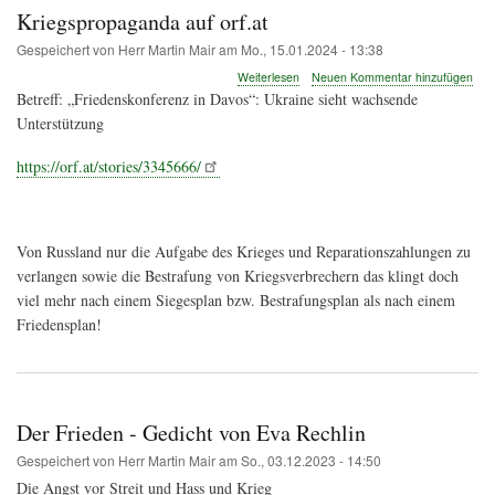
Kriegspropaganda auf orf.at
Gespeichert von
Herr Martin Mair
am
Mo., 15.01.2024 - 13:38
über
Weiterlesen
Neuen Kommentar hinzufügen
"Friedenskonferenz"
Betreff: „Friedenskonferenz in Davos“: Ukraine sieht wachsende
des
Unterstützung
WEF:
Immer
https://orf.at/stories/3345666/
wieder
Kriegspropaganda
auf
orf.at
Von Russland nur die Aufgabe des Krieges und Reparationszahlungen zu
verlangen sowie die Bestrafung von Kriegsverbrechern das klingt doch
viel mehr nach einem Siegesplan bzw. Bestrafungsplan als nach einem
Friedensplan!
Der Frieden - Gedicht von Eva Rechlin
Gespeichert von
Herr Martin Mair
am
So., 03.12.2023 - 14:50
Die Angst vor Streit und Hass und Krieg