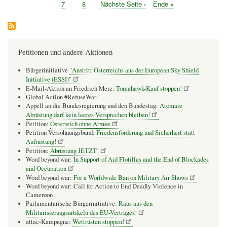
Seitennummerierung
Seite
Seite
Rel
Seite
7
Seite
8
Nächste
Nächste Seite ›
Letzte
Ende »
cons
Seite
Seite
obje
jaile
in
Ukr
Petitionen und andere Aktionen
Bürgerinitiative
"Austritt Österreichs aus der European Sky Shield
Initiative (ESSI)"
E-Mail-Aktion an Friedrich Merz:
Tomahawk-Kauf stoppen!
Global Action #RefuseWar
Appell an die Bundesregierung und den Bundestag:
Atomare
Abrüstung darf kein leeres Versprechen bleiben!
Petition:
Österreich ohne Armee
Petition Versöhnungsbund:
Friedensförderung und Sicherheit statt
Aufrüstung!
Petition:
Abrüstung JETZT!
Word beyond war:
In Support of Aid Flotillas and the End of Blockades
and Occupation
Word beyond war:
For a Worldwide Ban on Military Air Shows
Word beyond war: Call for Action to End Deadly Violence in
Cameroon
Parlamentarische Bürgerinitiative:
Raus aus den
Militarisierungsartikeln des EU-Vertrages!
attac-Kampagne:
Wettrüsten stoppen!