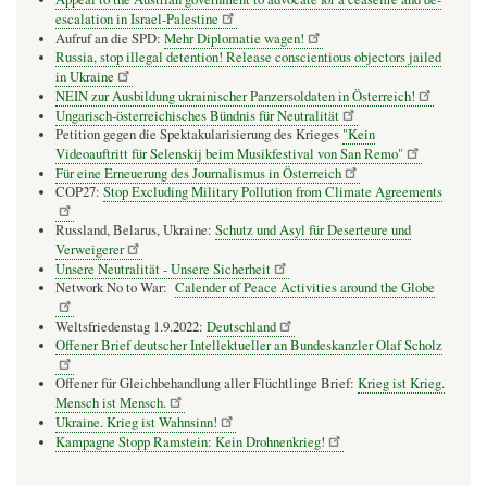
escalation in Israel-Palestine
Aufruf an die SPD:
Mehr Diplomatie wagen!
Russia, stop illegal detention! Release conscientious objectors jailed
in Ukraine
NEIN zur Ausbildung ukrainischer Panzersoldaten in Österreich!
Ungarisch-österreichisches Bündnis für Neutralität
Petition gegen die Spektakularisierung des Krieges
"Kein
Videoauftritt für Selenskij beim Musikfestival von San Remo"
Für eine Erneuerung des Journalismus in Österreich
COP27:
Stop Excluding Military Pollution from Climate Agreements
Russland, Belarus, Ukraine:
Schutz und Asyl für Deserteure und
Verweigerer
Unsere Neutralität - Unsere Sicherheit
Network No to War:
Calender of Peace Activities around the Globe
Weltsfriedenstag 1.9.2022:
Deutschland
Offener Brief deutscher Intellektueller an Bundeskanzler Olaf Scholz
Offener für Gleichbehandlung aller Flüchtlinge Brief:
Krieg ist Krieg.
Mensch ist Mensch.
Ukraine. Krieg ist Wahnsinn!
Kampagne Stopp Ramstein: Kein Drohnenkrieg!