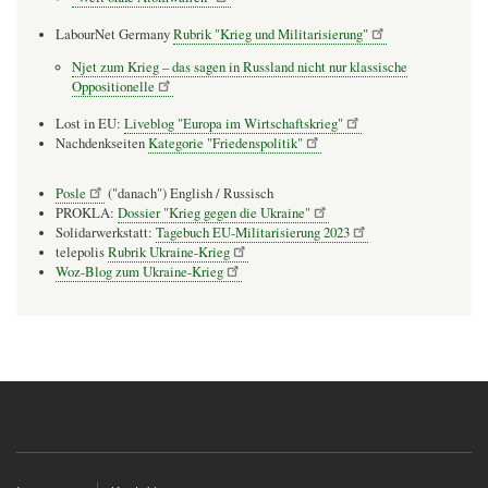
LabourNet Germany
Rubrik "Krieg und Militarisierung"
Njet zum Krieg – das sagen in Russland nicht nur klassische
Oppositionelle
Lost in EU:
Liveblog "Europa im Wirtschaftskrieg"
Nachdenkseiten
Kategorie "Friedenspolitik"
Posle
("danach") English / Russisch
PROKLA:
Dossier "Krieg gegen die Ukraine"
Solidarwerkstatt:
Tagebuch EU-Militarisierung 2023
telepolis
Rubrik Ukraine-Krieg
Woz-Blog zum Ukraine-Krieg
Fußzeilenmenü