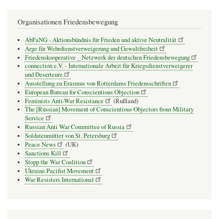
Organisationen Friedensbewegung
AbFaNG - Aktionsbündnis für Frieden und aktive Neutralität
Arge für Wehrdienstverweigerung und Gewaltfreiheit
Friedenskooperative _ Netzwerk der deutschen Friedensbewegung
connection e.V. - Inter­na­tio­nale Arbeit für Kriegs­dienst­ver­wei­gerer
und Deser­teure
Ausstellung zu Erasmus von Rotterdams Friedensschriften
European Bureau for Conscientious Objection
Feminists Anti-War Resistance
(Rußland)
The [Russian] Movement of Conscientious Objectors from Military
Service
Russian Anti War Committee of Russia
Soldatenmütter von St. Petersburg
Peace News
(UK)
Sanctions Kill
Stopp the War Coalition
Ukraine Pacifist Movement
War Resisters International