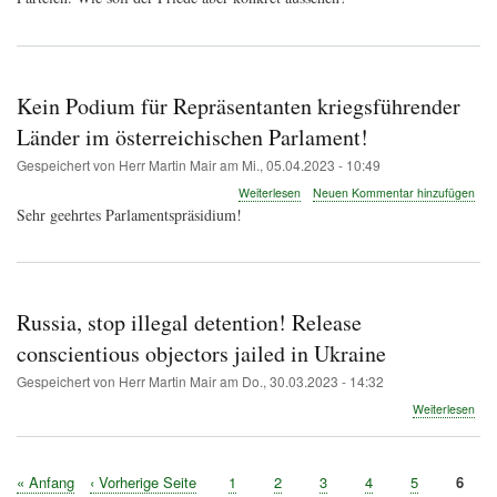
Kein Podium für Repräsentanten kriegsführender
Länder im österreichischen Parlament!
Gespeichert von
Herr Martin Mair
am
Mi., 05.04.2023 - 10:49
über
Weiterlesen
Neuen Kommentar hinzufügen
Kein
Sehr geehrtes Parlamentspräsidium!
Podium
für
Repräsentanten
kriegsführender
Länder
Russia, stop illegal detention! Release
im
österreichischen
conscientious objectors jailed in Ukraine
Parlament!
Gespeichert von
Herr Martin Mair
am
Do., 30.03.2023 - 14:32
übe
Weiterlesen
Russ
stop
illeg
Erste
« Anfang
Vorherige
‹ Vorherige Seite
Seite
1
Seite
2
Seite
3
Seite
4
Seite
5
Seite
6
dete