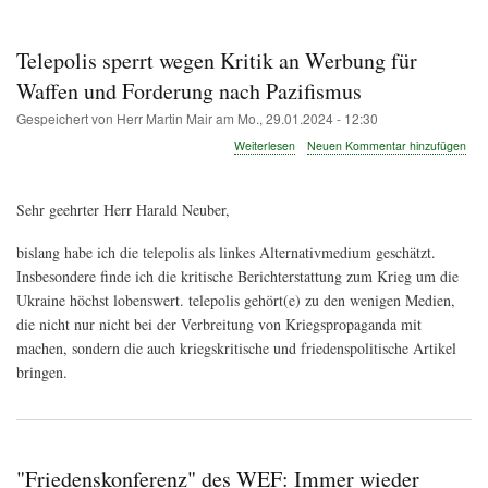
Pfadnavigation
Telepolis sperrt wegen Kritik an Werbung für
Waffen und Forderung nach Pazifismus
Gespeichert von
Herr Martin Mair
am
Mo., 29.01.2024 - 12:30
über
Weiterlesen
Neuen Kommentar hinzufügen
Telepolis
sperrt
wegen
Sehr geehrter Herr Harald Neuber,
Kritik
an
bislang habe ich die telepolis als linkes Alternativmedium geschätzt.
Werbung
für
Insbesondere finde ich die kritische Berichterstattung zum Krieg um die
Waffen
Ukraine höchst lobenswert. telepolis gehört(e) zu den wenigen Medien,
und
die nicht nur nicht bei der Verbreitung von Kriegspropaganda mit
Forderung
machen, sondern die auch kriegskritische und friedenspolitische Artikel
nach
Pazifismus
bringen.
"Friedenskonferenz" des WEF: Immer wieder