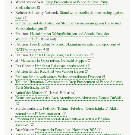
World beyond War:
Drop Prosecution of Peace Activist Yurii
Sheliazhenko
Refuser Solidarity Network:
Stand with Israelis demonstrating against
war!
Solidarität mit der Jüdischen Stimme! Gemeinsam gegen Hetze und
Verbotsdrohungen
Petition:
Heimkehr der Wehrpflichtigen und Abschaffung der
Wehrpflicht
(Russland)
Petition:
Free Bogdan Syrotiuk, Ukrainian socialist and opponent of
NATO's proxy war!
Petition:
Don’t let Europe bring back landmines
ai:
Menschen in Gaza retten, Genozid stoppen
Pax Christi:
Den Staat Palästina anerkennen!
Petition für den Rücktritt von Van der Leyen
Petition für ein weltweites Verbot bewaffneter Drohnen
Tell the Ukrainian Government to Drop Prosecution of Peace Activist
Yurii Sheliazhenko
Aufruf der Mütter
(Isreal-Palästina)
Keine Ausweisung des Anti-Atombomben-Aktivisten Dennis DuVall!
Solidarwerkstatt:
Petition "Klima - Frieden - Gerechtigkeit" Aktiv
neutral statt EU-militarisiert!
Freedom for Ukrainian socialist and anti-war activist Bogdan
Syrotiuk!
Briefaktion:
Prisoners for Peace list, November 2023
Appeal to the Austrian government to advocate for a ceasefire and de-