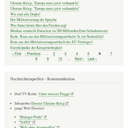
Ukraine-Krieg: "Europa muss jetzt verhandeln"
Ukraine-Krieg: "Europa muss jetzt verhandeln"
Wir sind alle Doğru!
Die Militarisierung der Sprache
Was Sunzi heute über den Frieden sagt
Moskau verurteilt Euroclear zu 200 Milliarden Euro Schadenersatz
Rede: Raus aus den Militarisierungsartikeln! Ja zur Neutralität!
Raus aus den Militarisierungsartikeln des EU-Vertrages!
Enzyklopädie der Kriegstüchtigkeit
Erste
« First
Vorherige
‹ Previous
…
Seite
2
Seite
3
Seite
4
Seite
5
Seite
7
Seite
6
Seitennummerierung
Seite
Seite
Seite
8
Seite
9
Seite
10
…
Nächste
Next ›
Letzte
Last »
Seite
Seite
Nachrichtenquellen - Kommunikation
Dorf TV Reihe:
Unter weisser Flagge
Infosperber
Dossier Ukraine-Krieg
junge Welt Dossiers:
"Blutiger Profit"
"NATO"
"Welt ohne Atomwaffen"