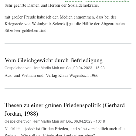
Offener
Sehr geehrte Damen und Herren der Sozialdemokratie,
Brief
an
mit großer Freude habe ich den Medien entnommen, dass bei der
die
Kriegsrede von Wolodymir Selenskij gut die Hälfte der Abgeordneten-
Nationalratsabgeordneten
der
Sitze leer geblieben sind.
SPÖ
zur
Rede
von
Wolodymir
Vom Gleichgewicht durch Befriedigung
Selenskij
Gespeichert von
Herr Martin Mair
am
So., 09.04.2023 - 15:23
Aus: und Vietnam und, Verlag Klaus Wagenbach 1966
Thesen zu einer grünen Friedenspolitik (Gerhard
Jordan, 1988)
Gespeichert von
Herr Martin Mair
am
Do., 06.04.2023 - 10:48
Natürlich – jede/r ist für den Frieden, und selbstverständlich auch alle
Parteien. Wie soll der Friede aber konkret aussehen?