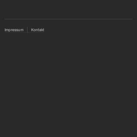
Fußzeilenmenü
Impressum
Kontakt