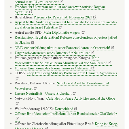
neutral statt EU-militarisiert!
Freedom for Ukrainian socialist and anti-war activist Bogdan
Syrotiuk!
Briefaktion:
Prisoners for Peace list, November 2023
Appeal to the Austrian government to advocate for a ceasefire and de-
escalation in Israel-Palestine
Aufruf an die SPD:
Mehr Diplomatie wagen!
Russia, stop illegal detention! Release conscientious objectors jailed
in Ukraine
NEIN zur Ausbildung ukrainischer Panzersoldaten in Österreich!
Ungarisch-österreichisches Bündnis für Neutralität
Petition gegen die Spektakularisierung des Krieges
"Kein
Videoauftritt für Selenskij beim Musikfestival von San Remo"
Für eine Erneuerung des Journalismus in Österreich
COP27:
Stop Excluding Military Pollution from Climate Agreements
Russland, Belarus, Ukraine:
Schutz und Asyl für Deserteure und
Verweigerer
Unsere Neutralität - Unsere Sicherheit
Network No to War:
Calender of Peace Activities around the Globe
Weltsfriedenstag 1.9.2022:
Deutschland
Offener Brief deutscher Intellektueller an Bundeskanzler Olaf Scholz
Offener für Gleichbehandlung aller Flüchtlinge Brief:
Krieg ist Krieg.
Mensch ist Mensch.