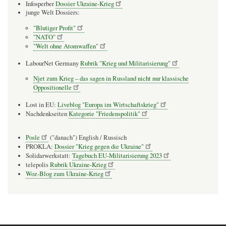
Infosperber
Dossier Ukraine-Krieg
junge Welt Dossiers:
"Blutiger Profit"
"NATO"
"Welt ohne Atomwaffen"
LabourNet Germany
Rubrik "Krieg und Militarisierung"
Njet zum Krieg – das sagen in Russland nicht nur klassische
Oppositionelle
Lost in EU:
Liveblog "Europa im Wirtschaftskrieg"
Nachdenkseiten
Kategorie "Friedenspolitik"
Posle
("danach") English / Russisch
PROKLA:
Dossier "Krieg gegen die Ukraine"
Solidarwerkstatt:
Tagebuch EU-Militarisierung 2023
telepolis
Rubrik Ukraine-Krieg
Woz-Blog zum Ukraine-Krieg