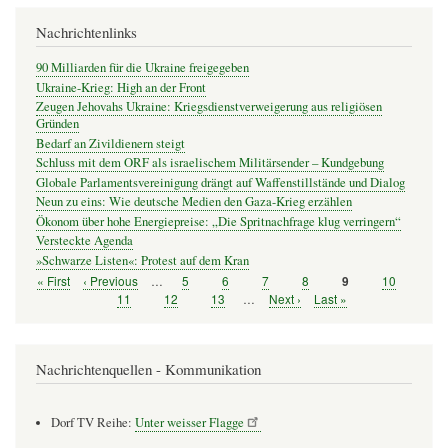
Nachrichtenlinks
90 Milliarden für die Ukraine freigegeben
Ukraine-Krieg: High an der Front
Zeugen Jehovahs Ukraine: Kriegsdienstverweigerung aus religiösen
Gründen
Bedarf an Zivildienern steigt
Schluss mit dem ORF als israelischem Militärsender – Kundgebung
Globale Parlamentsvereinigung drängt auf Waffenstillstände und Dialog
Neun zu eins: Wie deutsche Medien den Gaza-Krieg erzählen
Ökonom über hohe Energiepreise: „Die Spritnachfrage klug verringern“
Versteckte Agenda
»Schwarze Listen«: Protest auf dem Kran
Erste
« First
Vorherige
‹ Previous
…
Seite
5
Seite
6
Seite
7
Seite
8
Seite
10
Seite
9
Seitennummerierung
Seite
Seite
Seite
11
Seite
12
Seite
13
…
Nächste
Next ›
Letzte
Last »
Seite
Seite
Nachrichtenquellen - Kommunikation
Dorf TV Reihe:
Unter weisser Flagge