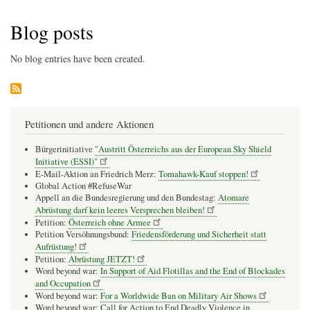
Pfadnavigation
Blog posts
No blog entries have been created.
Petitionen und andere Aktionen
Bürgerinitiative
"Austritt Österreichs aus der European Sky Shield
Initiative (ESSI)"
E-Mail-Aktion an Friedrich Merz:
Tomahawk-Kauf stoppen!
Global Action #RefuseWar
Appell an die Bundesregierung und den Bundestag:
Atomare
Abrüstung darf kein leeres Versprechen bleiben!
Petition:
Österreich ohne Armee
Petition Versöhnungsbund:
Friedensförderung und Sicherheit statt
Aufrüstung!
Petition:
Abrüstung JETZT!
Word beyond war:
In Support of Aid Flotillas and the End of Blockades
and Occupation
Word beyond war:
For a Worldwide Ban on Military Air Shows
Word beyond war: Call for Action to End Deadly Violence in