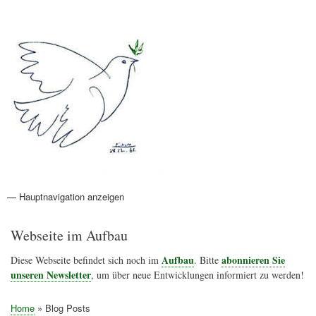
Direkt
Anmelden
Benutzermenü
zum
Inhalt
Friedenspolitik Österreich
— Hauptnavigation anzeigen
Hauptnavigation
Aktionen
Friedensbewegung
Friedensprojekte
Home
Konflikte
Links
Narichtenlinks
News
Politik
Termine
Texte
Kunst
Friedensexperten
Friedensforschung
Friedensinitiativen
Friedensnachrichten
Webseite im Aufbau
Aufbau
abonnieren Sie
Diese Webseite befindet sich noch im
. Bitte
unseren Newsletter
, um über neue Entwicklungen informiert zu werden!
Home
Blog Posts