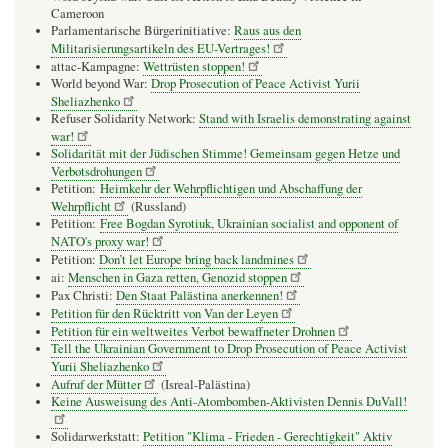
Cameroon
Parlamentarische Bürgerinitiative:
Raus aus den
Militarisierungsartikeln des EU-Vertrages!
attac-Kampagne:
Wettrüsten stoppen!
World beyond War:
Drop Prosecution of Peace Activist Yurii
Sheliazhenko
Refuser Solidarity Network:
Stand with Israelis demonstrating against
war!
Solidarität mit der Jüdischen Stimme! Gemeinsam gegen Hetze und
Verbotsdrohungen
Petition:
Heimkehr der Wehrpflichtigen und Abschaffung der
Wehrpflicht
(Russland)
Petition:
Free Bogdan Syrotiuk, Ukrainian socialist and opponent of
NATO's proxy war!
Petition:
Don’t let Europe bring back landmines
ai:
Menschen in Gaza retten, Genozid stoppen
Pax Christi:
Den Staat Palästina anerkennen!
Petition für den Rücktritt von Van der Leyen
Petition für ein weltweites Verbot bewaffneter Drohnen
Tell the Ukrainian Government to Drop Prosecution of Peace Activist
Yurii Sheliazhenko
Aufruf der Mütter
(Isreal-Palästina)
Keine Ausweisung des Anti-Atombomben-Aktivisten Dennis DuVall!
Solidarwerkstatt:
Petition "Klima - Frieden - Gerechtigkeit" Aktiv