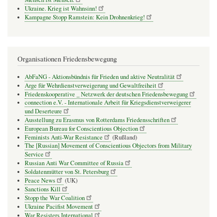
Ukraine. Krieg ist Wahnsinn!
Kampagne Stopp Ramstein: Kein Drohnenkrieg!
Organisationen Friedensbewegung
AbFaNG - Aktionsbündnis für Frieden und aktive Neutralität
Arge für Wehrdienstverweigerung und Gewaltfreiheit
Friedenskooperative _ Netzwerk der deutschen Friedensbewegung
connection e.V. - Inter­na­tio­nale Arbeit für Kriegs­dienst­ver­wei­gerer
und Deser­teure
Ausstellung zu Erasmus von Rotterdams Friedensschriften
European Bureau for Conscientious Objection
Feminists Anti-War Resistance
(Rußland)
The [Russian] Movement of Conscientious Objectors from Military
Service
Russian Anti War Committee of Russia
Soldatenmütter von St. Petersburg
Peace News
(UK)
Sanctions Kill
Stopp the War Coalition
Ukraine Pacifist Movement
War Resisters International