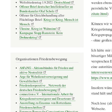
werden ebenso
Weltsfriedenstag 1.9.2022:
Deutschland
Offener Brief deutscher Intellektueller an
persönliche V
Bundeskanzler Olaf Scholz
zitate.html
)
Offener für Gleichbehandlung aller
Flüchtlinge Brief:
Krieg ist Krieg. Mensch ist
Können wir wi
Mensch.
Ukraine. Krieg ist Wahnsinn!
Kriegsrüstung 
Kampagne Stopp Ramstein: Kein
Kriegspropaga
Drohnenkrieg!
- ohne großen
Ich hätte mir
bösartiger Mi
Organisationen Friedensbewegung
versprochen E
eine autoritär
AbFaNG - Aktionsbündnis für Frieden und
interessensve
aktive Neutralität
Arge für Wehrdienstverweigerung und
https://www.m
Gewaltfreiheit
Friedenskooperative _ Netzwerk der
Insofern wüns
deutschen Friedensbewegung
stand hält un
connection e.V. - Inter­na­tio­nale Arbeit für
Kriegs­dienst­ver­wei­gerer und Deser­teure
Noch lose (al
Ausstellung zu Erasmus von Rotterdams
Friedensschriften
Webseite.
European Bureau for Conscientious Objection