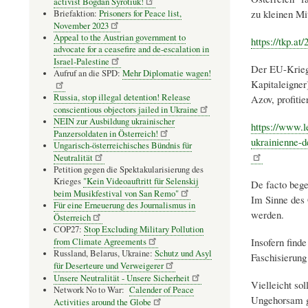
activist Bogdan Syrotiuk!
zu kleinen Mi
Briefaktion:
Prisoners for Peace list,
November 2023
Appeal to the Austrian government to
https://tkp.at
advocate for a ceasefire and de-escalation in
Israel-Palestine
Der EU-Kriegs
Aufruf an die SPD:
Mehr Diplomatie wagen!
Kapitaleigner)
Russia, stop illegal detention! Release
Azov, profiti
conscientious objectors jailed in Ukraine
NEIN zur Ausbildung ukrainischer
https://www.l
Panzersoldaten in Österreich!
ukrainienne-d
Ungarisch-österreichisches Bündnis für
Neutralität
Petition gegen die Spektakularisierung des
Krieges
"Kein Videoauftritt für Selenskij
De facto bege
beim Musikfestival von San Remo"
Im Sinne des 
Für eine Erneuerung des Journalismus in
werden.
Österreich
COP27:
Stop Excluding Military Pollution
Insofern find
from Climate Agreements
Russland, Belarus, Ukraine:
Schutz und Asyl
Faschisierung
für Deserteure und Verweigerer
Unsere Neutralität - Unsere Sicherheit
Vielleicht so
Network No to War:
Calender of Peace
Ungehorsam g
Activities around the Globe