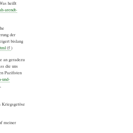
Was heißt
ah-arendt-
che
erung der
igert bislang
html
)
le an geradezu
ss die uns
n Pazifisten
n-und-
,
m Kriegsgetöse
uf meiner