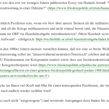
 wie den erst vor wenigen Jahren publizierten Essay von Hannah Arendt "
erantwortung in einer Diktatur?" (
https://www.friedenspolitik.at/zitate/hann
rklich Pazifisten sein, wenn wir brav über unsere Steuern all die militäris
und all die Kriege mitfinanzieren und nicht einmal bereit sind, die Finanzi
nda im ORF via Haushaltsabgabe mitzufinanzieren? (Mein Haushalt verwe
 Aufwand! - erfolgreich:
https://rechtshilfe.or.at/orf-haushaltsabgabe/index.
 in den 1980er Jahren niemals vorstellen können, daß wir eine so breite Wel
litarisierung selbst im "immerwährend neutralen Österreich" erleben und da
U Friedensunion zur Kriegsunion mutiert sowie dass aus basidemokratische
e Kriegstreiberpartei wird (
https://www.friedenspolitik.at/politische-parteie
rtretungen/thesen-zu-einer-gruenen-friedenspolitik-gerhard-jordan-1988.html
anova.news/artikel/rechts-um
).
che im Ihnen viel Kraft und Mut für einen konsequenten Pazifismus, der i
d auch endlich wieder sichtbar wird!
so auch nicht "ausgewogene") und verstreute Anregungen dazu finden Sie a