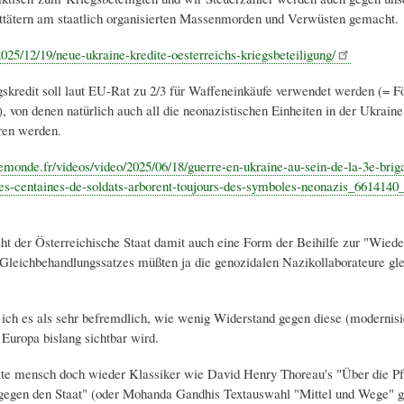
ttätern am staatlich organisierten Massenmorden und Verwüsten gemacht.
/2025/12/19/neue-ukraine-kredite-oesterreichs-kriegsbeteiligung/
kredit soll laut EU-Rat zu 2/3 für Waffeneinkäufe verwendet werden (= F
, von denen natürlich auch all die neonazistischen Einheiten in der Ukraine
eren werden.
emonde.fr/videos/video/2025/06/18/guerre-en-ukraine-au-sein-de-la-3e-brig
es-centaines-de-soldats-arborent-toujours-des-symboles-neonazis_6614140
ht der Österreichische Staat damit auch eine Form der Beihilfe zur "Wiede
Gleichbehandlungssatzes müßten ja die genozidalen Nazikollaborateure gle
e ich es als sehr befremdlich, wie wenig Widerstand gegen diese (modernisi
 Europa bislang sichtbar wird.
llte mensch doch wieder Klassiker wie David Henry Thoreau's "Über die Pf
egen den Staat" (oder Mohanda Gandhis Textauswahl "Mittel und Wege" g