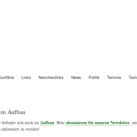
Direkt
zum
Inhalt
Österreich
Konflikte
Links
Narichtenlinks
News
Politik
Termine
Text
im Aufbau
Aufbau
abonnieren Sie unseren Newsletter
 befindet sich noch im
. Bitte
, um
 informiert zu werden!