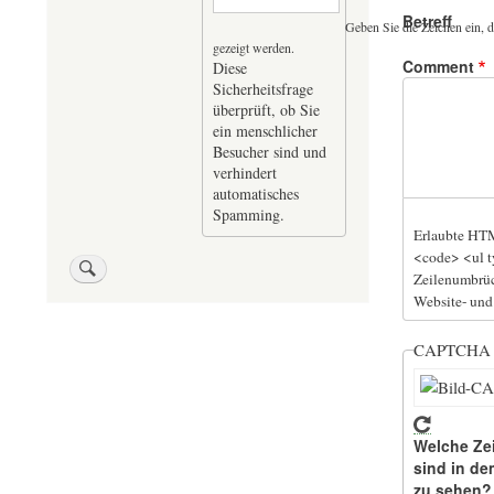
Betreff
Geben Sie die Zeichen ein, d
gezeigt werden.
Comment
Diese
Sicherheitsfrage
überprüft, ob Sie
ein menschlicher
Besucher sind und
verhindert
automatisches
Spamming.
Erlaubte HTM
<code> <ul t
Zeilenumbrüc
Website- und
CAPTCH
Welche Ze
sind in de
zu sehen?