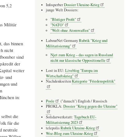
Infosperber
Dossier Ukraine-Krieg
von 5,2
junge Welt Dossiers:
"Blutiger Profit"
as Militär
"NATO"
"Welt ohne Atomwaffen"
LabourNet Germany
Rubrik "Krieg und
t, das binnen
Militarisierung"
h nicht
Njet zum Krieg – das sagen in Russland
pfbomber sind
nicht nur klassische Oppositionelle
skredit der
apital weiter
Lost in EU:
Liveblog "Europa im
Wirtschaftskrieg"
är- und
Nachdenkseiten
Kategorie "Friedenspolitik"
ungen und
en
München in:
Posle
("danach") English / Russisch
PROKLA:
Dossier "Krieg gegen die Ukraine"
selbst die
Solidarwerkstatt:
Tagebuch EU-
Militarisierung 2023
lk für die
telepolis
Rubrik Ukraine-Krieg
d neutrale
Woz-Blog zum Ukraine-Krieg
eren Willen