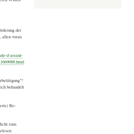
örderung der
, allen voran
ade-d-assaut-
_1669088.html
rbetätigung"!
ich behandelt
erte) Re-
licht zum
elesen