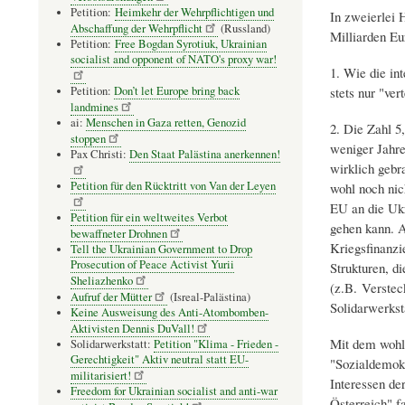
Petition:
Heimkehr der Wehrpflichtigen und
In zweierlei H
Abschaffung der Wehrpflicht
(Russland)
Milliarden Eu
Petition:
Free Bogdan Syrotiuk, Ukrainian
socialist and opponent of NATO's proxy war!
1. Wie die int
Petition:
Don’t let Europe bring back
stets nur "ver
landmines
ai:
Menschen in Gaza retten, Genozid
2. Die Zahl 5,
stoppen
weniger Jahre
Pax Christi:
Den Staat Palästina anerkennen!
wirklich gebr
Petition für den Rücktritt von Van der Leyen
wohl noch nic
EU an die Ukr
Petition für ein weltweites Verbot
gehen kann. A
bewaffneter Drohnen
Kriegsfinanzi
Tell the Ukrainian Government to Drop
Prosecution of Peace Activist Yurii
Strukturen, d
Sheliazhenko
(z.B. Verstec
Aufruf der Mütter
(Isreal-Palästina)
Solidarwerksta
Keine Ausweisung des Anti-Atombomben-
Aktivisten Dennis DuVall!
Mit dem wohl 
Solidarwerkstatt:
Petition "Klima - Frieden -
Gerechtigkeit" Aktiv neutral statt EU-
"Sozialdemokr
militarisiert!
Interessen de
Freedom for Ukrainian socialist and anti-war
Österreich" f