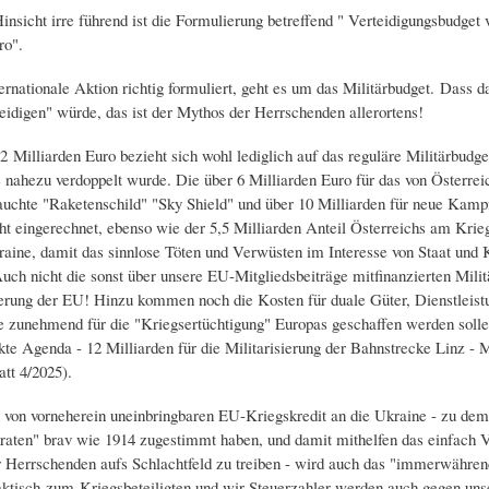
insicht irre führend ist die Formulierung betreffend " Verteidigungsbudget 
ro".
ernationale Aktion richtig formuliert, geht es um das Militärbudget. Dass d
teidigen" würde, das ist der Mythos der Herrschenden allerortens!
2 Milliarden Euro bezieht sich wohl lediglich auf das reguläre Militärbudge
 nahezu verdoppelt wurde. Die über 6 Milliarden Euro für das von Österreic
auchte "Raketenschild" "Sky Shield" und über 10 Milliarden für neue Kam
ht eingerechnet, ebenso wie der 5,5 Milliarden Anteil Österreichs am Krieg
aine, damit das sinnlose Töten und Verwüsten im Interesse von Staat und K
uch nicht die sonst über unsere EU-Mitgliedsbeiträge mitfinanzierten Milit
erung der EU! Hinzu kommen noch die Kosten für duale Güter, Dienstleist
ie zunehmend für die "Kriegsertüchtigung" Europas geschaffen werden soll
kte Agenda - 12 Milliarden für die Militarisierung der Bahnstrecke Linz - 
tt 4/2025).
von vorneherein uneinbringbaren EU-Kriegskredit an die Ukraine - zu dem 
aten" brav wie 1914 zugestimmt haben, und damit mithelfen das einfach Vo
r Herrschenden aufs Schlachtfeld zu treiben - wird auch das "immerwähren
aktisch zum Kriegsbeteiligten und wir Steuerzahler werden auch gegen uns