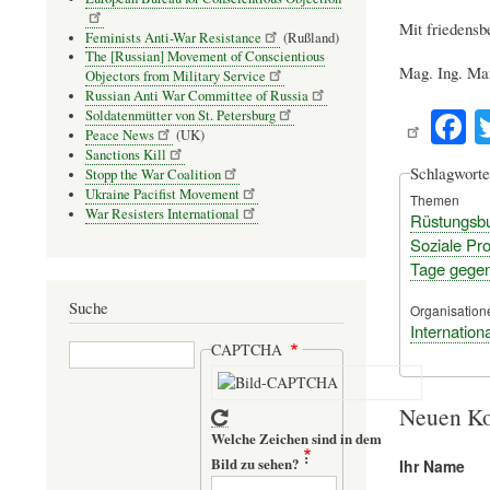
Mit friedens
Feminists Anti-War Resistance
(Rußland)
The [Russian] Movement of Conscientious
Mag. Ing. Ma
Objectors from Military Service
Russian Anti War Committee of Russia
F
Soldatenmütter von St. Petersburg
Peace News
(UK)
c
Sanctions Kill
Schlagworte
Stopp the War Coalition
b
Ukraine Pacifist Movement
Themen
o
War Resisters International
Rüstungsb
Soziale Pro
Tage gegen
Suche
Organisation
Internatio
Suche
CAPTCHA
Neuen Ko
Welche Zeichen sind in dem
Bild zu sehen?
Ihr Name