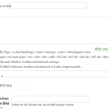
ie im Bild
Hilfe zum 
L-Tags: <a href hreflang> <em> <strong> <cite> <blockquote cite>
ype> <ol start type> <li> <dl> <dt> <dd> <h2 id> <h3 id> <h4 id> <h5 id> <h6 
he und Absätze werden automatisch erzeugt.
 E-Mail-Adressen werden automatisch in Links umgewandelt.
A
ichen
m Bild
Geben Sie die Zeichen ein, die im Bild gezeigt werden.