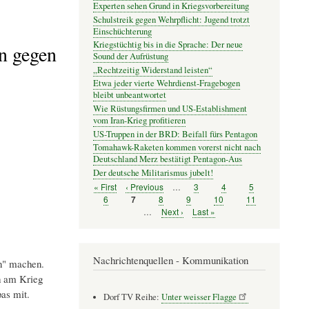
Experten sehen Grund in Kriegsvorbereitung
Schulstreik gegen Wehrpflicht: Jugend trotzt
Einschüchterung
Kriegstüchtig bis in die Sprache: Der neue
en gegen
Sound der Aufrüstung
„Rechtzeitig Widerstand leisten“
Etwa jeder vierte Wehrdienst-Fragebogen
bleibt unbeantwortet
Wie Rüstungsfirmen und US-Establishment
vom Iran-Krieg profitieren
US-Truppen in der BRD: Beifall fürs Pentagon
Tomahawk-Raketen kommen vorerst nicht nach
Deutschland Merz bestätigt Pentagon-Aus
Der deutsche Militarismus jubelt!
Erste
« First
Vorherige
‹ Previous
…
Seite
3
Seite
4
Seite
5
Seitennummerierung
Seite
Seite
Seite
6
Seite
8
Seite
9
Seite
10
Seite
11
Seite
7
…
Nächste
Next ›
Letzte
Last »
Seite
Seite
Nachrichtenquellen - Kommunikation
en" machen.
h am Krieg
as mit.
Dorf TV Reihe:
Unter weisser Flagge