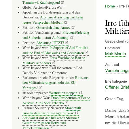
Tomahawk-Kauf stoppen!
Home
Irre F
Global Action #RefuseWar
Pfadnavig
Appell an die Bundesregierung und den
Bundestag:
Atomare Abrüstung darf kein
Irre fü
leeres Versprechen bleiben!
Petition:
Österreich ohne Armee
Militä
Petition Versöhnungsbund:
Friedensförderung
und Sicherheit statt Aufrüstung!
Gespeichert v
Petition:
Abrüstung JETZT!
Word beyond war:
In Support of Aid Flotillas
Briefautor
and the End of Blockades and Occupation
Mair Martin
Word beyond war:
For a Worldwide Ban on
Military Air Shows
Adressat
Word beyond war: Call for Action to End
Versöhnungsb
Deadly Violence in Cameroon
Parlamentarische Bürgerinitiative:
Raus aus
Briefkategorie
den Militarisierungsartikeln des EU-
Offener Brief
Vertrages!
attac-Kampagne:
Wettrüsten stoppen!
World beyond War:
Drop Prosecution of Peace
Guten Tag,
Activist Yurii Sheliazhenko
Refuser Solidarity Network:
Stand with
Danke, dass S
Israelis demonstrating against war!
Mensch bekomm
Solidarität mit der Jüdischen Stimme!
um die Ukrain
Gemeinsam gegen Hetze und
Verbotsdrohungen