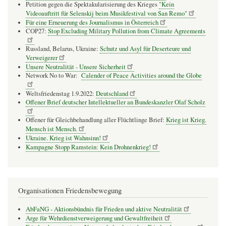
Petition gegen die Spektakularisierung des Krieges
"Kein
Videoauftritt für Selenskij beim Musikfestival von San Remo"
Für eine Erneuerung des Journalismus in Österreich
COP27:
Stop Excluding Military Pollution from Climate Agreements
Russland, Belarus, Ukraine:
Schutz und Asyl für Deserteure und
Verweigerer
Unsere Neutralität - Unsere Sicherheit
Network No to War:
Calender of Peace Activities around the Globe
Weltsfriedenstag 1.9.2022:
Deutschland
Offener Brief deutscher Intellektueller an Bundeskanzler Olaf Scholz
Offener für Gleichbehandlung aller Flüchtlinge Brief:
Krieg ist Krieg.
Mensch ist Mensch.
Ukraine. Krieg ist Wahnsinn!
Kampagne Stopp Ramstein: Kein Drohnenkrieg!
Organisationen Friedensbewegung
AbFaNG - Aktionsbündnis für Frieden und aktive Neutralität
Arge für Wehrdienstverweigerung und Gewaltfreiheit