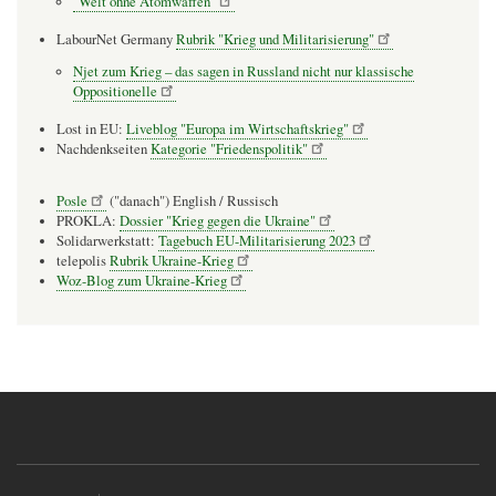
"Welt ohne Atomwaffen"
LabourNet Germany
Rubrik "Krieg und Militarisierung"
Njet zum Krieg – das sagen in Russland nicht nur klassische
Oppositionelle
Lost in EU:
Liveblog "Europa im Wirtschaftskrieg"
Nachdenkseiten
Kategorie "Friedenspolitik"
Posle
("danach") English / Russisch
PROKLA:
Dossier "Krieg gegen die Ukraine"
Solidarwerkstatt:
Tagebuch EU-Militarisierung 2023
telepolis
Rubrik Ukraine-Krieg
Woz-Blog zum Ukraine-Krieg