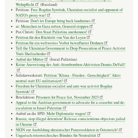
Wehrpflicht
(Russland)
Petition:
Free Bogdan Syrotiuk, Ukrainian socialist and opponent of
NATO's proxy war!
Petition:
Don’t let Europe bring back landmines
ai:
Menschen in Gaza retten, Genozid stoppen
Pax Christi:
Den Staat Palästina anerkennen!
Petition für den Rücktritt von Van der Leyen
Petition für ein weltweites Verbot bewaffneter Drohnen
Tell the Ukrainian Government to Drop Prosecution of Peace Activist
Yurii Sheliazhenko
Aufruf der Mütter
(Isreal-Palästina)
Keine Ausweisung des Anti-Atombomben-Aktivisten Dennis DuVall!
Solidarwerkstatt:
Petition "Klima - Frieden - Gerechtigkeit" Aktiv
neutral statt EU-militarisiert!
Freedom for Ukrainian socialist and anti-war activist Bogdan
Syrotiuk!
Briefaktion:
Prisoners for Peace list, November 2023
Appeal to the Austrian government to advocate for a ceasefire and de-
escalation in Israel-Palestine
Aufruf an die SPD:
Mehr Diplomatie wagen!
Russia, stop illegal detention! Release conscientious objectors jailed
in Ukraine
NEIN zur Ausbildung ukrainischer Panzersoldaten in Österreich!
Ungarisch-österreichisches Bündnis für Neutralität