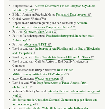
Bürgerinitiative
"Austritt Österreichs aus der European Sky Shield
Initiative (ESSI)"
E-Mail-Aktion an Friedrich Merz:
Tomahawk-Kauf stoppen!
Global Action #RefuseWar
Appell an die Bundesregierung und den Bundestag:
Atomare
Abrüstung darf kein leeres Versprechen bleiben!
Petition:
Österreich ohne Armee
Petition Versöhnungsbund:
Friedensförderung und Sicherheit statt
Aufrüstung!
Petition:
Abrüstung JETZT!
Word beyond war:
In Support of Aid Flotillas and the End of Blockades
and Occupation
Word beyond war:
For a Worldwide Ban on Military Air Shows
Word beyond war: Call for Action to End Deadly Violence in
Cameroon
Parlamentarische Bürgerinitiative:
Raus aus den
Militarisierungsartikeln des EU-Vertrages!
attac-Kampagne:
Wettrüsten stoppen!
World beyond War:
Drop Prosecution of Peace Activist Yurii
Sheliazhenko
Refuser Solidarity Network:
Stand with Israelis demonstrating against
war!
Solidarität mit der Jüdischen Stimme! Gemeinsam gegen Hetze und
Verbotsdrohungen
Petition:
Heimkehr der Wehrpflichtigen und Abschaffung der