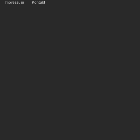
Fußzeilenmenü
Impressum
Kontakt