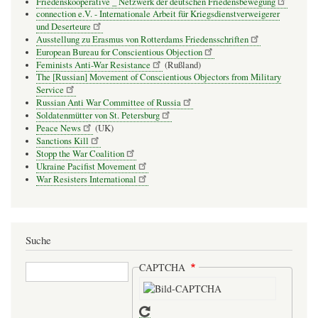
Friedenskooperative _ Netzwerk der deutschen Friedensbewegung
connection e.V. - Inter­na­tio­nale Arbeit für Kriegs­dienst­ver­wei­gerer
und Deser­teure
Ausstellung zu Erasmus von Rotterdams Friedensschriften
European Bureau for Conscientious Objection
Feminists Anti-War Resistance
(Rußland)
The [Russian] Movement of Conscientious Objectors from Military
Service
Russian Anti War Committee of Russia
Soldatenmütter von St. Petersburg
Peace News
(UK)
Sanctions Kill
Stopp the War Coalition
Ukraine Pacifist Movement
War Resisters International
Suche
Suche
CAPTCHA