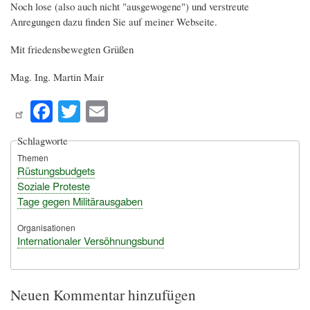
Noch lose (also auch nicht "ausgewogene") und verstreute
Anregungen dazu finden Sie auf meiner Webseite.
Mit friedensbewegten Grüßen
Mag. Ing. Martin Mair
Fa
T
E
ce
wi
m
Schlagworte
bo
tte
ail
Themen
ok
r
Rüstungsbudgets
Soziale Proteste
Tage gegen Militärausgaben
Organisationen
Internationaler Versöhnungsbund
Neuen Kommentar hinzufügen