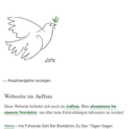
Direkt
Anmelden
Benutzermenü
zum
Inhalt
Friedenspolitik Österreich
— Hauptnavigation anzeigen
Hauptnavigation
Aktionen
Friedensbewegung
Friedensprojekte
Home
Konflikte
Links
Narichtenlinks
News
Politik
Termine
Texte
Kunst
Friedensexperten
Friedensforschung
Friedensinitiativen
Friedensnachrichten
Webseite im Aufbau
Aufbau
abonnieren Sie
Diese Webseite befindet sich noch im
. Bitte
unseren Newsletter
, um über neue Entwicklungen informiert zu werden!
Home
Irre Führende Zahl Bei Briefaktion Zu Den "Tagen Gegen