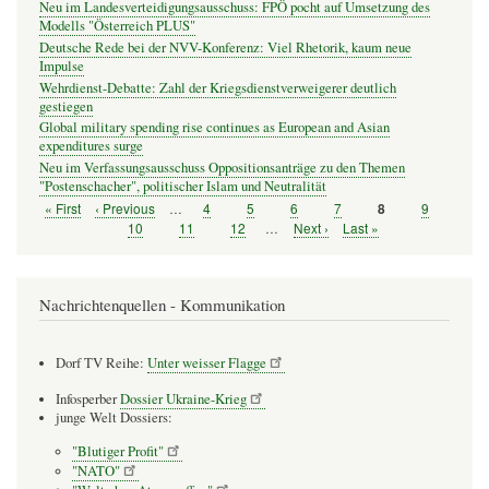
Neu im Landesverteidigungsausschuss: FPÖ pocht auf Umsetzung des
Modells "Österreich PLUS"
Deutsche Rede bei der NVV-Konferenz: Viel Rhetorik, kaum neue
Impulse
Wehrdienst-Debatte: Zahl der Kriegsdienstverweigerer deutlich
gestiegen
Global military spending rise continues as European and Asian
expenditures surge
Neu im Verfassungsausschuss Oppositionsanträge zu den Themen
"Postenschacher", politischer Islam und Neutralität
Erste
« First
Vorherige
‹ Previous
…
Seite
4
Seite
5
Seite
6
Seite
7
Seite
9
Seite
8
Seitennummerierung
Seite
Seite
Seite
10
Seite
11
Seite
12
…
Nächste
Next ›
Letzte
Last »
Seite
Seite
Nachrichtenquellen - Kommunikation
Dorf TV Reihe:
Unter weisser Flagge
Infosperber
Dossier Ukraine-Krieg
junge Welt Dossiers:
"Blutiger Profit"
"NATO"