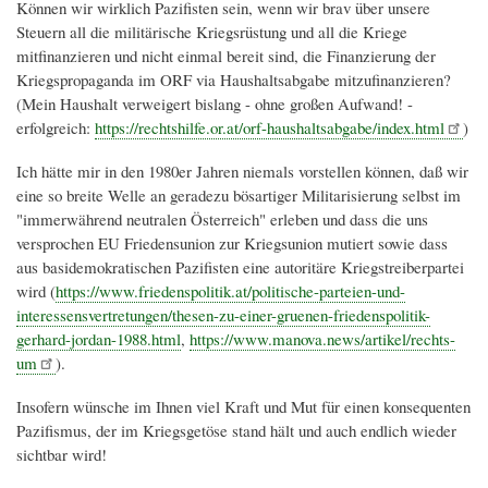
Können wir wirklich Pazifisten sein, wenn wir brav über unsere
Steuern all die militärische Kriegsrüstung und all die Kriege
mitfinanzieren und nicht einmal bereit sind, die Finanzierung der
Kriegspropaganda im ORF via Haushaltsabgabe mitzufinanzieren?
(Mein Haushalt verweigert bislang - ohne großen Aufwand! -
erfolgreich:
https://rechtshilfe.or.at/orf-haushaltsabgabe/index.html
)
Ich hätte mir in den 1980er Jahren niemals vorstellen können, daß wir
eine so breite Welle an geradezu bösartiger Militarisierung selbst im
"immerwährend neutralen Österreich" erleben und dass die uns
versprochen EU Friedensunion zur Kriegsunion mutiert sowie dass
aus basidemokratischen Pazifisten eine autoritäre Kriegstreiberpartei
wird (
https://www.friedenspolitik.at/politische-parteien-und-
interessensvertretungen/thesen-zu-einer-gruenen-friedenspolitik-
gerhard-jordan-1988.html
,
https://www.manova.news/artikel/rechts-
um
).
Insofern wünsche im Ihnen viel Kraft und Mut für einen konsequenten
Pazifismus, der im Kriegsgetöse stand hält und auch endlich wieder
sichtbar wird!