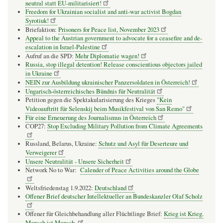
neutral statt EU-militarisiert!
Freedom for Ukrainian socialist and anti-war activist Bogdan
Syrotiuk!
Briefaktion:
Prisoners for Peace list, November 2023
Appeal to the Austrian government to advocate for a ceasefire and de-
escalation in Israel-Palestine
Aufruf an die SPD:
Mehr Diplomatie wagen!
Russia, stop illegal detention! Release conscientious objectors jailed
in Ukraine
NEIN zur Ausbildung ukrainischer Panzersoldaten in Österreich!
Ungarisch-österreichisches Bündnis für Neutralität
Petition gegen die Spektakularisierung des Krieges
"Kein
Videoauftritt für Selenskij beim Musikfestival von San Remo"
Für eine Erneuerung des Journalismus in Österreich
COP27:
Stop Excluding Military Pollution from Climate Agreements
Russland, Belarus, Ukraine:
Schutz und Asyl für Deserteure und
Verweigerer
Unsere Neutralität - Unsere Sicherheit
Network No to War:
Calender of Peace Activities around the Globe
Weltsfriedenstag 1.9.2022:
Deutschland
Offener Brief deutscher Intellektueller an Bundeskanzler Olaf Scholz
Offener für Gleichbehandlung aller Flüchtlinge Brief:
Krieg ist Krieg.
Mensch ist Mensch.