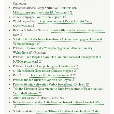
Cameroon
Parlamentarische Bürgerinitiative:
Raus aus den
Militarisierungsartikeln des EU-Vertrages!
attac-Kampagne:
Wettrüsten stoppen!
World beyond War:
Drop Prosecution of Peace Activist Yurii
Sheliazhenko
Refuser Solidarity Network:
Stand with Israelis demonstrating against
war!
Solidarität mit der Jüdischen Stimme! Gemeinsam gegen Hetze und
Verbotsdrohungen
Petition:
Heimkehr der Wehrpflichtigen und Abschaffung der
Wehrpflicht
(Russland)
Petition:
Free Bogdan Syrotiuk, Ukrainian socialist and opponent of
NATO's proxy war!
Petition:
Don’t let Europe bring back landmines
ai:
Menschen in Gaza retten, Genozid stoppen
Pax Christi:
Den Staat Palästina anerkennen!
Petition für den Rücktritt von Van der Leyen
Petition für ein weltweites Verbot bewaffneter Drohnen
Tell the Ukrainian Government to Drop Prosecution of Peace Activist
Yurii Sheliazhenko
Aufruf der Mütter
(Isreal-Palästina)
Keine Ausweisung des Anti-Atombomben-Aktivisten Dennis DuVall!
Solidarwerkstatt:
Petition "Klima - Frieden - Gerechtigkeit" Aktiv