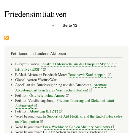
Pfadnavigation
Friedensinitiativen
Vorherige
‹‹
Seite 12
Seitennummerierung
Seite
Petitionen und andere Aktionen
Bürgerinitiative
"Austritt Österreichs aus der European Sky Shield
Initiative (ESSI)"
E-Mail-Aktion an Friedrich Merz:
Tomahawk-Kauf stoppen!
Global Action #RefuseWar
Appell an die Bundesregierung und den Bundestag:
Atomare
Abrüstung darf kein leeres Versprechen bleiben!
Petition:
Österreich ohne Armee
Petition Versöhnungsbund:
Friedensförderung und Sicherheit statt
Aufrüstung!
Petition:
Abrüstung JETZT!
Word beyond war:
In Support of Aid Flotillas and the End of Blockades
and Occupation
Word beyond war:
For a Worldwide Ban on Military Air Shows
Word beyond war: Call for Action to End Deadly Violence in