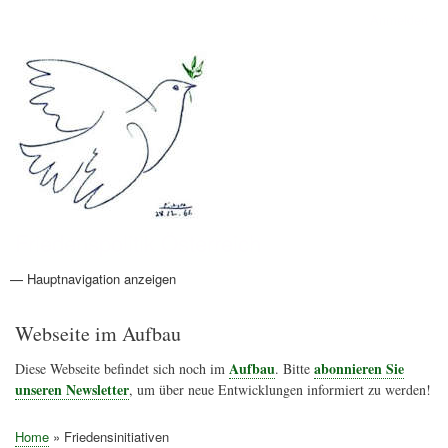
Direkt
Anmelden
Benutzermenü
zum
Inhalt
Friedenspolitik Österreich
— Hauptnavigation anzeigen
Hauptnavigation
Aktionen
Friedensbewegung
Friedensprojekte
Home
Konflikte
Links
Narichtenlinks
News
Politik
Termine
Texte
Kunst
Friedensexperten
Friedensforschung
Friedensinitiativen
Friedensnachrichten
Webseite im Aufbau
Aufbau
abonnieren Sie
Diese Webseite befindet sich noch im
. Bitte
unseren Newsletter
, um über neue Entwicklungen informiert zu werden!
Home
Friedensinitiativen