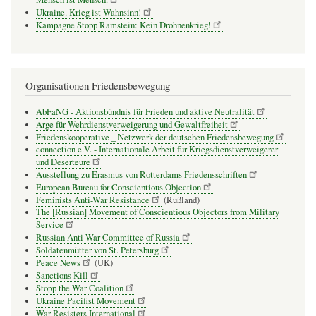
Ukraine. Krieg ist Wahnsinn!
Kampagne Stopp Ramstein: Kein Drohnenkrieg!
Organisationen Friedensbewegung
AbFaNG - Aktionsbündnis für Frieden und aktive Neutralität
Arge für Wehrdienstverweigerung und Gewaltfreiheit
Friedenskooperative _ Netzwerk der deutschen Friedensbewegung
connection e.V. - Inter­na­tio­nale Arbeit für Kriegs­dienst­ver­wei­gerer
und Deser­teure
Ausstellung zu Erasmus von Rotterdams Friedensschriften
European Bureau for Conscientious Objection
Feminists Anti-War Resistance
(Rußland)
The [Russian] Movement of Conscientious Objectors from Military
Service
Russian Anti War Committee of Russia
Soldatenmütter von St. Petersburg
Peace News
(UK)
Sanctions Kill
Stopp the War Coalition
Ukraine Pacifist Movement
War Resisters International