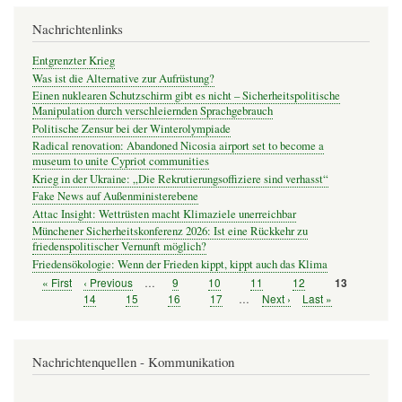
Nachrichtenlinks
Entgrenzter Krieg
Was ist die Alternative zur Aufrüstung?
Einen nuklearen Schutzschirm gibt es nicht – Sicherheitspolitische
Manipulation durch verschleiernden Sprachgebrauch
Politische Zensur bei der Winterolympiade
Radical renovation: Abandoned Nicosia airport set to become a
museum to unite Cypriot communities
Krieg in der Ukraine: „Die Rekrutierungsoffiziere sind verhasst“
Fake News auf Außenministerebene
Attac Insight: Wettrüsten macht Klimaziele unerreichbar
Münchener Sicherheitskonferenz 2026: Ist eine Rückkehr zu
friedenspolitischer Vernunft möglich?
Friedensökologie: Wenn der Frieden kippt, kippt auch das Klima
Erste
« First
Vorherige
‹ Previous
…
Seite
9
Seite
10
Seite
11
Seite
12
Seite
13
Seitennummerierung
Seite
Seite
Seite
14
Seite
15
Seite
16
Seite
17
…
Nächste
Next ›
Letzte
Last »
Seite
Seite
Nachrichtenquellen - Kommunikation