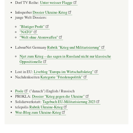
Dorf TV Reihe:
Unter weisser Flagge
Infosperber
Dossier Ukraine-Krieg
junge Welt Dossiers:
"Blutiger Profit"
"NATO"
"Welt ohne Atomwaffen"
LabourNet Germany
Rubrik "Krieg und Militarisierung"
Njet zum Krieg – das sagen in Russland nicht nur klassische
Oppositionelle
Lost in EU:
Liveblog "Europa im Wirtschaftskrieg"
Nachdenkseiten
Kategorie "Friedenspolitik"
Posle
("danach") English / Russisch
PROKLA:
Dossier "Krieg gegen die Ukraine"
Solidarwerkstatt:
Tagebuch EU-Militarisierung 2023
telepolis
Rubrik Ukraine-Krieg
Woz-Blog zum Ukraine-Krieg