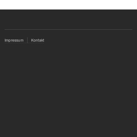
Fußzeilenmenü
Impressum
Kontakt