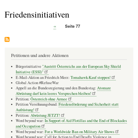
Pfadnavigation
Friedensinitiativen
Vorherige
‹‹
Seite 77
Seitennummerierung
Seite
Petitionen und andere Aktionen
Bürgerinitiative
"Austritt Österreichs aus der European Sky Shield
Initiative (ESSI)"
E-Mail-Aktion an Friedrich Merz:
Tomahawk-Kauf stoppen!
Global Action #RefuseWar
Appell an die Bundesregierung und den Bundestag:
Atomare
Abrüstung darf kein leeres Versprechen bleiben!
Petition:
Österreich ohne Armee
Petition Versöhnungsbund:
Friedensförderung und Sicherheit statt
Aufrüstung!
Petition:
Abrüstung JETZT!
Word beyond war:
In Support of Aid Flotillas and the End of Blockades
and Occupation
Word beyond war:
For a Worldwide Ban on Military Air Shows
Word beyond war: Call for Action to End Deadly Violence in