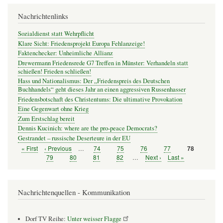
Nachrichtenlinks
Sozialdienst statt Wehrpflicht
Klare Sicht: Friedensprojekt Europa Fehlanzeige!
Faktenchecker: Unheimliche Allianz
Drewermann Friedensrede G7 Treffen in Münster: Verhandeln statt
schießen! Frieden schließen!
Hass und Nationalismus: Der „Friedenspreis des Deutschen
Buchhandels“ geht dieses Jahr an einen aggressiven Russenhasser
Friedensbotschaft des Christentums: Die ultimative Provokation
Eine Gegenwart ohne Krieg
Zum Erstschlag bereit
Dennis Kucinich: where are the pro-peace Democrats?
Gestrandet – russische Deserteure in der EU
Erste
« First
Vorherige
‹ Previous
…
Seite
74
Seite
75
Seite
76
Seite
77
Seite
78
Seitennummerierung
Seite
Seite
Seite
79
Seite
80
Seite
81
Seite
82
…
Nächste
Next ›
Letzte
Last »
Seite
Seite
Nachrichtenquellen - Kommunikation
Dorf TV Reihe:
Unter weisser Flagge