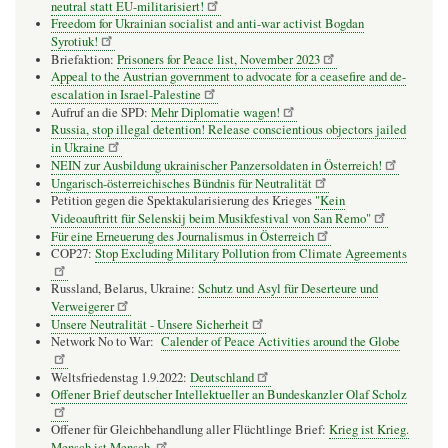
neutral statt EU-militarisiert!
Freedom for Ukrainian socialist and anti-war activist Bogdan
Syrotiuk!
Briefaktion:
Prisoners for Peace list, November 2023
Appeal to the Austrian government to advocate for a ceasefire and de-
escalation in Israel-Palestine
Aufruf an die SPD:
Mehr Diplomatie wagen!
Russia, stop illegal detention! Release conscientious objectors jailed
in Ukraine
NEIN zur Ausbildung ukrainischer Panzersoldaten in Österreich!
Ungarisch-österreichisches Bündnis für Neutralität
Petition gegen die Spektakularisierung des Krieges
"Kein
Videoauftritt für Selenskij beim Musikfestival von San Remo"
Für eine Erneuerung des Journalismus in Österreich
COP27:
Stop Excluding Military Pollution from Climate Agreements
Russland, Belarus, Ukraine:
Schutz und Asyl für Deserteure und
Verweigerer
Unsere Neutralität - Unsere Sicherheit
Network No to War:
Calender of Peace Activities around the Globe
Weltsfriedenstag 1.9.2022:
Deutschland
Offener Brief deutscher Intellektueller an Bundeskanzler Olaf Scholz
Offener für Gleichbehandlung aller Flüchtlinge Brief:
Krieg ist Krieg.
Mensch ist Mensch.