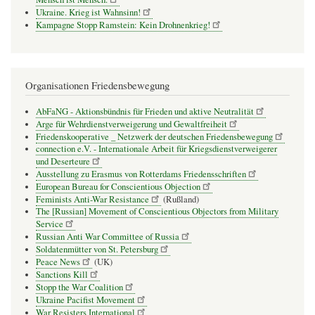
Ukraine. Krieg ist Wahnsinn!
Kampagne Stopp Ramstein: Kein Drohnenkrieg!
Organisationen Friedensbewegung
AbFaNG - Aktionsbündnis für Frieden und aktive Neutralität
Arge für Wehrdienstverweigerung und Gewaltfreiheit
Friedenskooperative _ Netzwerk der deutschen Friedensbewegung
connection e.V. - Inter­na­tio­nale Arbeit für Kriegs­dienst­ver­wei­gerer
und Deser­teure
Ausstellung zu Erasmus von Rotterdams Friedensschriften
European Bureau for Conscientious Objection
Feminists Anti-War Resistance
(Rußland)
The [Russian] Movement of Conscientious Objectors from Military
Service
Russian Anti War Committee of Russia
Soldatenmütter von St. Petersburg
Peace News
(UK)
Sanctions Kill
Stopp the War Coalition
Ukraine Pacifist Movement
War Resisters International