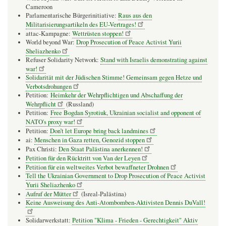
Cameroon
Parlamentarische Bürgerinitiative:
Raus aus den
Militarisierungsartikeln des EU-Vertrages!
attac-Kampagne:
Wettrüsten stoppen!
World beyond War:
Drop Prosecution of Peace Activist Yurii
Sheliazhenko
Refuser Solidarity Network:
Stand with Israelis demonstrating against
war!
Solidarität mit der Jüdischen Stimme! Gemeinsam gegen Hetze und
Verbotsdrohungen
Petition:
Heimkehr der Wehrpflichtigen und Abschaffung der
Wehrpflicht
(Russland)
Petition:
Free Bogdan Syrotiuk, Ukrainian socialist and opponent of
NATO's proxy war!
Petition:
Don’t let Europe bring back landmines
ai:
Menschen in Gaza retten, Genozid stoppen
Pax Christi:
Den Staat Palästina anerkennen!
Petition für den Rücktritt von Van der Leyen
Petition für ein weltweites Verbot bewaffneter Drohnen
Tell the Ukrainian Government to Drop Prosecution of Peace Activist
Yurii Sheliazhenko
Aufruf der Mütter
(Isreal-Palästina)
Keine Ausweisung des Anti-Atombomben-Aktivisten Dennis DuVall!
Solidarwerkstatt:
Petition "Klima - Frieden - Gerechtigkeit" Aktiv