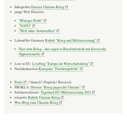
Infosperber
Dossier Ukraine-Krieg
junge Welt Dossiers:
"Blutiger Profit"
"NATO"
"Welt ohne Atomwaffen"
LabourNet Germany
Rubrik "Krieg und Militarisierung"
Njet zum Krieg – das sagen in Russland nicht nur klassische
Oppositionelle
Lost in EU:
Liveblog "Europa im Wirtschaftskrieg"
Nachdenkseiten
Kategorie "Friedenspolitik"
Posle
("danach") English / Russisch
PROKLA:
Dossier "Krieg gegen die Ukraine"
Solidarwerkstatt:
Tagebuch EU-Militarisierung 2023
telepolis
Rubrik Ukraine-Krieg
Woz-Blog zum Ukraine-Krieg