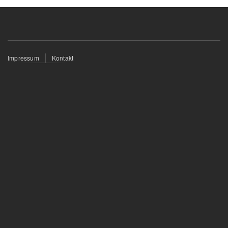
Fußzeilenmenü
Impressum
Kontakt