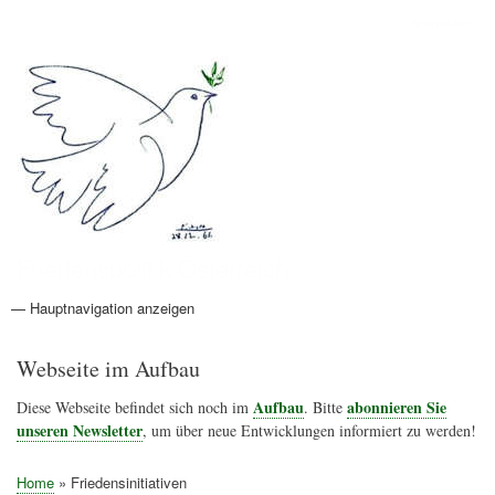
Direkt
Anmelden
Benutzermenü
zum
Inhalt
Friedenspolitik Österreich
— Hauptnavigation anzeigen
Hauptnavigation
Aktionen
Friedensbewegung
Friedensprojekte
Home
Konflikte
Links
Narichtenlinks
News
Politik
Termine
Texte
Kunst
Friedensexperten
Friedensforschung
Friedensinitiativen
Friedensnachrichten
Webseite im Aufbau
Aufbau
abonnieren Sie
Diese Webseite befindet sich noch im
. Bitte
unseren Newsletter
, um über neue Entwicklungen informiert zu werden!
Home
Friedensinitiativen