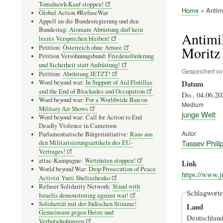
Tomahawk-Kauf stoppen!
Home
Antimi
Global Action #RefuseWar
Pfadnavig
Appell an die Bundesregierung und den
Bundestag:
Atomare Abrüstung darf kein
Antimi
leeres Versprechen bleiben!
Petition:
Österreich ohne Armee
Moritz
Petition Versöhnungsbund:
Friedensförderung
und Sicherheit statt Aufrüstung!
Gespeichert v
Petition:
Abrüstung JETZT!
Word beyond war:
In Support of Aid Flotillas
Datum
and the End of Blockades and Occupation
Do., 04.06.20
Word beyond war:
For a Worldwide Ban on
Medium
Military Air Shows
junge Welt
Word beyond war: Call for Action to End
Deadly Violence in Cameroon
Autor
Parlamentarische Bürgerinitiative:
Raus aus
Tassev Phili
den Militarisierungsartikeln des EU-
Vertrages!
attac-Kampagne:
Wettrüsten stoppen!
Link
World beyond War:
Drop Prosecution of Peace
https://www.j
Activist Yurii Sheliazhenko
Refuser Solidarity Network:
Stand with
Schlagworte
Israelis demonstrating against war!
Solidarität mit der Jüdischen Stimme!
Land
Gemeinsam gegen Hetze und
Deutschlan
Verbotsdrohungen