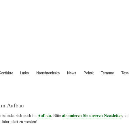
Direkt
zum
Inhalt
Österreich
Konflikte
Links
Narichtenlinks
News
Politik
Termine
Text
im Aufbau
Aufbau
abonnieren Sie unseren Newsletter
 befindet sich noch im
. Bitte
, um
 informiert zu werden!