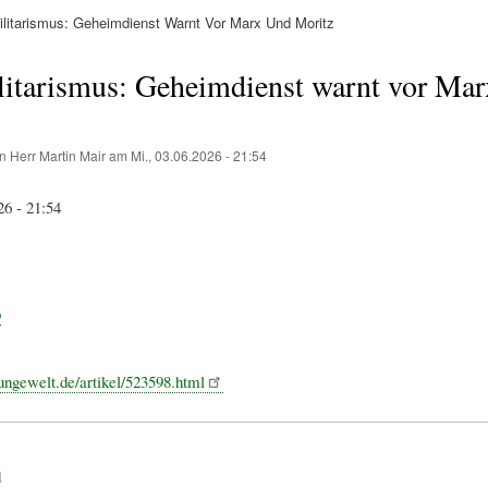
litarismus: Geheimdienst Warnt Vor Marx Und Moritz
ation
litarismus: Geheimdienst warnt vor Mar
on
Herr Martin Mair
am
Mi., 03.06.2026 - 21:54
26 - 21:54
p
ungewelt.de/artikel/523598.html
d