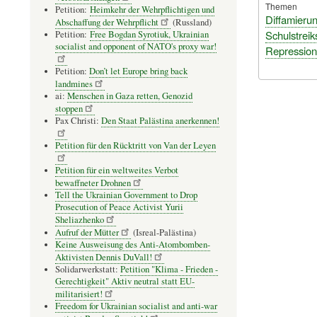
Themen
Petition:
Heimkehr der Wehrpflichtigen und
Diffamieru
Abschaffung der Wehrpflicht
(Russland)
Schulstreik
Petition:
Free Bogdan Syrotiuk, Ukrainian
socialist and opponent of NATO's proxy war!
Repression
Petition:
Don’t let Europe bring back
landmines
ai:
Menschen in Gaza retten, Genozid
stoppen
Pax Christi:
Den Staat Palästina anerkennen!
Petition für den Rücktritt von Van der Leyen
Petition für ein weltweites Verbot
bewaffneter Drohnen
Tell the Ukrainian Government to Drop
Prosecution of Peace Activist Yurii
Sheliazhenko
Aufruf der Mütter
(Isreal-Palästina)
Keine Ausweisung des Anti-Atombomben-
Aktivisten Dennis DuVall!
Solidarwerkstatt:
Petition "Klima - Frieden -
Gerechtigkeit" Aktiv neutral statt EU-
militarisiert!
Freedom for Ukrainian socialist and anti-war