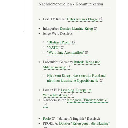
Nachrichtenquellen - Kommunikation
Dorf TV Reihe:
Unter weisser Flagge
Infosperber
Dossier Ukraine-Krieg
junge Welt Dossiers:
"Blutiger Profit"
"NATO"
"Welt ohne Atomwaffen"
LabourNet Germany
Rubrik "Krieg und
Militarisierung"
Njet zum Krieg – das sagen in Russland
nicht nur klassische Oppositionelle
Lost in EU:
Liveblog "Europa im
Wirtschaftskrieg"
Nachdenkseiten
Kategorie "Friedenspolitik"
Posle
("danach") English / Russisch
PROKLA:
Dossier "Krieg gegen die Ukraine"