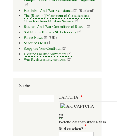
Feminists Anti-War Resistance
(Rußland)
The [Russian] Movement of Conscientious
Objectors from Military Service
Russian Anti War Committee of Russia
Soldatenmütter von St. Petersburg
Peace News
(UK)
Sanctions Kill
Stopp the War Coalition
Ukraine Pacifist Movement
War Resisters International
Suche
Suche
CAPTCHA
Welche Zeichen sind in dem
Bild zu sehen?