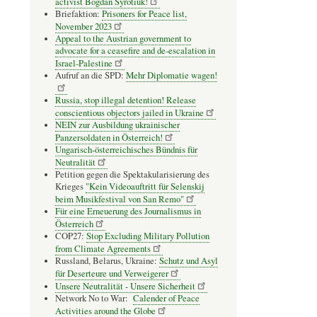
activist Bogdan Syrotiuk!
Briefaktion:
Prisoners for Peace list,
November 2023
Appeal to the Austrian government to
advocate for a ceasefire and de-escalation in
Israel-Palestine
Aufruf an die SPD:
Mehr Diplomatie wagen!
Russia, stop illegal detention! Release
conscientious objectors jailed in Ukraine
NEIN zur Ausbildung ukrainischer
Panzersoldaten in Österreich!
Ungarisch-österreichisches Bündnis für
Neutralität
Petition gegen die Spektakularisierung des
Krieges
"Kein Videoauftritt für Selenskij
beim Musikfestival von San Remo"
Für eine Erneuerung des Journalismus in
Österreich
COP27:
Stop Excluding Military Pollution
from Climate Agreements
Russland, Belarus, Ukraine:
Schutz und Asyl
für Deserteure und Verweigerer
Unsere Neutralität - Unsere Sicherheit
Network No to War:
Calender of Peace
Activities around the Globe