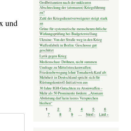
Großbritannien nach der nuklearen
Abschreckung der (atomaren) Kriegsführung
zu?
Zahl der Kriegsdienstverweigerer steigt stark
x und
an
Grüne für systematische menschenrechtliche
Wirkungsprüfung bei Budgeterstellung
Ukraine: Von der Straße weg in den Krieg
Waffenfabrik in Berlin: Geschosse gut
geschützt
Lyrik gegen Krieg
Medienschau: Dröhnen, nicht summen
Umfrage zu Mittelstreckenwaffen:
Friedensbewegung lehnt Tomahawk-Kauf ab:
Mehrheit in Deutschland spricht sich für
Rüstungskontroll-Initiativen aus
30 Jahre IGH-Gutachten zu Atomwaffen –
Mehr als 50 Prominente fordern: „Atomare
Abrüstung darf kein leeres Versprechen
bleiben“
Seite
2
Seite
3
Seite
4
Seite
5
Seite
6
Seite
1
Seitennummerierung
Seite
7
Seite
8
Seite
9
…
Nächste
Next ›
Letzte
Last »
Seite
Seite