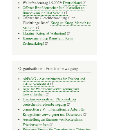
Weltsfriedenstag 1.9.2022:
Deutschland
Offener Brief deutscher Intellektueller an
Bundeskanzler Olaf Scholz
Offener für Gleichbehandlung aller
Flüchtlinge Brief:
Krieg ist Krieg. Mensch ist
Mensch.
Ukraine. Krieg ist Wahnsinn!
Kampagne Stopp Ramstein: Kein
Drohnenkrieg!
Organisationen Friedensbewegung
AbFaNG - Aktionsbündnis für Frieden und
aktive Neutralität
Arge für Wehrdienstverweigerung und
Gewaltfreiheit
Friedenskooperative _ Netzwerk der
deutschen Friedensbewegung
connection e.V. - Inter­na­tio­nale Arbeit für
Kriegs­dienst­ver­wei­gerer und Deser­teure
Ausstellung zu Erasmus von Rotterdams
Friedensschriften
European Bureau for Conscientious Objection