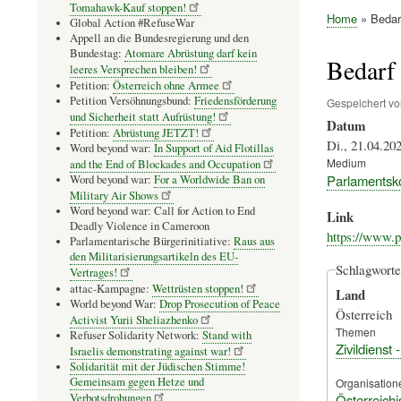
Tomahawk-Kauf stoppen!
Home
Bedarf
Global Action #RefuseWar
Pfadnavig
Appell an die Bundesregierung und den
Bundestag:
Atomare Abrüstung darf kein
Bedarf 
leeres Versprechen bleiben!
Petition:
Österreich ohne Armee
Petition Versöhnungsbund:
Friedensförderung
Gespeichert v
und Sicherheit statt Aufrüstung!
Datum
Petition:
Abrüstung JETZT!
Di., 21.04.202
Word beyond war:
In Support of Aid Flotillas
Medium
and the End of Blockades and Occupation
Parlamentsk
Word beyond war:
For a Worldwide Ban on
Military Air Shows
Word beyond war: Call for Action to End
Link
Deadly Violence in Cameroon
https://www.p
Parlamentarische Bürgerinitiative:
Raus aus
den Militarisierungsartikeln des EU-
Schlagworte
Vertrages!
attac-Kampagne:
Wettrüsten stoppen!
Land
World beyond War:
Drop Prosecution of Peace
Österreich
Activist Yurii Sheliazhenko
Themen
Refuser Solidarity Network:
Stand with
Zivildienst 
Israelis demonstrating against war!
Solidarität mit der Jüdischen Stimme!
Gemeinsam gegen Hetze und
Organisation
Österreichi
Verbotsdrohungen