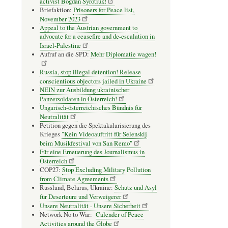
activist Bogdan Syrotiuk!
Briefaktion:
Prisoners for Peace list,
November 2023
Appeal to the Austrian government to
advocate for a ceasefire and de-escalation in
Israel-Palestine
Aufruf an die SPD:
Mehr Diplomatie wagen!
Russia, stop illegal detention! Release
conscientious objectors jailed in Ukraine
NEIN zur Ausbildung ukrainischer
Panzersoldaten in Österreich!
Ungarisch-österreichisches Bündnis für
Neutralität
Petition gegen die Spektakularisierung des
Krieges
"Kein Videoauftritt für Selenskij
beim Musikfestival von San Remo"
Für eine Erneuerung des Journalismus in
Österreich
COP27:
Stop Excluding Military Pollution
from Climate Agreements
Russland, Belarus, Ukraine:
Schutz und Asyl
für Deserteure und Verweigerer
Unsere Neutralität - Unsere Sicherheit
Network No to War:
Calender of Peace
Activities around the Globe