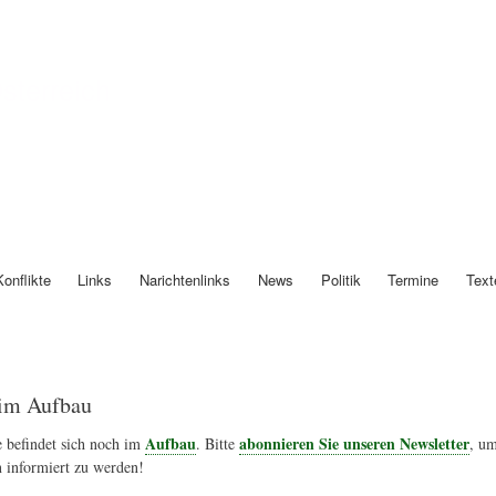
Direkt
zum
Inhalt
Österreich
Konflikte
Links
Narichtenlinks
News
Politik
Termine
Text
im Aufbau
Aufbau
abonnieren Sie unseren Newsletter
 befindet sich noch im
. Bitte
, um
 informiert zu werden!