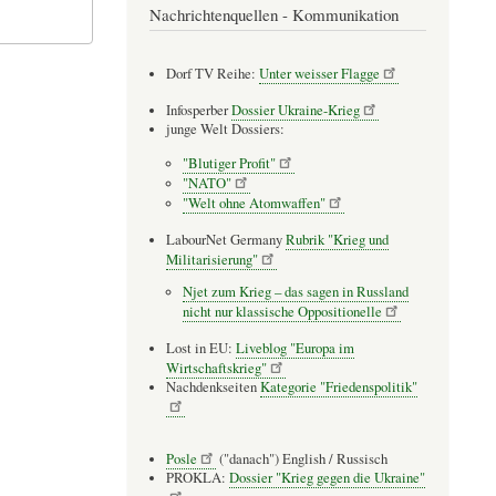
Nachrichtenquellen - Kommunikation
Dorf TV Reihe:
Unter weisser Flagge
Infosperber
Dossier Ukraine-Krieg
junge Welt Dossiers:
"Blutiger Profit"
"NATO"
"Welt ohne Atomwaffen"
LabourNet Germany
Rubrik "Krieg und
Militarisierung"
Njet zum Krieg – das sagen in Russland
nicht nur klassische Oppositionelle
Lost in EU:
Liveblog "Europa im
Wirtschaftskrieg"
Nachdenkseiten
Kategorie "Friedenspolitik"
Posle
("danach") English / Russisch
PROKLA:
Dossier "Krieg gegen die Ukraine"