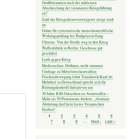
Großbritannien nach der nuklearen
Abschreckung der (atomaren) Kriegsführung
zu?
Zahl der Kriegsdienstverweigerer steigt stark
an
Grüne für systematische menschenrechtliche
Wirkungsprüfung bei Budgeterstellung
Ukraine: Von der Straße weg in den Krieg
Waffenfabrik in Berlin: Geschosse gut
geschützt
Lyrik gegen Krieg
Medienschau: Dröhnen, nicht summen
Umfrage zu Mittelstreckenwaffen:
Friedensbewegung lehnt Tomahawk-Kauf ab:
Mehrheit in Deutschland spricht sich für
Rüstungskontroll-Initiativen aus
30 Jahre IGH-Gutachten zu Atomwaffen –
Mehr als 50 Prominente fordern: „Atomare
Abrüstung darf kein leeres Versprechen
bleiben“
Seite
2
Seite
3
Seite
4
Seite
5
Seite
6
Seite
1
Seitennummerierung
Seite
7
Seite
8
Seite
9
…
Nächste
Next ›
Letzte
Last »
Seite
Seite