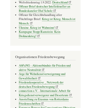
Weltsfriedenstag 1.9.2022:
Deutschland
Offener Brief deutscher Intellektueller an
Bundeskanzler Olaf Scholz
Offener für Gleichbehandlung aller
Flüchtlinge Brief:
Krieg ist Krieg. Mensch ist
Mensch.
Ukraine. Krieg ist Wahnsinn!
Kampagne Stopp Ramstein: Kein
Drohnenkrieg!
Organisationen Friedensbewegung
AbFaNG - Aktionsbündnis für Frieden und
aktive Neutralität
Arge für Wehrdienstverweigerung und
Gewaltfreiheit
Friedenskooperative _ Netzwerk der
deutschen Friedensbewegung
connection e.V. - Inter­na­tio­nale Arbeit für
Kriegs­dienst­ver­wei­gerer und Deser­teure
Ausstellung zu Erasmus von Rotterdams
Friedensschriften
European Bureau for Conscientious Objection