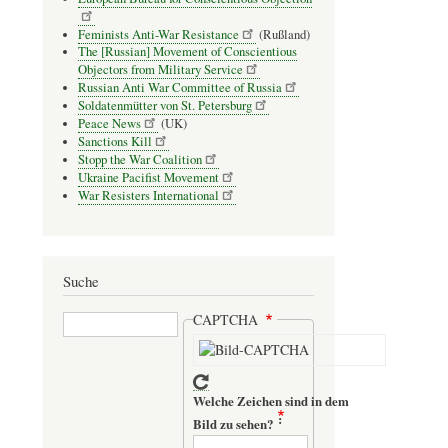
Feminists Anti-War Resistance
(Rußland)
The [Russian] Movement of Conscientious
Objectors from Military Service
Russian Anti War Committee of Russia
Soldatenmütter von St. Petersburg
Peace News
(UK)
Sanctions Kill
Stopp the War Coalition
Ukraine Pacifist Movement
War Resisters International
Suche
Suche
CAPTCHA
Welche Zeichen sind in dem
Bild zu sehen?