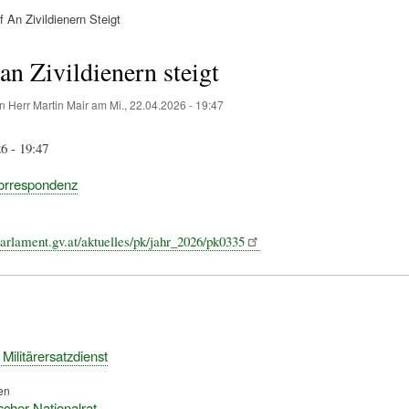
 An Zivildienern Steigt
ation
an Zivildienern steigt
on
Herr Martin Mair
am
Mi., 22.04.2026 - 19:47
6 - 19:47
orrespondenz
arlament.gv.at/aktuelles/pk/jahr_2026/pk0335
- Militärersatzdienst
en
scher Nationalrat