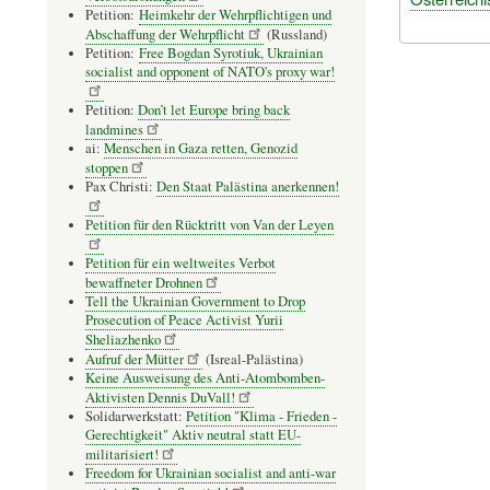
Petition:
Heimkehr der Wehrpflichtigen und
Abschaffung der Wehrpflicht
(Russland)
Petition:
Free Bogdan Syrotiuk, Ukrainian
socialist and opponent of NATO's proxy war!
Petition:
Don’t let Europe bring back
landmines
ai:
Menschen in Gaza retten, Genozid
stoppen
Pax Christi:
Den Staat Palästina anerkennen!
Petition für den Rücktritt von Van der Leyen
Petition für ein weltweites Verbot
bewaffneter Drohnen
Tell the Ukrainian Government to Drop
Prosecution of Peace Activist Yurii
Sheliazhenko
Aufruf der Mütter
(Isreal-Palästina)
Keine Ausweisung des Anti-Atombomben-
Aktivisten Dennis DuVall!
Solidarwerkstatt:
Petition "Klima - Frieden -
Gerechtigkeit" Aktiv neutral statt EU-
militarisiert!
Freedom for Ukrainian socialist and anti-war