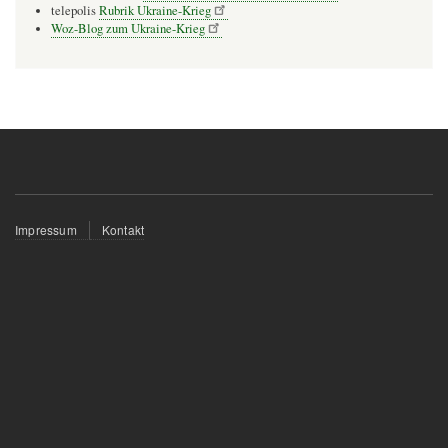
telepolis
Rubrik Ukraine-Krieg
Woz-Blog zum Ukraine-Krieg
Fußzeilenmenü
Impressum
Kontakt