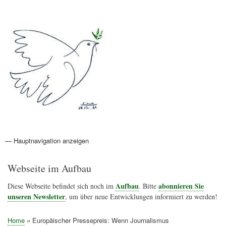
Direkt
Anmelden
Benutzermenü
zum
Inhalt
Friedenspolitik Österreich
— Hauptnavigation anzeigen
Hauptnavigation
Aktionen
Friedensbewegung
Friedensprojekte
Home
Konflikte
Links
Narichtenlinks
News
Politik
Termine
Texte
Kunst
Friedensexperten
Friedensforschung
Friedensinitiativen
Friedensnachrichten
Webseite im Aufbau
Aufbau
abonnieren Sie
Diese Webseite befindet sich noch im
. Bitte
unseren Newsletter
, um über neue Entwicklungen informiert zu werden!
Home
Europäischer Pressepreis: Wenn Journalismus