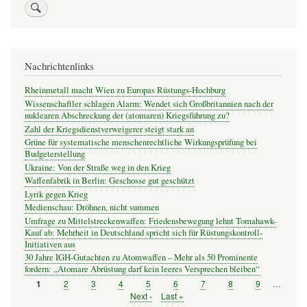
Nachrichtenlinks
Rheinmetall macht Wien zu Europas Rüstungs-Hochburg
Wissenschaftler schlagen Alarm: Wendet sich Großbritannien nach der
nuklearen Abschreckung der (atomaren) Kriegsführung zu?
Zahl der Kriegsdienstverweigerer steigt stark an
Grüne für systematische menschenrechtliche Wirkungsprüfung bei
Budgeterstellung
Ukraine: Von der Straße weg in den Krieg
Waffenfabrik in Berlin: Geschosse gut geschützt
Lyrik gegen Krieg
Medienschau: Dröhnen, nicht summen
Umfrage zu Mittelstreckenwaffen: Friedensbewegung lehnt Tomahawk-
Kauf ab: Mehrheit in Deutschland spricht sich für Rüstungskontroll-
Initiativen aus
30 Jahre IGH-Gutachten zu Atomwaffen – Mehr als 50 Prominente
fordern: „Atomare Abrüstung darf kein leeres Versprechen bleiben“
Seite
2
Seite
3
Seite
4
Seite
5
Seite
6
Seite
7
Seite
8
Seite
9
…
Seite
1
Seitennummerierung
Nächste
Next ›
Letzte
Last »
Seite
Seite