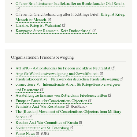
Offener Brief deutscher Intellektueller an Bundeskanzler Olaf Scholz
Offener für Gleichbehandlung aller Flüchtlinge Brief:
Krieg ist Krieg.
Mensch ist Mensch.
Ukraine. Krieg ist Wahnsinn!
Kampagne Stopp Ramstein: Kein Drohnenkrieg!
Organisationen Friedensbewegung
AbFaNG - Aktionsbündnis für Frieden und aktive Neutralität
Arge für Wehrdienstverweigerung und Gewaltfreiheit
Friedenskooperative _ Netzwerk der deutschen Friedensbewegung
connection e.V. - Inter­na­tio­nale Arbeit für Kriegs­dienst­ver­wei­gerer
und Deser­teure
Ausstellung zu Erasmus von Rotterdams Friedensschriften
European Bureau for Conscientious Objection
Feminists Anti-War Resistance
(Rußland)
The [Russian] Movement of Conscientious Objectors from Military
Service
Russian Anti War Committee of Russia
Soldatenmütter von St. Petersburg
Peace News
(UK)