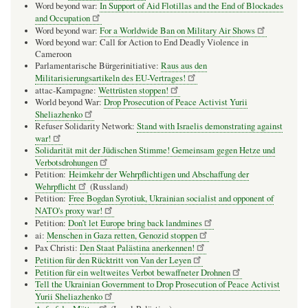
Word beyond war:
In Support of Aid Flotillas and the End of Blockades
and Occupation
Word beyond war:
For a Worldwide Ban on Military Air Shows
Word beyond war: Call for Action to End Deadly Violence in
Cameroon
Parlamentarische Bürgerinitiative:
Raus aus den
Militarisierungsartikeln des EU-Vertrages!
attac-Kampagne:
Wettrüsten stoppen!
World beyond War:
Drop Prosecution of Peace Activist Yurii
Sheliazhenko
Refuser Solidarity Network:
Stand with Israelis demonstrating against
war!
Solidarität mit der Jüdischen Stimme! Gemeinsam gegen Hetze und
Verbotsdrohungen
Petition:
Heimkehr der Wehrpflichtigen und Abschaffung der
Wehrpflicht
(Russland)
Petition:
Free Bogdan Syrotiuk, Ukrainian socialist and opponent of
NATO's proxy war!
Petition:
Don’t let Europe bring back landmines
ai:
Menschen in Gaza retten, Genozid stoppen
Pax Christi:
Den Staat Palästina anerkennen!
Petition für den Rücktritt von Van der Leyen
Petition für ein weltweites Verbot bewaffneter Drohnen
Tell the Ukrainian Government to Drop Prosecution of Peace Activist
Yurii Sheliazhenko