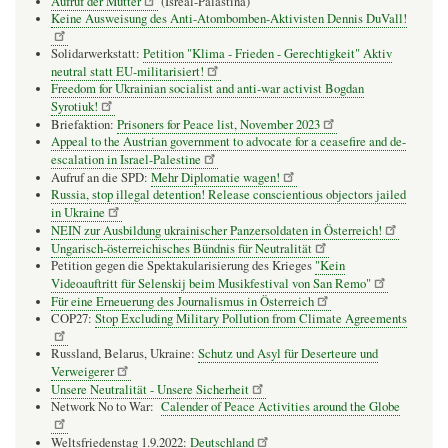
Aufruf der Mütter
(Isreal-Palästina)
Keine Ausweisung des Anti-Atombomben-Aktivisten Dennis DuVall!
Solidarwerkstatt:
Petition "Klima - Frieden - Gerechtigkeit" Aktiv
neutral statt EU-militarisiert!
Freedom for Ukrainian socialist and anti-war activist Bogdan
Syrotiuk!
Briefaktion:
Prisoners for Peace list, November 2023
Appeal to the Austrian government to advocate for a ceasefire and de-
escalation in Israel-Palestine
Aufruf an die SPD:
Mehr Diplomatie wagen!
Russia, stop illegal detention! Release conscientious objectors jailed
in Ukraine
NEIN zur Ausbildung ukrainischer Panzersoldaten in Österreich!
Ungarisch-österreichisches Bündnis für Neutralität
Petition gegen die Spektakularisierung des Krieges
"Kein
Videoauftritt für Selenskij beim Musikfestival von San Remo"
Für eine Erneuerung des Journalismus in Österreich
COP27:
Stop Excluding Military Pollution from Climate Agreements
Russland, Belarus, Ukraine:
Schutz und Asyl für Deserteure und
Verweigerer
Unsere Neutralität - Unsere Sicherheit
Network No to War:
Calender of Peace Activities around the Globe
Weltsfriedenstag 1.9.2022:
Deutschland