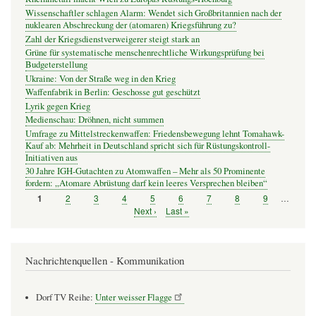
Wissenschaftler schlagen Alarm: Wendet sich Großbritannien nach der
nuklearen Abschreckung der (atomaren) Kriegsführung zu?
Zahl der Kriegsdienstverweigerer steigt stark an
Grüne für systematische menschenrechtliche Wirkungsprüfung bei
Budgeterstellung
Ukraine: Von der Straße weg in den Krieg
Waffenfabrik in Berlin: Geschosse gut geschützt
Lyrik gegen Krieg
Medienschau: Dröhnen, nicht summen
Umfrage zu Mittelstreckenwaffen: Friedensbewegung lehnt Tomahawk-
Kauf ab: Mehrheit in Deutschland spricht sich für Rüstungskontroll-
Initiativen aus
30 Jahre IGH-Gutachten zu Atomwaffen – Mehr als 50 Prominente
fordern: „Atomare Abrüstung darf kein leeres Versprechen bleiben“
Seite
2
Seite
3
Seite
4
Seite
5
Seite
6
Seite
7
Seite
8
Seite
9
…
Seite
1
Seitennummerierung
Nächste
Next ›
Letzte
Last »
Seite
Seite
Nachrichtenquellen - Kommunikation
Dorf TV Reihe:
Unter weisser Flagge