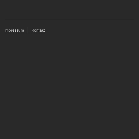
Fußzeilenmenü
Impressum
Kontakt