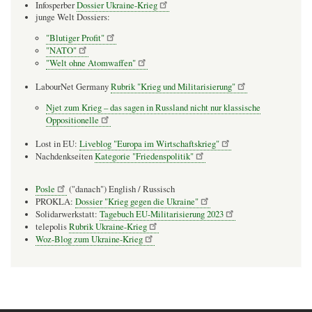
Infosperber
Dossier Ukraine-Krieg
junge Welt Dossiers:
"Blutiger Profit"
"NATO"
"Welt ohne Atomwaffen"
LabourNet Germany
Rubrik "Krieg und Militarisierung"
Njet zum Krieg – das sagen in Russland nicht nur klassische
Oppositionelle
Lost in EU:
Liveblog "Europa im Wirtschaftskrieg"
Nachdenkseiten
Kategorie "Friedenspolitik"
Posle
("danach") English / Russisch
PROKLA:
Dossier "Krieg gegen die Ukraine"
Solidarwerkstatt:
Tagebuch EU-Militarisierung 2023
telepolis
Rubrik Ukraine-Krieg
Woz-Blog zum Ukraine-Krieg