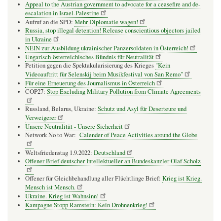
Appeal to the Austrian government to advocate for a ceasefire and de-
escalation in Israel-Palestine
Aufruf an die SPD:
Mehr Diplomatie wagen!
Russia, stop illegal detention! Release conscientious objectors jailed
in Ukraine
NEIN zur Ausbildung ukrainischer Panzersoldaten in Österreich!
Ungarisch-österreichisches Bündnis für Neutralität
Petition gegen die Spektakularisierung des Krieges
"Kein
Videoauftritt für Selenskij beim Musikfestival von San Remo"
Für eine Erneuerung des Journalismus in Österreich
COP27:
Stop Excluding Military Pollution from Climate Agreements
Russland, Belarus, Ukraine:
Schutz und Asyl für Deserteure und
Verweigerer
Unsere Neutralität - Unsere Sicherheit
Network No to War:
Calender of Peace Activities around the Globe
Weltsfriedenstag 1.9.2022:
Deutschland
Offener Brief deutscher Intellektueller an Bundeskanzler Olaf Scholz
Offener für Gleichbehandlung aller Flüchtlinge Brief:
Krieg ist Krieg.
Mensch ist Mensch.
Ukraine. Krieg ist Wahnsinn!
Kampagne Stopp Ramstein: Kein Drohnenkrieg!