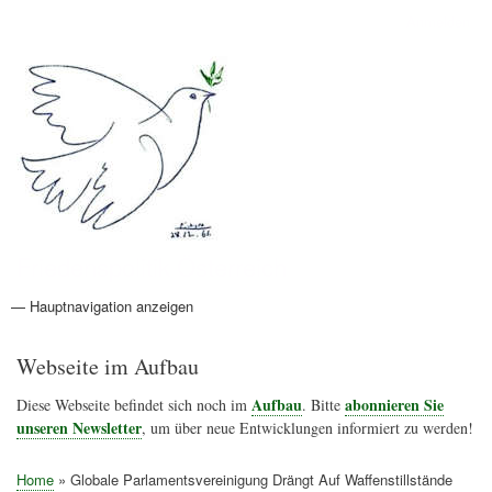
Direkt
Anmelden
Benutzermenü
zum
Inhalt
Friedenspolitik Österreich
— Hauptnavigation anzeigen
Hauptnavigation
Aktionen
Friedensbewegung
Friedensprojekte
Home
Konflikte
Links
Narichtenlinks
News
Politik
Termine
Texte
Kunst
Friedensexperten
Friedensforschung
Friedensinitiativen
Friedensnachrichten
Webseite im Aufbau
Aufbau
abonnieren Sie
Diese Webseite befindet sich noch im
. Bitte
unseren Newsletter
, um über neue Entwicklungen informiert zu werden!
Home
Globale Parlamentsvereinigung Drängt Auf Waffenstillstände