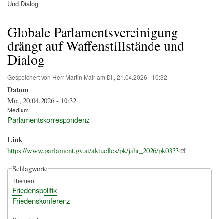
Pfadnavigation
Und Dialog
Globale Parlamentsvereinigung
drängt auf Waffenstillstände und
Dialog
Gespeichert von
Herr Martin Mair
am
Di., 21.04.2026 - 10:32
Datum
Mo., 20.04.2026 - 10:32
Medium
Parlamentskorrespondenz
Link
https://www.parlament.gv.at/aktuelles/pk/jahr_2026/pk0333
Schlagworte
Themen
Friedenspolitik
Friedenskonferenz