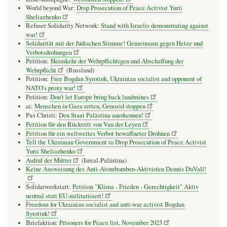
World beyond War:
Drop Prosecution of Peace Activist Yurii
Sheliazhenko
Refuser Solidarity Network:
Stand with Israelis demonstrating against
war!
Solidarität mit der Jüdischen Stimme! Gemeinsam gegen Hetze und
Verbotsdrohungen
Petition:
Heimkehr der Wehrpflichtigen und Abschaffung der
Wehrpflicht
(Russland)
Petition:
Free Bogdan Syrotiuk, Ukrainian socialist and opponent of
NATO's proxy war!
Petition:
Don’t let Europe bring back landmines
ai:
Menschen in Gaza retten, Genozid stoppen
Pax Christi:
Den Staat Palästina anerkennen!
Petition für den Rücktritt von Van der Leyen
Petition für ein weltweites Verbot bewaffneter Drohnen
Tell the Ukrainian Government to Drop Prosecution of Peace Activist
Yurii Sheliazhenko
Aufruf der Mütter
(Isreal-Palästina)
Keine Ausweisung des Anti-Atombomben-Aktivisten Dennis DuVall!
Solidarwerkstatt:
Petition "Klima - Frieden - Gerechtigkeit" Aktiv
neutral statt EU-militarisiert!
Freedom for Ukrainian socialist and anti-war activist Bogdan
Syrotiuk!
Briefaktion:
Prisoners for Peace list, November 2023