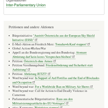
Organisationen
Inter-Parliamentary Union
Petitionen und andere Aktionen
Bürgerinitiative
"Austritt Österreichs aus der European Sky Shield
Initiative (ESSI)"
E-Mail-Aktion an Friedrich Merz:
Tomahawk-Kauf stoppen!
Global Action #RefuseWar
Appell an die Bundesregierung und den Bundestag:
Atomare
Abrüstung darf kein leeres Versprechen bleiben!
Petition:
Österreich ohne Armee
Petition Versöhnungsbund:
Friedensförderung und Sicherheit statt
Aufrüstung!
Petition:
Abrüstung JETZT!
Word beyond war:
In Support of Aid Flotillas and the End of Blockades
and Occupation
Word beyond war:
For a Worldwide Ban on Military Air Shows
Word beyond war: Call for Action to End Deadly Violence in
Cameroon
Parlamentarische Bürgerinitiative:
Raus aus den
Militarisierungsartikeln des EU-Vertrages!
attac-Kampagne:
Wettrüsten stoppen!