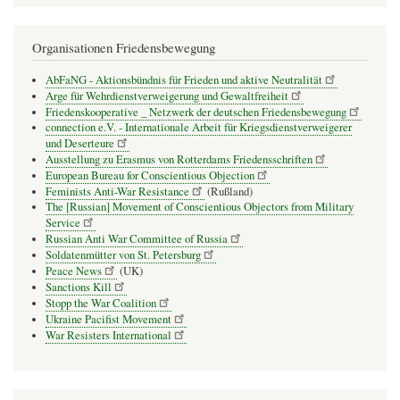
Organisationen Friedensbewegung
AbFaNG - Aktionsbündnis für Frieden und aktive Neutralität
Arge für Wehrdienstverweigerung und Gewaltfreiheit
Friedenskooperative _ Netzwerk der deutschen Friedensbewegung
connection e.V. - Inter­na­tio­nale Arbeit für Kriegs­dienst­ver­wei­gerer
und Deser­teure
Ausstellung zu Erasmus von Rotterdams Friedensschriften
European Bureau for Conscientious Objection
Feminists Anti-War Resistance
(Rußland)
The [Russian] Movement of Conscientious Objectors from Military
Service
Russian Anti War Committee of Russia
Soldatenmütter von St. Petersburg
Peace News
(UK)
Sanctions Kill
Stopp the War Coalition
Ukraine Pacifist Movement
War Resisters International