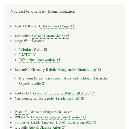
Nachrichtenquellen - Kommunikation
Dorf TV Reihe:
Unter weisser Flagge
Infosperber
Dossier Ukraine-Krieg
junge Welt Dossiers:
"Blutiger Profit"
"NATO"
"Welt ohne Atomwaffen"
LabourNet Germany
Rubrik "Krieg und Militarisierung"
Njet zum Krieg – das sagen in Russland nicht nur klassische
Oppositionelle
Lost in EU:
Liveblog "Europa im Wirtschaftskrieg"
Nachdenkseiten
Kategorie "Friedenspolitik"
Posle
("danach") English / Russisch
PROKLA:
Dossier "Krieg gegen die Ukraine"
Solidarwerkstatt:
Tagebuch EU-Militarisierung 2023
telepolis
Rubrik Ukraine-Krieg