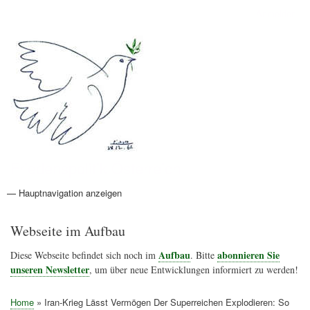
Direkt
Anmelden
Benutzermenü
zum
Inhalt
Friedenspolitik Österreich
— Hauptnavigation anzeigen
Hauptnavigation
Aktionen
Friedensbewegung
Friedensprojekte
Home
Konflikte
Links
Narichtenlinks
News
Politik
Termine
Texte
Kunst
Friedensexperten
Friedensforschung
Friedensinitiativen
Friedensnachrichten
Webseite im Aufbau
Aufbau
abonnieren Sie
Diese Webseite befindet sich noch im
. Bitte
unseren Newsletter
, um über neue Entwicklungen informiert zu werden!
Home
Iran-Krieg Lässt Vermögen Der Superreichen Explodieren: So