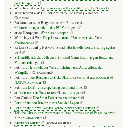
and Occupation
Word beyond war:
For a Worldwide Ban on Military Air Shows
Word beyond war: Call for Action to End Deadly Violence in
Cameroon
Parlamentarische Bürgerinitiative:
Raus aus den
Militarisierungsartikeln des EU-Vertrages!
attac-Kampagne:
Wettrüsten stoppen!
World beyond War:
Drop Prosecution of Peace Activist Yurii
Sheliazhenko
Refuser Solidarity Network:
Stand with Israelis demonstrating against
war!
Solidarität mit der Jüdischen Stimme! Gemeinsam gegen Hetze und
Verbotsdrohungen
Petition:
Heimkehr der Wehrpflichtigen und Abschaffung der
Wehrpflicht
(Russland)
Petition:
Free Bogdan Syrotiuk, Ukrainian socialist and opponent of
NATO's proxy war!
Petition:
Don’t let Europe bring back landmines
ai:
Menschen in Gaza retten, Genozid stoppen
Pax Christi:
Den Staat Palästina anerkennen!
Petition für den Rücktritt von Van der Leyen
Petition für ein weltweites Verbot bewaffneter Drohnen
Tell the Ukrainian Government to Drop Prosecution of Peace Activist
Yurii Sheliazhenko
Aufruf der Mütter
(Isreal-Palästina)