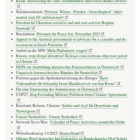
Keine Ausweisung des Anti-Atombomben-Aktivisten Dennis DuVall!
Solidarwerkstatt:
Petition "Klima - Frieden - Gerechtigkeit" Aktiv
neutral statt EU-militarisiert!
Freedom for Ukrainian socialist and anti-war activist Bogdan
Syrotiuk!
Briefaktion:
Prisoners for Peace list, November 2023
Appeal to the Austrian government to advocate for a ceasefire and de-
escalation in Israel-Palestine
Aufruf an die SPD:
Mehr Diplomatie wagen!
Russia, stop illegal detention! Release conscientious objectors jailed
in Ukraine
NEIN zur Ausbildung ukrainischer Panzersoldaten in Österreich!
Ungarisch-österreichisches Bündnis für Neutralität
Petition gegen die Spektakularisierung des Krieges
"Kein
Videoauftritt für Selenskij beim Musikfestival von San Remo"
Für eine Erneuerung des Journalismus in Österreich
COP27:
Stop Excluding Military Pollution from Climate Agreements
Russland, Belarus, Ukraine:
Schutz und Asyl für Deserteure und
Verweigerer
Unsere Neutralität - Unsere Sicherheit
Network No to War:
Calender of Peace Activities around the Globe
Weltsfriedenstag 1.9.2022:
Deutschland
Offener Brief deutscher Intellektueller an Bundeskanzler Olaf Scholz