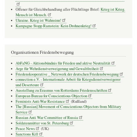
Offener für Gleichbehandlung aller Flüchtlinge Brief:
Krieg ist Krieg.
Mensch ist Mensch.
Ukraine. Krieg ist Wahnsinn!
Kampagne Stopp Ramstein: Kein Drohnenkrieg!
Organisationen Friedensbewegung
AbFaNG - Aktionsbündnis für Frieden und aktive Neutralität
Arge für Wehrdienstverweigerung und Gewaltfreiheit
Friedenskooperative _ Netzwerk der deutschen Friedensbewegung
connection e.V. - Inter­na­tio­nale Arbeit für Kriegs­dienst­ver­wei­gerer
und Deser­teure
Ausstellung zu Erasmus von Rotterdams Friedensschriften
European Bureau for Conscientious Objection
Feminists Anti-War Resistance
(Rußland)
The [Russian] Movement of Conscientious Objectors from Military
Service
Russian Anti War Committee of Russia
Soldatenmütter von St. Petersburg
Peace News
(UK)
Sanctions Kill