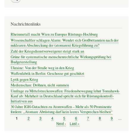
Nachrichtenlinks
Rheinmetall macht Wien zu Europas Rüstungs-Hochburg
Wissenschaftler schlagen Alarm: Wendet sich Großbritannien nach der
nuklearen Abschreckung der (atomaren) Kriegsführung zu?
Zahl der Kriegsdienstverweigerer steigt stark an
Grüne für systematische menschenrechtliche Wirkungsprüfung bei
Budgeterstellung
Ukraine: Von der Straße weg in den Krieg
Waffenfabrik in Berlin: Geschosse gut geschützt
Lyrik gegen Krieg
Medienschau: Dröhnen, nicht summen
Umfrage zu Mittelstreckenwaffen: Friedensbewegung lehnt Tomahawk-
Kauf ab: Mehrheit in Deutschland spricht sich für Rüstungskontroll-
Initiativen aus
30 Jahre IGH-Gutachten zu Atomwaffen – Mehr als 50 Prominente
fordern: „Atomare Abrüstung darf kein leeres Versprechen bleiben“
Seite
2
Seite
3
Seite
4
Seite
5
Seite
6
Seite
7
Seite
8
Seite
9
…
Seite
1
Seitennummerierung
Nächste
Next ›
Letzte
Last »
Seite
Seite