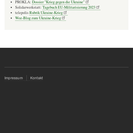
PROKLA:
Dossier "Krieg gegen die Ukraine"
Solidarwerkstatt:
Tagebuch EU-Militarisierung 2023
telepolis
Rubrik Ukraine-Krieg
Woz-Blog zum Ukraine-Krieg
Fußzeilenmenü
Impressum
Kontakt