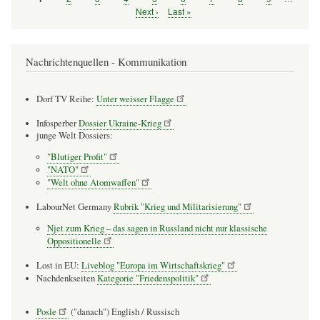
Seitennummerierung
Nächste
Next ›
Letzte
Last »
Seite
Seite
Nachrichtenquellen - Kommunikation
Dorf TV Reihe:
Unter weisser Flagge
Infosperber
Dossier Ukraine-Krieg
junge Welt Dossiers:
"Blutiger Profit"
"NATO"
"Welt ohne Atomwaffen"
LabourNet Germany
Rubrik "Krieg und Militarisierung"
Njet zum Krieg – das sagen in Russland nicht nur klassische
Oppositionelle
Lost in EU:
Liveblog "Europa im Wirtschaftskrieg"
Nachdenkseiten
Kategorie "Friedenspolitik"
Posle
("danach") English / Russisch