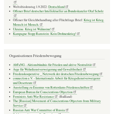
Weltsfriedenstag 1.9.2022:
Deutschland
Offener Brief deutscher Intellektueller an Bundeskanzler Olaf Scholz
Offener für Gleichbehandlung aller Flüchtlinge Brief:
Krieg ist Krieg.
Mensch ist Mensch.
Ukraine. Krieg ist Wahnsinn!
Kampagne Stopp Ramstein: Kein Drohnenkrieg!
Organisationen Friedensbewegung
AbFaNG - Aktionsbündnis für Frieden und aktive Neutralität
Arge für Wehrdienstverweigerung und Gewaltfreiheit
Friedenskooperative _ Netzwerk der deutschen Friedensbewegung
connection e.V. - Inter­na­tio­nale Arbeit für Kriegs­dienst­ver­wei­gerer
und Deser­teure
Ausstellung zu Erasmus von Rotterdams Friedensschriften
European Bureau for Conscientious Objection
Feminists Anti-War Resistance
(Rußland)
The [Russian] Movement of Conscientious Objectors from Military
Service
Russian Anti War Committee of Russia