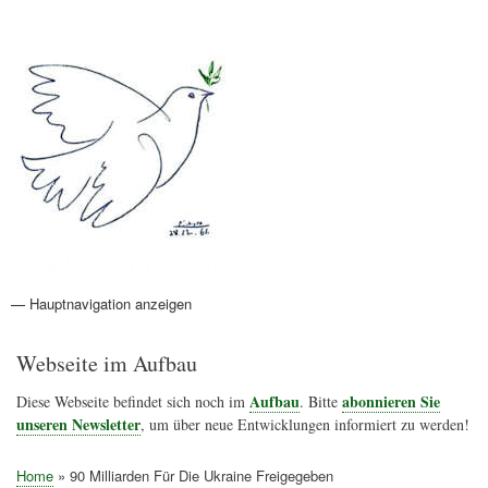
Direkt
Anmelden
Benutzermenü
zum
Inhalt
Friedenspolitik Österreich
— Hauptnavigation anzeigen
Hauptnavigation
Aktionen
Friedensbewegung
Friedensprojekte
Home
Konflikte
Links
Narichtenlinks
News
Politik
Termine
Texte
Kunst
Friedensexperten
Friedensforschung
Friedensinitiativen
Friedensnachrichten
Webseite im Aufbau
Aufbau
abonnieren Sie
Diese Webseite befindet sich noch im
. Bitte
unseren Newsletter
, um über neue Entwicklungen informiert zu werden!
Home
90 Milliarden Für Die Ukraine Freigegeben