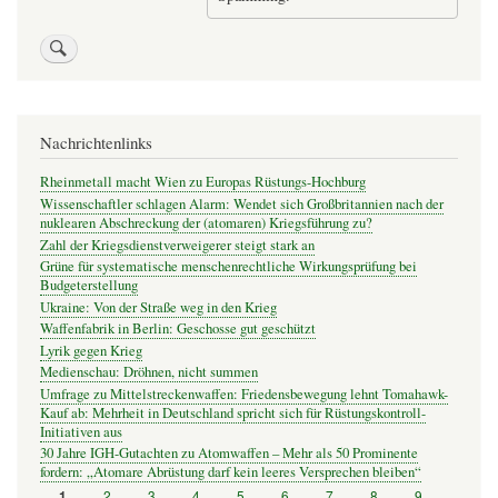
Nachrichtenlinks
Rheinmetall macht Wien zu Europas Rüstungs-Hochburg
Wissenschaftler schlagen Alarm: Wendet sich Großbritannien nach der
nuklearen Abschreckung der (atomaren) Kriegsführung zu?
Zahl der Kriegsdienstverweigerer steigt stark an
Grüne für systematische menschenrechtliche Wirkungsprüfung bei
Budgeterstellung
Ukraine: Von der Straße weg in den Krieg
Waffenfabrik in Berlin: Geschosse gut geschützt
Lyrik gegen Krieg
Medienschau: Dröhnen, nicht summen
Umfrage zu Mittelstreckenwaffen: Friedensbewegung lehnt Tomahawk-
Kauf ab: Mehrheit in Deutschland spricht sich für Rüstungskontroll-
Initiativen aus
30 Jahre IGH-Gutachten zu Atomwaffen – Mehr als 50 Prominente
fordern: „Atomare Abrüstung darf kein leeres Versprechen bleiben“
Seite
2
Seite
3
Seite
4
Seite
5
Seite
6
Seite
7
Seite
8
Seite
9
…
Seite
1