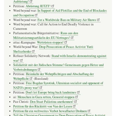
Aufrüstung!
Petition:
Abrüstung JETZT!
Word beyond war:
In Support of Aid Flotillas and the End of Blockades
and Occupation
Word beyond war:
For a Worldwide Ban on Military Air Shows
Word beyond war: Call for Action to End Deadly Violence in
Cameroon
Parlamentarische Bürgerinitiative:
Raus aus den
Militarisierungsartikeln des EU-Vertrages!
attac-Kampagne:
Wettrüsten stoppen!
World beyond War:
Drop Prosecution of Peace Activist Yurii
Sheliazhenko
Refuser Solidarity Network:
Stand with Israelis demonstrating against
war!
Solidarität mit der Jüdischen Stimme! Gemeinsam gegen Hetze und
Verbotsdrohungen
Petition:
Heimkehr der Wehrpflichtigen und Abschaffung der
Wehrpflicht
(Russland)
Petition:
Free Bogdan Syrotiuk, Ukrainian socialist and opponent of
NATO's proxy war!
Petition:
Don’t let Europe bring back landmines
ai:
Menschen in Gaza retten, Genozid stoppen
Pax Christi:
Den Staat Palästina anerkennen!
Petition für den Rücktritt von Van der Leyen
Petition für ein weltweites Verbot bewaffneter Drohnen
Tell the Ukrainian Government to Drop Prosecution of Peace Activist