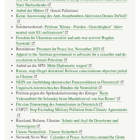
Yurii Sheliazhenko
Aufruf der Mütter
(Isreal-Palästina)
Keine Ausweisung des Anti-Atombomben-Aktivisten Dennis DuVall!
Solidarwerkstatt:
Petition "Klima - Frieden - Gerechtigkeit" Aktiv
neutral statt EU-militarisiert!
Freedom for Ukrainian socialist and anti-war activist Bogdan
Syrotiuk!
Briefaktion:
Prisoners for Peace list, November 2023
Appeal to the Austrian government to advocate for a ceasefire and de-
escalation in Israel-Palestine
Aufruf an die SPD:
Mehr Diplomatie wagen!
Russia, stop illegal detention! Release conscientious objectors jailed
in Ukraine
NEIN zur Ausbildung ukrainischer Panzersoldaten in Österreich!
Ungarisch-österreichisches Bündnis für Neutralität
Petition gegen die Spektakularisierung des Krieges
"Kein
Videoauftritt für Selenskij beim Musikfestival von San Remo"
Für eine Erneuerung des Journalismus in Österreich
COP27:
Stop Excluding Military Pollution from Climate Agreements
Russland, Belarus, Ukraine:
Schutz und Asyl für Deserteure und
Verweigerer
Unsere Neutralität - Unsere Sicherheit
Network No to War:
Calender of Peace Activities around the Globe