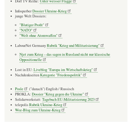
Dorf TV Reihe:
Unter weisser Flagge
Infosperber
Dossier Ukraine-Krieg
junge Welt Dossiers:
"Blutiger Profit"
"NATO"
"Welt ohne Atomwaffen"
LabourNet Germany
Rubrik "Krieg und Militarisierung"
Njet zum Krieg – das sagen in Russland nicht nur klassische
Oppositionelle
Lost in EU:
Liveblog "Europa im Wirtschaftskrieg"
Nachdenkseiten
Kategorie "Friedenspolitik"
Posle
("danach") English / Russisch
PROKLA:
Dossier "Krieg gegen die Ukraine"
Solidarwerkstatt:
Tagebuch EU-Militarisierung 2023
telepolis
Rubrik Ukraine-Krieg
Woz-Blog zum Ukraine-Krieg