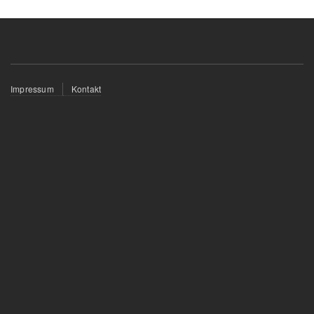
Fußzeilenmenü
Impressum
Kontakt