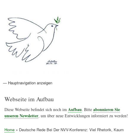
Direkt
Anmelden
Benutzermenü
zum
Inhalt
Friedenspolitik Österreich
— Hauptnavigation anzeigen
Hauptnavigation
Aktionen
Friedensbewegung
Friedensprojekte
Home
Konflikte
Links
Narichtenlinks
News
Politik
Termine
Texte
Kunst
Friedensexperten
Friedensforschung
Friedensinitiativen
Friedensnachrichten
Webseite im Aufbau
Aufbau
abonnieren Sie
Diese Webseite befindet sich noch im
. Bitte
unseren Newsletter
, um über neue Entwicklungen informiert zu werden!
Home
Deutsche Rede Bei Der NVV-Konferenz: Viel Rhetorik, Kaum