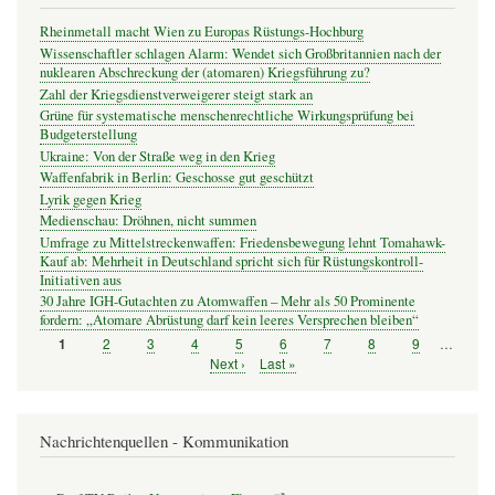
Rheinmetall macht Wien zu Europas Rüstungs-Hochburg
Wissenschaftler schlagen Alarm: Wendet sich Großbritannien nach der
nuklearen Abschreckung der (atomaren) Kriegsführung zu?
Zahl der Kriegsdienstverweigerer steigt stark an
Grüne für systematische menschenrechtliche Wirkungsprüfung bei
Budgeterstellung
Ukraine: Von der Straße weg in den Krieg
Waffenfabrik in Berlin: Geschosse gut geschützt
Lyrik gegen Krieg
Medienschau: Dröhnen, nicht summen
Umfrage zu Mittelstreckenwaffen: Friedensbewegung lehnt Tomahawk-
Kauf ab: Mehrheit in Deutschland spricht sich für Rüstungskontroll-
Initiativen aus
30 Jahre IGH-Gutachten zu Atomwaffen – Mehr als 50 Prominente
fordern: „Atomare Abrüstung darf kein leeres Versprechen bleiben“
Seite
2
Seite
3
Seite
4
Seite
5
Seite
6
Seite
7
Seite
8
Seite
9
…
Seite
1
Seitennummerierung
Nächste
Next ›
Letzte
Last »
Seite
Seite
Nachrichtenquellen - Kommunikation