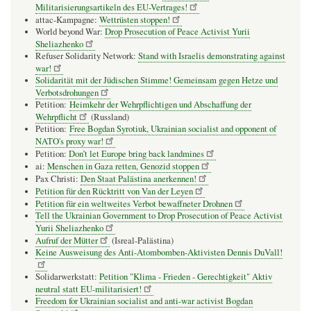
Militarisierungsartikeln des EU-Vertrages!
attac-Kampagne:
Wettrüsten stoppen!
World beyond War:
Drop Prosecution of Peace Activist Yurii
Sheliazhenko
Refuser Solidarity Network:
Stand with Israelis demonstrating against
war!
Solidarität mit der Jüdischen Stimme! Gemeinsam gegen Hetze und
Verbotsdrohungen
Petition:
Heimkehr der Wehrpflichtigen und Abschaffung der
Wehrpflicht
(Russland)
Petition:
Free Bogdan Syrotiuk, Ukrainian socialist and opponent of
NATO's proxy war!
Petition:
Don’t let Europe bring back landmines
ai:
Menschen in Gaza retten, Genozid stoppen
Pax Christi:
Den Staat Palästina anerkennen!
Petition für den Rücktritt von Van der Leyen
Petition für ein weltweites Verbot bewaffneter Drohnen
Tell the Ukrainian Government to Drop Prosecution of Peace Activist
Yurii Sheliazhenko
Aufruf der Mütter
(Isreal-Palästina)
Keine Ausweisung des Anti-Atombomben-Aktivisten Dennis DuVall!
Solidarwerkstatt:
Petition "Klima - Frieden - Gerechtigkeit" Aktiv
neutral statt EU-militarisiert!
Freedom for Ukrainian socialist and anti-war activist Bogdan