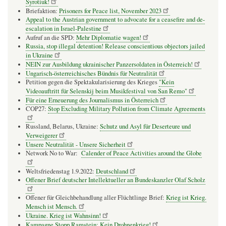
Syrotiuk!
Briefaktion:
Prisoners for Peace list, November 2023
Appeal to the Austrian government to advocate for a ceasefire and de-
escalation in Israel-Palestine
Aufruf an die SPD:
Mehr Diplomatie wagen!
Russia, stop illegal detention! Release conscientious objectors jailed
in Ukraine
NEIN zur Ausbildung ukrainischer Panzersoldaten in Österreich!
Ungarisch-österreichisches Bündnis für Neutralität
Petition gegen die Spektakularisierung des Krieges
"Kein
Videoauftritt für Selenskij beim Musikfestival von San Remo"
Für eine Erneuerung des Journalismus in Österreich
COP27:
Stop Excluding Military Pollution from Climate Agreements
Russland, Belarus, Ukraine:
Schutz und Asyl für Deserteure und
Verweigerer
Unsere Neutralität - Unsere Sicherheit
Network No to War:
Calender of Peace Activities around the Globe
Weltsfriedenstag 1.9.2022:
Deutschland
Offener Brief deutscher Intellektueller an Bundeskanzler Olaf Scholz
Offener für Gleichbehandlung aller Flüchtlinge Brief:
Krieg ist Krieg.
Mensch ist Mensch.
Ukraine. Krieg ist Wahnsinn!
Kampagne Stopp Ramstein: Kein Drohnenkrieg!