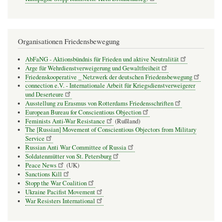
Organisationen Friedensbewegung
AbFaNG - Aktionsbündnis für Frieden und aktive Neutralität
Arge für Wehrdienstverweigerung und Gewaltfreiheit
Friedenskooperative _ Netzwerk der deutschen Friedensbewegung
connection e.V. - Inter­na­tio­nale Arbeit für Kriegs­dienst­ver­wei­gerer
und Deser­teure
Ausstellung zu Erasmus von Rotterdams Friedensschriften
European Bureau for Conscientious Objection
Feminists Anti-War Resistance
(Rußland)
The [Russian] Movement of Conscientious Objectors from Military
Service
Russian Anti War Committee of Russia
Soldatenmütter von St. Petersburg
Peace News
(UK)
Sanctions Kill
Stopp the War Coalition
Ukraine Pacifist Movement
War Resisters International