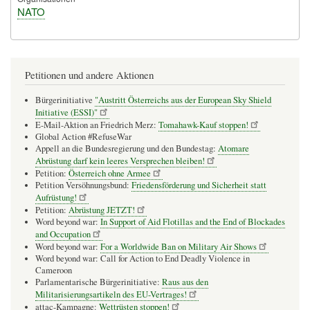
NATO
Petitionen und andere Aktionen
Bürgerinitiative
"Austritt Österreichs aus der European Sky Shield
Initiative (ESSI)"
E-Mail-Aktion an Friedrich Merz:
Tomahawk-Kauf stoppen!
Global Action #RefuseWar
Appell an die Bundesregierung und den Bundestag:
Atomare
Abrüstung darf kein leeres Versprechen bleiben!
Petition:
Österreich ohne Armee
Petition Versöhnungsbund:
Friedensförderung und Sicherheit statt
Aufrüstung!
Petition:
Abrüstung JETZT!
Word beyond war:
In Support of Aid Flotillas and the End of Blockades
and Occupation
Word beyond war:
For a Worldwide Ban on Military Air Shows
Word beyond war: Call for Action to End Deadly Violence in
Cameroon
Parlamentarische Bürgerinitiative:
Raus aus den
Militarisierungsartikeln des EU-Vertrages!
attac-Kampagne:
Wettrüsten stoppen!