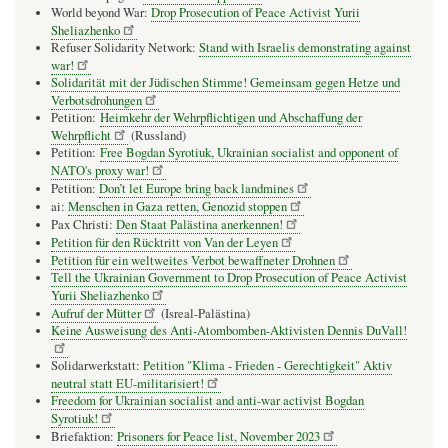
World beyond War:
Drop Prosecution of Peace Activist Yurii
Sheliazhenko
Refuser Solidarity Network:
Stand with Israelis demonstrating against
war!
Solidarität mit der Jüdischen Stimme! Gemeinsam gegen Hetze und
Verbotsdrohungen
Petition:
Heimkehr der Wehrpflichtigen und Abschaffung der
Wehrpflicht
(Russland)
Petition:
Free Bogdan Syrotiuk, Ukrainian socialist and opponent of
NATO's proxy war!
Petition:
Don’t let Europe bring back landmines
ai:
Menschen in Gaza retten, Genozid stoppen
Pax Christi:
Den Staat Palästina anerkennen!
Petition für den Rücktritt von Van der Leyen
Petition für ein weltweites Verbot bewaffneter Drohnen
Tell the Ukrainian Government to Drop Prosecution of Peace Activist
Yurii Sheliazhenko
Aufruf der Mütter
(Isreal-Palästina)
Keine Ausweisung des Anti-Atombomben-Aktivisten Dennis DuVall!
Solidarwerkstatt:
Petition "Klima - Frieden - Gerechtigkeit" Aktiv
neutral statt EU-militarisiert!
Freedom for Ukrainian socialist and anti-war activist Bogdan
Syrotiuk!
Briefaktion:
Prisoners for Peace list, November 2023