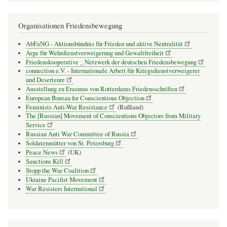
Organisationen Friedensbewegung
AbFaNG - Aktionsbündnis für Frieden und aktive Neutralität
Arge für Wehrdienstverweigerung und Gewaltfreiheit
Friedenskooperative _ Netzwerk der deutschen Friedensbewegung
connection e.V. - Inter­na­tio­nale Arbeit für Kriegs­dienst­ver­wei­gerer
und Deser­teure
Ausstellung zu Erasmus von Rotterdams Friedensschriften
European Bureau for Conscientious Objection
Feminists Anti-War Resistance
(Rußland)
The [Russian] Movement of Conscientious Objectors from Military
Service
Russian Anti War Committee of Russia
Soldatenmütter von St. Petersburg
Peace News
(UK)
Sanctions Kill
Stopp the War Coalition
Ukraine Pacifist Movement
War Resisters International