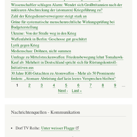
Wissenschaftler schlagen Alarm: Wendet sich Großbritannien nach der
nuklearen Abschreckung der (atomaren) Kriegsführung zu?
Zahl der Kriegsdienstverweigerer steigt stark an
Grüne für systematische menschenrechtliche Wirkungsprüfung bei
Budgeterstellung
Ukraine: Von der Straße weg in den Krieg
Waffenfabrik in Berlin: Geschosse gut geschützt
Lyrik gegen Krieg
Medienschau: Dröhnen, nicht summen
Umfrage zu Mittelstreckenwaffen: Friedensbewegung lehnt Tomahawk-
Kauf ab: Mehrheit in Deutschland spricht sich für Rüstungskontroll-
Initiativen aus
30 Jahre IGH-Gutachten zu Atomwaffen – Mehr als 50 Prominente
fordern: „Atomare Abrüstung darf kein leeres Versprechen bleiben“
Seite
2
Seite
3
Seite
4
Seite
5
Seite
6
Seite
7
Seite
8
Seite
9
…
Seite
1
Seitennummerierung
Nächste
Next ›
Letzte
Last »
Seite
Seite
Nachrichtenquellen - Kommunikation
Dorf TV Reihe:
Unter weisser Flagge