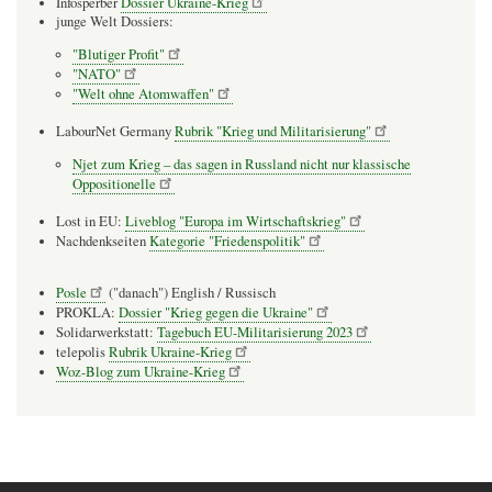
Infosperber
Dossier Ukraine-Krieg
junge Welt Dossiers:
"Blutiger Profit"
"NATO"
"Welt ohne Atomwaffen"
LabourNet Germany
Rubrik "Krieg und Militarisierung"
Njet zum Krieg – das sagen in Russland nicht nur klassische
Oppositionelle
Lost in EU:
Liveblog "Europa im Wirtschaftskrieg"
Nachdenkseiten
Kategorie "Friedenspolitik"
Posle
("danach") English / Russisch
PROKLA:
Dossier "Krieg gegen die Ukraine"
Solidarwerkstatt:
Tagebuch EU-Militarisierung 2023
telepolis
Rubrik Ukraine-Krieg
Woz-Blog zum Ukraine-Krieg