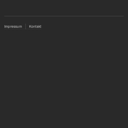
Fußzeilenmenü
Impressum
Kontakt