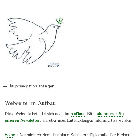
Direkt
Anmelden
Benutzermenü
zum
Inhalt
Friedenspolitik Österreich
— Hauptnavigation anzeigen
Hauptnavigation
Aktionen
Friedensbewegung
Friedensprojekte
Home
Konflikte
Links
Narichtenlinks
News
Politik
Termine
Texte
Kunst
Friedensexperten
Friedensforschung
Friedensinitiativen
Friedensnachrichten
Webseite im Aufbau
Aufbau
abonnieren Sie
Diese Webseite befindet sich noch im
. Bitte
unseren Newsletter
, um über neue Entwicklungen informiert zu werden!
Home
Nachrichten Nach Russland Schicken: Diplomatie Der Kleinen