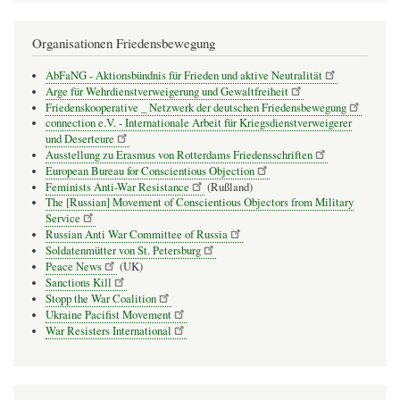
Organisationen Friedensbewegung
AbFaNG - Aktionsbündnis für Frieden und aktive Neutralität
Arge für Wehrdienstverweigerung und Gewaltfreiheit
Friedenskooperative _ Netzwerk der deutschen Friedensbewegung
connection e.V. - Inter­na­tio­nale Arbeit für Kriegs­dienst­ver­wei­gerer
und Deser­teure
Ausstellung zu Erasmus von Rotterdams Friedensschriften
European Bureau for Conscientious Objection
Feminists Anti-War Resistance
(Rußland)
The [Russian] Movement of Conscientious Objectors from Military
Service
Russian Anti War Committee of Russia
Soldatenmütter von St. Petersburg
Peace News
(UK)
Sanctions Kill
Stopp the War Coalition
Ukraine Pacifist Movement
War Resisters International