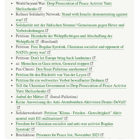
World beyond War:
Drop Prosecution of Peace Activist Yurii
Sheliazhenko
Refuser Solidarity Network:
Stand with Israelis demonstrating against
war!
Solidarität mit der Jüdischen Stimme! Gemeinsam gegen Hetze und
Verbotsdrohungen
Petition:
Heimkehr der Wehrpflichtigen und Abschaffung der
Wehrpflicht
(Russland)
Petition:
Free Bogdan Syrotiuk, Ukrainian socialist and opponent of
NATO's proxy war!
Petition:
Don’t let Europe bring back landmines
ai:
Menschen in Gaza retten, Genozid stoppen
Pax Christi:
Den Staat Palästina anerkennen!
Petition für den Rücktritt von Van der Leyen
Petition für ein weltweites Verbot bewaffneter Drohnen
Tell the Ukrainian Government to Drop Prosecution of Peace Activist
Yurii Sheliazhenko
Aufruf der Mütter
(Isreal-Palästina)
Keine Ausweisung des Anti-Atombomben-Aktivisten Dennis DuVall!
Solidarwerkstatt:
Petition "Klima - Frieden - Gerechtigkeit" Aktiv
neutral statt EU-militarisiert!
Freedom for Ukrainian socialist and anti-war activist Bogdan
Syrotiuk!
Briefaktion:
Prisoners for Peace list, November 2023