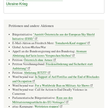
Ukraine-Krieg
Petitionen und andere Aktionen
Bürgerinitiative
"Austritt Österreichs aus der European Sky Shield
Initiative (ESSI)"
E-Mail-Aktion an Friedrich Merz:
Tomahawk-Kauf stoppen!
Global Action #RefuseWar
Appell an die Bundesregierung und den Bundestag:
Atomare
Abrüstung darf kein leeres Versprechen bleiben!
Petition:
Österreich ohne Armee
Petition Versöhnungsbund:
Friedensförderung und Sicherheit statt
Aufrüstung!
Petition:
Abrüstung JETZT!
Word beyond war:
In Support of Aid Flotillas and the End of Blockades
and Occupation
Word beyond war:
For a Worldwide Ban on Military Air Shows
Word beyond war: Call for Action to End Deadly Violence in
Cameroon
Parlamentarische Bürgerinitiative:
Raus aus den
Militarisierungsartikeln des EU-Vertrages!
attac-Kampagne:
Wettrüsten stoppen!