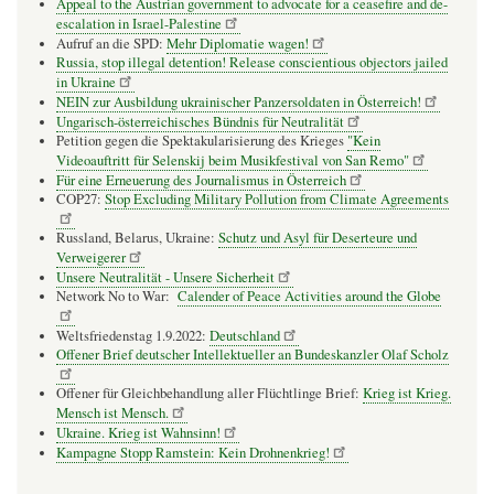
Appeal to the Austrian government to advocate for a ceasefire and de-
escalation in Israel-Palestine
Aufruf an die SPD:
Mehr Diplomatie wagen!
Russia, stop illegal detention! Release conscientious objectors jailed
in Ukraine
NEIN zur Ausbildung ukrainischer Panzersoldaten in Österreich!
Ungarisch-österreichisches Bündnis für Neutralität
Petition gegen die Spektakularisierung des Krieges
"Kein
Videoauftritt für Selenskij beim Musikfestival von San Remo"
Für eine Erneuerung des Journalismus in Österreich
COP27:
Stop Excluding Military Pollution from Climate Agreements
Russland, Belarus, Ukraine:
Schutz und Asyl für Deserteure und
Verweigerer
Unsere Neutralität - Unsere Sicherheit
Network No to War:
Calender of Peace Activities around the Globe
Weltsfriedenstag 1.9.2022:
Deutschland
Offener Brief deutscher Intellektueller an Bundeskanzler Olaf Scholz
Offener für Gleichbehandlung aller Flüchtlinge Brief:
Krieg ist Krieg.
Mensch ist Mensch.
Ukraine. Krieg ist Wahnsinn!
Kampagne Stopp Ramstein: Kein Drohnenkrieg!