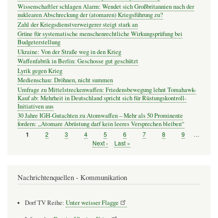
Wissenschaftler schlagen Alarm: Wendet sich Großbritannien nach der
nuklearen Abschreckung der (atomaren) Kriegsführung zu?
Zahl der Kriegsdienstverweigerer steigt stark an
Grüne für systematische menschenrechtliche Wirkungsprüfung bei
Budgeterstellung
Ukraine: Von der Straße weg in den Krieg
Waffenfabrik in Berlin: Geschosse gut geschützt
Lyrik gegen Krieg
Medienschau: Dröhnen, nicht summen
Umfrage zu Mittelstreckenwaffen: Friedensbewegung lehnt Tomahawk-
Kauf ab: Mehrheit in Deutschland spricht sich für Rüstungskontroll-
Initiativen aus
30 Jahre IGH-Gutachten zu Atomwaffen – Mehr als 50 Prominente
fordern: „Atomare Abrüstung darf kein leeres Versprechen bleiben“
Seite
2
Seite
3
Seite
4
Seite
5
Seite
6
Seite
7
Seite
8
Seite
9
…
Seite
1
Seitennummerierung
Nächste
Next ›
Letzte
Last »
Seite
Seite
Nachrichtenquellen - Kommunikation
Dorf TV Reihe:
Unter weisser Flagge