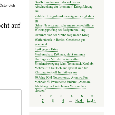
Großbritannien nach der nuklearen
sterreich
Abschreckung der (atomaren) Kriegsführung
zu?
Zahl der Kriegsdienstverweigerer steigt stark
an
cht auf
Grüne für systematische menschenrechtliche
Wirkungsprüfung bei Budgeterstellung
Ukraine: Von der Straße weg in den Krieg
Waffenfabrik in Berlin: Geschosse gut
geschützt
Lyrik gegen Krieg
Medienschau: Dröhnen, nicht summen
Umfrage zu Mittelstreckenwaffen:
Friedensbewegung lehnt Tomahawk-Kauf ab:
Mehrheit in Deutschland spricht sich für
Rüstungskontroll-Initiativen aus
30 Jahre IGH-Gutachten zu Atomwaffen –
Mehr als 50 Prominente fordern: „Atomare
Abrüstung darf kein leeres Versprechen
bleiben“
Seite
2
Seite
3
Seite
4
Seite
5
Seite
6
Seite
1
Seitennummerierung
Seite
7
Seite
8
Seite
9
…
Nächste
Next ›
Letzte
Last »
Seite
Seite