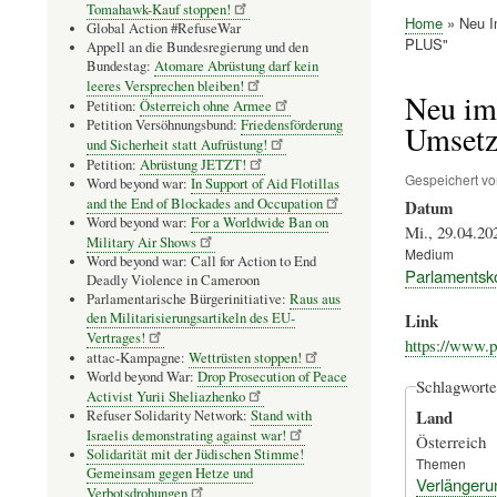
Tomahawk-Kauf stoppen!
Home
Neu I
Global Action #RefuseWar
Pfadnavig
PLUS"
Appell an die Bundesregierung und den
Bundestag:
Atomare Abrüstung darf kein
leeres Versprechen bleiben!
Neu im
Petition:
Österreich ohne Armee
Petition Versöhnungsbund:
Friedensförderung
Umsetz
und Sicherheit statt Aufrüstung!
Petition:
Abrüstung JETZT!
Gespeichert v
Word beyond war:
In Support of Aid Flotillas
and the End of Blockades and Occupation
Datum
Word beyond war:
For a Worldwide Ban on
Mi., 29.04.20
Military Air Shows
Medium
Word beyond war: Call for Action to End
Parlamentsk
Deadly Violence in Cameroon
Parlamentarische Bürgerinitiative:
Raus aus
den Militarisierungsartikeln des EU-
Link
Vertrages!
https://www.p
attac-Kampagne:
Wettrüsten stoppen!
World beyond War:
Drop Prosecution of Peace
Schlagworte
Activist Yurii Sheliazhenko
Land
Refuser Solidarity Network:
Stand with
Israelis demonstrating against war!
Österreich
Solidarität mit der Jüdischen Stimme!
Themen
Gemeinsam gegen Hetze und
Verlängerun
Verbotsdrohungen