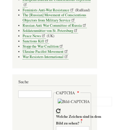
Feminists Anti-War Resistance
(Rußland)
The [Russian] Movement of Conscientious
Objectors from Military Service
Russian Anti War Committee of Russia
Soldatenmütter von St. Petersburg
Peace News
(UK)
Sanctions Kill
Stopp the War Coalition
Ukraine Pacifist Movement
War Resisters International
Suche
Suche
CAPTCHA
Welche Zeichen sind in dem
Bild zu sehen?