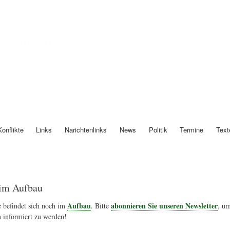
Direkt
zum
Inhalt
Österreich
Konflikte
Links
Narichtenlinks
News
Politik
Termine
Text
im Aufbau
Aufbau
abonnieren Sie unseren Newsletter
 befindet sich noch im
. Bitte
, um
 informiert zu werden!