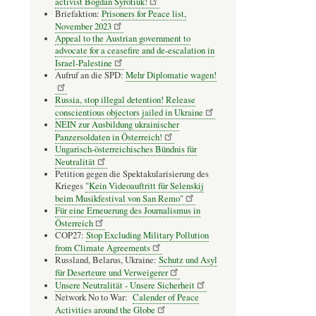
activist Bogdan Syrotiuk!
Briefaktion:
Prisoners for Peace list,
November 2023
Appeal to the Austrian government to
advocate for a ceasefire and de-escalation in
Israel-Palestine
Aufruf an die SPD:
Mehr Diplomatie wagen!
Russia, stop illegal detention! Release
conscientious objectors jailed in Ukraine
NEIN zur Ausbildung ukrainischer
Panzersoldaten in Österreich!
Ungarisch-österreichisches Bündnis für
Neutralität
Petition gegen die Spektakularisierung des
Krieges
"Kein Videoauftritt für Selenskij
beim Musikfestival von San Remo"
Für eine Erneuerung des Journalismus in
Österreich
COP27:
Stop Excluding Military Pollution
from Climate Agreements
Russland, Belarus, Ukraine:
Schutz und Asyl
für Deserteure und Verweigerer
Unsere Neutralität - Unsere Sicherheit
Network No to War:
Calender of Peace
Activities around the Globe