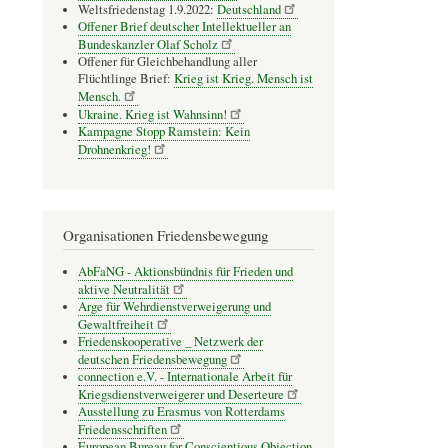
Weltsfriedenstag 1.9.2022:
Deutschland
Offener Brief deutscher Intellektueller an
Bundeskanzler Olaf Scholz
Offener für Gleichbehandlung aller
Flüchtlinge Brief:
Krieg ist Krieg. Mensch ist
Mensch.
Ukraine. Krieg ist Wahnsinn!
Kampagne Stopp Ramstein: Kein
Drohnenkrieg!
Organisationen Friedensbewegung
AbFaNG - Aktionsbündnis für Frieden und
aktive Neutralität
Arge für Wehrdienstverweigerung und
Gewaltfreiheit
Friedenskooperative _ Netzwerk der
deutschen Friedensbewegung
connection e.V. - Inter­na­tio­nale Arbeit für
Kriegs­dienst­ver­wei­gerer und Deser­teure
Ausstellung zu Erasmus von Rotterdams
Friedensschriften
European Bureau for Conscientious Objection