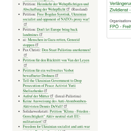
Verlängerun
Petition:
Heimkehr der Wehrpflichtigen und
Zivildienst 
Abschaffung der Wehrpflicht
(Russland)
Petition:
Free Bogdan Syrotiuk, Ukrainian
socialist and opponent of NATO's proxy war!
Organisation
FPÖ - Freih
Petition:
Don’t let Europe bring back
landmines
ai:
Menschen in Gaza retten, Genozid
stoppen
Pax Christi:
Den Staat Palästina anerkennen!
Petition für den Rücktritt von Van der Leyen
Petition für ein weltweites Verbot
bewaffneter Drohnen
Tell the Ukrainian Government to Drop
Prosecution of Peace Activist Yurii
Sheliazhenko
Aufruf der Mütter
(Isreal-Palästina)
Keine Ausweisung des Anti-Atombomben-
Aktivisten Dennis DuVall!
Solidarwerkstatt:
Petition "Klima - Frieden -
Gerechtigkeit" Aktiv neutral statt EU-
militarisiert!
Freedom for Ukrainian socialist and anti-war