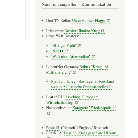
Nachrichtenquellen - Kommunikation
Dorf TV Reihe:
Unter weisser Flagge
Infosperber
Dossier Ukraine-Krieg
junge Welt Dossiers:
"Blutiger Profit"
"NATO"
"Welt ohne Atomwaffen"
LabourNet Germany
Rubrik "Krieg und
Militarisierung"
Njet zum Krieg – das sagen in Russland
nicht nur klassische Oppositionelle
Lost in EU:
Liveblog "Europa im
Wirtschaftskrieg"
Nachdenkseiten
Kategorie "Friedenspolitik"
Posle
("danach") English / Russisch
PROKLA:
Dossier "Krieg gegen die Ukraine"