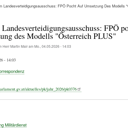
m Landesverteidigungsausschuss: FPÖ Pocht Auf Umsetzung Des Modells "Ö
ation
 Landesverteidigungsausschuss: FPÖ po
ung des Modells "Österreich PLUS"
on
Herr Martin Mair
am
Mo., 04.05.2026 - 14:03
26 - 14:03
orrespondenz
arlament.gv.at/aktuelles/pk/jahr_2026/pk0376
g Militärdienst