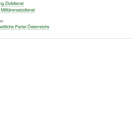
g Zivildienst
- Militärersatzdienst
en
eitliche Partei Österreichs