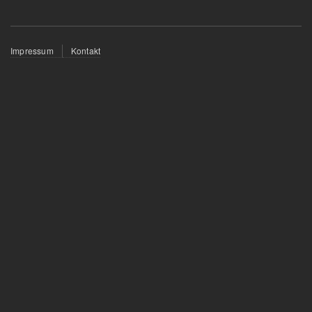
Fußzeilenmenü
Impressum
Kontakt