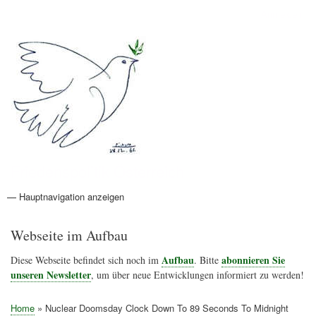
Direkt
Anmelden
Benutzermenü
zum
Inhalt
Friedenspolitik Österreich
— Hauptnavigation anzeigen
Hauptnavigation
Aktionen
Friedensbewegung
Friedensprojekte
Home
Konflikte
Links
Narichtenlinks
News
Politik
Termine
Texte
Kunst
Friedensexperten
Friedensforschung
Friedensinitiativen
Friedensnachrichten
Webseite im Aufbau
Aufbau
abonnieren Sie
Diese Webseite befindet sich noch im
. Bitte
unseren Newsletter
, um über neue Entwicklungen informiert zu werden!
Home
Nuclear Doomsday Clock Down To 89 Seconds To Midnight