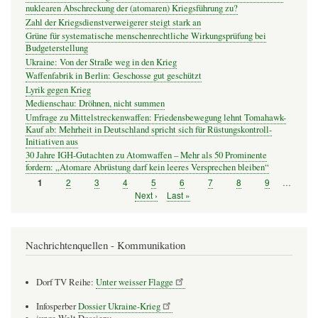
nuklearen Abschreckung der (atomaren) Kriegsführung zu?
Zahl der Kriegsdienstverweigerer steigt stark an
Grüne für systematische menschenrechtliche Wirkungsprüfung bei
Budgeterstellung
Ukraine: Von der Straße weg in den Krieg
Waffenfabrik in Berlin: Geschosse gut geschützt
Lyrik gegen Krieg
Medienschau: Dröhnen, nicht summen
Umfrage zu Mittelstreckenwaffen: Friedensbewegung lehnt Tomahawk-
Kauf ab: Mehrheit in Deutschland spricht sich für Rüstungskontroll-
Initiativen aus
30 Jahre IGH-Gutachten zu Atomwaffen – Mehr als 50 Prominente
fordern: „Atomare Abrüstung darf kein leeres Versprechen bleiben“
Seite
2
Seite
3
Seite
4
Seite
5
Seite
6
Seite
7
Seite
8
Seite
9
…
Seite
1
Seitennummerierung
Nächste
Next ›
Letzte
Last »
Seite
Seite
Nachrichtenquellen - Kommunikation
Dorf TV Reihe:
Unter weisser Flagge
Infosperber
Dossier Ukraine-Krieg