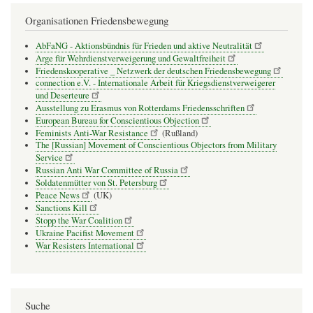
Organisationen Friedensbewegung
AbFaNG - Aktionsbündnis für Frieden und aktive Neutralität
Arge für Wehrdienstverweigerung und Gewaltfreiheit
Friedenskooperative _ Netzwerk der deutschen Friedensbewegung
connection e.V. - Inter­na­tio­nale Arbeit für Kriegs­dienst­ver­wei­gerer
und Deser­teure
Ausstellung zu Erasmus von Rotterdams Friedensschriften
European Bureau for Conscientious Objection
Feminists Anti-War Resistance
(Rußland)
The [Russian] Movement of Conscientious Objectors from Military
Service
Russian Anti War Committee of Russia
Soldatenmütter von St. Petersburg
Peace News
(UK)
Sanctions Kill
Stopp the War Coalition
Ukraine Pacifist Movement
War Resisters International
Suche