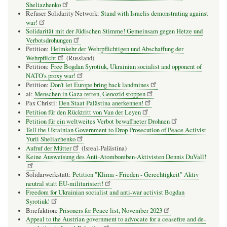
Sheliazhenko
Refuser Solidarity Network:
Stand with Israelis demonstrating against
war!
Solidarität mit der Jüdischen Stimme! Gemeinsam gegen Hetze und
Verbotsdrohungen
Petition:
Heimkehr der Wehrpflichtigen und Abschaffung der
Wehrpflicht
(Russland)
Petition:
Free Bogdan Syrotiuk, Ukrainian socialist and opponent of
NATO's proxy war!
Petition:
Don’t let Europe bring back landmines
ai:
Menschen in Gaza retten, Genozid stoppen
Pax Christi:
Den Staat Palästina anerkennen!
Petition für den Rücktritt von Van der Leyen
Petition für ein weltweites Verbot bewaffneter Drohnen
Tell the Ukrainian Government to Drop Prosecution of Peace Activist
Yurii Sheliazhenko
Aufruf der Mütter
(Isreal-Palästina)
Keine Ausweisung des Anti-Atombomben-Aktivisten Dennis DuVall!
Solidarwerkstatt:
Petition "Klima - Frieden - Gerechtigkeit" Aktiv
neutral statt EU-militarisiert!
Freedom for Ukrainian socialist and anti-war activist Bogdan
Syrotiuk!
Briefaktion:
Prisoners for Peace list, November 2023
Appeal to the Austrian government to advocate for a ceasefire and de-