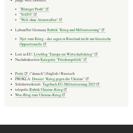
junge Welt Dossiers:
"Blutiger Profit"
"NATO"
"Welt ohne Atomwaffen"
LabourNet Germany
Rubrik "Krieg und Militarisierung"
Njet zum Krieg – das sagen in Russland nicht nur klassische
Oppositionelle
Lost in EU:
Liveblog "Europa im Wirtschaftskrieg"
Nachdenkseiten
Kategorie "Friedenspolitik"
Posle
("danach") English / Russisch
PROKLA:
Dossier "Krieg gegen die Ukraine"
Solidarwerkstatt:
Tagebuch EU-Militarisierung 2023
telepolis
Rubrik Ukraine-Krieg
Woz-Blog zum Ukraine-Krieg