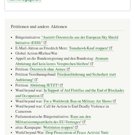
Petitionen und andere Aktionen
Bürgerinitiative
"Austritt Österreichs aus der European Sky Shield
Initiative (ESSI)"
E-Mail-Aktion an Friedrich Merz:
Tomahawk-Kauf stoppen!
Global Action #RefuseWar
Appell an die Bundesregierung und den Bundestag:
Atomare
Abrüstung darf kein leeres Versprechen bleiben!
Petition:
Österreich ohne Armee
Petition Versöhnungsbund:
Friedensförderung und Sicherheit statt
Aufrüstung!
Petition:
Abrüstung JETZT!
Word beyond war:
In Support of Aid Flotillas and the End of Blockades
and Occupation
Word beyond war:
For a Worldwide Ban on Military Air Shows
Word beyond war: Call for Action to End Deadly Violence in
Cameroon
Parlamentarische Bürgerinitiative:
Raus aus den
Militarisierungsartikeln des EU-Vertrages!
attac-Kampagne:
Wettrüsten stoppen!
World beyond War:
Drop Prosecution of Peace Activist Yurii