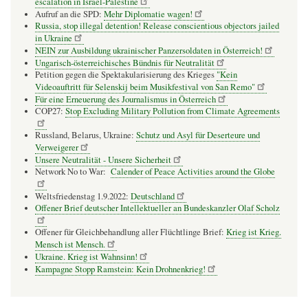
escalation in Israel-Palestine
Aufruf an die SPD:
Mehr Diplomatie wagen!
Russia, stop illegal detention! Release conscientious objectors jailed
in Ukraine
NEIN zur Ausbildung ukrainischer Panzersoldaten in Österreich!
Ungarisch-österreichisches Bündnis für Neutralität
Petition gegen die Spektakularisierung des Krieges
"Kein
Videoauftritt für Selenskij beim Musikfestival von San Remo"
Für eine Erneuerung des Journalismus in Österreich
COP27:
Stop Excluding Military Pollution from Climate Agreements
Russland, Belarus, Ukraine:
Schutz und Asyl für Deserteure und
Verweigerer
Unsere Neutralität - Unsere Sicherheit
Network No to War:
Calender of Peace Activities around the Globe
Weltsfriedenstag 1.9.2022:
Deutschland
Offener Brief deutscher Intellektueller an Bundeskanzler Olaf Scholz
Offener für Gleichbehandlung aller Flüchtlinge Brief:
Krieg ist Krieg.
Mensch ist Mensch.
Ukraine. Krieg ist Wahnsinn!
Kampagne Stopp Ramstein: Kein Drohnenkrieg!