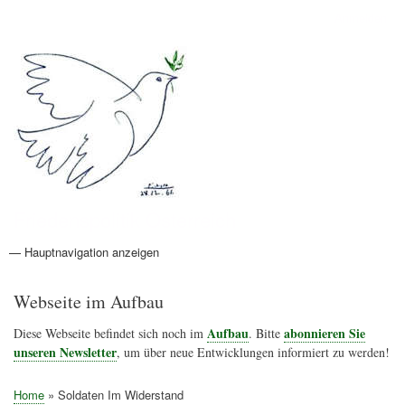
Direkt
Anmelden
Benutzermenü
zum
Inhalt
Friedenspolitik Österreich
— Hauptnavigation anzeigen
Hauptnavigation
Aktionen
Friedensbewegung
Friedensprojekte
Home
Konflikte
Links
Narichtenlinks
News
Politik
Termine
Texte
Kunst
Friedensexperten
Friedensforschung
Friedensinitiativen
Friedensnachrichten
Webseite im Aufbau
Aufbau
abonnieren Sie
Diese Webseite befindet sich noch im
. Bitte
unseren Newsletter
, um über neue Entwicklungen informiert zu werden!
Home
Soldaten Im Widerstand