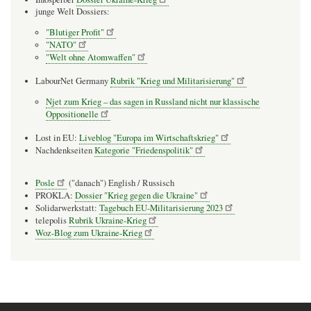
junge Welt Dossiers:
"Blutiger Profit"
"NATO"
"Welt ohne Atomwaffen"
LabourNet Germany
Rubrik "Krieg und Militarisierung"
Njet zum Krieg – das sagen in Russland nicht nur klassische
Oppositionelle
Lost in EU:
Liveblog "Europa im Wirtschaftskrieg"
Nachdenkseiten
Kategorie "Friedenspolitik"
Posle
("danach") English / Russisch
PROKLA:
Dossier "Krieg gegen die Ukraine"
Solidarwerkstatt:
Tagebuch EU-Militarisierung 2023
telepolis
Rubrik Ukraine-Krieg
Woz-Blog zum Ukraine-Krieg