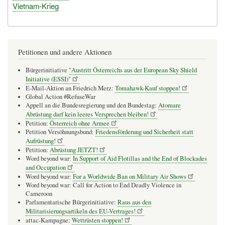
Vietnam-Krieg
Petitionen und andere Aktionen
Bürgerinitiative
"Austritt Österreichs aus der European Sky Shield
Initiative (ESSI)"
E-Mail-Aktion an Friedrich Merz:
Tomahawk-Kauf stoppen!
Global Action #RefuseWar
Appell an die Bundesregierung und den Bundestag:
Atomare
Abrüstung darf kein leeres Versprechen bleiben!
Petition:
Österreich ohne Armee
Petition Versöhnungsbund:
Friedensförderung und Sicherheit statt
Aufrüstung!
Petition:
Abrüstung JETZT!
Word beyond war:
In Support of Aid Flotillas and the End of Blockades
and Occupation
Word beyond war:
For a Worldwide Ban on Military Air Shows
Word beyond war: Call for Action to End Deadly Violence in
Cameroon
Parlamentarische Bürgerinitiative:
Raus aus den
Militarisierungsartikeln des EU-Vertrages!
attac-Kampagne:
Wettrüsten stoppen!