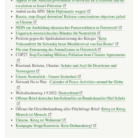
Appeal to the Austrian government to advocate for a ceasefire and de-
escalation in Israel-Palestine
Aufruf an die SPD:
Mehr Diplomatie wagen!
Russia, stop illegal detention! Release conscientious objectors jailed
in Ukraine
NEIN zur Ausbildung ukrainischer Panzersoldaten in Österreich!
Ungarisch-österreichisches Bündnis für Neutralität
Petition gegen die Spektakularisierung des Krieges
"Kein
Videoauftritt für Selenskij beim Musikfestival von San Remo"
Für eine Erneuerung des Journalismus in Österreich
COP27:
Stop Excluding Military Pollution from Climate Agreements
Russland, Belarus, Ukraine:
Schutz und Asyl für Deserteure und
Verweigerer
Unsere Neutralität - Unsere Sicherheit
Network No to War:
Calender of Peace Activities around the Globe
Weltsfriedenstag 1.9.2022:
Deutschland
Offener Brief deutscher Intellektueller an Bundeskanzler Olaf Scholz
Offener für Gleichbehandlung aller Flüchtlinge Brief:
Krieg ist Krieg.
Mensch ist Mensch.
Ukraine. Krieg ist Wahnsinn!
Kampagne Stopp Ramstein: Kein Drohnenkrieg!