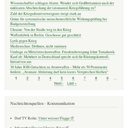
Wissenschaftler schlagen Alarm: Wendet sich Großbritannien nach der
nuklearen Abschreckung der (atomaren) Kriegsführung zu?
Zahl der Kriegsdienstverweigerer steigt stark an
Grüne für systematische menschenrechtliche Wirkungsprüfung bei
Budgeterstellung
Ukraine: Von der Straße weg in den Krieg
Waffenfabrik in Berlin: Geschosse gut geschützt
Lyrik gegen Krieg
Medienschau: Dröhnen, nicht summen
Umfrage zu Mittelstreckenwaffen: Friedensbewegung lehnt Tomahawk-
Kauf ab: Mehrheit in Deutschland spricht sich für Rüstungskontroll-
Initiativen aus
30 Jahre IGH-Gutachten zu Atomwaffen – Mehr als 50 Prominente
fordern: „Atomare Abrüstung darf kein leeres Versprechen bleiben“
Seite
2
Seite
3
Seite
4
Seite
5
Seite
6
Seite
7
Seite
8
Seite
9
…
Seite
1
Seitennummerierung
Nächste
Next ›
Letzte
Last »
Seite
Seite
Nachrichtenquellen - Kommunikation
Dorf TV Reihe:
Unter weisser Flagge
Infosperber
Dossier Ukraine-Krieg