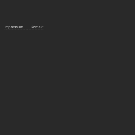
Fußzeilenmenü
Impressum
Kontakt