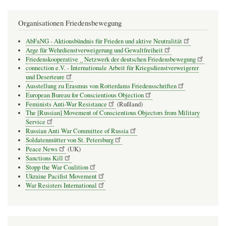
Organisationen Friedensbewegung
AbFaNG - Aktionsbündnis für Frieden und aktive Neutralität
Arge für Wehrdienstverweigerung und Gewaltfreiheit
Friedenskooperative _ Netzwerk der deutschen Friedensbewegung
connection e.V. - Inter­na­tio­nale Arbeit für Kriegs­dienst­ver­wei­gerer
und Deser­teure
Ausstellung zu Erasmus von Rotterdams Friedensschriften
European Bureau for Conscientious Objection
Feminists Anti-War Resistance
(Rußland)
The [Russian] Movement of Conscientious Objectors from Military
Service
Russian Anti War Committee of Russia
Soldatenmütter von St. Petersburg
Peace News
(UK)
Sanctions Kill
Stopp the War Coalition
Ukraine Pacifist Movement
War Resisters International