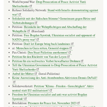
World beyond War:
Drop Prosecution of Peace Activist Yurii
Sheliazhenko
Refuser Solidarity Network:
Stand with Israelis demonstrating against
war!
Solidarität mit der Jüdischen Stimme! Gemeinsam gegen Hetze und
Verbotsdrohungen
Petition:
Heimkehr der Wehrpflichtigen und Abschaffung der
Wehrpflicht
(Russland)
Petition:
Free Bogdan Syrotiuk, Ukrainian socialist and opponent of
NATO's proxy war!
Petition:
Don’t let Europe bring back landmines
ai:
Menschen in Gaza retten, Genozid stoppen
Pax Christi:
Den Staat Palästina anerkennen!
Petition für den Rücktritt von Van der Leyen
Petition für ein weltweites Verbot bewaffneter Drohnen
Tell the Ukrainian Government to Drop Prosecution of Peace Activist
Yurii Sheliazhenko
Aufruf der Mütter
(Isreal-Palästina)
Keine Ausweisung des Anti-Atombomben-Aktivisten Dennis DuVall!
Solidarwerkstatt:
Petition "Klima - Frieden - Gerechtigkeit" Aktiv
neutral statt EU-militarisiert!
Freedom for Ukrainian socialist and anti-war activist Bogdan
Syrotiuk!
Briefaktion:
Prisoners for Peace list, November 2023