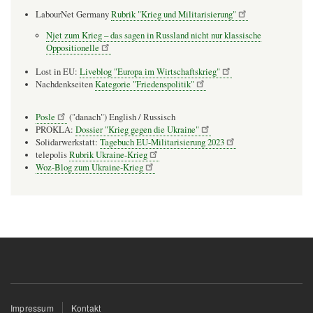
LabourNet Germany
Rubrik "Krieg und Militarisierung"
Njet zum Krieg – das sagen in Russland nicht nur klassische
Oppositionelle
Lost in EU:
Liveblog "Europa im Wirtschaftskrieg"
Nachdenkseiten
Kategorie "Friedenspolitik"
Posle
("danach") English / Russisch
PROKLA:
Dossier "Krieg gegen die Ukraine"
Solidarwerkstatt:
Tagebuch EU-Militarisierung 2023
telepolis
Rubrik Ukraine-Krieg
Woz-Blog zum Ukraine-Krieg
Fußzeilenmenü
Impressum
Kontakt