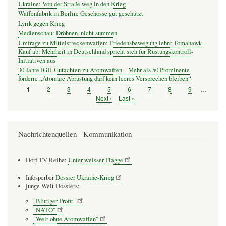
Ukraine: Von der Straße weg in den Krieg
Waffenfabrik in Berlin: Geschosse gut geschützt
Lyrik gegen Krieg
Medienschau: Dröhnen, nicht summen
Umfrage zu Mittelstreckenwaffen: Friedensbewegung lehnt Tomahawk-
Kauf ab: Mehrheit in Deutschland spricht sich für Rüstungskontroll-
Initiativen aus
30 Jahre IGH-Gutachten zu Atomwaffen – Mehr als 50 Prominente
fordern: „Atomare Abrüstung darf kein leeres Versprechen bleiben“
Seite
2
Seite
3
Seite
4
Seite
5
Seite
6
Seite
7
Seite
8
Seite
9
…
Seite
1
Seitennummerierung
Nächste
Next ›
Letzte
Last »
Seite
Seite
Nachrichtenquellen - Kommunikation
Dorf TV Reihe:
Unter weisser Flagge
Infosperber
Dossier Ukraine-Krieg
junge Welt Dossiers:
"Blutiger Profit"
"NATO"
"Welt ohne Atomwaffen"