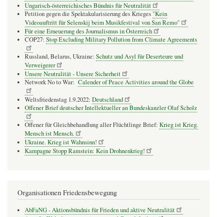
Ungarisch-österreichisches Bündnis für Neutralität
Petition gegen die Spektakularisierung des Krieges
"Kein
Videoauftritt für Selenskij beim Musikfestival von San Remo"
Für eine Erneuerung des Journalismus in Österreich
COP27:
Stop Excluding Military Pollution from Climate Agreements
Russland, Belarus, Ukraine:
Schutz und Asyl für Deserteure und
Verweigerer
Unsere Neutralität - Unsere Sicherheit
Network No to War:
Calender of Peace Activities around the Globe
Weltsfriedenstag 1.9.2022:
Deutschland
Offener Brief deutscher Intellektueller an Bundeskanzler Olaf Scholz
Offener für Gleichbehandlung aller Flüchtlinge Brief:
Krieg ist Krieg.
Mensch ist Mensch.
Ukraine. Krieg ist Wahnsinn!
Kampagne Stopp Ramstein: Kein Drohnenkrieg!
Organisationen Friedensbewegung
AbFaNG - Aktionsbündnis für Frieden und aktive Neutralität