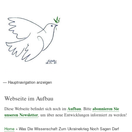
Direkt
Anmelden
Benutzermenü
zum
Inhalt
Friedenspolitik Österreich
— Hauptnavigation anzeigen
Hauptnavigation
Aktionen
Friedensbewegung
Friedensprojekte
Home
Konflikte
Links
Narichtenlinks
News
Politik
Termine
Texte
Kunst
Friedensexperten
Friedensforschung
Friedensinitiativen
Friedensnachrichten
Webseite im Aufbau
Aufbau
abonnieren Sie
Diese Webseite befindet sich noch im
. Bitte
unseren Newsletter
, um über neue Entwicklungen informiert zu werden!
Home
Was Die Wissenschaft Zum Ukrainekrieg Noch Sagen Darf