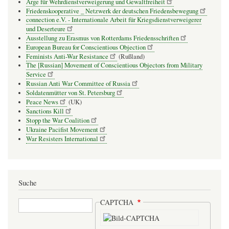
Arge für Wehrdienstverweigerung und Gewaltfreiheit
Friedenskooperative _ Netzwerk der deutschen Friedensbewegung
connection e.V. - Inter­na­tio­nale Arbeit für Kriegs­dienst­ver­wei­gerer
und Deser­teure
Ausstellung zu Erasmus von Rotterdams Friedensschriften
European Bureau for Conscientious Objection
Feminists Anti-War Resistance
(Rußland)
The [Russian] Movement of Conscientious Objectors from Military
Service
Russian Anti War Committee of Russia
Soldatenmütter von St. Petersburg
Peace News
(UK)
Sanctions Kill
Stopp the War Coalition
Ukraine Pacifist Movement
War Resisters International
Suche
Suche
CAPTCHA