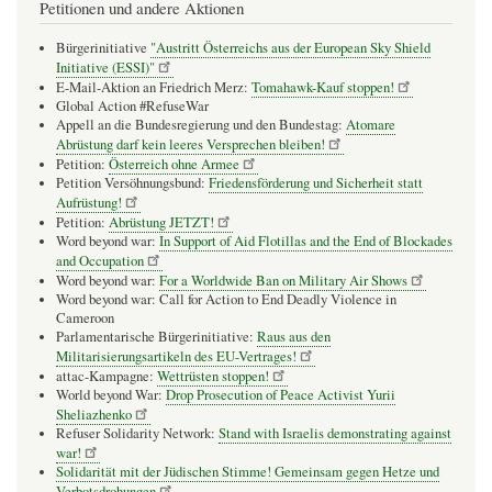
Petitionen und andere Aktionen
Bürgerinitiative
"Austritt Österreichs aus der European Sky Shield
Initiative (ESSI)"
E-Mail-Aktion an Friedrich Merz:
Tomahawk-Kauf stoppen!
Global Action #RefuseWar
Appell an die Bundesregierung und den Bundestag:
Atomare
Abrüstung darf kein leeres Versprechen bleiben!
Petition:
Österreich ohne Armee
Petition Versöhnungsbund:
Friedensförderung und Sicherheit statt
Aufrüstung!
Petition:
Abrüstung JETZT!
Word beyond war:
In Support of Aid Flotillas and the End of Blockades
and Occupation
Word beyond war:
For a Worldwide Ban on Military Air Shows
Word beyond war: Call for Action to End Deadly Violence in
Cameroon
Parlamentarische Bürgerinitiative:
Raus aus den
Militarisierungsartikeln des EU-Vertrages!
attac-Kampagne:
Wettrüsten stoppen!
World beyond War:
Drop Prosecution of Peace Activist Yurii
Sheliazhenko
Refuser Solidarity Network:
Stand with Israelis demonstrating against
war!
Solidarität mit der Jüdischen Stimme! Gemeinsam gegen Hetze und
Verbotsdrohungen