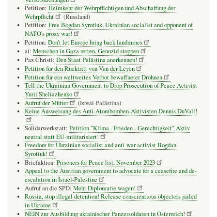
Petition:
Heimkehr der Wehrpflichtigen und Abschaffung der
Wehrpflicht
(Russland)
Petition:
Free Bogdan Syrotiuk, Ukrainian socialist and opponent of
NATO's proxy war!
Petition:
Don’t let Europe bring back landmines
ai:
Menschen in Gaza retten, Genozid stoppen
Pax Christi:
Den Staat Palästina anerkennen!
Petition für den Rücktritt von Van der Leyen
Petition für ein weltweites Verbot bewaffneter Drohnen
Tell the Ukrainian Government to Drop Prosecution of Peace Activist
Yurii Sheliazhenko
Aufruf der Mütter
(Isreal-Palästina)
Keine Ausweisung des Anti-Atombomben-Aktivisten Dennis DuVall!
Solidarwerkstatt:
Petition "Klima - Frieden - Gerechtigkeit" Aktiv
neutral statt EU-militarisiert!
Freedom for Ukrainian socialist and anti-war activist Bogdan
Syrotiuk!
Briefaktion:
Prisoners for Peace list, November 2023
Appeal to the Austrian government to advocate for a ceasefire and de-
escalation in Israel-Palestine
Aufruf an die SPD:
Mehr Diplomatie wagen!
Russia, stop illegal detention! Release conscientious objectors jailed
in Ukraine
NEIN zur Ausbildung ukrainischer Panzersoldaten in Österreich!