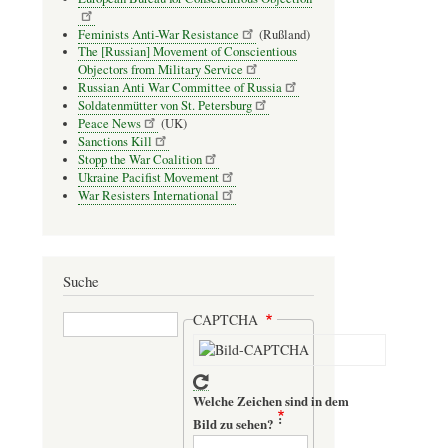
Feminists Anti-War Resistance
(Rußland)
The [Russian] Movement of Conscientious
Objectors from Military Service
Russian Anti War Committee of Russia
Soldatenmütter von St. Petersburg
Peace News
(UK)
Sanctions Kill
Stopp the War Coalition
Ukraine Pacifist Movement
War Resisters International
Suche
Suche
CAPTCHA
Welche Zeichen sind in dem
Bild zu sehen?