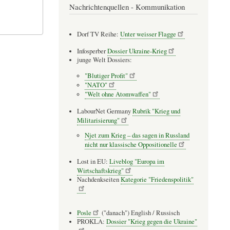
Nachrichtenquellen - Kommunikation
Dorf TV Reihe:
Unter weisser Flagge
Infosperber
Dossier Ukraine-Krieg
junge Welt Dossiers:
"Blutiger Profit"
"NATO"
"Welt ohne Atomwaffen"
LabourNet Germany
Rubrik "Krieg und
Militarisierung"
Njet zum Krieg – das sagen in Russland
nicht nur klassische Oppositionelle
Lost in EU:
Liveblog "Europa im
Wirtschaftskrieg"
Nachdenkseiten
Kategorie "Friedenspolitik"
Posle
("danach") English / Russisch
PROKLA:
Dossier "Krieg gegen die Ukraine"