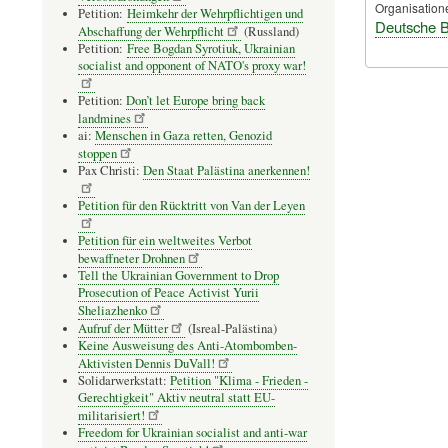
Organisation
Petition:
Heimkehr der Wehrpflichtigen und
Deutsche 
Abschaffung der Wehrpflicht
(Russland)
Petition:
Free Bogdan Syrotiuk, Ukrainian
socialist and opponent of NATO's proxy war!
Petition:
Don’t let Europe bring back
landmines
ai:
Menschen in Gaza retten, Genozid
stoppen
Pax Christi:
Den Staat Palästina anerkennen!
Petition für den Rücktritt von Van der Leyen
Petition für ein weltweites Verbot
bewaffneter Drohnen
Tell the Ukrainian Government to Drop
Prosecution of Peace Activist Yurii
Sheliazhenko
Aufruf der Mütter
(Isreal-Palästina)
Keine Ausweisung des Anti-Atombomben-
Aktivisten Dennis DuVall!
Solidarwerkstatt:
Petition "Klima - Frieden -
Gerechtigkeit" Aktiv neutral statt EU-
militarisiert!
Freedom for Ukrainian socialist and anti-war