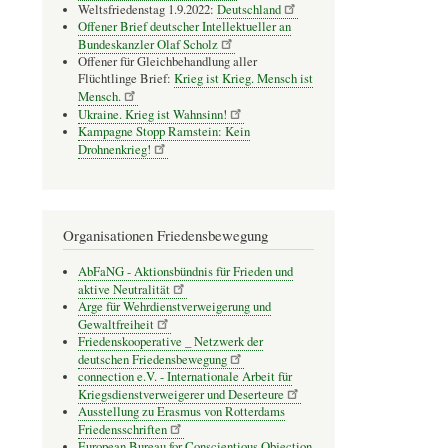
Weltsfriedenstag 1.9.2022:
Deutschland
Offener Brief deutscher Intellektueller an
Bundeskanzler Olaf Scholz
Offener für Gleichbehandlung aller
Flüchtlinge Brief:
Krieg ist Krieg. Mensch ist
Mensch.
Ukraine. Krieg ist Wahnsinn!
Kampagne Stopp Ramstein: Kein
Drohnenkrieg!
Organisationen Friedensbewegung
AbFaNG - Aktionsbündnis für Frieden und
aktive Neutralität
Arge für Wehrdienstverweigerung und
Gewaltfreiheit
Friedenskooperative _ Netzwerk der
deutschen Friedensbewegung
connection e.V. - Inter­na­tio­nale Arbeit für
Kriegs­dienst­ver­wei­gerer und Deser­teure
Ausstellung zu Erasmus von Rotterdams
Friedensschriften
European Bureau for Conscientious Objection