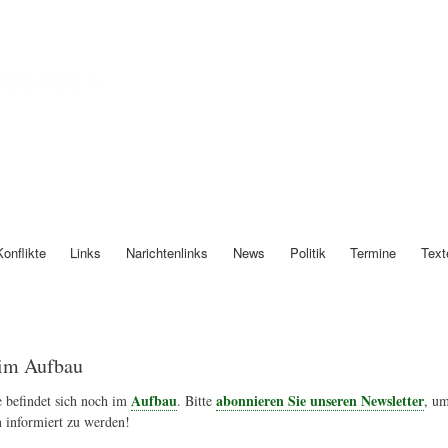
Direkt
zum
Inhalt
Österreich
Konflikte
Links
Narichtenlinks
News
Politik
Termine
Text
im Aufbau
Aufbau
abonnieren Sie unseren Newsletter
 befindet sich noch im
. Bitte
, um
 informiert zu werden!