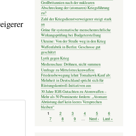
Großbritannien nach der nuklearen
Abschreckung der (atomaren) Kriegsführung
zu?
Zahl der Kriegsdienstverweigerer steigt stark
eigerer
an
Grüne für systematische menschenrechtliche
Wirkungsprüfung bei Budgeterstellung
Ukraine: Von der Straße weg in den Krieg
Waffenfabrik in Berlin: Geschosse gut
geschützt
Lyrik gegen Krieg
Medienschau: Dröhnen, nicht summen
Umfrage zu Mittelstreckenwaffen:
Friedensbewegung lehnt Tomahawk-Kauf ab:
Mehrheit in Deutschland spricht sich für
Rüstungskontroll-Initiativen aus
30 Jahre IGH-Gutachten zu Atomwaffen –
Mehr als 50 Prominente fordern: „Atomare
Abrüstung darf kein leeres Versprechen
bleiben“
Seite
2
Seite
3
Seite
4
Seite
5
Seite
6
Seite
1
Seitennummerierung
Seite
7
Seite
8
Seite
9
…
Nächste
Next ›
Letzte
Last »
Seite
Seite