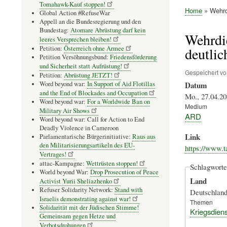
Tomahawk-Kauf stoppen!
Home
Wehrdi
Global Action #RefuseWar
Pfadnavig
Appell an die Bundesregierung und den
Bundestag:
Atomare Abrüstung darf kein
Wehrdie
leeres Versprechen bleiben!
Petition:
Österreich ohne Armee
deutlic
Petition Versöhnungsbund:
Friedensförderung
und Sicherheit statt Aufrüstung!
Gespeichert v
Petition:
Abrüstung JETZT!
Word beyond war:
In Support of Aid Flotillas
Datum
and the End of Blockades and Occupation
Mo., 27.04.20
Word beyond war:
For a Worldwide Ban on
Medium
Military Air Shows
ARD
Word beyond war: Call for Action to End
Deadly Violence in Cameroon
Link
Parlamentarische Bürgerinitiative:
Raus aus
den Militarisierungsartikeln des EU-
https://www.t
Vertrages!
attac-Kampagne:
Wettrüsten stoppen!
Schlagworte
World beyond War:
Drop Prosecution of Peace
Land
Activist Yurii Sheliazhenko
Refuser Solidarity Network:
Stand with
Deutschlan
Israelis demonstrating against war!
Themen
Solidarität mit der Jüdischen Stimme!
Kriegsdiens
Gemeinsam gegen Hetze und
Verbotsdrohungen