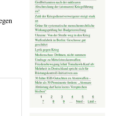
Großbritannien nach der nuklearen
Abschreckung der (atomaren) Kriegsführung
zu?
Zahl der Kriegsdienstverweigerer steigt stark
iegen
an
Grüne für systematische menschenrechtliche
Wirkungsprüfung bei Budgeterstellung
Ukraine: Von der Straße weg in den Krieg
Waffenfabrik in Berlin: Geschosse gut
geschützt
Lyrik gegen Krieg
Medienschau: Dröhnen, nicht summen
Umfrage zu Mittelstreckenwaffen:
Friedensbewegung lehnt Tomahawk-Kauf ab:
Mehrheit in Deutschland spricht sich für
Rüstungskontroll-Initiativen aus
30 Jahre IGH-Gutachten zu Atomwaffen –
Mehr als 50 Prominente fordern: „Atomare
Abrüstung darf kein leeres Versprechen
bleiben“
Seite
2
Seite
3
Seite
4
Seite
5
Seite
6
Seite
1
Seitennummerierung
Seite
7
Seite
8
Seite
9
…
Nächste
Next ›
Letzte
Last »
Seite
Seite