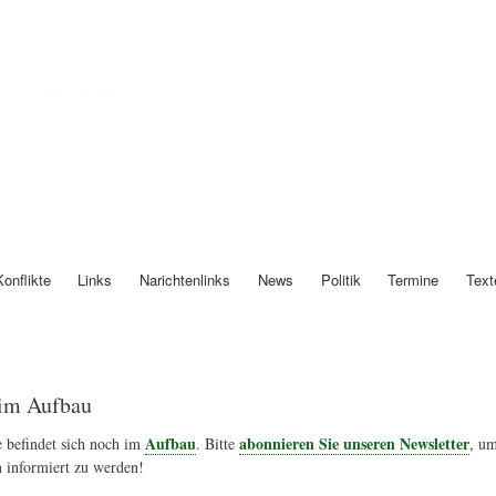
Direkt
zum
Inhalt
Österreich
Konflikte
Links
Narichtenlinks
News
Politik
Termine
Text
im Aufbau
Aufbau
abonnieren Sie unseren Newsletter
 befindet sich noch im
. Bitte
, um
 informiert zu werden!