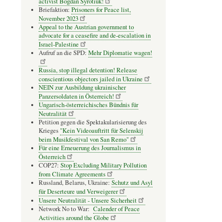
activist Bogdan Syrotiuk!
Briefaktion:
Prisoners for Peace list,
November 2023
Appeal to the Austrian government to
advocate for a ceasefire and de-escalation in
Israel-Palestine
Aufruf an die SPD:
Mehr Diplomatie wagen!
Russia, stop illegal detention! Release
conscientious objectors jailed in Ukraine
NEIN zur Ausbildung ukrainischer
Panzersoldaten in Österreich!
Ungarisch-österreichisches Bündnis für
Neutralität
Petition gegen die Spektakularisierung des
Krieges
"Kein Videoauftritt für Selenskij
beim Musikfestival von San Remo"
Für eine Erneuerung des Journalismus in
Österreich
COP27:
Stop Excluding Military Pollution
from Climate Agreements
Russland, Belarus, Ukraine:
Schutz und Asyl
für Deserteure und Verweigerer
Unsere Neutralität - Unsere Sicherheit
Network No to War:
Calender of Peace
Activities around the Globe