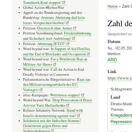
Tomahawk-Kauf stoppen!
Home
Zahl D
Global Action #RefuseWar
Pfadnavig
Appell an die Bundesregierung und den
Bundestag:
Atomare Abrüstung darf kein
Zahl de
leeres Versprechen bleiben!
Petition:
Österreich ohne Armee
Petition Versöhnungsbund:
Friedensförderung
Gespeichert v
und Sicherheit statt Aufrüstung!
Datum
Petition:
Abrüstung JETZT!
Sa., 02.05.202
Word beyond war:
In Support of Aid Flotillas
Medium
and the End of Blockades and Occupation
ARD
Word beyond war:
For a Worldwide Ban on
Military Air Shows
Word beyond war: Call for Action to End
Link
Deadly Violence in Cameroon
https://www.t
Parlamentarische Bürgerinitiative:
Raus aus
den Militarisierungsartikeln des EU-
Schlagworte
Vertrages!
attac-Kampagne:
Wettrüsten stoppen!
Land
World beyond War:
Drop Prosecution of Peace
Deutschlan
Activist Yurii Sheliazhenko
Themen
Refuser Solidarity Network:
Stand with
Kriegsdiens
Israelis demonstrating against war!
Repression
Solidarität mit der Jüdischen Stimme!
Gemeinsam gegen Hetze und
Verbotsdrohungen