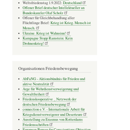
Weltsfriedenstag 1.9.2022:
Deutschland
Offener Brief deutscher Intellektueller an
Bundeskanzler Olaf Scholz
Offener für Gleichbehandlung aller
Flüchtlinge Brief:
Krieg ist Krieg. Mensch ist
Mensch.
Ukraine. Krieg ist Wahnsinn!
Kampagne Stopp Ramstein: Kein
Drohnenkrieg!
Organisationen Friedensbewegung
AbFaNG - Aktionsbündnis für Frieden und
aktive Neutralität
Arge für Wehrdienstverweigerung und
Gewaltfreiheit
Friedenskooperative _ Netzwerk der
deutschen Friedensbewegung
connection e.V. - Inter­na­tio­nale Arbeit für
Kriegs­dienst­ver­wei­gerer und Deser­teure
Ausstellung zu Erasmus von Rotterdams
Friedensschriften
European Bureau for Conscientious Objection