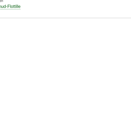
en
d-Flottille