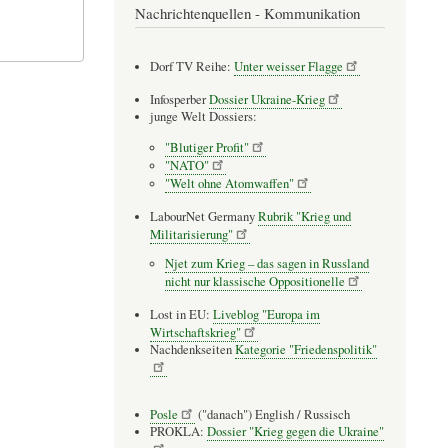
Nachrichtenquellen - Kommunikation
Dorf TV Reihe:
Unter weisser Flagge
Infosperber
Dossier Ukraine-Krieg
junge Welt Dossiers:
"Blutiger Profit"
"NATO"
"Welt ohne Atomwaffen"
LabourNet Germany
Rubrik "Krieg und
Militarisierung"
Njet zum Krieg – das sagen in Russland
nicht nur klassische Oppositionelle
Lost in EU:
Liveblog "Europa im
Wirtschaftskrieg"
Nachdenkseiten
Kategorie "Friedenspolitik"
Posle
("danach") English / Russisch
PROKLA:
Dossier "Krieg gegen die Ukraine"