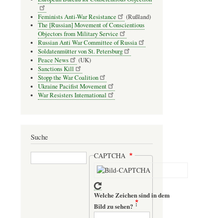
Feminists Anti-War Resistance
(Rußland)
The [Russian] Movement of Conscientious
Objectors from Military Service
Russian Anti War Committee of Russia
Soldatenmütter von St. Petersburg
Peace News
(UK)
Sanctions Kill
Stopp the War Coalition
Ukraine Pacifist Movement
War Resisters International
Suche
Suche
CAPTCHA
Welche Zeichen sind in dem
Bild zu sehen?