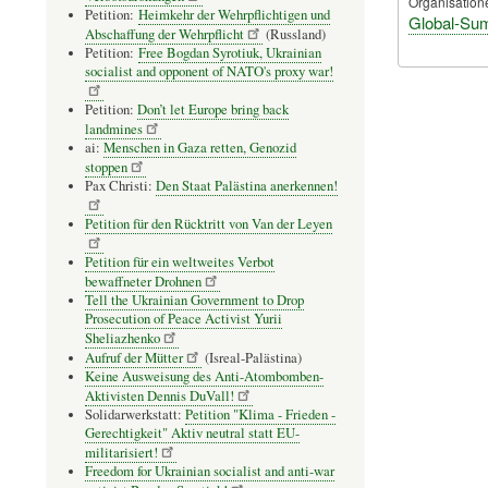
Organisation
Petition:
Heimkehr der Wehrpflichtigen und
Global-Sumu
Abschaffung der Wehrpflicht
(Russland)
Petition:
Free Bogdan Syrotiuk, Ukrainian
socialist and opponent of NATO's proxy war!
Petition:
Don’t let Europe bring back
landmines
ai:
Menschen in Gaza retten, Genozid
stoppen
Pax Christi:
Den Staat Palästina anerkennen!
Petition für den Rücktritt von Van der Leyen
Petition für ein weltweites Verbot
bewaffneter Drohnen
Tell the Ukrainian Government to Drop
Prosecution of Peace Activist Yurii
Sheliazhenko
Aufruf der Mütter
(Isreal-Palästina)
Keine Ausweisung des Anti-Atombomben-
Aktivisten Dennis DuVall!
Solidarwerkstatt:
Petition "Klima - Frieden -
Gerechtigkeit" Aktiv neutral statt EU-
militarisiert!
Freedom for Ukrainian socialist and anti-war