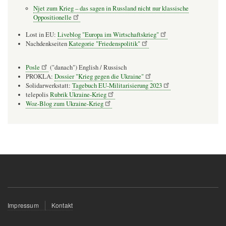
Njet zum Krieg – das sagen in Russland nicht nur klassische
Oppositionelle
Lost in EU:
Liveblog "Europa im Wirtschaftskrieg"
Nachdenkseiten
Kategorie "Friedenspolitik"
Posle
("danach") English / Russisch
PROKLA:
Dossier "Krieg gegen die Ukraine"
Solidarwerkstatt:
Tagebuch EU-Militarisierung 2023
telepolis
Rubrik Ukraine-Krieg
Woz-Blog zum Ukraine-Krieg
Fußzeilenmenü
Impressum
Kontakt