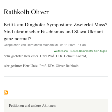
Pfadnavigation
Rathkolb Oliver
Kritik am Dinghofer-Symposium: Zweierlei Mass?
Sind ukrainischer Faschismus und Slawa Ukriani
ganz normal?
Gespeichert von
Herr Martin Mair
am
Mi., 05.11.2025 - 11:38
über
Weiterlesen
Neuen Kommentar hinzufügen
Kritik
Sehr geehrter Herr emer. Univ.Prof. DDr. Helmut Konrad,
am
Dinghofer-
sehr geehrter Herr Univ.-Prof. DDr. Oliver Rathkolb,
Symposium:
Zweierlei
Mass?
Sind
ukrainischer
Faschismus
und
Slawa
Ukriani
Petitionen und andere Aktionen
ganz
normal?