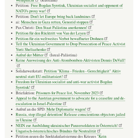
Wehrpflicht
(Russland)
Petition:
Free Bogdan Syrotiuk, Ukrainian socialist and opponent of
NATO's proxy war!
Petition:
Don’t let Europe bring back landmines
ai:
Menschen in Gaza retten, Genozid stoppen
Pax Christi:
Den Staat Palästina anerkennen!
Petition für den Rücktritt von Van der Leyen
Petition für ein weltweites Verbot bewaffneter Drohnen
Tell the Ukrainian Government to Drop Prosecution of Peace Activist
Yurii Sheliazhenko
Aufruf der Mütter
(Isreal-Palästina)
Keine Ausweisung des Anti-Atombomben-Aktivisten Dennis DuVall!
Solidarwerkstatt:
Petition "Klima - Frieden - Gerechtigkeit" Aktiv
neutral statt EU-militarisiert!
Freedom for Ukrainian socialist and anti-war activist Bogdan
Syrotiuk!
Briefaktion:
Prisoners for Peace list, November 2023
Appeal to the Austrian government to advocate for a ceasefire and de-
escalation in Israel-Palestine
Aufruf an die SPD:
Mehr Diplomatie wagen!
Russia, stop illegal detention! Release conscientious objectors jailed
in Ukraine
NEIN zur Ausbildung ukrainischer Panzersoldaten in Österreich!
Ungarisch-österreichisches Bündnis für Neutralität
Petition gegen die Spektakularisierung des Krieges
"Kein