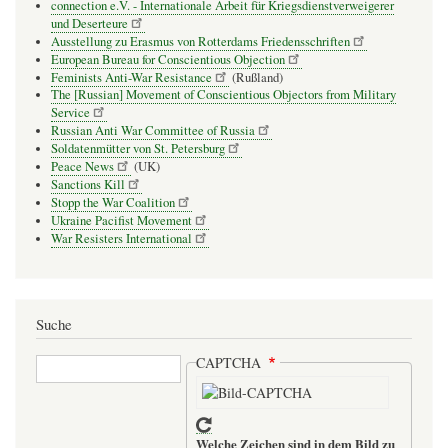
connection e.V. - Inter­na­tio­nale Arbeit für Kriegs­dienst­ver­wei­gerer
und Deser­teure
Ausstellung zu Erasmus von Rotterdams Friedensschriften
European Bureau for Conscientious Objection
Feminists Anti-War Resistance
(Rußland)
The [Russian] Movement of Conscientious Objectors from Military
Service
Russian Anti War Committee of Russia
Soldatenmütter von St. Petersburg
Peace News
(UK)
Sanctions Kill
Stopp the War Coalition
Ukraine Pacifist Movement
War Resisters International
Suche
Suche
CAPTCHA
Welche Zeichen sind in dem Bild zu