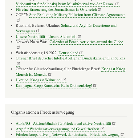
Videoauftritt für Selenskij beim Musikfestival von San Remo"
Für eine Erneuerung des Journalismus in Österreich
COP27:
Stop Excluding Military Pollution from Climate Agreements
Russland, Belarus, Ukraine:
Schutz und Asyl für Deserteure und
Verweigerer
Unsere Neutralität - Unsere Sicherheit
Network No to War:
Calender of Peace Activities around the Globe
Weltsfriedenstag 1.9.2022:
Deutschland
Offener Brief deutscher Intellektueller an Bundeskanzler Olaf Scholz
Offener für Gleichbehandlung aller Flüchtlinge Brief:
Krieg ist Krieg.
Mensch ist Mensch.
Ukraine. Krieg ist Wahnsinn!
Kampagne Stopp Ramstein: Kein Drohnenkrieg!
Organisationen Friedensbewegung
AbFaNG - Aktionsbündnis für Frieden und aktive Neutralität
Arge für Wehrdienstverweigerung und Gewaltfreiheit
Friedenskooperative _ Netzwerk der deutschen Friedensbewegung