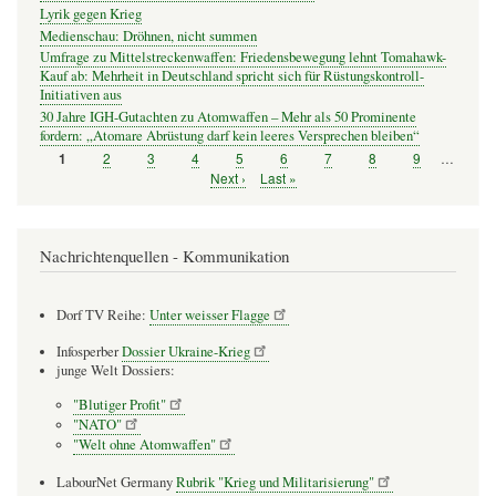
Lyrik gegen Krieg
Medienschau: Dröhnen, nicht summen
Umfrage zu Mittelstreckenwaffen: Friedensbewegung lehnt Tomahawk-
Kauf ab: Mehrheit in Deutschland spricht sich für Rüstungskontroll-
Initiativen aus
30 Jahre IGH-Gutachten zu Atomwaffen – Mehr als 50 Prominente
fordern: „Atomare Abrüstung darf kein leeres Versprechen bleiben“
Seite
2
Seite
3
Seite
4
Seite
5
Seite
6
Seite
7
Seite
8
Seite
9
…
Seite
1
Seitennummerierung
Nächste
Next ›
Letzte
Last »
Seite
Seite
Nachrichtenquellen - Kommunikation
Dorf TV Reihe:
Unter weisser Flagge
Infosperber
Dossier Ukraine-Krieg
junge Welt Dossiers:
"Blutiger Profit"
"NATO"
"Welt ohne Atomwaffen"
LabourNet Germany
Rubrik "Krieg und Militarisierung"