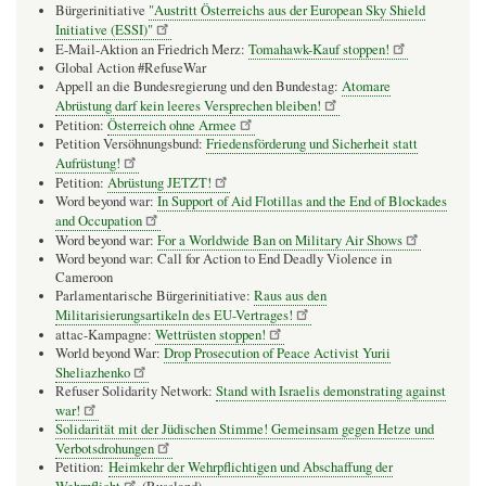
Bürgerinitiative
"Austritt Österreichs aus der European Sky Shield
Initiative (ESSI)"
E-Mail-Aktion an Friedrich Merz:
Tomahawk-Kauf stoppen!
Global Action #RefuseWar
Appell an die Bundesregierung und den Bundestag:
Atomare
Abrüstung darf kein leeres Versprechen bleiben!
Petition:
Österreich ohne Armee
Petition Versöhnungsbund:
Friedensförderung und Sicherheit statt
Aufrüstung!
Petition:
Abrüstung JETZT!
Word beyond war:
In Support of Aid Flotillas and the End of Blockades
and Occupation
Word beyond war:
For a Worldwide Ban on Military Air Shows
Word beyond war: Call for Action to End Deadly Violence in
Cameroon
Parlamentarische Bürgerinitiative:
Raus aus den
Militarisierungsartikeln des EU-Vertrages!
attac-Kampagne:
Wettrüsten stoppen!
World beyond War:
Drop Prosecution of Peace Activist Yurii
Sheliazhenko
Refuser Solidarity Network:
Stand with Israelis demonstrating against
war!
Solidarität mit der Jüdischen Stimme! Gemeinsam gegen Hetze und
Verbotsdrohungen
Petition:
Heimkehr der Wehrpflichtigen und Abschaffung der