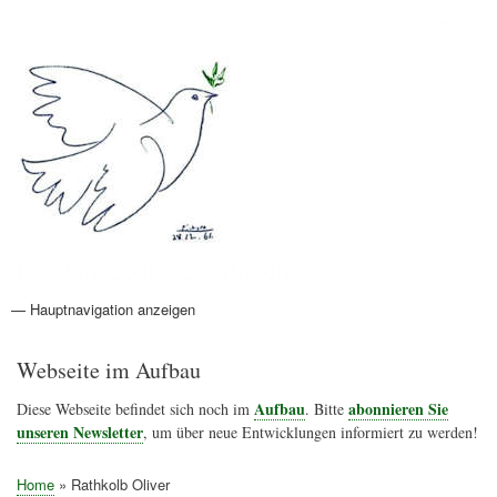
Direkt
Anmelden
Benutzermenü
zum
Inhalt
Friedenspolitik Österreich
— Hauptnavigation anzeigen
Hauptnavigation
Aktionen
Friedensbewegung
Friedensprojekte
Home
Konflikte
Links
Narichtenlinks
News
Politik
Termine
Texte
Kunst
Friedensexperten
Friedensforschung
Friedensinitiativen
Friedensnachrichten
Webseite im Aufbau
Aufbau
abonnieren Sie
Diese Webseite befindet sich noch im
. Bitte
unseren Newsletter
, um über neue Entwicklungen informiert zu werden!
Home
Rathkolb Oliver