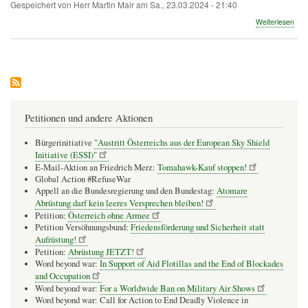
Gespeichert von
Herr Martin Mair
am
Sa., 23.03.2024 - 21:40
übe
Weiterlesen
Krie
als
neu
Nor
an
den
Sch
"Un
Petitionen und andere Aktionen
Verh
zur
Bürgerinitiative
"Austritt Österreichs aus der European Sky Shield
Bun
Initiative (ESSI)"
E-Mail-Aktion an Friedrich Merz:
Tomahawk-Kauf stoppen!
Global Action #RefuseWar
Appell an die Bundesregierung und den Bundestag:
Atomare
Abrüstung darf kein leeres Versprechen bleiben!
Petition:
Österreich ohne Armee
Petition Versöhnungsbund:
Friedensförderung und Sicherheit statt
Aufrüstung!
Petition:
Abrüstung JETZT!
Word beyond war:
In Support of Aid Flotillas and the End of Blockades
and Occupation
Word beyond war:
For a Worldwide Ban on Military Air Shows
Word beyond war: Call for Action to End Deadly Violence in