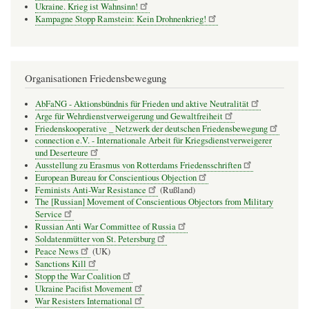
Ukraine. Krieg ist Wahnsinn!
Kampagne Stopp Ramstein: Kein Drohnenkrieg!
Organisationen Friedensbewegung
AbFaNG - Aktionsbündnis für Frieden und aktive Neutralität
Arge für Wehrdienstverweigerung und Gewaltfreiheit
Friedenskooperative _ Netzwerk der deutschen Friedensbewegung
connection e.V. - Inter­na­tio­nale Arbeit für Kriegs­dienst­ver­wei­gerer
und Deser­teure
Ausstellung zu Erasmus von Rotterdams Friedensschriften
European Bureau for Conscientious Objection
Feminists Anti-War Resistance
(Rußland)
The [Russian] Movement of Conscientious Objectors from Military
Service
Russian Anti War Committee of Russia
Soldatenmütter von St. Petersburg
Peace News
(UK)
Sanctions Kill
Stopp the War Coalition
Ukraine Pacifist Movement
War Resisters International