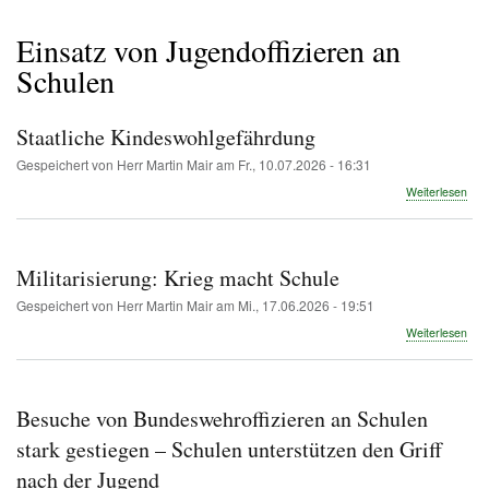
Pfadnavigation
Einsatz von Jugendoffizieren an
Schulen
Staatliche Kindeswohlgefährdung
Gespeichert von
Herr Martin Mair
am
Fr., 10.07.2026 - 16:31
übe
Weiterlesen
Staa
Kin
Militarisierung: Krieg macht Schule
Gespeichert von
Herr Martin Mair
am
Mi., 17.06.2026 - 19:51
übe
Weiterlesen
Mili
Krie
mac
Sch
Besuche von Bundeswehroffizieren an Schulen
stark gestiegen – Schulen unterstützen den Griff
nach der Jugend