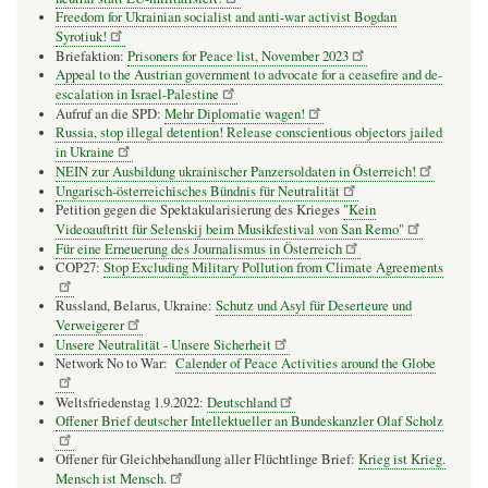
Freedom for Ukrainian socialist and anti-war activist Bogdan
Syrotiuk!
Briefaktion:
Prisoners for Peace list, November 2023
Appeal to the Austrian government to advocate for a ceasefire and de-
escalation in Israel-Palestine
Aufruf an die SPD:
Mehr Diplomatie wagen!
Russia, stop illegal detention! Release conscientious objectors jailed
in Ukraine
NEIN zur Ausbildung ukrainischer Panzersoldaten in Österreich!
Ungarisch-österreichisches Bündnis für Neutralität
Petition gegen die Spektakularisierung des Krieges
"Kein
Videoauftritt für Selenskij beim Musikfestival von San Remo"
Für eine Erneuerung des Journalismus in Österreich
COP27:
Stop Excluding Military Pollution from Climate Agreements
Russland, Belarus, Ukraine:
Schutz und Asyl für Deserteure und
Verweigerer
Unsere Neutralität - Unsere Sicherheit
Network No to War:
Calender of Peace Activities around the Globe
Weltsfriedenstag 1.9.2022:
Deutschland
Offener Brief deutscher Intellektueller an Bundeskanzler Olaf Scholz
Offener für Gleichbehandlung aller Flüchtlinge Brief:
Krieg ist Krieg.
Mensch ist Mensch.