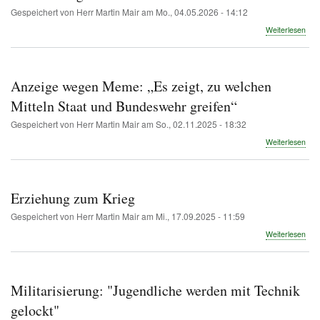
Gespeichert von
Herr Martin Mair
am
Mo., 04.05.2026 - 14:12
übe
Weiterlesen
Bes
von
Bun
an
Anzeige wegen Meme: „Es zeigt, zu welchen
Sch
star
Mitteln Staat und Bundeswehr greifen“
ges
Gespeichert von
Herr Martin Mair
am
So., 02.11.2025 - 18:32
–
Sch
übe
Weiterlesen
unte
Anz
den
weg
Griff
Mem
nac
„Es
Erziehung zum Krieg
der
zeig
Jug
zu
Gespeichert von
Herr Martin Mair
am
Mi., 17.09.2025 - 11:59
wel
übe
Weiterlesen
Mitt
Erz
Staa
zum
und
Krie
Bun
Militarisierung: "Jugendliche werden mit Technik
grei
gelockt"