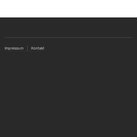
Fußzeilenmenü
Impressum
Kontakt