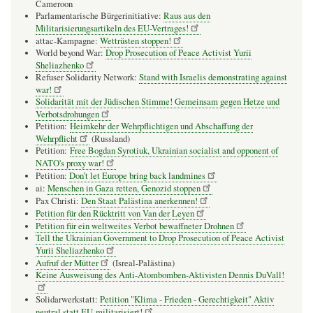
Cameroon
Parlamentarische Bürgerinitiative:
Raus aus den
Militarisierungsartikeln des EU-Vertrages!
attac-Kampagne:
Wettrüsten stoppen!
World beyond War:
Drop Prosecution of Peace Activist Yurii
Sheliazhenko
Refuser Solidarity Network:
Stand with Israelis demonstrating against
war!
Solidarität mit der Jüdischen Stimme! Gemeinsam gegen Hetze und
Verbotsdrohungen
Petition:
Heimkehr der Wehrpflichtigen und Abschaffung der
Wehrpflicht
(Russland)
Petition:
Free Bogdan Syrotiuk, Ukrainian socialist and opponent of
NATO's proxy war!
Petition:
Don’t let Europe bring back landmines
ai:
Menschen in Gaza retten, Genozid stoppen
Pax Christi:
Den Staat Palästina anerkennen!
Petition für den Rücktritt von Van der Leyen
Petition für ein weltweites Verbot bewaffneter Drohnen
Tell the Ukrainian Government to Drop Prosecution of Peace Activist
Yurii Sheliazhenko
Aufruf der Mütter
(Isreal-Palästina)
Keine Ausweisung des Anti-Atombomben-Aktivisten Dennis DuVall!
Solidarwerkstatt:
Petition "Klima - Frieden - Gerechtigkeit" Aktiv
neutral statt EU-militarisiert!