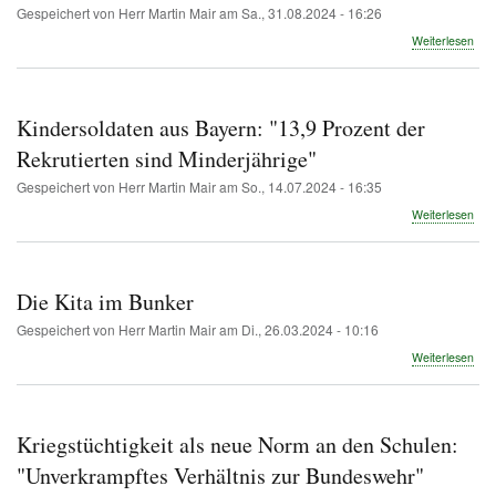
Gespeichert von
Herr Martin Mair
am
Sa., 31.08.2024 - 16:26
übe
Weiterlesen
Mili
"Jug
wer
mit
Kindersoldaten aus Bayern: "13,9 Prozent der
Tec
gelo
Rekrutierten sind Minderjährige"
Gespeichert von
Herr Martin Mair
am
So., 14.07.2024 - 16:35
übe
Weiterlesen
Kind
aus
Bay
"13,
Die Kita im Bunker
Pro
der
Gespeichert von
Herr Martin Mair
am
Di., 26.03.2024 - 10:16
Rekr
übe
Weiterlesen
sind
Die
Mind
Kita
im
Bun
Kriegstüchtigkeit als neue Norm an den Schulen:
"Unverkrampftes Verhältnis zur Bundeswehr"