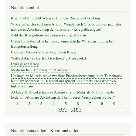
Nachrichtenlinks
Rheinmetall macht Wien zu Europas Rüstungs-Hochburg
Wissenschaftler schlagen Alarm: Wendet sich Großbritannien nach der
nuklearen Abschreckung der (atomaren) Kriegsführung zu?
Zahl der Kriegsdienstverweigerer steigt stark an
Grüne für systematische menschenrechtliche Wirkungsprüfung bei
Budgeterstellung
Ukraine: Von der Straße weg in den Krieg
Waffenfabrik in Berlin: Geschosse gut geschützt
Lyrik gegen Krieg
Medienschau: Dröhnen, nicht summen
Umfrage zu Mittelstreckenwaffen: Friedensbewegung lehnt Tomahawk-
Kauf ab: Mehrheit in Deutschland spricht sich für Rüstungskontroll-
Initiativen aus
30 Jahre IGH-Gutachten zu Atomwaffen – Mehr als 50 Prominente
fordern: „Atomare Abrüstung darf kein leeres Versprechen bleiben“
Seite
2
Seite
3
Seite
4
Seite
5
Seite
6
Seite
7
Seite
8
Seite
9
…
Seite
1
Seitennummerierung
Nächste
Next ›
Letzte
Last »
Seite
Seite
Nachrichtenquellen - Kommunikation