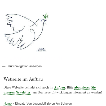
Direkt
Anmelden
Benutzermenü
zum
Inhalt
Friedenspolitik Österreich
— Hauptnavigation anzeigen
Hauptnavigation
Aktionen
Friedensbewegung
Friedensprojekte
Home
Konflikte
Links
Narichtenlinks
News
Politik
Termine
Texte
Kunst
Friedensexperten
Friedensforschung
Friedensinitiativen
Friedensnachrichten
Webseite im Aufbau
Aufbau
abonnieren Sie
Diese Webseite befindet sich noch im
. Bitte
unseren Newsletter
, um über neue Entwicklungen informiert zu werden!
Home
Einsatz Von Jugendoffizieren An Schulen