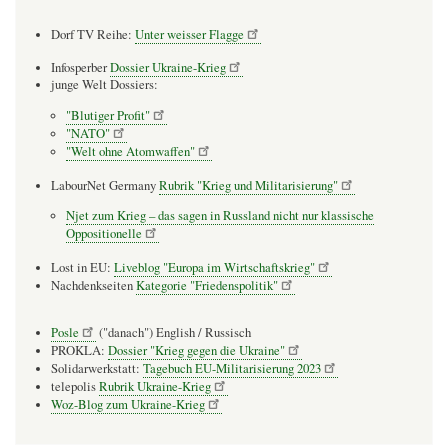
Dorf TV Reihe:
Unter weisser Flagge
Infosperber
Dossier Ukraine-Krieg
junge Welt Dossiers:
"Blutiger Profit"
"NATO"
"Welt ohne Atomwaffen"
LabourNet Germany
Rubrik "Krieg und Militarisierung"
Njet zum Krieg – das sagen in Russland nicht nur klassische
Oppositionelle
Lost in EU:
Liveblog "Europa im Wirtschaftskrieg"
Nachdenkseiten
Kategorie "Friedenspolitik"
Posle
("danach") English / Russisch
PROKLA:
Dossier "Krieg gegen die Ukraine"
Solidarwerkstatt:
Tagebuch EU-Militarisierung 2023
telepolis
Rubrik Ukraine-Krieg
Woz-Blog zum Ukraine-Krieg