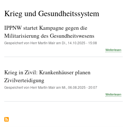
Pfadnavigation
Krieg und Gesundheitssystem
IPPNW startet Kampagne gegen die
Militarisierung des Gesundheitswesens
Gespeichert von
Herr Martin Mair
am
Di., 14.10.2025 - 15:08
übe
Weiterlesen
IP
star
Kam
geg
Krieg in Zivil: Krankenhäuser planen
die
Mili
Zivilverteidigung
des
Gespeichert von
Herr Martin Mair
am
Mi., 06.08.2025 - 20:07
Ges
übe
Weiterlesen
Krie
in
Zivil
Kra
pla
Zivi