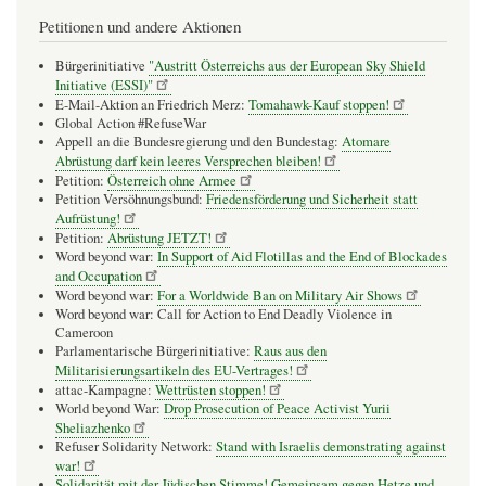
Petitionen und andere Aktionen
Bürgerinitiative
"Austritt Österreichs aus der European Sky Shield
Initiative (ESSI)"
E-Mail-Aktion an Friedrich Merz:
Tomahawk-Kauf stoppen!
Global Action #RefuseWar
Appell an die Bundesregierung und den Bundestag:
Atomare
Abrüstung darf kein leeres Versprechen bleiben!
Petition:
Österreich ohne Armee
Petition Versöhnungsbund:
Friedensförderung und Sicherheit statt
Aufrüstung!
Petition:
Abrüstung JETZT!
Word beyond war:
In Support of Aid Flotillas and the End of Blockades
and Occupation
Word beyond war:
For a Worldwide Ban on Military Air Shows
Word beyond war: Call for Action to End Deadly Violence in
Cameroon
Parlamentarische Bürgerinitiative:
Raus aus den
Militarisierungsartikeln des EU-Vertrages!
attac-Kampagne:
Wettrüsten stoppen!
World beyond War:
Drop Prosecution of Peace Activist Yurii
Sheliazhenko
Refuser Solidarity Network:
Stand with Israelis demonstrating against
war!
Solidarität mit der Jüdischen Stimme! Gemeinsam gegen Hetze und