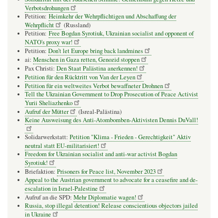
Verbotsdrohungen
Petition:
Heimkehr der Wehrpflichtigen und Abschaffung der
Wehrpflicht
(Russland)
Petition:
Free Bogdan Syrotiuk, Ukrainian socialist and opponent of
NATO's proxy war!
Petition:
Don’t let Europe bring back landmines
ai:
Menschen in Gaza retten, Genozid stoppen
Pax Christi:
Den Staat Palästina anerkennen!
Petition für den Rücktritt von Van der Leyen
Petition für ein weltweites Verbot bewaffneter Drohnen
Tell the Ukrainian Government to Drop Prosecution of Peace Activist
Yurii Sheliazhenko
Aufruf der Mütter
(Isreal-Palästina)
Keine Ausweisung des Anti-Atombomben-Aktivisten Dennis DuVall!
Solidarwerkstatt:
Petition "Klima - Frieden - Gerechtigkeit" Aktiv
neutral statt EU-militarisiert!
Freedom for Ukrainian socialist and anti-war activist Bogdan
Syrotiuk!
Briefaktion:
Prisoners for Peace list, November 2023
Appeal to the Austrian government to advocate for a ceasefire and de-
escalation in Israel-Palestine
Aufruf an die SPD:
Mehr Diplomatie wagen!
Russia, stop illegal detention! Release conscientious objectors jailed
in Ukraine