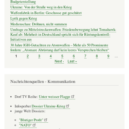
Budgeterstellung
Ukraine: Von der Straße weg in den Krieg
Waffenfabrik in Berlin: Geschosse gut geschützt
Lyrik gegen Krieg
Medienschau: Dröhnen, nicht summen
Umfrage zu Mittelstreckenwaffen: Friedensbewegung lehnt Tomahawk-
Kauf ab: Mehrheit in Deutschland spricht sich für Rüstungskontroll-
Initiativen aus
30 Jahre IGH-Gutachten zu Atomwaffen – Mehr als 50 Prominente
fordern: „Atomare Abrüstung darf kein leeres Versprechen bleiben“
Seite
2
Seite
3
Seite
4
Seite
5
Seite
6
Seite
7
Seite
8
Seite
9
…
Seite
1
Seitennummerierung
Nächste
Next ›
Letzte
Last »
Seite
Seite
Nachrichtenquellen - Kommunikation
Dorf TV Reihe:
Unter weisser Flagge
Infosperber
Dossier Ukraine-Krieg
junge Welt Dossiers:
"Blutiger Profit"
"NATO"