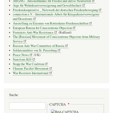
AbFaNG - Aktionsbündnis für Frieden und aktive Neutralität
Arge für Wehrdienstverweigerung und Gewaltfreiheit
Friedenskooperative _ Netzwerk der deutschen Friedensbewegung
connection e.V. - Inter­na­tio­nale Arbeit für Kriegs­dienst­ver­wei­gerer
und Deser­teure
Ausstellung zu Erasmus von Rotterdams Friedensschriften
European Bureau for Conscientious Objection
Feminists Anti-War Resistance
(Rußland)
The [Russian] Movement of Conscientious Objectors from Military
Service
Russian Anti War Committee of Russia
Soldatenmütter von St. Petersburg
Peace News
(UK)
Sanctions Kill
Stopp the War Coalition
Ukraine Pacifist Movement
War Resisters International
Suche
Suche
CAPTCHA