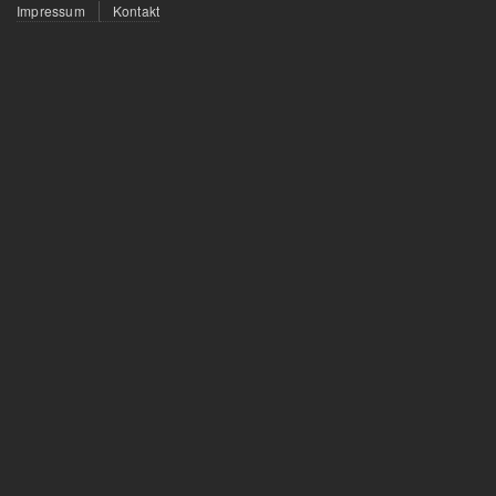
Fußzeilenmenü
Impressum
Kontakt