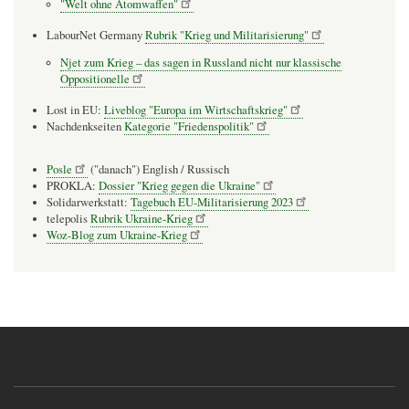
"Welt ohne Atomwaffen"
LabourNet Germany
Rubrik "Krieg und Militarisierung"
Njet zum Krieg – das sagen in Russland nicht nur klassische
Oppositionelle
Lost in EU:
Liveblog "Europa im Wirtschaftskrieg"
Nachdenkseiten
Kategorie "Friedenspolitik"
Posle
("danach") English / Russisch
PROKLA:
Dossier "Krieg gegen die Ukraine"
Solidarwerkstatt:
Tagebuch EU-Militarisierung 2023
telepolis
Rubrik Ukraine-Krieg
Woz-Blog zum Ukraine-Krieg