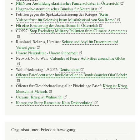
NEIN zur Ausbildung ukrainischer Panzersoldaten in Österreich!
Ungarisch-österreichisches Bündnis für Neutralität
Petition gegen die Spektakularisierung des Krieges
"Kein
Videoauftritt für Selenskij beim Musikfestival von San Remo"
Für eine Erneuerung des Journalismus in Österreich
COP27:
Stop Excluding Military Pollution from Climate Agreements
Russland, Belarus, Ukraine:
Schutz und Asyl für Deserteure und
Verweigerer
Unsere Neutralität - Unsere Sicherheit
Network No to War:
Calender of Peace Activities around the Globe
Weltsfriedenstag 1.9.2022:
Deutschland
Offener Brief deutscher Intellektueller an Bundeskanzler Olaf Scholz
Offener für Gleichbehandlung aller Flüchtlinge Brief:
Krieg ist Krieg.
Mensch ist Mensch.
Ukraine. Krieg ist Wahnsinn!
Kampagne Stopp Ramstein: Kein Drohnenkrieg!
Organisationen Friedensbewegung