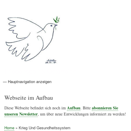
Direkt
Anmelden
Benutzermenü
zum
Inhalt
Friedenspolitik Österreich
— Hauptnavigation anzeigen
Hauptnavigation
Aktionen
Friedensbewegung
Friedensprojekte
Home
Konflikte
Links
Narichtenlinks
News
Politik
Termine
Texte
Kunst
Friedensexperten
Friedensforschung
Friedensinitiativen
Friedensnachrichten
Webseite im Aufbau
Aufbau
abonnieren Sie
Diese Webseite befindet sich noch im
. Bitte
unseren Newsletter
, um über neue Entwicklungen informiert zu werden!
Home
Krieg Und Gesundheitssystem