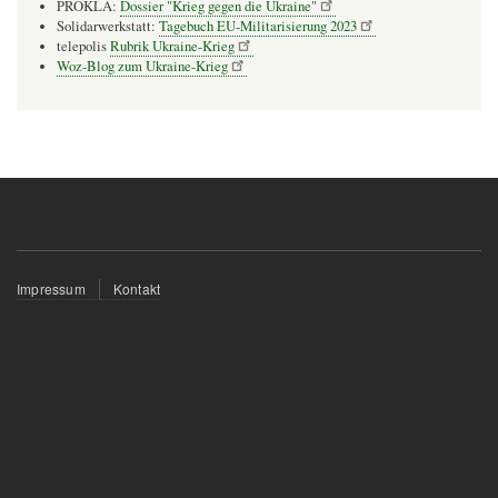
PROKLA:
Dossier "Krieg gegen die Ukraine"
Solidarwerkstatt:
Tagebuch EU-Militarisierung 2023
telepolis
Rubrik Ukraine-Krieg
Woz-Blog zum Ukraine-Krieg
Fußzeilenmenü
Impressum
Kontakt