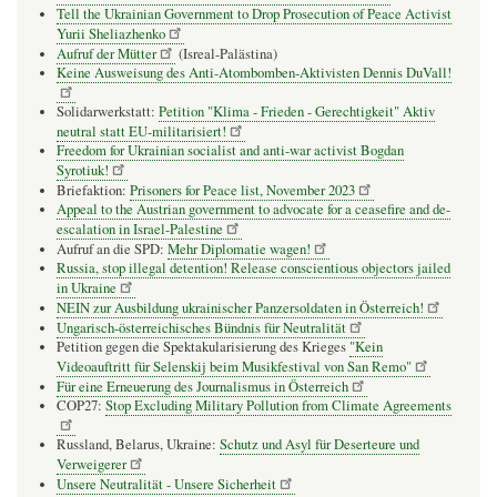
Tell the Ukrainian Government to Drop Prosecution of Peace Activist
Yurii Sheliazhenko
Aufruf der Mütter
(Isreal-Palästina)
Keine Ausweisung des Anti-Atombomben-Aktivisten Dennis DuVall!
Solidarwerkstatt:
Petition "Klima - Frieden - Gerechtigkeit" Aktiv
neutral statt EU-militarisiert!
Freedom for Ukrainian socialist and anti-war activist Bogdan
Syrotiuk!
Briefaktion:
Prisoners for Peace list, November 2023
Appeal to the Austrian government to advocate for a ceasefire and de-
escalation in Israel-Palestine
Aufruf an die SPD:
Mehr Diplomatie wagen!
Russia, stop illegal detention! Release conscientious objectors jailed
in Ukraine
NEIN zur Ausbildung ukrainischer Panzersoldaten in Österreich!
Ungarisch-österreichisches Bündnis für Neutralität
Petition gegen die Spektakularisierung des Krieges
"Kein
Videoauftritt für Selenskij beim Musikfestival von San Remo"
Für eine Erneuerung des Journalismus in Österreich
COP27:
Stop Excluding Military Pollution from Climate Agreements
Russland, Belarus, Ukraine:
Schutz und Asyl für Deserteure und
Verweigerer
Unsere Neutralität - Unsere Sicherheit