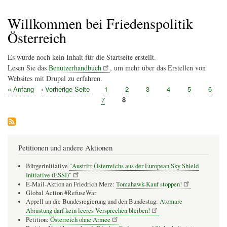
Pfadnavigation
Willkommen bei Friedenspolitik
Österreich
Es wurde noch kein Inhalt für die Startseite erstellt.
Lesen Sie das
Benutzerhandbuch
, um mehr über das Erstellen von
Websites mit Drupal zu erfahren.
Erste
« Anfang
Vorherige
‹ Vorherige Seite
Seite
1
Seite
2
Seite
3
Seite
4
Seite
5
Seite
6
Seitennummerierung
Seite
Seite
Seite
7
Seite
8
Petitionen und andere Aktionen
Bürgerinitiative
"Austritt Österreichs aus der European Sky Shield
Initiative (ESSI)"
E-Mail-Aktion an Friedrich Merz:
Tomahawk-Kauf stoppen!
Global Action #RefuseWar
Appell an die Bundesregierung und den Bundestag:
Atomare
Abrüstung darf kein leeres Versprechen bleiben!
Petition:
Österreich ohne Armee