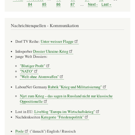
Seitennummerierung
Seite
Seite
Seite
84
Seite
85
Seite
86
Seite
87
…
Nächste
Next ›
Letzte
Last »
Seite
Seite
Nachrichtenquellen - Kommunikation
Dorf TV Reihe:
Unter weisser Flagge
Infosperber
Dossier Ukraine-Krieg
junge Welt Dossiers:
"Blutiger Profit"
"NATO"
"Welt ohne Atomwaffen"
LabourNet Germany
Rubrik "Krieg und Militarisierung"
Njet zum Krieg – das sagen in Russland nicht nur klassische
Oppositionelle
Lost in EU:
Liveblog "Europa im Wirtschaftskrieg"
Nachdenkseiten
Kategorie "Friedenspolitik"
Posle
("danach") English / Russisch