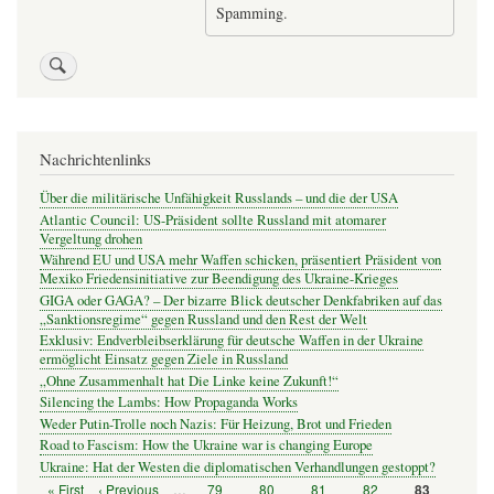
Spamming.
Nachrichtenlinks
Über die militärische Unfähigkeit Russlands – und die der USA
Atlantic Council: US-Präsident sollte Russland mit atomarer
Vergeltung drohen
Während EU und USA mehr Waffen schicken, präsentiert Präsident von
Mexiko Friedensinitiative zur Beendigung des Ukraine-Krieges
GIGA oder GAGA? – Der bizarre Blick deutscher Denkfabriken auf das
„Sanktionsregime“ gegen Russland und den Rest der Welt
Exklusiv: Endverbleibserklärung für deutsche Waffen in der Ukraine
ermöglicht Einsatz gegen Ziele in Russland
„Ohne Zusammenhalt hat Die Linke keine Zukunft!“
Silencing the Lambs: How Propaganda Works
Weder Putin-Trolle noch Nazis: Für Heizung, Brot und Frieden
Road to Fascism: How the Ukraine war is changing Europe
Ukraine: Hat der Westen die diplomatischen Verhandlungen gestoppt?
Erste
« First
Vorherige
‹ Previous
…
Seite
79
Seite
80
Seite
81
Seite
82
Seite
83