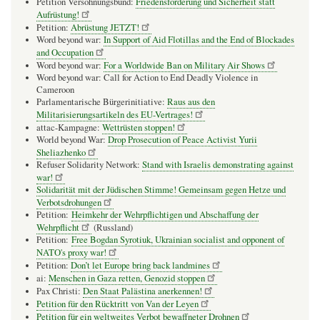
Petition Versöhnungsbund:
Friedensförderung und Sicherheit statt
Aufrüstung!
Petition:
Abrüstung JETZT!
Word beyond war:
In Support of Aid Flotillas and the End of Blockades
and Occupation
Word beyond war:
For a Worldwide Ban on Military Air Shows
Word beyond war: Call for Action to End Deadly Violence in
Cameroon
Parlamentarische Bürgerinitiative:
Raus aus den
Militarisierungsartikeln des EU-Vertrages!
attac-Kampagne:
Wettrüsten stoppen!
World beyond War:
Drop Prosecution of Peace Activist Yurii
Sheliazhenko
Refuser Solidarity Network:
Stand with Israelis demonstrating against
war!
Solidarität mit der Jüdischen Stimme! Gemeinsam gegen Hetze und
Verbotsdrohungen
Petition:
Heimkehr der Wehrpflichtigen und Abschaffung der
Wehrpflicht
(Russland)
Petition:
Free Bogdan Syrotiuk, Ukrainian socialist and opponent of
NATO's proxy war!
Petition:
Don’t let Europe bring back landmines
ai:
Menschen in Gaza retten, Genozid stoppen
Pax Christi:
Den Staat Palästina anerkennen!
Petition für den Rücktritt von Van der Leyen
Petition für ein weltweites Verbot bewaffneter Drohnen