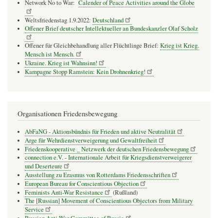
Network No to War:
Calender of Peace Activities around the Globe
Weltsfriedenstag 1.9.2022:
Deutschland
Offener Brief deutscher Intellektueller an Bundeskanzler Olaf Scholz
Offener für Gleichbehandlung aller Flüchtlinge Brief:
Krieg ist Krieg.
Mensch ist Mensch.
Ukraine. Krieg ist Wahnsinn!
Kampagne Stopp Ramstein: Kein Drohnenkrieg!
Organisationen Friedensbewegung
AbFaNG - Aktionsbündnis für Frieden und aktive Neutralität
Arge für Wehrdienstverweigerung und Gewaltfreiheit
Friedenskooperative _ Netzwerk der deutschen Friedensbewegung
connection e.V. - Inter­na­tio­nale Arbeit für Kriegs­dienst­ver­wei­gerer
und Deser­teure
Ausstellung zu Erasmus von Rotterdams Friedensschriften
European Bureau for Conscientious Objection
Feminists Anti-War Resistance
(Rußland)
The [Russian] Movement of Conscientious Objectors from Military
Service