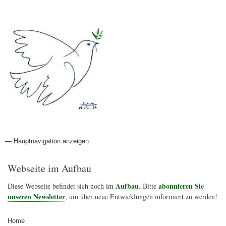
Direkt
Anmelden
Benutzermenü
zum
Inhalt
Friedenspolitik Österreich
— Hauptnavigation anzeigen
Hauptnavigation
Aktionen
Friedensbewegung
Friedensprojekte
Home
Konflikte
Links
Narichtenlinks
News
Politik
Termine
Texte
Kunst
Friedensexperten
Friedensforschung
Friedensinitiativen
Friedensnachrichten
Webseite im Aufbau
Aufbau
abonnieren Sie
Diese Webseite befindet sich noch im
. Bitte
unseren Newsletter
, um über neue Entwicklungen informiert zu werden!
Home