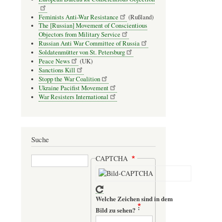
Feminists Anti-War Resistance
(Rußland)
The [Russian] Movement of Conscientious
Objectors from Military Service
Russian Anti War Committee of Russia
Soldatenmütter von St. Petersburg
Peace News
(UK)
Sanctions Kill
Stopp the War Coalition
Ukraine Pacifist Movement
War Resisters International
Suche
Suche
CAPTCHA
Welche Zeichen sind in dem
Bild zu sehen?