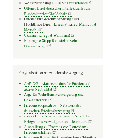
Weltsfriedenstag 1.9.2022:
Deutschland
Offener Brief deutscher Intellektueller an
Bundeskanzler Olaf Scholz
Offener für Gleichbehandlung aller
Flüchtlinge Brief:
Krieg ist Krieg. Mensch ist
Mensch.
Ukraine. Krieg ist Wahnsinn!
Kampagne Stopp Ramstein: Kein
Drohnenkrieg!
Organisationen Friedensbewegung
AbFaNG - Aktionsbündnis für Frieden und
aktive Neutralität
Arge für Wehrdienstverweigerung und
Gewaltfreiheit
Friedenskooperative _ Netzwerk der
deutschen Friedensbewegung
connection e.V. - Inter­na­tio­nale Arbeit für
Kriegs­dienst­ver­wei­gerer und Deser­teure
Ausstellung zu Erasmus von Rotterdams
Friedensschriften
European Bureau for Conscientious Objection