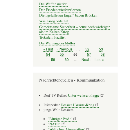
Die Waffen nieder!
Den Frieden wiedererlernen
Die „gefallenen Engel“ bauen Brücken
Was Krieg bedeutet
Gemeinsame Sicherheit – heute noch wichtiger
als im Kalten Krieg
Trotzdem Pazifist
Die Warnung der Mütter
Erste
« First
Vorherige
‹ Previous
…
Seite
52
Seite
53
Seitennummerierung
Seite
Seite
Seite
54
Seite
55
Seite
57
Seite
58
Seite
56
Seite
59
Seite
60
…
Nächste
Next ›
Letzte
Last »
Seite
Seite
Nachrichtenquellen - Kommunikation
Dorf TV Reihe:
Unter weisser Flagge
Infosperber
Dossier Ukraine-Krieg
junge Welt Dossiers:
"Blutiger Profit"
"NATO"
"Welt ohne Atomwaffen"