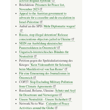
activist Bogdan Syrotiuk!
Briefaktion:
Prisoners for Peace list,
November 2023
Appeal to the Austrian government to
advocate for a ceasefire and de-escalation in
Israel-Palestine
Aufruf an die SPD:
Mehr Diplomatie wagen!
Russia, stop illegal detention! Release
conscientious objectors jailed in Ukraine
NEIN zur Ausbildung ukrainischer
Panzersoldaten in Österreich!
Ungarisch-österreichisches Bündnis für
Neutralität
Petition gegen die Spektakularisierung des
Krieges
"Kein Videoauftritt für Selenskij
beim Musikfestival von San Remo"
Für eine Erneuerung des Journalismus in
Österreich
COP27:
Stop Excluding Military Pollution
from Climate Agreements
Russland, Belarus, Ukraine:
Schutz und Asyl
für Deserteure und Verweigerer
Unsere Neutralität - Unsere Sicherheit
Network No to War:
Calender of Peace
Activities around the Globe