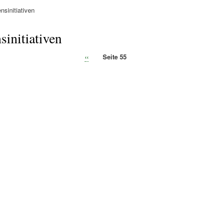
nsinitiativen
ation
sinitiativen
Vorherige
‹‹
Seite 55
ierung
Seite