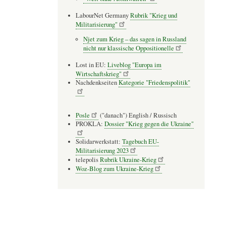
LabourNet Germany
Rubrik "Krieg und
Militarisierung"
Njet zum Krieg – das sagen in Russland
nicht nur klassische Oppositionelle
Lost in EU:
Liveblog "Europa im
Wirtschaftskrieg"
Nachdenkseiten
Kategorie "Friedenspolitik"
Posle
("danach") English / Russisch
PROKLA:
Dossier "Krieg gegen die Ukraine"
Solidarwerkstatt:
Tagebuch EU-
Militarisierung 2023
telepolis
Rubrik Ukraine-Krieg
Woz-Blog zum Ukraine-Krieg