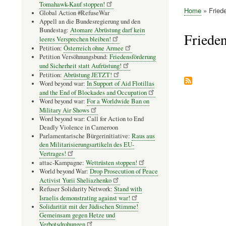
Tomahawk-Kauf stoppen!
Home
Friede
Global Action #RefuseWar
Pfadnavig
Appell an die Bundesregierung und den
Bundestag:
Atomare Abrüstung darf kein
Frieden
leeres Versprechen bleiben!
Petition:
Österreich ohne Armee
Petition Versöhnungsbund:
Friedensförderung
und Sicherheit statt Aufrüstung!
Seitennummer
Petition:
Abrüstung JETZT!
Word beyond war:
In Support of Aid Flotillas
and the End of Blockades and Occupation
Word beyond war:
For a Worldwide Ban on
Military Air Shows
Word beyond war: Call for Action to End
Deadly Violence in Cameroon
Parlamentarische Bürgerinitiative:
Raus aus
den Militarisierungsartikeln des EU-
Vertrages!
attac-Kampagne:
Wettrüsten stoppen!
World beyond War:
Drop Prosecution of Peace
Activist Yurii Sheliazhenko
Refuser Solidarity Network:
Stand with
Israelis demonstrating against war!
Solidarität mit der Jüdischen Stimme!
Gemeinsam gegen Hetze und
Verbotsdrohungen