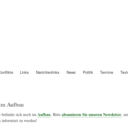
Direkt
zum
Inhalt
Österreich
Konflikte
Links
Narichtenlinks
News
Politik
Termine
Text
im Aufbau
Aufbau
abonnieren Sie unseren Newsletter
 befindet sich noch im
. Bitte
, um
 informiert zu werden!