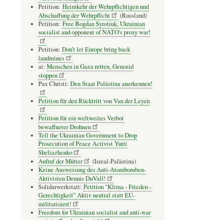
Petition:
Heimkehr der Wehrpflichtigen und
Abschaffung der Wehrpflicht
(Russland)
Petition:
Free Bogdan Syrotiuk, Ukrainian
socialist and opponent of NATO's proxy war!
Petition:
Don’t let Europe bring back
landmines
ai:
Menschen in Gaza retten, Genozid
stoppen
Pax Christi:
Den Staat Palästina anerkennen!
Petition für den Rücktritt von Van der Leyen
Petition für ein weltweites Verbot
bewaffneter Drohnen
Tell the Ukrainian Government to Drop
Prosecution of Peace Activist Yurii
Sheliazhenko
Aufruf der Mütter
(Isreal-Palästina)
Keine Ausweisung des Anti-Atombomben-
Aktivisten Dennis DuVall!
Solidarwerkstatt:
Petition "Klima - Frieden -
Gerechtigkeit" Aktiv neutral statt EU-
militarisiert!
Freedom for Ukrainian socialist and anti-war