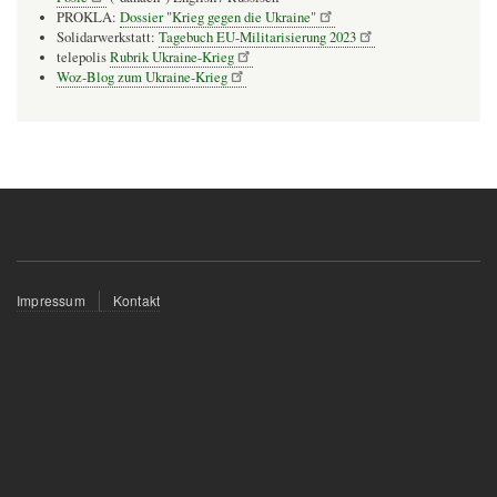
PROKLA:
Dossier "Krieg gegen die Ukraine"
Solidarwerkstatt:
Tagebuch EU-Militarisierung 2023
telepolis
Rubrik Ukraine-Krieg
Woz-Blog zum Ukraine-Krieg
Fußzeilenmenü
Impressum
Kontakt