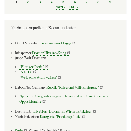
Seite
2
Seite
3
Seite
4
Seite
5
Seite
6
Seite
7
Seite
8
Seite
9
…
Seite
1
Seitennummerierung
Nächste
Next ›
Letzte
Last »
Seite
Seite
Nachrichtenquellen - Kommunikation
Dorf TV Reihe:
Unter weisser Flagge
Infosperber
Dossier Ukraine-Krieg
junge Welt Dossiers:
"Blutiger Profit"
"NATO"
"Welt ohne Atomwaffen"
LabourNet Germany
Rubrik "Krieg und Militarisierung"
Njet zum Krieg – das sagen in Russland nicht nur klassische
Oppositionelle
Lost in EU:
Liveblog "Europa im Wirtschaftskrieg"
Nachdenkseiten
Kategorie "Friedenspolitik"
Posle
("danach") English / Russisch