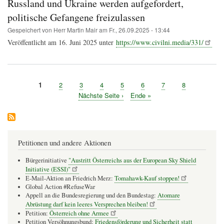
Russland und Ukraine werden aufgefordert,
Faschismus
und
politische Gefangene freizulassen
Slawa
Ukriani
Gespeichert von
Herr Martin Mair
am
Fr., 26.09.2025 - 13:44
ganz
Veröffentlicht am 16. Juni 2025 unter
https://www.civilni.media/331/
normal?
Seite
1
Seite
2
Seite
3
Seite
4
Seite
5
Seite
6
Seite
7
Seite
8
Seitennummerierung
Nächste
Nächste Seite ›
Letzte
Ende »
Seite
Seite
Petitionen und andere Aktionen
Bürgerinitiative
"Austritt Österreichs aus der European Sky Shield
Initiative (ESSI)"
E-Mail-Aktion an Friedrich Merz:
Tomahawk-Kauf stoppen!
Global Action #RefuseWar
Appell an die Bundesregierung und den Bundestag:
Atomare
Abrüstung darf kein leeres Versprechen bleiben!
Petition:
Österreich ohne Armee
Petition Versöhnungsbund:
Friedensförderung und Sicherheit statt