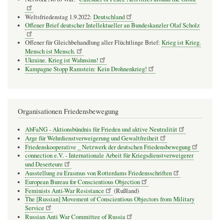
Weltsfriedenstag 1.9.2022:
Deutschland
Offener Brief deutscher Intellektueller an Bundeskanzler Olaf Scholz
Offener für Gleichbehandlung aller Flüchtlinge Brief:
Krieg ist Krieg.
Mensch ist Mensch.
Ukraine. Krieg ist Wahnsinn!
Kampagne Stopp Ramstein: Kein Drohnenkrieg!
Organisationen Friedensbewegung
AbFaNG - Aktionsbündnis für Frieden und aktive Neutralität
Arge für Wehrdienstverweigerung und Gewaltfreiheit
Friedenskooperative _ Netzwerk der deutschen Friedensbewegung
connection e.V. - Inter­na­tio­nale Arbeit für Kriegs­dienst­ver­wei­gerer
und Deser­teure
Ausstellung zu Erasmus von Rotterdams Friedensschriften
European Bureau for Conscientious Objection
Feminists Anti-War Resistance
(Rußland)
The [Russian] Movement of Conscientious Objectors from Military
Service
Russian Anti War Committee of Russia