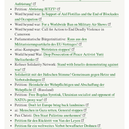
Aufrüstung!
Petition:
Abrüstung JETZT!
Word beyond war:
In Support of Aid Flotillas and the End of Blockades
and Occupation
Word beyond war:
For a Worldwide Ban on Military Air Shows
Word beyond war: Call for Action to End Deadly Violence in
Cameroon
Parlamentarische Bürgerinitiative:
Raus aus den
Militarisierungsartikeln des EU-Vertrages!
attac-Kampagne:
Wettrüsten stoppen!
World beyond War:
Drop Prosecution of Peace Activist Yurii
Sheliazhenko
Refuser Solidarity Network:
Stand with Israelis demonstrating against
war!
Solidarität mit der Jüdischen Stimme! Gemeinsam gegen Hetze und
Verbotsdrohungen
Petition:
Heimkehr der Wehrpflichtigen und Abschaffung der
Wehrpflicht
(Russland)
Petition:
Free Bogdan Syrotiuk, Ukrainian socialist and opponent of
NATO's proxy war!
Petition:
Don’t let Europe bring back landmines
ai:
Menschen in Gaza retten, Genozid stoppen
Pax Christi:
Den Staat Palästina anerkennen!
Petition für den Rücktritt von Van der Leyen
Petition für ein weltweites Verbot bewaffneter Drohnen