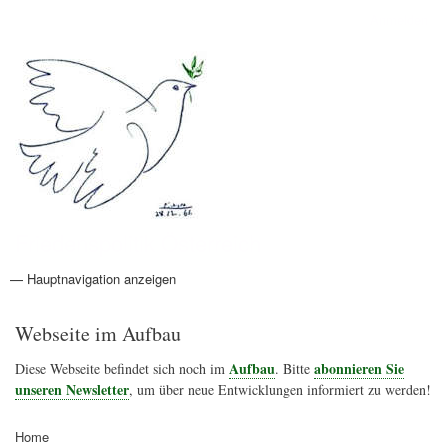
Direkt
Anmelden
Benutzermenü
zum
Inhalt
Friedenspolitik Österreich
— Hauptnavigation anzeigen
Hauptnavigation
Aktionen
Friedensbewegung
Friedensprojekte
Home
Konflikte
Links
Narichtenlinks
News
Politik
Termine
Texte
Kunst
Friedensexperten
Friedensforschung
Friedensinitiativen
Friedensnachrichten
Webseite im Aufbau
Aufbau
abonnieren Sie
Diese Webseite befindet sich noch im
. Bitte
unseren Newsletter
, um über neue Entwicklungen informiert zu werden!
Home