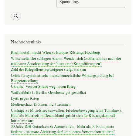
Spamming.
Nachrichtenlinks
Rheinmetall macht Wien zu Europas Rüstungs-Hochburg
Wissenschaftler schlagen Alarm: Wendet sich Großbritannien nach der
nuklearen Abschreckung der (atomaren) Kriegsführung zu?
Zahl der Kriegsdienstverweigerer steigt stark an
Grüne für systematische menschenrechtliche Wirkungsprüfung bei
Budgeterstellung
Ukraine: Von der Straße weg in den Krieg
Waffenfabrik in Berlin: Geschosse gut geschützt
Lyrik gegen Krieg
Medienschau: Dröhnen, nicht summen
Umfrage zu Mittelstreckenwaffen: Friedensbewegung lehnt Tomahawk-
Kauf ab: Mehrheit in Deutschland spricht sich für Rüstungskontroll-
Initiativen aus
30 Jahre IGH-Gutachten zu Atomwaffen – Mehr als 50 Prominente
fordern: „Atomare Abrüstung darf kein leeres Versprechen bleiben“