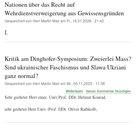
Nationen über das Recht auf
Wehrdienstverweigerung aus Gewissensgründen
Gespeichert von
Herr Martin Mair
am
Fr., 16.01.2026 - 21:42
I.
Kritik am Dinghofer-Symposium: Zweierlei Mass?
Sind ukrainischer Faschismus und Slawa Ukriani
ganz normal?
Gespeichert von
Herr Martin Mair
am
Mi., 05.11.2025 - 11:38
über
Weiterlesen
Neuen Kommentar hinzufügen
Kritik
Sehr geehrter Herr emer. Univ.Prof. DDr. Helmut Konrad,
am
Dinghofer-
sehr geehrter Herr Univ.-Prof. DDr. Oliver Rathkolb,
Symposium:
Zweierlei
Mass?
Sind
ukrainischer