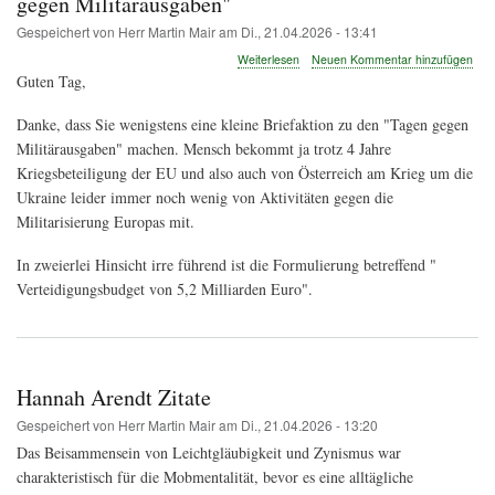
gegen Militärausgaben"
Gespeichert von
Herr Martin Mair
am
Di., 21.04.2026 - 13:41
über
Weiterlesen
Neuen Kommentar hinzufügen
Irre
Guten Tag,
führende
Zahl
Danke, dass Sie wenigstens eine kleine Briefaktion zu den "Tagen gegen
bei
Militärausgaben" machen. Mensch bekommt ja trotz 4 Jahre
Briefaktion
zu
Kriegsbeteiligung der EU und also auch von Österreich am Krieg um die
den
Ukraine leider immer noch wenig von Aktivitäten gegen die
"Tagen
Militarisierung Europas mit.
gegen
Militärausgaben"
In zweierlei Hinsicht irre führend ist die Formulierung betreffend "
Verteidigungsbudget von 5,2 Milliarden Euro".
Hannah Arendt Zitate
Gespeichert von
Herr Martin Mair
am
Di., 21.04.2026 - 13:20
Das Beisammensein von Leichtgläubigkeit und Zynismus war
charakteristisch für die Mobmentalität, bevor es eine alltägliche