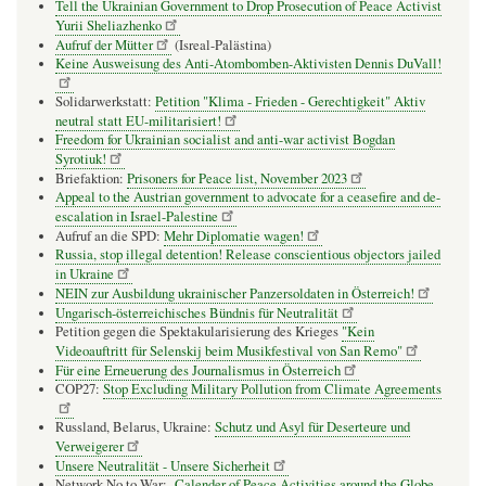
Tell the Ukrainian Government to Drop Prosecution of Peace Activist
Yurii Sheliazhenko
Aufruf der Mütter
(Isreal-Palästina)
Keine Ausweisung des Anti-Atombomben-Aktivisten Dennis DuVall!
Solidarwerkstatt:
Petition "Klima - Frieden - Gerechtigkeit" Aktiv
neutral statt EU-militarisiert!
Freedom for Ukrainian socialist and anti-war activist Bogdan
Syrotiuk!
Briefaktion:
Prisoners for Peace list, November 2023
Appeal to the Austrian government to advocate for a ceasefire and de-
escalation in Israel-Palestine
Aufruf an die SPD:
Mehr Diplomatie wagen!
Russia, stop illegal detention! Release conscientious objectors jailed
in Ukraine
NEIN zur Ausbildung ukrainischer Panzersoldaten in Österreich!
Ungarisch-österreichisches Bündnis für Neutralität
Petition gegen die Spektakularisierung des Krieges
"Kein
Videoauftritt für Selenskij beim Musikfestival von San Remo"
Für eine Erneuerung des Journalismus in Österreich
COP27:
Stop Excluding Military Pollution from Climate Agreements
Russland, Belarus, Ukraine:
Schutz und Asyl für Deserteure und
Verweigerer
Unsere Neutralität - Unsere Sicherheit
Network No to War:
Calender of Peace Activities around the Globe