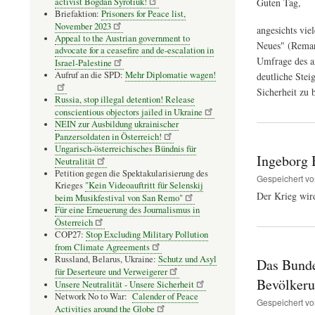
activist Bogdan Syrotiuk!
Guten Tag,
Briefaktion:
Prisoners for Peace list,
November 2023
angesichts vi
Appeal to the Austrian government to
Neues" (Remarq
advocate for a ceasefire and de-escalation in
Umfrage des an
Israel-Palestine
Aufruf an die SPD:
Mehr Diplomatie wagen!
deutliche Stei
Sicherheit zu
Russia, stop illegal detention! Release
conscientious objectors jailed in Ukraine
NEIN zur Ausbildung ukrainischer
Panzersoldaten in Österreich!
Ungarisch-österreichisches Bündnis für
Ingeborg 
Neutralität
Petition gegen die Spektakularisierung des
Gespeichert v
Krieges
"Kein Videoauftritt für Selenskij
Der Krieg wird
beim Musikfestival von San Remo"
Für eine Erneuerung des Journalismus in
Österreich
COP27:
Stop Excluding Military Pollution
from Climate Agreements
Russland, Belarus, Ukraine:
Schutz und Asyl
Das Bunde
für Deserteure und Verweigerer
Bevölkeru
Unsere Neutralität - Unsere Sicherheit
Network No to War:
Calender of Peace
Gespeichert v
Activities around the Globe