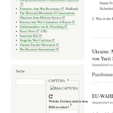
Damit Fri
Sicherhei
Feminists Anti-War Resistance
(Rußland)
The [Russian] Movement of Conscientious
Objectors from Military Service
Was in der 
Russian Anti War Committee of Russia
Soldatenmütter von St. Petersburg
Peace News
(UK)
Sanctions Kill
Stopp the War Coalition
Ukraine Pacifist Movement
War Resisters International
Ukraine: 
von Yurii
Gespeichert v
Suche
Pazifismus
Suche
CAPTCHA
EU-WAHLU
Welche Zeichen sind in dem
Gespeichert v
Bild zu sehen?