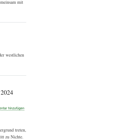
gemeinsam mit
er westlichen
 2024
tar hinzufügen
ergrund treten,
e
tt zu Nichte.