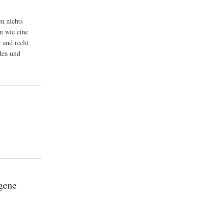
n nichts
n wie eine
 und recht
den und
tschaft
gene