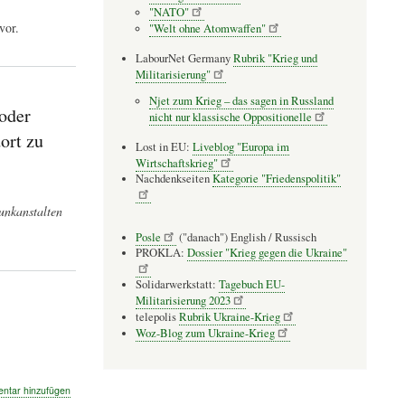
"NATO"
vor.
"Welt ohne Atomwaffen"
LabourNet Germany
Rubrik "Krieg und
Militarisierung"
Njet zum Krieg – das sagen in Russland
 oder
nicht nur klassische Oppositionelle
ort zu
Lost in EU:
Liveblog "Europa im
Wirtschaftskrieg"
Nachdenkseiten
Kategorie "Friedenspolitik"
unkanstalten
Posle
("danach") English / Russisch
PROKLA:
Dossier "Krieg gegen die Ukraine"
Solidarwerkstatt:
Tagebuch EU-
Militarisierung 2023
telepolis
Rubrik Ukraine-Krieg
Woz-Blog zum Ukraine-Krieg
tar hinzufügen