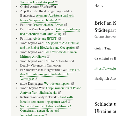
Tomahawk-Kauf stoppen!
Home
Global Action #RefuseWar
Pfadnavig
Appell an die Bundesregierung und den
Bundestag:
Atomare Abrüstung darf kein
leeres Versprechen bleiben!
Brief an 
Petition:
Österreich ohne Armee
Städtepar
Petition Versöhnungsbund:
Friedensförderung
und Sicherheit statt Aufrüstung!
Gespeichert v
Petition:
Abrüstung JETZT!
Word beyond war:
In Support of Aid Flotillas
and the End of Blockades and Occupation
Guten Tag,
Word beyond war:
For a Worldwide Ban on
Military Air Shows
da scheint es 
Word beyond war: Call for Action to End
Deadly Violence in Cameroon
https://www.ju
Parlamentarische Bürgerinitiative:
Raus aus
den Militarisierungsartikeln des EU-
Bezüglich Asow
Vertrages!
attac-Kampagne:
Wettrüsten stoppen!
World beyond War:
Drop Prosecution of Peace
Activist Yurii Sheliazhenko
Refuser Solidarity Network:
Stand with
Israelis demonstrating against war!
Schlacht u
Solidarität mit der Jüdischen Stimme!
Ukraine au
Gemeinsam gegen Hetze und
Verbotsdrohungen