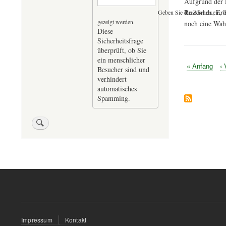
Aufgrund der 
Russlands, Erl
Geben Sie die Zeichen ein, d
gezeigt werden.
noch eine Wahl
Diese
Sicherheitsfrage
überprüft, ob Sie
ein menschlicher
Erste
« Anfang
Vo
‹ 
Besucher sind und
Seitennummer
Seite
Se
verhindert
automatisches
Spamming.
Fußzeilenmenü
Impressum
Kontakt