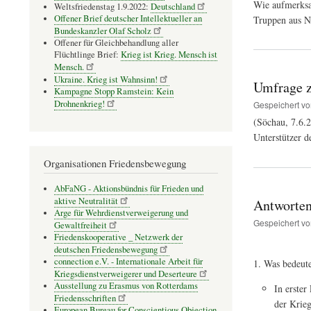
Wie aufmerksa
Weltsfriedenstag 1.9.2022:
Deutschland
Offener Brief deutscher Intellektueller an
Truppen aus 
Bundeskanzler Olaf Scholz
Offener für Gleichbehandlung aller
Flüchtlinge Brief:
Krieg ist Krieg. Mensch ist
Mensch.
Ukraine. Krieg ist Wahnsinn!
Umfrage z
Kampagne Stopp Ramstein: Kein
Drohnenkrieg!
Gespeichert v
(Söchau, 7.6.2
Unterstützer d
Organisationen Friedensbewegung
AbFaNG - Aktionsbündnis für Frieden und
aktive Neutralität
Antworten
Arge für Wehrdienstverweigerung und
Gespeichert v
Gewaltfreiheit
Friedenskooperative _ Netzwerk der
deutschen Friedensbewegung
connection e.V. - Inter­na­tio­nale Arbeit für
Was bedeute
Kriegs­dienst­ver­wei­gerer und Deser­teure
Ausstellung zu Erasmus von Rotterdams
In erster
Friedensschriften
der Krieg
European Bureau for Conscientious Objection