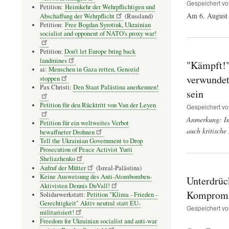
Gespeichert v
Petition:
Heimkehr der Wehrpflichtigen und
Am 6. August 
Abschaffung der Wehrpflicht
(Russland)
Petition:
Free Bogdan Syrotiuk, Ukrainian
socialist and opponent of NATO's proxy war!
Petition:
Don’t let Europe bring back
landmines
"Kämpft!" 
ai:
Menschen in Gaza retten, Genozid
verwundet"
stoppen
Pax Christi:
Den Staat Palästina anerkennen!
sein
Petition für den Rücktritt von Van der Leyen
Gespeichert v
Anmerkung: Im 
Petition für ein weltweites Verbot
auch kritische
bewaffneter Drohnen
Tell the Ukrainian Government to Drop
Prosecution of Peace Activist Yurii
Sheliazhenko
Aufruf der Mütter
(Isreal-Palästina)
Keine Ausweisung des Anti-Atombomben-
Unterdrüc
Aktivisten Dennis DuVall!
Kompromis
Solidarwerkstatt:
Petition "Klima - Frieden -
Gerechtigkeit" Aktiv neutral statt EU-
Gespeichert v
militarisiert!
Freedom for Ukrainian socialist and anti-war