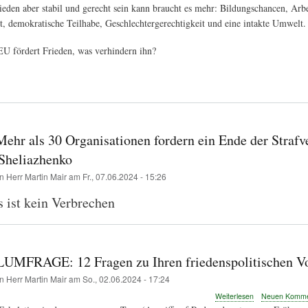
eden aber stabil und gerecht sein kann braucht es mehr: Bildungschancen, Arbei
zur
t, demokratische Teilhabe, Geschlechtergerechtigkeit und eine intakte Umwelt.
EU-
Wahl
2024
EU fördert Frieden, was verhindern ihn?
Mehr als 30 Organisationen fordern ein Ende der Strafv
 Sheliazhenko
on
Herr Martin Mair
am
Fr., 07.06.2024 - 15:26
 ist kein Verbrechen
MFRAGE: 12 Fragen zu Ihren friedenspolitischen V
on
Herr Martin Mair
am
So., 02.06.2024 - 17:24
über
Weiterlesen
Neuen Kommen
EU-