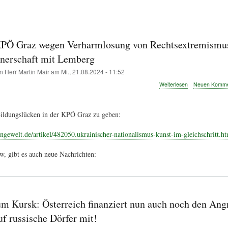
ation
KPÖ Graz wegen Verharmlosung von Rechtsextremismus
tnerschaft mit Lemberg
on
Herr Martin Mair
am
Mi., 21.08.2024 - 11:52
über
Weiterlesen
Neuen Kommen
Brief
an
KPÖ
Bildungslücken in der KPÖ Graz zu geben:
Graz
wegen
ngewelt.de/artikel/482050.ukrainischer-nationalismus-kunst-im-gleichschritt.ht
Verharmlosung
von
Rechtsextremis
, gibt es auch neue Nachrichten:
in
der
Städtepartnersc
mit
Lemberg
m Kursk: Österreich finanziert nun auch noch den Angr
f russische Dörfer mit!