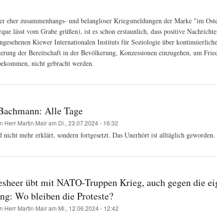
Nachrichten
beim
eler eher zusammenhangs- und belangloser Kriegsmeldungen der Marke "im Oste
ORF:
ue lässt vom Grabe grüßen), ist es schon erstaunlich, dass positive Nachrichte
Umfrage
zu
gesehenen Kiewer Internationalen Instituts für Soziologie über kontinuierliche
steigender
gerung der Bereitschaft in der Bevölkerung, Konzessionen einzugehen, um Frie
Kompromissberei
 bekommen, nicht gebracht werden.
in
der
ukrainischen
Bevölkerung
Bachmann: Alle Tage
on
Herr Martin Mair
am
Di., 23.07.2024 - 16:32
 nicht mehr erklärt, sondern fortgesetzt. Das Unerhört ist alltäglich geworden.
sheer übt mit NATO-Truppen Krieg, auch gegen die ei
ng: Wo bleiben die Proteste?
on
Herr Martin Mair
am
Mi., 12.06.2024 - 12:42