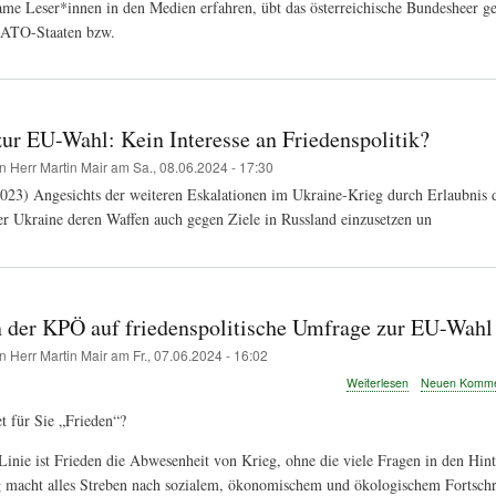
me Leser*innen in den Medien erfahren, übt das österreichische Bundesheer 
NATO-Staaten bzw.
ur EU-Wahl: Kein Interesse an Friedenspolitik?
on
Herr Martin Mair
am
Sa., 08.06.2024 - 17:30
023) Angesichts der weiteren Eskalationen im Ukraine-Krieg durch Erlaubnis d
er Ukraine deren Waffen auch gegen Ziele in Russland einzusetzen un
 der KPÖ auf friedenspolitische Umfrage zur EU-Wahl
on
Herr Martin Mair
am
Fr., 07.06.2024 - 16:02
über
Weiterlesen
Neuen Kommen
Antworten
t für Sie „Frieden“?
der
KPÖ
auf
 Linie ist Frieden die Abwesenheit von Krieg, ohne die viele Fragen in den Hint
friedenspolitisch
 macht alles Streben nach sozialem, ökonomischem und ökologischem Fortschri
Umfrage