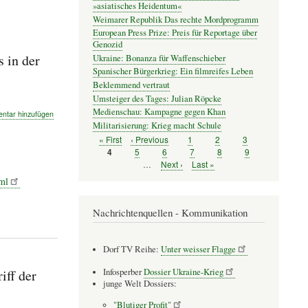
»asiatisches Heidentum«
Weimarer Republik Das rechte Mordprogramm
European Press Prize: Preis für Reportage über
Genozid
 in der
Ukraine: Bonanza für Waffenschieber
Spanischer Bürgerkrieg: Ein filmreifes Leben
Beklemmend vertraut
Umsteiger des Tages: Julian Röpcke
Medienschau: Kampagne gegen Khan
tar hinzufügen
Militarisierung: Krieg macht Schule
Erste
« First
Vorherige
‹ Previous
Seite
1
Seite
2
Seite
3
Seitennummerierung
Seite
Seite
Seite
5
Seite
6
Seite
7
Seite
8
Seite
9
Seite
4
…
Nächste
Next ›
Letzte
Last »
Seite
Seite
ml
mus
Nachrichtenquellen - Kommunikation
haft
Dorf TV Reihe:
Unter weisser Flagge
iff der
Infosperber
Dossier Ukraine-Krieg
junge Welt Dossiers:
"Blutiger Profit"