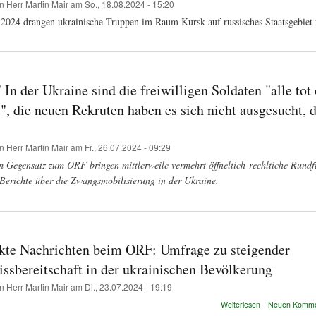
on
Herr Martin Mair
am
So., 18.08.2024 - 15:20
2024 drangen ukrainische Truppen im Raum Kursk auf russisches Staatsgebiet 
In der Ukraine sind die freiwilligen Soldaten "alle tot
, die neuen Rekruten haben es sich nicht ausgesucht, d
on
Herr Martin Mair
am
Fr., 26.07.2024 - 09:29
Gegensatz zum ORF bringen mittlerweile vermehrt öffneltich-rechltiche Rundf
 Berichte über die Zwangsmobilisierung in der Ukraine.
kte Nachrichten beim ORF: Umfrage zu steigender
sbereitschaft in der ukrainischen Bevölkerung
on
Herr Martin Mair
am
Di., 23.07.2024 - 19:19
über
Weiterlesen
Neuen Kommen
Unterdrückte