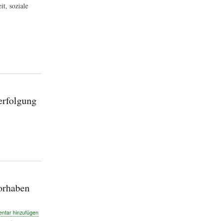
t, soziale
erfolgung
orhaben
tar hinzufügen