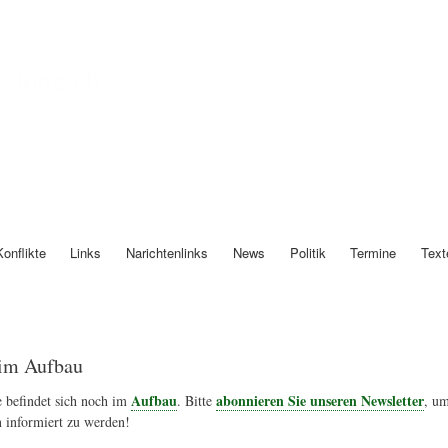
Direkt
zum
Inhalt
Österreich
Konflikte
Links
Narichtenlinks
News
Politik
Termine
Text
im Aufbau
Aufbau
abonnieren Sie unseren Newsletter
 befindet sich noch im
. Bitte
, um
 informiert zu werden!