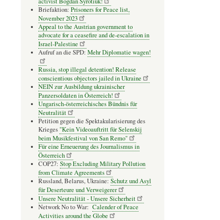
activist Bogdan Syrotiuk!
Briefaktion:
Prisoners for Peace list,
November 2023
Appeal to the Austrian government to
advocate for a ceasefire and de-escalation in
Israel-Palestine
Aufruf an die SPD:
Mehr Diplomatie wagen!
Russia, stop illegal detention! Release
conscientious objectors jailed in Ukraine
NEIN zur Ausbildung ukrainischer
Panzersoldaten in Österreich!
Ungarisch-österreichisches Bündnis für
Neutralität
Petition gegen die Spektakularisierung des
Krieges
"Kein Videoauftritt für Selenskij
beim Musikfestival von San Remo"
Für eine Erneuerung des Journalismus in
Österreich
COP27:
Stop Excluding Military Pollution
from Climate Agreements
Russland, Belarus, Ukraine:
Schutz und Asyl
für Deserteure und Verweigerer
Unsere Neutralität - Unsere Sicherheit
Network No to War:
Calender of Peace
Activities around the Globe