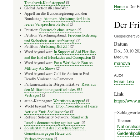
Tomahawk-Kauf stoppen!
Home
Der Fr
Global Action #RefuseWar
Pfadnavig
Appell an die Bundesregierung und den
Bundestag:
Atomare Abrüstung darf kein
Der Fri
leeres Versprechen bleiben!
Petition:
Österreich ohne Armee
Petition Versöhnungsbund:
Friedensförderung
Gespeichert v
und Sicherheit statt Aufrüstung!
Datum
Petition:
Abrüstung JETZT!
Do., 30.10.20
Word beyond war:
In Support of Aid Flotillas
Medium
and the End of Blockades and Occupation
manova
Word beyond war:
For a Worldwide Ban on
Military Air Shows
Word beyond war: Call for Action to End
Autor
Deadly Violence in Cameroon
Ensel Leo
Parlamentarische Bürgerinitiative:
Raus aus
den Militarisierungsartikeln des EU-
Link
Vertrages!
https://www.m
attac-Kampagne:
Wettrüsten stoppen!
World beyond War:
Drop Prosecution of Peace
Activist Yurii Sheliazhenko
Schlagworte
Refuser Solidarity Network:
Stand with
Themen
Israelis demonstrating against war!
Nationalsoz
Solidarität mit der Jüdischen Stimme!
Gedenkpoli
Gemeinsam gegen Hetze und
Verbotsdrohungen