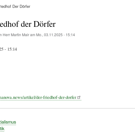
iedhof Der Dörfer
ation
edhof der Dörfer
on
Herr Martin Mair
am
Mo., 03.11.2025 - 15:14
25 - 15:14
anova.news/artikel/der-friedhof-der-dorfer
ialismus
tik