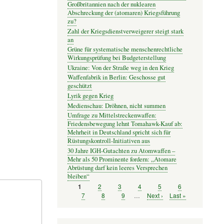
Großbritannien nach der nuklearen
Abschreckung der (atomaren) Kriegsführung
zu?
Zahl der Kriegsdienstverweigerer steigt stark
an
Grüne für systematische menschenrechtliche
Wirkungsprüfung bei Budgeterstellung
Ukraine: Von der Straße weg in den Krieg
Waffenfabrik in Berlin: Geschosse gut
geschützt
Lyrik gegen Krieg
Medienschau: Dröhnen, nicht summen
Umfrage zu Mittelstreckenwaffen:
Friedensbewegung lehnt Tomahawk-Kauf ab:
Mehrheit in Deutschland spricht sich für
Rüstungskontroll-Initiativen aus
30 Jahre IGH-Gutachten zu Atomwaffen –
Mehr als 50 Prominente fordern: „Atomare
Abrüstung darf kein leeres Versprechen
bleiben“
Seite
2
Seite
3
Seite
4
Seite
5
Seite
6
Seite
1
Seitennummerierung
Seite
7
Seite
8
Seite
9
…
Nächste
Next ›
Letzte
Last »
Seite
Seite