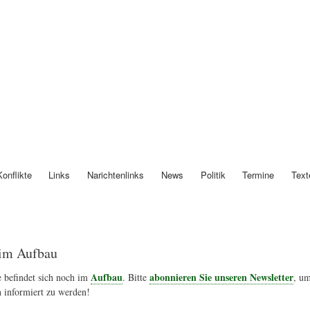
Direkt
zum
Inhalt
Österreich
Konflikte
Links
Narichtenlinks
News
Politik
Termine
Text
im Aufbau
Aufbau
abonnieren Sie unseren Newsletter
 befindet sich noch im
. Bitte
, um
 informiert zu werden!