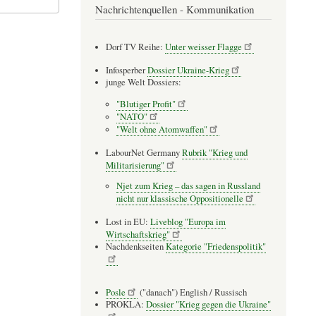
Nachrichtenquellen - Kommunikation
Dorf TV Reihe:
Unter weisser Flagge
Infosperber
Dossier Ukraine-Krieg
junge Welt Dossiers:
"Blutiger Profit"
"NATO"
"Welt ohne Atomwaffen"
LabourNet Germany
Rubrik "Krieg und
Militarisierung"
Njet zum Krieg – das sagen in Russland
nicht nur klassische Oppositionelle
Lost in EU:
Liveblog "Europa im
Wirtschaftskrieg"
Nachdenkseiten
Kategorie "Friedenspolitik"
Posle
("danach") English / Russisch
PROKLA:
Dossier "Krieg gegen die Ukraine"