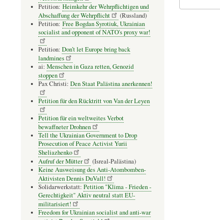
Petition:
Heimkehr der Wehrpflichtigen und
Abschaffung der Wehrpflicht
(Russland)
Petition:
Free Bogdan Syrotiuk, Ukrainian
socialist and opponent of NATO's proxy war!
Petition:
Don’t let Europe bring back
landmines
ai:
Menschen in Gaza retten, Genozid
stoppen
Pax Christi:
Den Staat Palästina anerkennen!
Petition für den Rücktritt von Van der Leyen
Petition für ein weltweites Verbot
bewaffneter Drohnen
Tell the Ukrainian Government to Drop
Prosecution of Peace Activist Yurii
Sheliazhenko
Aufruf der Mütter
(Isreal-Palästina)
Keine Ausweisung des Anti-Atombomben-
Aktivisten Dennis DuVall!
Solidarwerkstatt:
Petition "Klima - Frieden -
Gerechtigkeit" Aktiv neutral statt EU-
militarisiert!
Freedom for Ukrainian socialist and anti-war