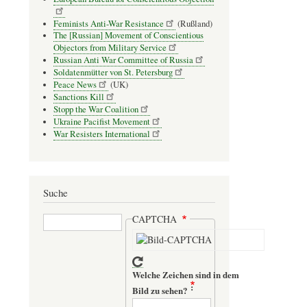
Feminists Anti-War Resistance
(Rußland)
The [Russian] Movement of Conscientious
Objectors from Military Service
Russian Anti War Committee of Russia
Soldatenmütter von St. Petersburg
Peace News
(UK)
Sanctions Kill
Stopp the War Coalition
Ukraine Pacifist Movement
War Resisters International
Suche
Suche
CAPTCHA
Welche Zeichen sind in dem
Bild zu sehen?