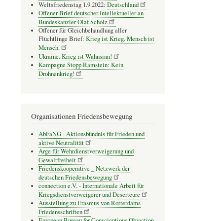
Weltsfriedenstag 1.9.2022:
Deutschland
Offener Brief deutscher Intellektueller an
Bundeskanzler Olaf Scholz
Offener für Gleichbehandlung aller
Flüchtlinge Brief:
Krieg ist Krieg. Mensch ist
Mensch.
Ukraine. Krieg ist Wahnsinn!
Kampagne Stopp Ramstein: Kein
Drohnenkrieg!
Organisationen Friedensbewegung
AbFaNG - Aktionsbündnis für Frieden und
aktive Neutralität
Arge für Wehrdienstverweigerung und
Gewaltfreiheit
Friedenskooperative _ Netzwerk der
deutschen Friedensbewegung
connection e.V. - Inter­na­tio­nale Arbeit für
Kriegs­dienst­ver­wei­gerer und Deser­teure
Ausstellung zu Erasmus von Rotterdams
Friedensschriften
European Bureau for Conscientious Objection