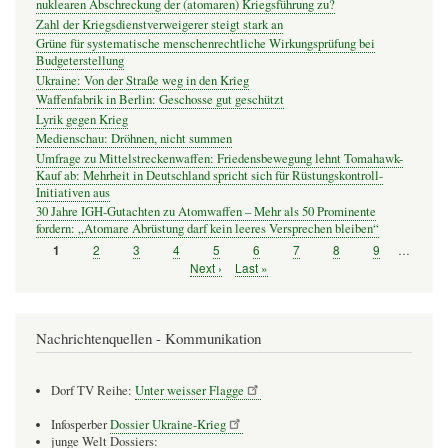
nuklearen Abschreckung der (atomaren) Kriegsführung zu?
Zahl der Kriegsdienstverweigerer steigt stark an
Grüne für systematische menschenrechtliche Wirkungsprüfung bei
Budgeterstellung
Ukraine: Von der Straße weg in den Krieg
Waffenfabrik in Berlin: Geschosse gut geschützt
Lyrik gegen Krieg
Medienschau: Dröhnen, nicht summen
Umfrage zu Mittelstreckenwaffen: Friedensbewegung lehnt Tomahawk-
Kauf ab: Mehrheit in Deutschland spricht sich für Rüstungskontroll-
Initiativen aus
30 Jahre IGH-Gutachten zu Atomwaffen – Mehr als 50 Prominente
fordern: „Atomare Abrüstung darf kein leeres Versprechen bleiben“
Seite
2
Seite
3
Seite
4
Seite
5
Seite
6
Seite
7
Seite
8
Seite
9
…
Seite
1
Seitennummerierung
Nächste
Next ›
Letzte
Last »
Seite
Seite
Nachrichtenquellen - Kommunikation
Dorf TV Reihe:
Unter weisser Flagge
Infosperber
Dossier Ukraine-Krieg
junge Welt Dossiers: