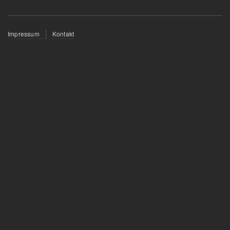
Fußzeilenmenü
Impressum
Kontakt