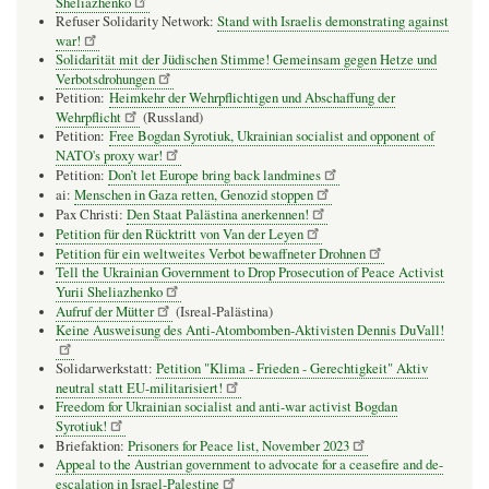
Sheliazhenko
Refuser Solidarity Network:
Stand with Israelis demonstrating against
war!
Solidarität mit der Jüdischen Stimme! Gemeinsam gegen Hetze und
Verbotsdrohungen
Petition:
Heimkehr der Wehrpflichtigen und Abschaffung der
Wehrpflicht
(Russland)
Petition:
Free Bogdan Syrotiuk, Ukrainian socialist and opponent of
NATO's proxy war!
Petition:
Don’t let Europe bring back landmines
ai:
Menschen in Gaza retten, Genozid stoppen
Pax Christi:
Den Staat Palästina anerkennen!
Petition für den Rücktritt von Van der Leyen
Petition für ein weltweites Verbot bewaffneter Drohnen
Tell the Ukrainian Government to Drop Prosecution of Peace Activist
Yurii Sheliazhenko
Aufruf der Mütter
(Isreal-Palästina)
Keine Ausweisung des Anti-Atombomben-Aktivisten Dennis DuVall!
Solidarwerkstatt:
Petition "Klima - Frieden - Gerechtigkeit" Aktiv
neutral statt EU-militarisiert!
Freedom for Ukrainian socialist and anti-war activist Bogdan
Syrotiuk!
Briefaktion:
Prisoners for Peace list, November 2023
Appeal to the Austrian government to advocate for a ceasefire and de-
escalation in Israel-Palestine