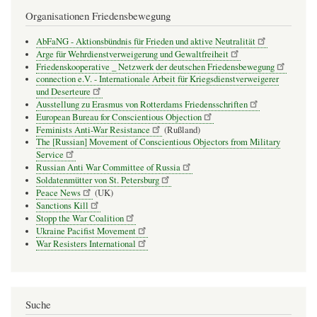
Organisationen Friedensbewegung
AbFaNG - Aktionsbündnis für Frieden und aktive Neutralität
Arge für Wehrdienstverweigerung und Gewaltfreiheit
Friedenskooperative _ Netzwerk der deutschen Friedensbewegung
connection e.V. - Inter­na­tio­nale Arbeit für Kriegs­dienst­ver­wei­gerer
und Deser­teure
Ausstellung zu Erasmus von Rotterdams Friedensschriften
European Bureau for Conscientious Objection
Feminists Anti-War Resistance
(Rußland)
The [Russian] Movement of Conscientious Objectors from Military
Service
Russian Anti War Committee of Russia
Soldatenmütter von St. Petersburg
Peace News
(UK)
Sanctions Kill
Stopp the War Coalition
Ukraine Pacifist Movement
War Resisters International
Suche