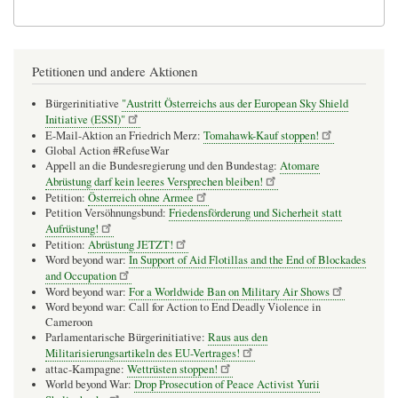
Petitionen und andere Aktionen
Bürgerinitiative
"Austritt Österreichs aus der European Sky Shield
Initiative (ESSI)"
E-Mail-Aktion an Friedrich Merz:
Tomahawk-Kauf stoppen!
Global Action #RefuseWar
Appell an die Bundesregierung und den Bundestag:
Atomare
Abrüstung darf kein leeres Versprechen bleiben!
Petition:
Österreich ohne Armee
Petition Versöhnungsbund:
Friedensförderung und Sicherheit statt
Aufrüstung!
Petition:
Abrüstung JETZT!
Word beyond war:
In Support of Aid Flotillas and the End of Blockades
and Occupation
Word beyond war:
For a Worldwide Ban on Military Air Shows
Word beyond war: Call for Action to End Deadly Violence in
Cameroon
Parlamentarische Bürgerinitiative:
Raus aus den
Militarisierungsartikeln des EU-Vertrages!
attac-Kampagne:
Wettrüsten stoppen!
World beyond War:
Drop Prosecution of Peace Activist Yurii