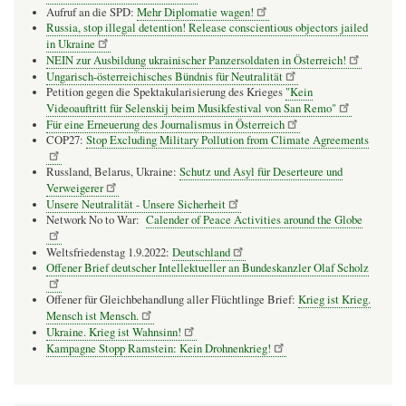
Aufruf an die SPD:
Mehr Diplomatie wagen!
Russia, stop illegal detention! Release conscientious objectors jailed
in Ukraine
NEIN zur Ausbildung ukrainischer Panzersoldaten in Österreich!
Ungarisch-österreichisches Bündnis für Neutralität
Petition gegen die Spektakularisierung des Krieges
"Kein
Videoauftritt für Selenskij beim Musikfestival von San Remo"
Für eine Erneuerung des Journalismus in Österreich
COP27:
Stop Excluding Military Pollution from Climate Agreements
Russland, Belarus, Ukraine:
Schutz und Asyl für Deserteure und
Verweigerer
Unsere Neutralität - Unsere Sicherheit
Network No to War:
Calender of Peace Activities around the Globe
Weltsfriedenstag 1.9.2022:
Deutschland
Offener Brief deutscher Intellektueller an Bundeskanzler Olaf Scholz
Offener für Gleichbehandlung aller Flüchtlinge Brief:
Krieg ist Krieg.
Mensch ist Mensch.
Ukraine. Krieg ist Wahnsinn!
Kampagne Stopp Ramstein: Kein Drohnenkrieg!