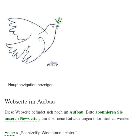
Direkt
Anmelden
Benutzermenü
zum
Inhalt
Friedenspolitik Österreich
— Hauptnavigation anzeigen
Hauptnavigation
Aktionen
Friedensbewegung
Friedensprojekte
Home
Konflikte
Links
Narichtenlinks
News
Politik
Termine
Texte
Kunst
Friedensexperten
Friedensforschung
Friedensinitiativen
Friedensnachrichten
Webseite im Aufbau
Aufbau
abonnieren Sie
Diese Webseite befindet sich noch im
. Bitte
unseren Newsletter
, um über neue Entwicklungen informiert zu werden!
Home
„Rechtzeitig Widerstand Leisten“