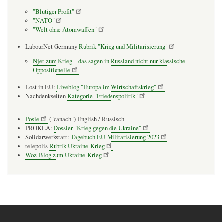
"Blutiger Profit"
"NATO"
"Welt ohne Atomwaffen"
LabourNet Germany
Rubrik "Krieg und Militarisierung"
Njet zum Krieg – das sagen in Russland nicht nur klassische
Oppositionelle
Lost in EU:
Liveblog "Europa im Wirtschaftskrieg"
Nachdenkseiten
Kategorie "Friedenspolitik"
Posle
("danach") English / Russisch
PROKLA:
Dossier "Krieg gegen die Ukraine"
Solidarwerkstatt:
Tagebuch EU-Militarisierung 2023
telepolis
Rubrik Ukraine-Krieg
Woz-Blog zum Ukraine-Krieg