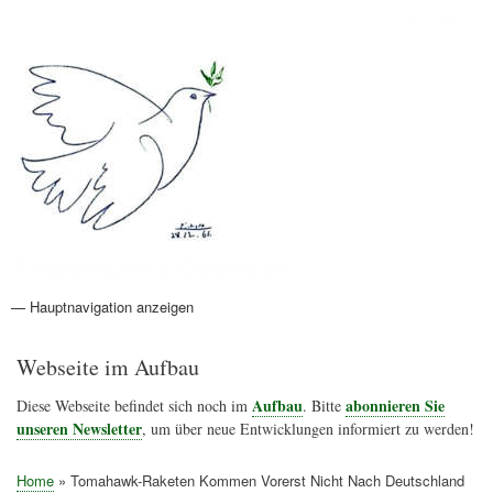
Direkt
Anmelden
Benutzermenü
zum
Inhalt
Friedenspolitik Österreich
— Hauptnavigation anzeigen
Hauptnavigation
Aktionen
Friedensbewegung
Friedensprojekte
Home
Konflikte
Links
Narichtenlinks
News
Politik
Termine
Texte
Kunst
Friedensexperten
Friedensforschung
Friedensinitiativen
Friedensnachrichten
Webseite im Aufbau
Aufbau
abonnieren Sie
Diese Webseite befindet sich noch im
. Bitte
unseren Newsletter
, um über neue Entwicklungen informiert zu werden!
Home
Tomahawk-Raketen Kommen Vorerst Nicht Nach Deutschland