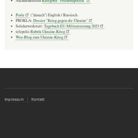
Nachdenkseiten
Kategorie "Friedenspolitik"
Posle
("danach") English / Russisch
PROKLA:
Dossier "Krieg gegen die Ukraine"
Solidarwerkstatt:
Tagebuch EU-Militarisierung 2023
telepolis
Rubrik Ukraine-Krieg
Woz-Blog zum Ukraine-Krieg
Fußzeilenmenü
Impressum
Kontakt