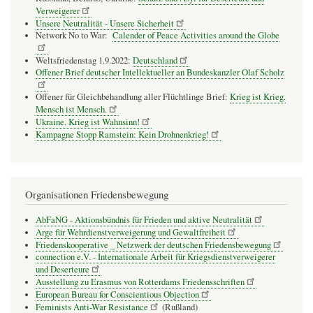
Verweigerer
Unsere Neutralität - Unsere Sicherheit
Network No to War:
Calender of Peace Activities around the Globe
Weltsfriedenstag 1.9.2022:
Deutschland
Offener Brief deutscher Intellektueller an Bundeskanzler Olaf Scholz
Offener für Gleichbehandlung aller Flüchtlinge Brief:
Krieg ist Krieg.
Mensch ist Mensch.
Ukraine. Krieg ist Wahnsinn!
Kampagne Stopp Ramstein: Kein Drohnenkrieg!
Organisationen Friedensbewegung
AbFaNG - Aktionsbündnis für Frieden und aktive Neutralität
Arge für Wehrdienstverweigerung und Gewaltfreiheit
Friedenskooperative _ Netzwerk der deutschen Friedensbewegung
connection e.V. - Inter­na­tio­nale Arbeit für Kriegs­dienst­ver­wei­gerer
und Deser­teure
Ausstellung zu Erasmus von Rotterdams Friedensschriften
European Bureau for Conscientious Objection
Feminists Anti-War Resistance
(Rußland)