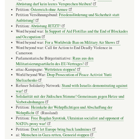
Abrüstung darf kein leeres Versprechen bleiben!
Petition:
Österreich ohne Armee
Petition Versöhnungsbund:
Friedensförderung und Sicherheit statt
Aufrüstung!
Petition:
Abrüstung JETZT!
Word beyond war:
In Support of Aid Flotillas and the End of Blockades
and Occupation
Word beyond war:
For a Worldwide Ban on Military Air Shows
Word beyond war: Call for Action to End Deadly Violence in
Cameroon
Parlamentarische Bürgerinitiative:
Raus aus den
Militarisierungsartikeln des EU-Vertrages!
attac-Kampagne:
Wettrüsten stoppen!
World beyond War:
Drop Prosecution of Peace Activist Yurii
Sheliazhenko
Refuser Solidarity Network:
Stand with Israelis demonstrating against
war!
Solidarität mit der Jüdischen Stimme! Gemeinsam gegen Hetze und
Verbotsdrohungen
Petition:
Heimkehr der Wehrpflichtigen und Abschaffung der
Wehrpflicht
(Russland)
Petition:
Free Bogdan Syrotiuk, Ukrainian socialist and opponent of
NATO's proxy war!
Petition:
Don’t let Europe bring back landmines
ai:
Menschen in Gaza retten, Genozid stoppen