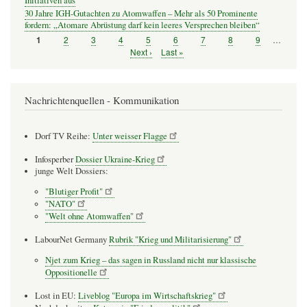
Initiativen aus
30 Jahre IGH-Gutachten zu Atomwaffen – Mehr als 50 Prominente
fordern: „Atomare Abrüstung darf kein leeres Versprechen bleiben“
Seite
2
Seite
3
Seite
4
Seite
5
Seite
6
Seite
7
Seite
8
Seite
9
…
Seite
1
Seitennummerierung
Nächste
Next ›
Letzte
Last »
Seite
Seite
Nachrichtenquellen - Kommunikation
Dorf TV Reihe:
Unter weisser Flagge
Infosperber
Dossier Ukraine-Krieg
junge Welt Dossiers:
"Blutiger Profit"
"NATO"
"Welt ohne Atomwaffen"
LabourNet Germany
Rubrik "Krieg und Militarisierung"
Njet zum Krieg – das sagen in Russland nicht nur klassische
Oppositionelle
Lost in EU:
Liveblog "Europa im Wirtschaftskrieg"