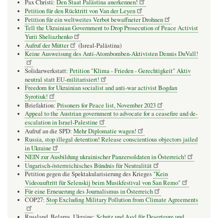
Pax Christi:
Den Staat Palästina anerkennen!
Petition für den Rücktritt von Van der Leyen
Petition für ein weltweites Verbot bewaffneter Drohnen
Tell the Ukrainian Government to Drop Prosecution of Peace Activist
Yurii Sheliazhenko
Aufruf der Mütter
(Isreal-Palästina)
Keine Ausweisung des Anti-Atombomben-Aktivisten Dennis DuVall!
Solidarwerkstatt:
Petition "Klima - Frieden - Gerechtigkeit" Aktiv
neutral statt EU-militarisiert!
Freedom for Ukrainian socialist and anti-war activist Bogdan
Syrotiuk!
Briefaktion:
Prisoners for Peace list, November 2023
Appeal to the Austrian government to advocate for a ceasefire and de-
escalation in Israel-Palestine
Aufruf an die SPD:
Mehr Diplomatie wagen!
Russia, stop illegal detention! Release conscientious objectors jailed
in Ukraine
NEIN zur Ausbildung ukrainischer Panzersoldaten in Österreich!
Ungarisch-österreichisches Bündnis für Neutralität
Petition gegen die Spektakularisierung des Krieges
"Kein
Videoauftritt für Selenskij beim Musikfestival von San Remo"
Für eine Erneuerung des Journalismus in Österreich
COP27:
Stop Excluding Military Pollution from Climate Agreements
Russland, Belarus, Ukraine:
Schutz und Asyl für Deserteure und