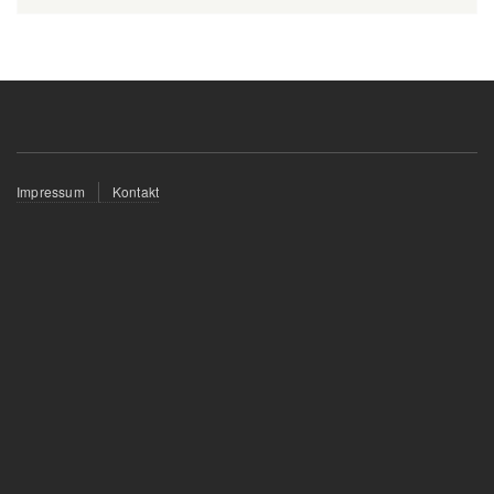
Fußzeilenmenü
Impressum
Kontakt