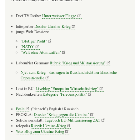
Dorf TV Reihe:
Unter weisser Flagge
Infosperber
Dossier Ukraine-Krieg
junge Welt Dossiers:
"Blutiger Profit"
"NATO"
"Welt ohne Atomwaffen"
LabourNet Germany
Rubrik "Krieg und Militarisierung"
Njet zum Krieg – das sagen in Russland nicht nur klassische
Oppositionelle
Lost in EU:
Liveblog "Europa im Wirtschaftskrieg"
Nachdenkseiten
Kategorie "Friedenspolitik"
Posle
("danach") English / Russisch
PROKLA:
Dossier "Krieg gegen die Ukraine"
Solidarwerkstatt:
Tagebuch EU-Militarisierung 2023
telepolis
Rubrik Ukraine-Krieg
Woz-Blog zum Ukraine-Krieg