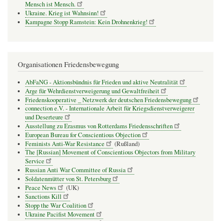
Mensch ist Mensch.
Ukraine. Krieg ist Wahnsinn!
Kampagne Stopp Ramstein: Kein Drohnenkrieg!
Organisationen Friedensbewegung
AbFaNG - Aktionsbündnis für Frieden und aktive Neutralität
Arge für Wehrdienstverweigerung und Gewaltfreiheit
Friedenskooperative _ Netzwerk der deutschen Friedensbewegung
connection e.V. - Inter­na­tio­nale Arbeit für Kriegs­dienst­ver­wei­gerer
und Deser­teure
Ausstellung zu Erasmus von Rotterdams Friedensschriften
European Bureau for Conscientious Objection
Feminists Anti-War Resistance
(Rußland)
The [Russian] Movement of Conscientious Objectors from Military
Service
Russian Anti War Committee of Russia
Soldatenmütter von St. Petersburg
Peace News
(UK)
Sanctions Kill
Stopp the War Coalition
Ukraine Pacifist Movement