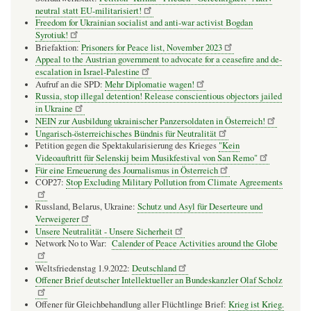
neutral statt EU-militarisiert!
Freedom for Ukrainian socialist and anti-war activist Bogdan
Syrotiuk!
Briefaktion:
Prisoners for Peace list, November 2023
Appeal to the Austrian government to advocate for a ceasefire and de-
escalation in Israel-Palestine
Aufruf an die SPD:
Mehr Diplomatie wagen!
Russia, stop illegal detention! Release conscientious objectors jailed
in Ukraine
NEIN zur Ausbildung ukrainischer Panzersoldaten in Österreich!
Ungarisch-österreichisches Bündnis für Neutralität
Petition gegen die Spektakularisierung des Krieges
"Kein
Videoauftritt für Selenskij beim Musikfestival von San Remo"
Für eine Erneuerung des Journalismus in Österreich
COP27:
Stop Excluding Military Pollution from Climate Agreements
Russland, Belarus, Ukraine:
Schutz und Asyl für Deserteure und
Verweigerer
Unsere Neutralität - Unsere Sicherheit
Network No to War:
Calender of Peace Activities around the Globe
Weltsfriedenstag 1.9.2022:
Deutschland
Offener Brief deutscher Intellektueller an Bundeskanzler Olaf Scholz
Offener für Gleichbehandlung aller Flüchtlinge Brief:
Krieg ist Krieg.