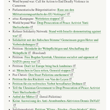
Word beyond war: Call for Action to End Deadly Violence in
Cameroon
Parlamentarische Bürgerinitiative:
Raus aus den
Militarisierungsartikeln des EU-Vertrages!
attac-Kampagne:
Wettrüsten stoppen!
World beyond War:
Drop Prosecution of Peace Activist Yurii
Sheliazhenko
Refuser Solidarity Network:
Stand with Israelis demonstrating against
war!
Solidarität mit der Jüdischen Stimme! Gemeinsam gegen Hetze und
Verbotsdrohungen
Petition:
Heimkehr der Wehrpflichtigen und Abschaffung der
Wehrpflicht
(Russland)
Petition:
Free Bogdan Syrotiuk, Ukrainian socialist and opponent of
NATO's proxy war!
Petition:
Don’t let Europe bring back landmines
ai:
Menschen in Gaza retten, Genozid stoppen
Pax Christi:
Den Staat Palästina anerkennen!
Petition für den Rücktritt von Van der Leyen
Petition für ein weltweites Verbot bewaffneter Drohnen
Tell the Ukrainian Government to Drop Prosecution of Peace Activist
Yurii Sheliazhenko
Aufruf der Mütter
(Isreal-Palästina)
Keine Ausweisung des Anti-Atombomben-Aktivisten Dennis DuVall!
Solidarwerkstatt:
Petition "Klima - Frieden - Gerechtigkeit" Aktiv