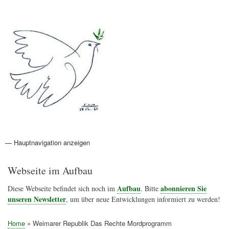
Direkt
Anmelden
Benutzermenü
zum
Inhalt
Friedenspolitik Österreich
— Hauptnavigation anzeigen
Hauptnavigation
Aktionen
Friedensbewegung
Friedensprojekte
Home
Konflikte
Links
Narichtenlinks
News
Politik
Termine
Texte
Kunst
Friedensexperten
Friedensforschung
Friedensinitiativen
Friedensnachrichten
Webseite im Aufbau
Aufbau
abonnieren Sie
Diese Webseite befindet sich noch im
. Bitte
unseren Newsletter
, um über neue Entwicklungen informiert zu werden!
Home
Weimarer Republik Das Rechte Mordprogramm