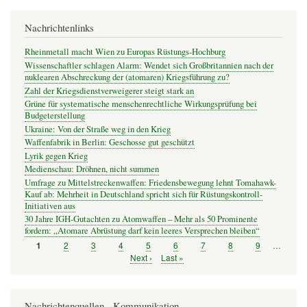
Nachrichtenlinks
Rheinmetall macht Wien zu Europas Rüstungs-Hochburg
Wissenschaftler schlagen Alarm: Wendet sich Großbritannien nach der
nuklearen Abschreckung der (atomaren) Kriegsführung zu?
Zahl der Kriegsdienstverweigerer steigt stark an
Grüne für systematische menschenrechtliche Wirkungsprüfung bei
Budgeterstellung
Ukraine: Von der Straße weg in den Krieg
Waffenfabrik in Berlin: Geschosse gut geschützt
Lyrik gegen Krieg
Medienschau: Dröhnen, nicht summen
Umfrage zu Mittelstreckenwaffen: Friedensbewegung lehnt Tomahawk-
Kauf ab: Mehrheit in Deutschland spricht sich für Rüstungskontroll-
Initiativen aus
30 Jahre IGH-Gutachten zu Atomwaffen – Mehr als 50 Prominente
fordern: „Atomare Abrüstung darf kein leeres Versprechen bleiben“
Seite
2
Seite
3
Seite
4
Seite
5
Seite
6
Seite
7
Seite
8
Seite
9
…
Seite
1
Seitennummerierung
Nächste
Next ›
Letzte
Last »
Seite
Seite
Nachrichtenquellen - Kommunikation