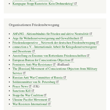
Kampagne Stopp Ramstein: Kein Drohnenkrieg!
Organisationen Friedensbewegung
AbFaNG - Aktionsbündnis für Frieden und aktive Neutralität
Arge für Wehrdienstverweigerung und Gewaltfreiheit
Friedenskooperative _ Netzwerk der deutschen Friedensbewegung
connection e.V. - Inter­na­tio­nale Arbeit für Kriegs­dienst­ver­wei­gerer
und Deser­teure
Ausstellung zu Erasmus von Rotterdams Friedensschriften
European Bureau for Conscientious Objection
Feminists Anti-War Resistance
(Rußland)
The [Russian] Movement of Conscientious Objectors from Military
Service
Russian Anti War Committee of Russia
Soldatenmütter von St. Petersburg
Peace News
(UK)
Sanctions Kill
Stopp the War Coalition
Ukraine Pacifist Movement
War Resisters International