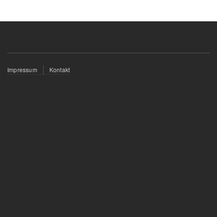
Fußzeilenmenü
Impressum
Kontakt