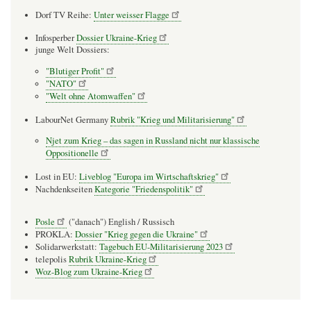
Dorf TV Reihe:
Unter weisser Flagge
Infosperber
Dossier Ukraine-Krieg
junge Welt Dossiers:
"Blutiger Profit"
"NATO"
"Welt ohne Atomwaffen"
LabourNet Germany
Rubrik "Krieg und Militarisierung"
Njet zum Krieg – das sagen in Russland nicht nur klassische
Oppositionelle
Lost in EU:
Liveblog "Europa im Wirtschaftskrieg"
Nachdenkseiten
Kategorie "Friedenspolitik"
Posle
("danach") English / Russisch
PROKLA:
Dossier "Krieg gegen die Ukraine"
Solidarwerkstatt:
Tagebuch EU-Militarisierung 2023
telepolis
Rubrik Ukraine-Krieg
Woz-Blog zum Ukraine-Krieg