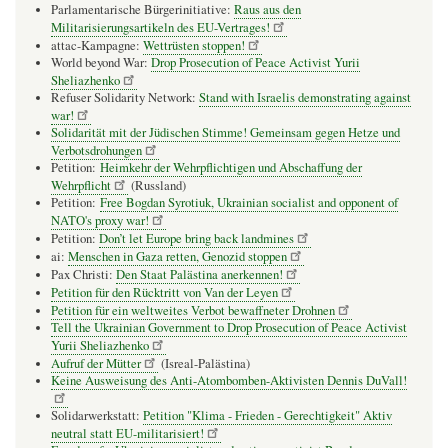
Parlamentarische Bürgerinitiative:
Raus aus den
Militarisierungsartikeln des EU-Vertrages!
attac-Kampagne:
Wettrüsten stoppen!
World beyond War:
Drop Prosecution of Peace Activist Yurii
Sheliazhenko
Refuser Solidarity Network:
Stand with Israelis demonstrating against
war!
Solidarität mit der Jüdischen Stimme! Gemeinsam gegen Hetze und
Verbotsdrohungen
Petition:
Heimkehr der Wehrpflichtigen und Abschaffung der
Wehrpflicht
(Russland)
Petition:
Free Bogdan Syrotiuk, Ukrainian socialist and opponent of
NATO's proxy war!
Petition:
Don’t let Europe bring back landmines
ai:
Menschen in Gaza retten, Genozid stoppen
Pax Christi:
Den Staat Palästina anerkennen!
Petition für den Rücktritt von Van der Leyen
Petition für ein weltweites Verbot bewaffneter Drohnen
Tell the Ukrainian Government to Drop Prosecution of Peace Activist
Yurii Sheliazhenko
Aufruf der Mütter
(Isreal-Palästina)
Keine Ausweisung des Anti-Atombomben-Aktivisten Dennis DuVall!
Solidarwerkstatt:
Petition "Klima - Frieden - Gerechtigkeit" Aktiv
neutral statt EU-militarisiert!