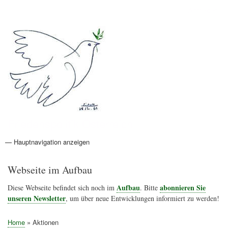
Direkt
Anmelden
Benutzermenü
zum
Inhalt
Friedenspolitik Österreich
— Hauptnavigation anzeigen
Hauptnavigation
Aktionen
Friedensbewegung
Friedensprojekte
Home
Konflikte
Links
Narichtenlinks
News
Politik
Termine
Texte
Kunst
Friedensexperten
Friedensforschung
Friedensinitiativen
Friedensnachrichten
Webseite im Aufbau
Aufbau
abonnieren Sie
Diese Webseite befindet sich noch im
. Bitte
unseren Newsletter
, um über neue Entwicklungen informiert zu werden!
Home
Aktionen