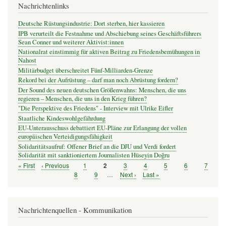
Nachrichtenlinks
Deutsche Rüstungsindustrie: Dort sterben, hier kassieren
IPB verurteilt die Festnahme und Abschiebung seines Geschäftsführers
Sean Conner und weiterer Aktivist:innen
Nationalrat einstimmig für aktiven Beitrag zu Friedensbemühungen in
Nahost
Militärbudget überschreitet Fünf-Milliarden-Grenze
Rekord bei der Aufrüstung – darf man noch Abrüstung fordern?
Der Sound des neuen deutschen Größenwahns: Menschen, die uns
regieren – Menschen, die uns in den Krieg führen?
"Die Perspektive des Friedens" - Interview mit Ulrike Eifler
Staatliche Kindeswohlgefährdung
EU-Unterausschuss debattiert EU-Pläne zur Erlangung der vollen
europäischen Verteidigungsfähigkeit
Solidaritätsaufruf: Offener Brief an die DJU und Verdi fordert
Solidarität mit sanktioniertem Journalisten Hüseyin Doğru
Erste
« First
Vorherige
‹ Previous
Seite
1
Seite
3
Seite
4
Seite
5
Seite
6
Seite
7
Seite
2
Seitennummerierung
Seite
Seite
Seite
8
Seite
9
…
Nächste
Next ›
Letzte
Last »
Seite
Seite
Nachrichtenquellen - Kommunikation