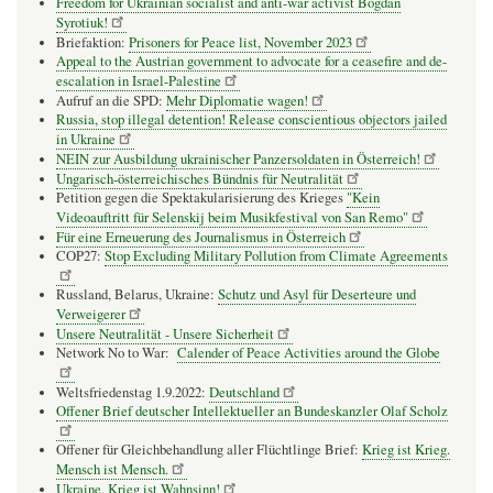
Freedom for Ukrainian socialist and anti-war activist Bogdan
Syrotiuk!
Briefaktion:
Prisoners for Peace list, November 2023
Appeal to the Austrian government to advocate for a ceasefire and de-
escalation in Israel-Palestine
Aufruf an die SPD:
Mehr Diplomatie wagen!
Russia, stop illegal detention! Release conscientious objectors jailed
in Ukraine
NEIN zur Ausbildung ukrainischer Panzersoldaten in Österreich!
Ungarisch-österreichisches Bündnis für Neutralität
Petition gegen die Spektakularisierung des Krieges
"Kein
Videoauftritt für Selenskij beim Musikfestival von San Remo"
Für eine Erneuerung des Journalismus in Österreich
COP27:
Stop Excluding Military Pollution from Climate Agreements
Russland, Belarus, Ukraine:
Schutz und Asyl für Deserteure und
Verweigerer
Unsere Neutralität - Unsere Sicherheit
Network No to War:
Calender of Peace Activities around the Globe
Weltsfriedenstag 1.9.2022:
Deutschland
Offener Brief deutscher Intellektueller an Bundeskanzler Olaf Scholz
Offener für Gleichbehandlung aller Flüchtlinge Brief:
Krieg ist Krieg.
Mensch ist Mensch.
Ukraine. Krieg ist Wahnsinn!