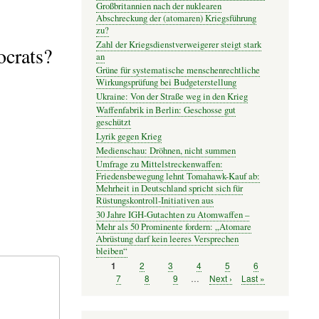
Großbritannien nach der nuklearen
Abschreckung der (atomaren) Kriegsführung
zu?
Zahl der Kriegsdienstverweigerer steigt stark
ocrats?
an
Grüne für systematische menschenrechtliche
Wirkungsprüfung bei Budgeterstellung
Ukraine: Von der Straße weg in den Krieg
Waffenfabrik in Berlin: Geschosse gut
geschützt
Lyrik gegen Krieg
Medienschau: Dröhnen, nicht summen
Umfrage zu Mittelstreckenwaffen:
Friedensbewegung lehnt Tomahawk-Kauf ab:
Mehrheit in Deutschland spricht sich für
Rüstungskontroll-Initiativen aus
30 Jahre IGH-Gutachten zu Atomwaffen –
Mehr als 50 Prominente fordern: „Atomare
Abrüstung darf kein leeres Versprechen
bleiben“
Seite
2
Seite
3
Seite
4
Seite
5
Seite
6
Seite
1
Seitennummerierung
Seite
7
Seite
8
Seite
9
…
Nächste
Next ›
Letzte
Last »
Seite
Seite