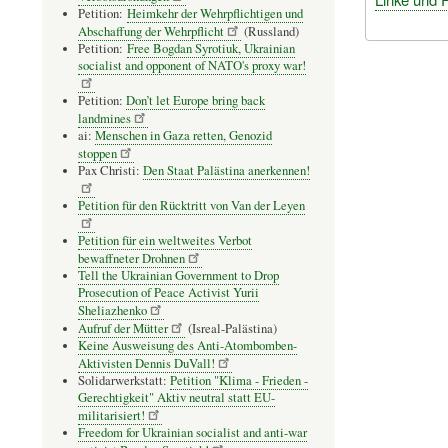
Petition:
Heimkehr der Wehrpflichtigen und
Abschaffung der Wehrpflicht
(Russland)
Petition:
Free Bogdan Syrotiuk, Ukrainian
socialist and opponent of NATO's proxy war!
Petition:
Don’t let Europe bring back
landmines
ai:
Menschen in Gaza retten, Genozid
stoppen
Pax Christi:
Den Staat Palästina anerkennen!
Petition für den Rücktritt von Van der Leyen
Petition für ein weltweites Verbot
bewaffneter Drohnen
Tell the Ukrainian Government to Drop
Prosecution of Peace Activist Yurii
Sheliazhenko
Aufruf der Mütter
(Isreal-Palästina)
Keine Ausweisung des Anti-Atombomben-
Aktivisten Dennis DuVall!
Solidarwerkstatt:
Petition "Klima - Frieden -
Gerechtigkeit" Aktiv neutral statt EU-
militarisiert!
Freedom for Ukrainian socialist and anti-war