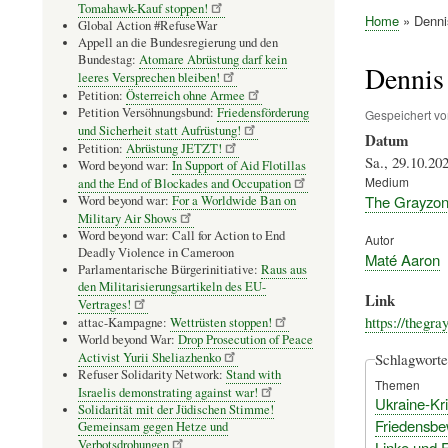
Tomahawk-Kauf stoppen!
Home
Denni
Global Action #RefuseWar
Pfadnavig
Appell an die Bundesregierung und den
Bundestag:
Atomare Abrüstung darf kein
Dennis 
leeres Versprechen bleiben!
Petition:
Österreich ohne Armee
Petition Versöhnungsbund:
Friedensförderung
Gespeichert v
und Sicherheit statt Aufrüstung!
Datum
Petition:
Abrüstung JETZT!
Sa., 29.10.202
Word beyond war:
In Support of Aid Flotillas
Medium
and the End of Blockades and Occupation
The Grayzo
Word beyond war:
For a Worldwide Ban on
Military Air Shows
Word beyond war: Call for Action to End
Autor
Deadly Violence in Cameroon
Maté Aaron
Parlamentarische Bürgerinitiative:
Raus aus
den Militarisierungsartikeln des EU-
Link
Vertrages!
https://thegr
attac-Kampagne:
Wettrüsten stoppen!
World beyond War:
Drop Prosecution of Peace
Activist Yurii Sheliazhenko
Schlagworte
Refuser Solidarity Network:
Stand with
Themen
Israelis demonstrating against war!
Ukraine-Kr
Solidarität mit der Jüdischen Stimme!
Friedensb
Gemeinsam gegen Hetze und
Verbotsdrohungen
Linke und 