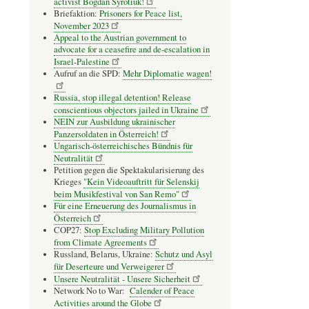
activist Bogdan Syrotiuk!
Briefaktion:
Prisoners for Peace list,
November 2023
Appeal to the Austrian government to
advocate for a ceasefire and de-escalation in
Israel-Palestine
Aufruf an die SPD:
Mehr Diplomatie wagen!
Russia, stop illegal detention! Release
conscientious objectors jailed in Ukraine
NEIN zur Ausbildung ukrainischer
Panzersoldaten in Österreich!
Ungarisch-österreichisches Bündnis für
Neutralität
Petition gegen die Spektakularisierung des
Krieges
"Kein Videoauftritt für Selenskij
beim Musikfestival von San Remo"
Für eine Erneuerung des Journalismus in
Österreich
COP27:
Stop Excluding Military Pollution
from Climate Agreements
Russland, Belarus, Ukraine:
Schutz und Asyl
für Deserteure und Verweigerer
Unsere Neutralität - Unsere Sicherheit
Network No to War:
Calender of Peace
Activities around the Globe