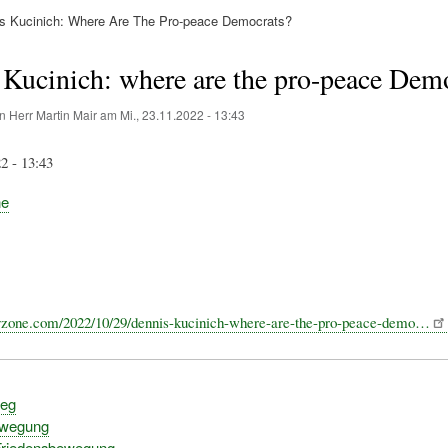
s Kucinich: Where Are The Pro-peace Democrats?
ation
Kucinich: where are the pro-peace Dem
on
Herr Martin Mair
am
Mi., 23.11.2022 - 13:43
2 - 13:43
ne
ayzone.com/2022/10/29/dennis-kucinich-where-are-the-pro-peace-demo…
ieg
ewegung
Friedensbewegung