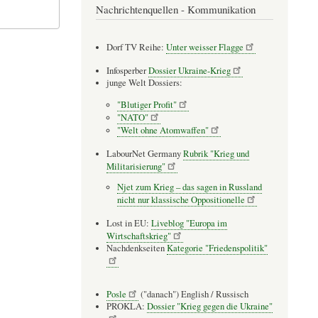
Nachrichtenquellen - Kommunikation
Dorf TV Reihe:
Unter weisser Flagge
Infosperber
Dossier Ukraine-Krieg
junge Welt Dossiers:
"Blutiger Profit"
"NATO"
"Welt ohne Atomwaffen"
LabourNet Germany
Rubrik "Krieg und
Militarisierung"
Njet zum Krieg – das sagen in Russland
nicht nur klassische Oppositionelle
Lost in EU:
Liveblog "Europa im
Wirtschaftskrieg"
Nachdenkseiten
Kategorie "Friedenspolitik"
Posle
("danach") English / Russisch
PROKLA:
Dossier "Krieg gegen die Ukraine"