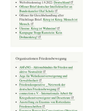
Weltsfriedenstag 1.9.2022:
Deutschland
Offener Brief deutscher Intellektueller an
Bundeskanzler Olaf Scholz
Offener für Gleichbehandlung aller
Flüchtlinge Brief:
Krieg ist Krieg. Mensch ist
Mensch.
Ukraine. Krieg ist Wahnsinn!
Kampagne Stopp Ramstein: Kein
Drohnenkrieg!
Organisationen Friedensbewegung
AbFaNG - Aktionsbündnis für Frieden und
aktive Neutralität
Arge für Wehrdienstverweigerung und
Gewaltfreiheit
Friedenskooperative _ Netzwerk der
deutschen Friedensbewegung
connection e.V. - Inter­na­tio­nale Arbeit für
Kriegs­dienst­ver­wei­gerer und Deser­teure
Ausstellung zu Erasmus von Rotterdams
Friedensschriften
European Bureau for Conscientious Objection