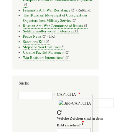
Feminists Anti-War Resistance
(Rußland)
The [Russian] Movement of Conscientious
Objectors from Military Service
Russian Anti War Committee of Russia
Soldatenmütter von St. Petersburg
Peace News
(UK)
Sanctions Kill
Stopp the War Coalition
Ukraine Pacifist Movement
War Resisters International
Suche
Suche
CAPTCHA
Welche Zeichen sind in dem
Bild zu sehen?