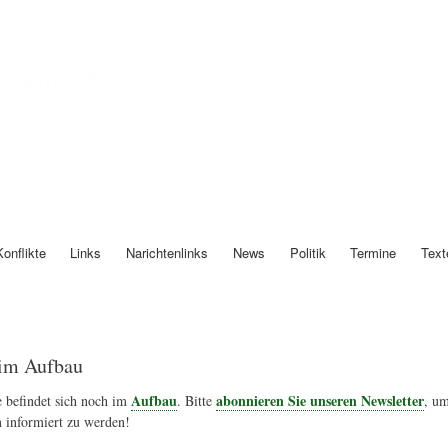
Direkt
zum
Inhalt
Österreich
Konflikte
Links
Narichtenlinks
News
Politik
Termine
Text
im Aufbau
Aufbau
abonnieren Sie unseren Newsletter
 befindet sich noch im
. Bitte
, um
 informiert zu werden!