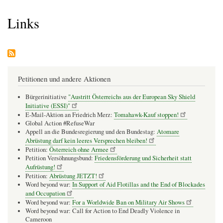
Pfadnavigation
Links
Petitionen und andere Aktionen
Bürgerinitiative
"Austritt Österreichs aus der European Sky Shield
Initiative (ESSI)"
E-Mail-Aktion an Friedrich Merz:
Tomahawk-Kauf stoppen!
Global Action #RefuseWar
Appell an die Bundesregierung und den Bundestag:
Atomare
Abrüstung darf kein leeres Versprechen bleiben!
Petition:
Österreich ohne Armee
Petition Versöhnungsbund:
Friedensförderung und Sicherheit statt
Aufrüstung!
Petition:
Abrüstung JETZT!
Word beyond war:
In Support of Aid Flotillas and the End of Blockades
and Occupation
Word beyond war:
For a Worldwide Ban on Military Air Shows
Word beyond war: Call for Action to End Deadly Violence in
Cameroon