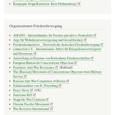
Kampagne Stopp Ramstein: Kein Drohnenkrieg!
Organisationen Friedensbewegung
AbFaNG - Aktionsbündnis für Frieden und aktive Neutralität
Arge für Wehrdienstverweigerung und Gewaltfreiheit
Friedenskooperative _ Netzwerk der deutschen Friedensbewegung
connection e.V. - Inter­na­tio­nale Arbeit für Kriegs­dienst­ver­wei­gerer
und Deser­teure
Ausstellung zu Erasmus von Rotterdams Friedensschriften
European Bureau for Conscientious Objection
Feminists Anti-War Resistance
(Rußland)
The [Russian] Movement of Conscientious Objectors from Military
Service
Russian Anti War Committee of Russia
Soldatenmütter von St. Petersburg
Peace News
(UK)
Sanctions Kill
Stopp the War Coalition
Ukraine Pacifist Movement
War Resisters International