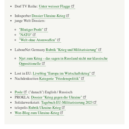
Dorf TV Reihe:
Unter weisser Flagge
Infosperber
Dossier Ukraine-Krieg
junge Welt Dossiers:
"Blutiger Profit"
"NATO"
"Welt ohne Atomwaffen"
LabourNet Germany
Rubrik "Krieg und Militarisierung"
Njet zum Krieg – das sagen in Russland nicht nur klassische
Oppositionelle
Lost in EU:
Liveblog "Europa im Wirtschaftskrieg"
Nachdenkseiten
Kategorie "Friedenspolitik"
Posle
("danach") English / Russisch
PROKLA:
Dossier "Krieg gegen die Ukraine"
Solidarwerkstatt:
Tagebuch EU-Militarisierung 2023
telepolis
Rubrik Ukraine-Krieg
Woz-Blog zum Ukraine-Krieg