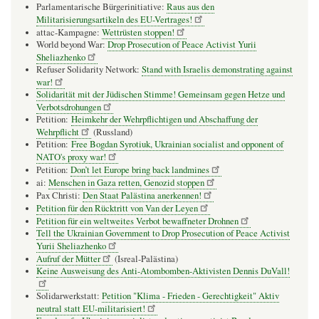
Parlamentarische Bürgerinitiative:
Raus aus den
Militarisierungsartikeln des EU-Vertrages!
attac-Kampagne:
Wettrüsten stoppen!
World beyond War:
Drop Prosecution of Peace Activist Yurii
Sheliazhenko
Refuser Solidarity Network:
Stand with Israelis demonstrating against
war!
Solidarität mit der Jüdischen Stimme! Gemeinsam gegen Hetze und
Verbotsdrohungen
Petition:
Heimkehr der Wehrpflichtigen und Abschaffung der
Wehrpflicht
(Russland)
Petition:
Free Bogdan Syrotiuk, Ukrainian socialist and opponent of
NATO's proxy war!
Petition:
Don’t let Europe bring back landmines
ai:
Menschen in Gaza retten, Genozid stoppen
Pax Christi:
Den Staat Palästina anerkennen!
Petition für den Rücktritt von Van der Leyen
Petition für ein weltweites Verbot bewaffneter Drohnen
Tell the Ukrainian Government to Drop Prosecution of Peace Activist
Yurii Sheliazhenko
Aufruf der Mütter
(Isreal-Palästina)
Keine Ausweisung des Anti-Atombomben-Aktivisten Dennis DuVall!
Solidarwerkstatt:
Petition "Klima - Frieden - Gerechtigkeit" Aktiv
neutral statt EU-militarisiert!