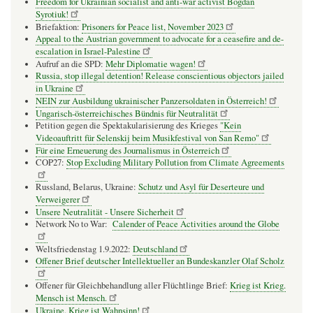
Freedom for Ukrainian socialist and anti-war activist Bogdan
Syrotiuk!
Briefaktion:
Prisoners for Peace list, November 2023
Appeal to the Austrian government to advocate for a ceasefire and de-
escalation in Israel-Palestine
Aufruf an die SPD:
Mehr Diplomatie wagen!
Russia, stop illegal detention! Release conscientious objectors jailed
in Ukraine
NEIN zur Ausbildung ukrainischer Panzersoldaten in Österreich!
Ungarisch-österreichisches Bündnis für Neutralität
Petition gegen die Spektakularisierung des Krieges
"Kein
Videoauftritt für Selenskij beim Musikfestival von San Remo"
Für eine Erneuerung des Journalismus in Österreich
COP27:
Stop Excluding Military Pollution from Climate Agreements
Russland, Belarus, Ukraine:
Schutz und Asyl für Deserteure und
Verweigerer
Unsere Neutralität - Unsere Sicherheit
Network No to War:
Calender of Peace Activities around the Globe
Weltsfriedenstag 1.9.2022:
Deutschland
Offener Brief deutscher Intellektueller an Bundeskanzler Olaf Scholz
Offener für Gleichbehandlung aller Flüchtlinge Brief:
Krieg ist Krieg.
Mensch ist Mensch.
Ukraine. Krieg ist Wahnsinn!