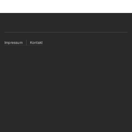
Fußzeilenmenü
Impressum
Kontakt