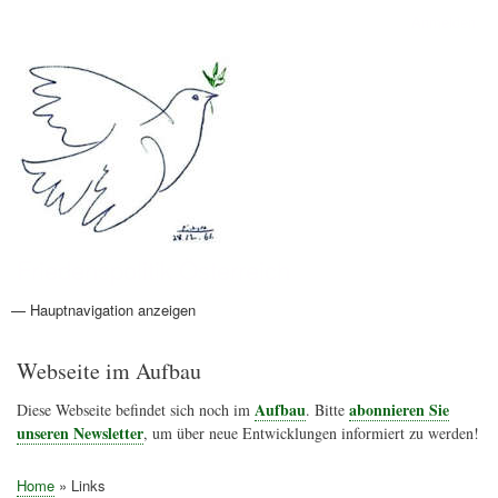
Direkt
Anmelden
Benutzermenü
zum
Inhalt
Friedenspolitik Österreich
— Hauptnavigation anzeigen
Hauptnavigation
Aktionen
Friedensbewegung
Friedensprojekte
Home
Konflikte
Links
Narichtenlinks
News
Politik
Termine
Texte
Kunst
Friedensexperten
Friedensforschung
Friedensinitiativen
Friedensnachrichten
Webseite im Aufbau
Aufbau
abonnieren Sie
Diese Webseite befindet sich noch im
. Bitte
unseren Newsletter
, um über neue Entwicklungen informiert zu werden!
Home
Links