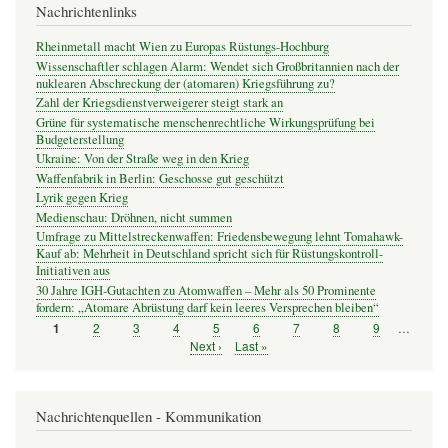
Nachrichtenlinks
Rheinmetall macht Wien zu Europas Rüstungs-Hochburg
Wissenschaftler schlagen Alarm: Wendet sich Großbritannien nach der
nuklearen Abschreckung der (atomaren) Kriegsführung zu?
Zahl der Kriegsdienstverweigerer steigt stark an
Grüne für systematische menschenrechtliche Wirkungsprüfung bei
Budgeterstellung
Ukraine: Von der Straße weg in den Krieg
Waffenfabrik in Berlin: Geschosse gut geschützt
Lyrik gegen Krieg
Medienschau: Dröhnen, nicht summen
Umfrage zu Mittelstreckenwaffen: Friedensbewegung lehnt Tomahawk-
Kauf ab: Mehrheit in Deutschland spricht sich für Rüstungskontroll-
Initiativen aus
30 Jahre IGH-Gutachten zu Atomwaffen – Mehr als 50 Prominente
fordern: „Atomare Abrüstung darf kein leeres Versprechen bleiben“
Seite
2
Seite
3
Seite
4
Seite
5
Seite
6
Seite
7
Seite
8
Seite
9
…
Seite
1
Seitennummerierung
Nächste
Next ›
Letzte
Last »
Seite
Seite
Nachrichtenquellen - Kommunikation