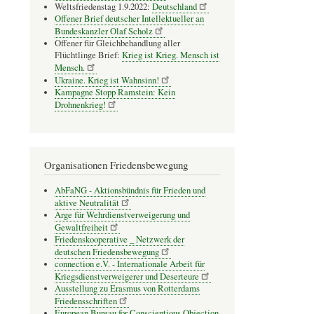
Weltsfriedenstag 1.9.2022:
Deutschland
Offener Brief deutscher Intellektueller an
Bundeskanzler Olaf Scholz
Offener für Gleichbehandlung aller
Flüchtlinge Brief:
Krieg ist Krieg. Mensch ist
Mensch.
Ukraine. Krieg ist Wahnsinn!
Kampagne Stopp Ramstein: Kein
Drohnenkrieg!
Organisationen Friedensbewegung
AbFaNG - Aktionsbündnis für Frieden und
aktive Neutralität
Arge für Wehrdienstverweigerung und
Gewaltfreiheit
Friedenskooperative _ Netzwerk der
deutschen Friedensbewegung
connection e.V. - Inter­na­tio­nale Arbeit für
Kriegs­dienst­ver­wei­gerer und Deser­teure
Ausstellung zu Erasmus von Rotterdams
Friedensschriften
European Bureau for Conscientious Objection