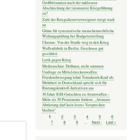
Großbritannien nach der nuklearen
Abschreckung der (atomaren) Kriegsführung
zu?
Zahl der Kriegsdienstverweigerer steigt stark
an
Grüne für systematische menschenrechtliche
Wirkungsprüfung bei Budgeterstellung
Ukraine: Von der Straße weg in den Krieg
Waffenfabrik in Berlin: Geschosse gut
geschützt
Lyrik gegen Krieg
Medienschau: Dröhnen, nicht summen
Umfrage zu Mittelstreckenwaffen:
Friedensbewegung lehnt Tomahawk-Kauf ab:
Mehrheit in Deutschland spricht sich für
Rüstungskontroll-Initiativen aus
30 Jahre IGH-Gutachten zu Atomwaffen –
Mehr als 50 Prominente fordern: „Atomare
Abrüstung darf kein leeres Versprechen
bleiben“
Seite
2
Seite
3
Seite
4
Seite
5
Seite
6
Seite
1
Seitennummerierung
Seite
7
Seite
8
Seite
9
…
Nächste
Next ›
Letzte
Last »
Seite
Seite