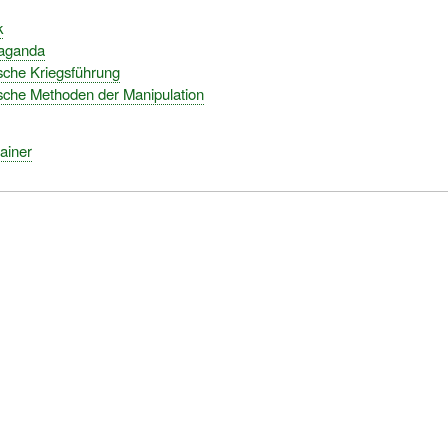
k
paganda
sche Kriegsführung
sche Methoden der Manipulation
ainer