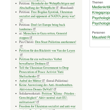
Themen
Petition:
Heimkehr der Wehrpflichtigen und
Medienkriti
Abschaffung der Wehrpflicht
(Russland)
Kriegspro
Petition:
Free Bogdan Syrotiuk, Ukrainian
socialist and opponent of NATO's proxy war!
Psychologi
Psychologi
Petition:
Don’t let Europe bring back
landmines
Personen
ai:
Menschen in Gaza retten, Genozid
Mausfeld R
stoppen
Pax Christi:
Den Staat Palästina anerkennen!
Petition für den Rücktritt von Van der Leyen
Petition für ein weltweites Verbot
bewaffneter Drohnen
Tell the Ukrainian Government to Drop
Prosecution of Peace Activist Yurii
Sheliazhenko
Aufruf der Mütter
(Isreal-Palästina)
Keine Ausweisung des Anti-Atombomben-
Aktivisten Dennis DuVall!
Solidarwerkstatt:
Petition "Klima - Frieden -
Gerechtigkeit" Aktiv neutral statt EU-
militarisiert!
Freedom for Ukrainian socialist and anti-war