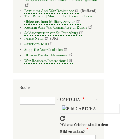
Feminists Anti-War Resistance
(Rußland)
The [Russian] Movement of Conscientious
Objectors from Military Service
Russian Anti War Committee of Russia
Soldatenmütter von St. Petersburg
Peace News
(UK)
Sanctions Kill
Stopp the War Coalition
Ukraine Pacifist Movement
War Resisters International
Suche
Suche
CAPTCHA
Welche Zeichen sind in dem
Bild zu sehen?