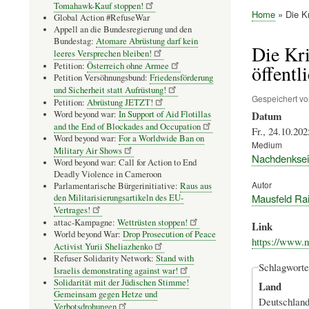
Tomahawk-Kauf stoppen!
Home
Die K
Global Action #RefuseWar
Pfadnavig
Appell an die Bundesregierung und den
Bundestag:
Atomare Abrüstung darf kein
Die Kr
leeres Versprechen bleiben!
Petition:
Österreich ohne Armee
öffentl
Petition Versöhnungsbund:
Friedensförderung
und Sicherheit statt Aufrüstung!
Gespeichert v
Petition:
Abrüstung JETZT!
Word beyond war:
In Support of Aid Flotillas
Datum
and the End of Blockades and Occupation
Fr., 24.10.202
Word beyond war:
For a Worldwide Ban on
Medium
Military Air Shows
Nachdenksei
Word beyond war: Call for Action to End
Deadly Violence in Cameroon
Autor
Parlamentarische Bürgerinitiative:
Raus aus
Mausfeld Ra
den Militarisierungsartikeln des EU-
Vertrages!
attac-Kampagne:
Wettrüsten stoppen!
Link
World beyond War:
Drop Prosecution of Peace
https://www.
Activist Yurii Sheliazhenko
Refuser Solidarity Network:
Stand with
Schlagworte
Israelis demonstrating against war!
Solidarität mit der Jüdischen Stimme!
Land
Gemeinsam gegen Hetze und
Deutschlan
Verbotsdrohungen