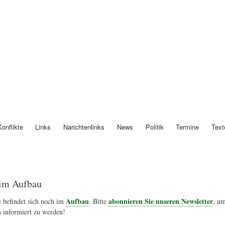
Direkt
zum
Inhalt
Österreich
Konflikte
Links
Narichtenlinks
News
Politik
Termine
Text
im Aufbau
Aufbau
abonnieren Sie unseren Newsletter
 befindet sich noch im
. Bitte
, um
 informiert zu werden!