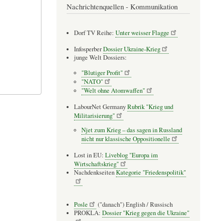
Nachrichtenquellen - Kommunikation
Dorf TV Reihe:
Unter weisser Flagge
Infosperber
Dossier Ukraine-Krieg
junge Welt Dossiers:
"Blutiger Profit"
"NATO"
"Welt ohne Atomwaffen"
LabourNet Germany
Rubrik "Krieg und
Militarisierung"
Njet zum Krieg – das sagen in Russland
nicht nur klassische Oppositionelle
Lost in EU:
Liveblog "Europa im
Wirtschaftskrieg"
Nachdenkseiten
Kategorie "Friedenspolitik"
Posle
("danach") English / Russisch
PROKLA:
Dossier "Krieg gegen die Ukraine"