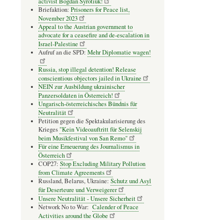
activist Bogdan Syrotiuk!
Briefaktion:
Prisoners for Peace list,
November 2023
Appeal to the Austrian government to
advocate for a ceasefire and de-escalation in
Israel-Palestine
Aufruf an die SPD:
Mehr Diplomatie wagen!
Russia, stop illegal detention! Release
conscientious objectors jailed in Ukraine
NEIN zur Ausbildung ukrainischer
Panzersoldaten in Österreich!
Ungarisch-österreichisches Bündnis für
Neutralität
Petition gegen die Spektakularisierung des
Krieges
"Kein Videoauftritt für Selenskij
beim Musikfestival von San Remo"
Für eine Erneuerung des Journalismus in
Österreich
COP27:
Stop Excluding Military Pollution
from Climate Agreements
Russland, Belarus, Ukraine:
Schutz und Asyl
für Deserteure und Verweigerer
Unsere Neutralität - Unsere Sicherheit
Network No to War:
Calender of Peace
Activities around the Globe