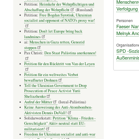
Menschenre
Petition:
Heimkehr der Wehrpflichtigen und
Verfolgung
Abschaffung der Wehrpflicht
(Russland)
Petition:
Free Bogdan Syrotiuk, Ukrainian
Personen
socialist and opponent of NATO's proxy war!
Faeser Na
Petition:
Don’t let Europe bring back
Melnyk Andr
landmines
ai:
Menschen in Gaza retten, Genozid
Organisation
stoppen
SPD -Sozia
Pax Christi:
Den Staat Palästina anerkennen!
Außenminis
Petition für den Rücktritt von Van der Leyen
Petition für ein weltweites Verbot
bewaffneter Drohnen
Tell the Ukrainian Government to Drop
Prosecution of Peace Activist Yurii
Sheliazhenko
Aufruf der Mütter
(Isreal-Palästina)
Keine Ausweisung des Anti-Atombomben-
Aktivisten Dennis DuVall!
Solidarwerkstatt:
Petition "Klima - Frieden -
Gerechtigkeit" Aktiv neutral statt EU-
militarisiert!
Freedom for Ukrainian socialist and anti-war