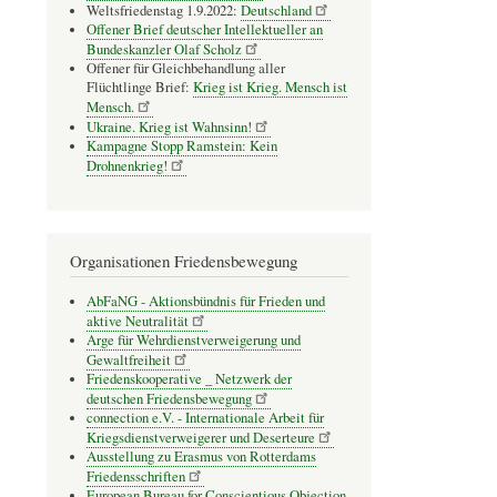
Weltsfriedenstag 1.9.2022:
Deutschland
Offener Brief deutscher Intellektueller an
Bundeskanzler Olaf Scholz
Offener für Gleichbehandlung aller
Flüchtlinge Brief:
Krieg ist Krieg. Mensch ist
Mensch.
Ukraine. Krieg ist Wahnsinn!
Kampagne Stopp Ramstein: Kein
Drohnenkrieg!
Organisationen Friedensbewegung
AbFaNG - Aktionsbündnis für Frieden und
aktive Neutralität
Arge für Wehrdienstverweigerung und
Gewaltfreiheit
Friedenskooperative _ Netzwerk der
deutschen Friedensbewegung
connection e.V. - Inter­na­tio­nale Arbeit für
Kriegs­dienst­ver­wei­gerer und Deser­teure
Ausstellung zu Erasmus von Rotterdams
Friedensschriften
European Bureau for Conscientious Objection