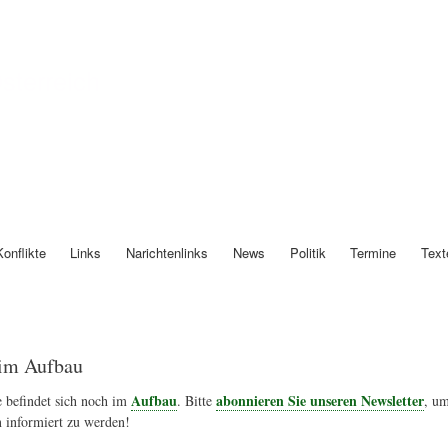
Direkt
zum
Inhalt
Österreich
Konflikte
Links
Narichtenlinks
News
Politik
Termine
Text
im Aufbau
Aufbau
abonnieren Sie unseren Newsletter
 befindet sich noch im
. Bitte
, um
 informiert zu werden!