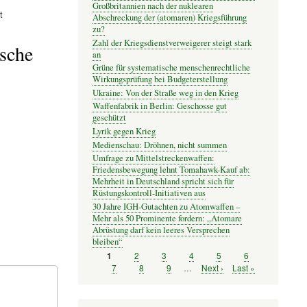
Großbritannien nach der nuklearen
t
Abschreckung der (atomaren) Kriegsführung
zu?
Zahl der Kriegsdienstverweigerer steigt stark
ische
an
Grüne für systematische menschenrechtliche
Wirkungsprüfung bei Budgeterstellung
Ukraine: Von der Straße weg in den Krieg
Waffenfabrik in Berlin: Geschosse gut
geschützt
Lyrik gegen Krieg
Medienschau: Dröhnen, nicht summen
Umfrage zu Mittelstreckenwaffen:
Friedensbewegung lehnt Tomahawk-Kauf ab:
Mehrheit in Deutschland spricht sich für
Rüstungskontroll-Initiativen aus
30 Jahre IGH-Gutachten zu Atomwaffen –
Mehr als 50 Prominente fordern: „Atomare
Abrüstung darf kein leeres Versprechen
bleiben“
Seite
2
Seite
3
Seite
4
Seite
5
Seite
6
Seite
1
Seitennummerierung
Seite
7
Seite
8
Seite
9
…
Nächste
Next ›
Letzte
Last »
Seite
Seite