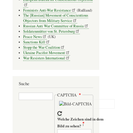
Feminists Anti-War Resistance
(Rußland)
The [Russian] Movement of Conscientious
Objectors from Military Service
Russian Anti War Committee of Russia
Soldatenmütter von St. Petersburg
Peace News
(UK)
Sanctions Kill
Stopp the War Coalition
Ukraine Pacifist Movement
War Resisters International
Suche
Suche
CAPTCHA
Welche Zeichen sind in dem
Bild zu sehen?