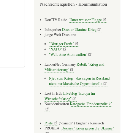
Nachrichtenquellen - Kommunikation
Dorf TV Reihe:
Unter weisser Flagge
Infosperber
Dossier Ukraine-Krieg
junge Welt Dossiers:
"Blutiger Profit"
"NATO"
"Welt ohne Atomwaffen"
LabourNet Germany
Rubrik "Krieg und
Militarisierung"
Njet zum Krieg – das sagen in Russland
nicht nur klassische Oppositionelle
Lost in EU:
Liveblog "Europa im
Wirtschaftskrieg"
Nachdenkseiten
Kategorie "Friedenspolitik"
Posle
("danach") English / Russisch
PROKLA:
Dossier "Krieg gegen die Ukraine"