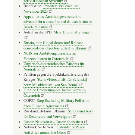
activist Bogdan Syrotiuk!
Briefaktion:
Prisoners for Peace list,
November 2023
Appeal to the Austrian government to
advocate for a ceasefire and de-escalation in
Israel-Palestine
Aufruf an die SPD:
Mehr Diplomatie wagen!
Russia, stop illegal detention! Release
conscientious objectors jailed in Ukraine
NEIN zur Ausbildung ukrainischer
Panzersoldaten in Österreich!
Ungarisch-österreichisches Bündnis für
Neutralität
Petition gegen die Spektakularisierung des
Krieges
"Kein Videoauftritt für Selenskij
beim Musikfestival von San Remo"
Für eine Erneuerung des Journalismus in
Österreich
COP27:
Stop Excluding Military Pollution
from Climate Agreements
Russland, Belarus, Ukraine:
Schutz und Asyl
für Deserteure und Verweigerer
Unsere Neutralität - Unsere Sicherheit
Network No to War:
Calender of Peace
Activities around the Globe