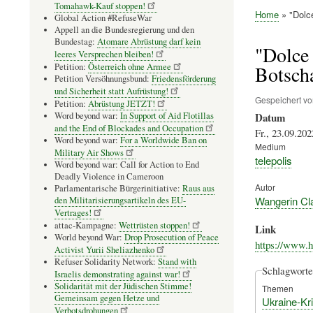
Tomahawk-Kauf stoppen!
Home
"Dolce
Global Action #RefuseWar
Pfadnavig
Appell an die Bundesregierung und den
Bundestag:
Atomare Abrüstung darf kein
"Dolce 
leeres Versprechen bleiben!
Petition:
Österreich ohne Armee
Botscha
Petition Versöhnungsbund:
Friedensförderung
und Sicherheit statt Aufrüstung!
Gespeichert v
Petition:
Abrüstung JETZT!
Word beyond war:
In Support of Aid Flotillas
Datum
and the End of Blockades and Occupation
Fr., 23.09.202
Word beyond war:
For a Worldwide Ban on
Medium
Military Air Shows
telepolis
Word beyond war: Call for Action to End
Deadly Violence in Cameroon
Autor
Parlamentarische Bürgerinitiative:
Raus aus
Wangerin Cl
den Militarisierungsartikeln des EU-
Vertrages!
attac-Kampagne:
Wettrüsten stoppen!
Link
World beyond War:
Drop Prosecution of Peace
https://www.h
Activist Yurii Sheliazhenko
Refuser Solidarity Network:
Stand with
Schlagworte
Israelis demonstrating against war!
Solidarität mit der Jüdischen Stimme!
Themen
Gemeinsam gegen Hetze und
Ukraine-Kr
Verbotsdrohungen