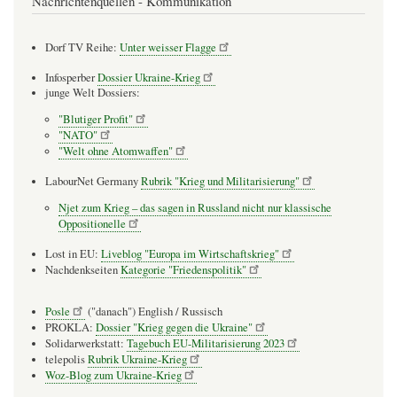
Nachrichtenquellen - Kommunikation
Dorf TV Reihe:
Unter weisser Flagge
Infosperber
Dossier Ukraine-Krieg
junge Welt Dossiers:
"Blutiger Profit"
"NATO"
"Welt ohne Atomwaffen"
LabourNet Germany
Rubrik "Krieg und Militarisierung"
Njet zum Krieg – das sagen in Russland nicht nur klassische
Oppositionelle
Lost in EU:
Liveblog "Europa im Wirtschaftskrieg"
Nachdenkseiten
Kategorie "Friedenspolitik"
Posle
("danach") English / Russisch
PROKLA:
Dossier "Krieg gegen die Ukraine"
Solidarwerkstatt:
Tagebuch EU-Militarisierung 2023
telepolis
Rubrik Ukraine-Krieg
Woz-Blog zum Ukraine-Krieg