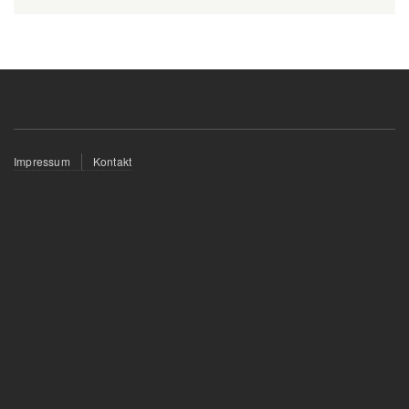
Fußzeilenmenü
Impressum
Kontakt