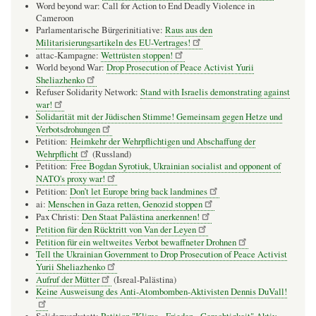
Word beyond war: Call for Action to End Deadly Violence in
Cameroon
Parlamentarische Bürgerinitiative:
Raus aus den
Militarisierungsartikeln des EU-Vertrages!
attac-Kampagne:
Wettrüsten stoppen!
World beyond War:
Drop Prosecution of Peace Activist Yurii
Sheliazhenko
Refuser Solidarity Network:
Stand with Israelis demonstrating against
war!
Solidarität mit der Jüdischen Stimme! Gemeinsam gegen Hetze und
Verbotsdrohungen
Petition:
Heimkehr der Wehrpflichtigen und Abschaffung der
Wehrpflicht
(Russland)
Petition:
Free Bogdan Syrotiuk, Ukrainian socialist and opponent of
NATO's proxy war!
Petition:
Don’t let Europe bring back landmines
ai:
Menschen in Gaza retten, Genozid stoppen
Pax Christi:
Den Staat Palästina anerkennen!
Petition für den Rücktritt von Van der Leyen
Petition für ein weltweites Verbot bewaffneter Drohnen
Tell the Ukrainian Government to Drop Prosecution of Peace Activist
Yurii Sheliazhenko
Aufruf der Mütter
(Isreal-Palästina)
Keine Ausweisung des Anti-Atombomben-Aktivisten Dennis DuVall!