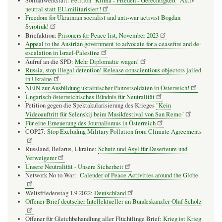
Solidarwerkstatt:
Petition "Klima - Frieden - Gerechtigkeit" Aktiv
neutral statt EU-militarisiert!
Freedom for Ukrainian socialist and anti-war activist Bogdan
Syrotiuk!
Briefaktion:
Prisoners for Peace list, November 2023
Appeal to the Austrian government to advocate for a ceasefire and de-
escalation in Israel-Palestine
Aufruf an die SPD:
Mehr Diplomatie wagen!
Russia, stop illegal detention! Release conscientious objectors jailed
in Ukraine
NEIN zur Ausbildung ukrainischer Panzersoldaten in Österreich!
Ungarisch-österreichisches Bündnis für Neutralität
Petition gegen die Spektakularisierung des Krieges
"Kein
Videoauftritt für Selenskij beim Musikfestival von San Remo"
Für eine Erneuerung des Journalismus in Österreich
COP27:
Stop Excluding Military Pollution from Climate Agreements
Russland, Belarus, Ukraine:
Schutz und Asyl für Deserteure und
Verweigerer
Unsere Neutralität - Unsere Sicherheit
Network No to War:
Calender of Peace Activities around the Globe
Weltsfriedenstag 1.9.2022:
Deutschland
Offener Brief deutscher Intellektueller an Bundeskanzler Olaf Scholz
Offener für Gleichbehandlung aller Flüchtlinge Brief:
Krieg ist Krieg.