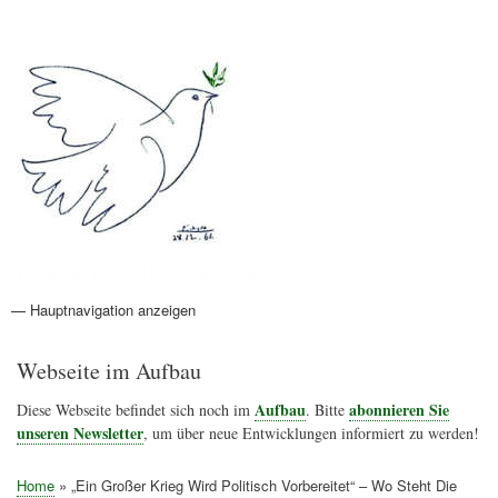
Direkt
Anmelden
Benutzermenü
zum
Inhalt
Friedenspolitik Österreich
— Hauptnavigation anzeigen
Hauptnavigation
Aktionen
Friedensbewegung
Friedensprojekte
Home
Konflikte
Links
Narichtenlinks
News
Politik
Termine
Texte
Kunst
Friedensexperten
Friedensforschung
Friedensinitiativen
Friedensnachrichten
Webseite im Aufbau
Aufbau
abonnieren Sie
Diese Webseite befindet sich noch im
. Bitte
unseren Newsletter
, um über neue Entwicklungen informiert zu werden!
Home
„Ein Großer Krieg Wird Politisch Vorbereitet“ – Wo Steht Die