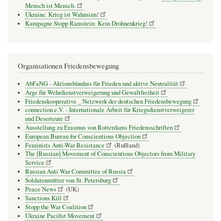
Mensch ist Mensch.
Ukraine. Krieg ist Wahnsinn!
Kampagne Stopp Ramstein: Kein Drohnenkrieg!
Organisationen Friedensbewegung
AbFaNG - Aktionsbündnis für Frieden und aktive Neutralität
Arge für Wehrdienstverweigerung und Gewaltfreiheit
Friedenskooperative _ Netzwerk der deutschen Friedensbewegung
connection e.V. - Inter­na­tio­nale Arbeit für Kriegs­dienst­ver­wei­gerer
und Deser­teure
Ausstellung zu Erasmus von Rotterdams Friedensschriften
European Bureau for Conscientious Objection
Feminists Anti-War Resistance
(Rußland)
The [Russian] Movement of Conscientious Objectors from Military
Service
Russian Anti War Committee of Russia
Soldatenmütter von St. Petersburg
Peace News
(UK)
Sanctions Kill
Stopp the War Coalition
Ukraine Pacifist Movement