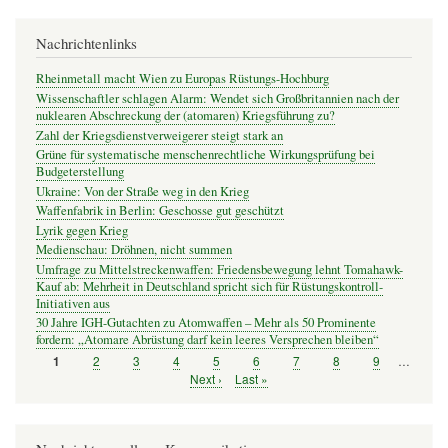
Nachrichtenlinks
Rheinmetall macht Wien zu Europas Rüstungs-Hochburg
Wissenschaftler schlagen Alarm: Wendet sich Großbritannien nach der
nuklearen Abschreckung der (atomaren) Kriegsführung zu?
Zahl der Kriegsdienstverweigerer steigt stark an
Grüne für systematische menschenrechtliche Wirkungsprüfung bei
Budgeterstellung
Ukraine: Von der Straße weg in den Krieg
Waffenfabrik in Berlin: Geschosse gut geschützt
Lyrik gegen Krieg
Medienschau: Dröhnen, nicht summen
Umfrage zu Mittelstreckenwaffen: Friedensbewegung lehnt Tomahawk-
Kauf ab: Mehrheit in Deutschland spricht sich für Rüstungskontroll-
Initiativen aus
30 Jahre IGH-Gutachten zu Atomwaffen – Mehr als 50 Prominente
fordern: „Atomare Abrüstung darf kein leeres Versprechen bleiben“
Seite
2
Seite
3
Seite
4
Seite
5
Seite
6
Seite
7
Seite
8
Seite
9
…
Seite
1
Seitennummerierung
Nächste
Next ›
Letzte
Last »
Seite
Seite