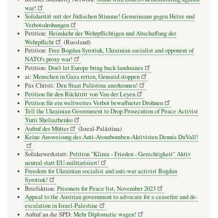
war!
Solidarität mit der Jüdischen Stimme! Gemeinsam gegen Hetze und
Verbotsdrohungen
Petition:
Heimkehr der Wehrpflichtigen und Abschaffung der
Wehrpflicht
(Russland)
Petition:
Free Bogdan Syrotiuk, Ukrainian socialist and opponent of
NATO's proxy war!
Petition:
Don’t let Europe bring back landmines
ai:
Menschen in Gaza retten, Genozid stoppen
Pax Christi:
Den Staat Palästina anerkennen!
Petition für den Rücktritt von Van der Leyen
Petition für ein weltweites Verbot bewaffneter Drohnen
Tell the Ukrainian Government to Drop Prosecution of Peace Activist
Yurii Sheliazhenko
Aufruf der Mütter
(Isreal-Palästina)
Keine Ausweisung des Anti-Atombomben-Aktivisten Dennis DuVall!
Solidarwerkstatt:
Petition "Klima - Frieden - Gerechtigkeit" Aktiv
neutral statt EU-militarisiert!
Freedom for Ukrainian socialist and anti-war activist Bogdan
Syrotiuk!
Briefaktion:
Prisoners for Peace list, November 2023
Appeal to the Austrian government to advocate for a ceasefire and de-
escalation in Israel-Palestine
Aufruf an die SPD:
Mehr Diplomatie wagen!