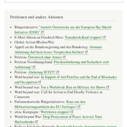
Petitionen und andere Aktionen
Bürgerinitiative
"Austritt Österreichs aus der European Sky Shield
Initiative (ESSI)"
E-Mail-Aktion an Friedrich Merz:
Tomahawk-Kauf stoppen!
Global Action #RefuseWar
Appell an die Bundesregierung und den Bundestag:
Atomare
Abrüstung darf kein leeres Versprechen bleiben!
Petition:
Österreich ohne Armee
Petition Versöhnungsbund:
Friedensförderung und Sicherheit statt
Aufrüstung!
Petition:
Abrüstung JETZT!
Word beyond war:
In Support of Aid Flotillas and the End of Blockades
and Occupation
Word beyond war:
For a Worldwide Ban on Military Air Shows
Word beyond war: Call for Action to End Deadly Violence in
Cameroon
Parlamentarische Bürgerinitiative:
Raus aus den
Militarisierungsartikeln des EU-Vertrages!
attac-Kampagne:
Wettrüsten stoppen!
World beyond War:
Drop Prosecution of Peace Activist Yurii
Sheliazhenko
Refuser Solidarity Network:
Stand with Israelis demonstrating against