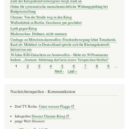
Zahl der Kriegsdienstverweigerer steigt stark an
Grüne für systematische menschenrechtliche Wirkungsprüfung bei
Budgeterstellung
Ukraine: Von der Straße weg in den Krieg
Waffenfabrik in Berlin: Geschosse gut geschützt
Lyrik gegen Krieg
Medienschau: Dröhnen, nicht summen
Umfrage zu Mittelstreckenwaffen: Friedensbewegung lehnt Tomahawk-
Kauf ab: Mehrheit in Deutschland spricht sich für Rüstungskontroll-
Initiativen aus
30 Jahre IGH-Gutachten zu Atomwaffen – Mehr als 50 Prominente
fordern: „Atomare Abrüstung darf kein leeres Versprechen bleiben“
Seite
2
Seite
3
Seite
4
Seite
5
Seite
6
Seite
7
Seite
8
Seite
9
…
Seite
1
Seitennummerierung
Nächste
Next ›
Letzte
Last »
Seite
Seite
Nachrichtenquellen - Kommunikation
Dorf TV Reihe:
Unter weisser Flagge
Infosperber
Dossier Ukraine-Krieg
junge Welt Dossiers: