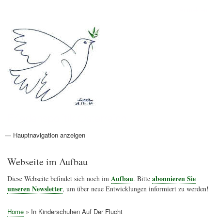
Direkt
Anmelden
Benutzermenü
zum
Inhalt
Friedenspolitik Österreich
— Hauptnavigation anzeigen
Hauptnavigation
Aktionen
Friedensbewegung
Friedensprojekte
Home
Konflikte
Links
Narichtenlinks
News
Politik
Termine
Texte
Kunst
Friedensexperten
Friedensforschung
Friedensinitiativen
Friedensnachrichten
Webseite im Aufbau
Aufbau
abonnieren Sie
Diese Webseite befindet sich noch im
. Bitte
unseren Newsletter
, um über neue Entwicklungen informiert zu werden!
Home
In Kinderschuhen Auf Der Flucht