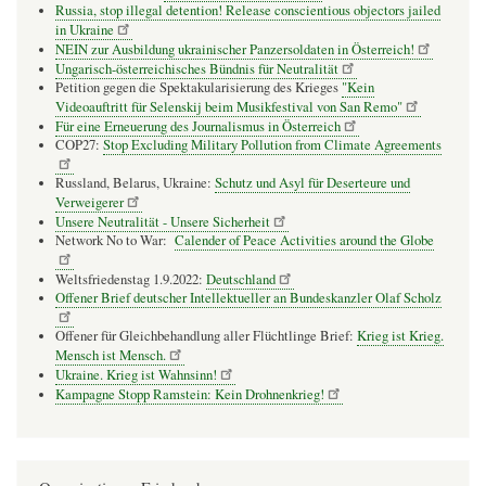
Russia, stop illegal detention! Release conscientious objectors jailed
in Ukraine
NEIN zur Ausbildung ukrainischer Panzersoldaten in Österreich!
Ungarisch-österreichisches Bündnis für Neutralität
Petition gegen die Spektakularisierung des Krieges
"Kein
Videoauftritt für Selenskij beim Musikfestival von San Remo"
Für eine Erneuerung des Journalismus in Österreich
COP27:
Stop Excluding Military Pollution from Climate Agreements
Russland, Belarus, Ukraine:
Schutz und Asyl für Deserteure und
Verweigerer
Unsere Neutralität - Unsere Sicherheit
Network No to War:
Calender of Peace Activities around the Globe
Weltsfriedenstag 1.9.2022:
Deutschland
Offener Brief deutscher Intellektueller an Bundeskanzler Olaf Scholz
Offener für Gleichbehandlung aller Flüchtlinge Brief:
Krieg ist Krieg.
Mensch ist Mensch.
Ukraine. Krieg ist Wahnsinn!
Kampagne Stopp Ramstein: Kein Drohnenkrieg!