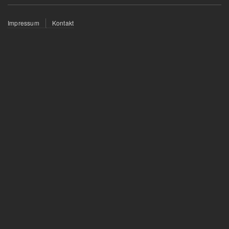
Fußzeilenmenü
Impressum
Kontakt