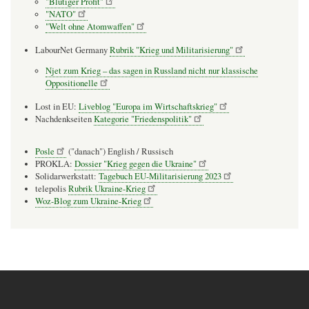
"Blutiger Profit"
"NATO"
"Welt ohne Atomwaffen"
LabourNet Germany
Rubrik "Krieg und Militarisierung"
Njet zum Krieg – das sagen in Russland nicht nur klassische
Oppositionelle
Lost in EU:
Liveblog "Europa im Wirtschaftskrieg"
Nachdenkseiten
Kategorie "Friedenspolitik"
Posle
("danach") English / Russisch
PROKLA:
Dossier "Krieg gegen die Ukraine"
Solidarwerkstatt:
Tagebuch EU-Militarisierung 2023
telepolis
Rubrik Ukraine-Krieg
Woz-Blog zum Ukraine-Krieg