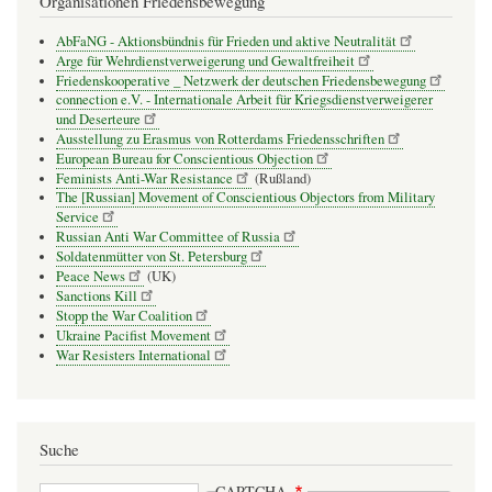
Organisationen Friedensbewegung
AbFaNG - Aktionsbündnis für Frieden und aktive Neutralität
Arge für Wehrdienstverweigerung und Gewaltfreiheit
Friedenskooperative _ Netzwerk der deutschen Friedensbewegung
connection e.V. - Inter­na­tio­nale Arbeit für Kriegs­dienst­ver­wei­gerer
und Deser­teure
Ausstellung zu Erasmus von Rotterdams Friedensschriften
European Bureau for Conscientious Objection
Feminists Anti-War Resistance
(Rußland)
The [Russian] Movement of Conscientious Objectors from Military
Service
Russian Anti War Committee of Russia
Soldatenmütter von St. Petersburg
Peace News
(UK)
Sanctions Kill
Stopp the War Coalition
Ukraine Pacifist Movement
War Resisters International
Suche
Suche
CAPTCHA