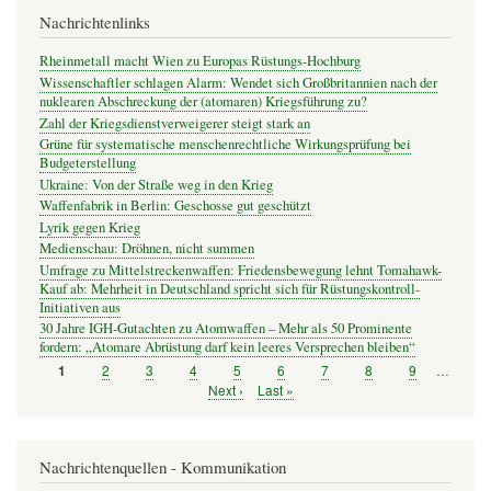
Nachrichtenlinks
Rheinmetall macht Wien zu Europas Rüstungs-Hochburg
Wissenschaftler schlagen Alarm: Wendet sich Großbritannien nach der
nuklearen Abschreckung der (atomaren) Kriegsführung zu?
Zahl der Kriegsdienstverweigerer steigt stark an
Grüne für systematische menschenrechtliche Wirkungsprüfung bei
Budgeterstellung
Ukraine: Von der Straße weg in den Krieg
Waffenfabrik in Berlin: Geschosse gut geschützt
Lyrik gegen Krieg
Medienschau: Dröhnen, nicht summen
Umfrage zu Mittelstreckenwaffen: Friedensbewegung lehnt Tomahawk-
Kauf ab: Mehrheit in Deutschland spricht sich für Rüstungskontroll-
Initiativen aus
30 Jahre IGH-Gutachten zu Atomwaffen – Mehr als 50 Prominente
fordern: „Atomare Abrüstung darf kein leeres Versprechen bleiben“
Seite
2
Seite
3
Seite
4
Seite
5
Seite
6
Seite
7
Seite
8
Seite
9
…
Seite
1
Seitennummerierung
Nächste
Next ›
Letzte
Last »
Seite
Seite
Nachrichtenquellen - Kommunikation