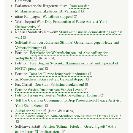
Cameroon
Parlamentarische Bürgerinitiative:
Raus aus den
Militarisierungsartikeln des EU-Vertrages!
attac-Kampagne:
Wettrüsten stoppen!
World beyond War:
Drop Prosecution of Peace Activist Yurii
Sheliazhenko
Refuser Solidarity Network:
Stand with Israelis demonstrating against
war!
Solidarität mit der Jüdischen Stimme! Gemeinsam gegen Hetze und
Verbotsdrohungen
Petition:
Heimkehr der Wehrpflichtigen und Abschaffung der
Wehrpflicht
(Russland)
Petition:
Free Bogdan Syrotiuk, Ukrainian socialist and opponent of
NATO's proxy war!
Petition:
Don’t let Europe bring back landmines
ai:
Menschen in Gaza retten, Genozid stoppen
Pax Christi:
Den Staat Palästina anerkennen!
Petition für den Rücktritt von Van der Leyen
Petition für ein weltweites Verbot bewaffneter Drohnen
Tell the Ukrainian Government to Drop Prosecution of Peace Activist
Yurii Sheliazhenko
Aufruf der Mütter
(Isreal-Palästina)
Keine Ausweisung des Anti-Atombomben-Aktivisten Dennis DuVall!
Solidarwerkstatt:
Petition "Klima - Frieden - Gerechtigkeit" Aktiv
neutral statt EU-militarisiert!