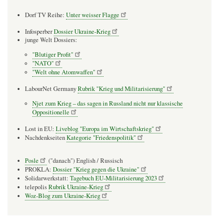
Dorf TV Reihe:
Unter weisser Flagge
Infosperber
Dossier Ukraine-Krieg
junge Welt Dossiers:
"Blutiger Profit"
"NATO"
"Welt ohne Atomwaffen"
LabourNet Germany
Rubrik "Krieg und Militarisierung"
Njet zum Krieg – das sagen in Russland nicht nur klassische
Oppositionelle
Lost in EU:
Liveblog "Europa im Wirtschaftskrieg"
Nachdenkseiten
Kategorie "Friedenspolitik"
Posle
("danach") English / Russisch
PROKLA:
Dossier "Krieg gegen die Ukraine"
Solidarwerkstatt:
Tagebuch EU-Militarisierung 2023
telepolis
Rubrik Ukraine-Krieg
Woz-Blog zum Ukraine-Krieg