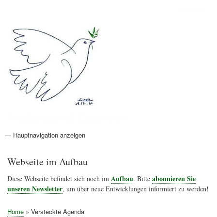
Direkt
Anmelden
Benutzermenü
zum
Inhalt
Friedenspolitik Österreich
— Hauptnavigation anzeigen
Hauptnavigation
Aktionen
Friedensbewegung
Friedensprojekte
Home
Konflikte
Links
Narichtenlinks
News
Politik
Termine
Texte
Kunst
Friedensexperten
Friedensforschung
Friedensinitiativen
Friedensnachrichten
Webseite im Aufbau
Aufbau
abonnieren Sie
Diese Webseite befindet sich noch im
. Bitte
unseren Newsletter
, um über neue Entwicklungen informiert zu werden!
Home
Versteckte Agenda