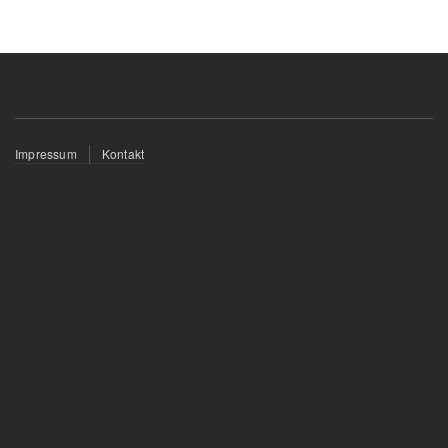
Fußzeilenmenü
Impressum
Kontakt