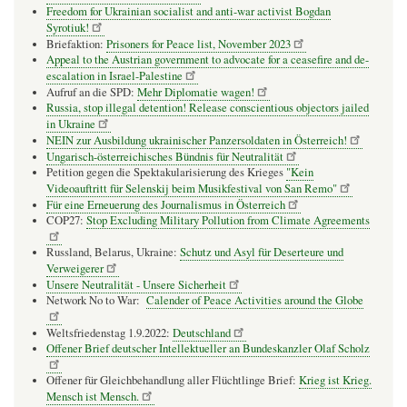
Freedom for Ukrainian socialist and anti-war activist Bogdan
Syrotiuk!
Briefaktion:
Prisoners for Peace list, November 2023
Appeal to the Austrian government to advocate for a ceasefire and de-
escalation in Israel-Palestine
Aufruf an die SPD:
Mehr Diplomatie wagen!
Russia, stop illegal detention! Release conscientious objectors jailed
in Ukraine
NEIN zur Ausbildung ukrainischer Panzersoldaten in Österreich!
Ungarisch-österreichisches Bündnis für Neutralität
Petition gegen die Spektakularisierung des Krieges
"Kein
Videoauftritt für Selenskij beim Musikfestival von San Remo"
Für eine Erneuerung des Journalismus in Österreich
COP27:
Stop Excluding Military Pollution from Climate Agreements
Russland, Belarus, Ukraine:
Schutz und Asyl für Deserteure und
Verweigerer
Unsere Neutralität - Unsere Sicherheit
Network No to War:
Calender of Peace Activities around the Globe
Weltsfriedenstag 1.9.2022:
Deutschland
Offener Brief deutscher Intellektueller an Bundeskanzler Olaf Scholz
Offener für Gleichbehandlung aller Flüchtlinge Brief:
Krieg ist Krieg.
Mensch ist Mensch.