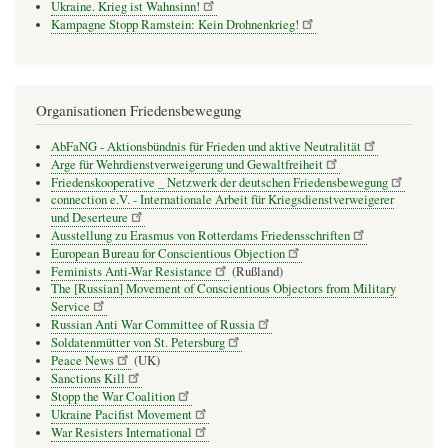
Ukraine. Krieg ist Wahnsinn!
Kampagne Stopp Ramstein: Kein Drohnenkrieg!
Organisationen Friedensbewegung
AbFaNG - Aktionsbündnis für Frieden und aktive Neutralität
Arge für Wehrdienstverweigerung und Gewaltfreiheit
Friedenskooperative _ Netzwerk der deutschen Friedensbewegung
connection e.V. - Inter­na­tio­nale Arbeit für Kriegs­dienst­ver­wei­gerer
und Deser­teure
Ausstellung zu Erasmus von Rotterdams Friedensschriften
European Bureau for Conscientious Objection
Feminists Anti-War Resistance
(Rußland)
The [Russian] Movement of Conscientious Objectors from Military
Service
Russian Anti War Committee of Russia
Soldatenmütter von St. Petersburg
Peace News
(UK)
Sanctions Kill
Stopp the War Coalition
Ukraine Pacifist Movement
War Resisters International