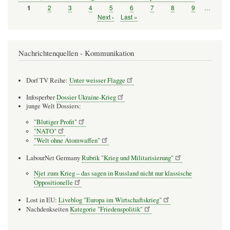
Seite
2
Seite
3
Seite
4
Seite
5
Seite
6
Seite
7
Seite
8
Seite
9
…
Seite
1
Seitennummerierung
Nächste
Next ›
Letzte
Last »
Seite
Seite
Nachrichtenquellen - Kommunikation
Dorf TV Reihe:
Unter weisser Flagge
Infosperber
Dossier Ukraine-Krieg
junge Welt Dossiers:
"Blutiger Profit"
"NATO"
"Welt ohne Atomwaffen"
LabourNet Germany
Rubrik "Krieg und Militarisierung"
Njet zum Krieg – das sagen in Russland nicht nur klassische
Oppositionelle
Lost in EU:
Liveblog "Europa im Wirtschaftskrieg"
Nachdenkseiten
Kategorie "Friedenspolitik"