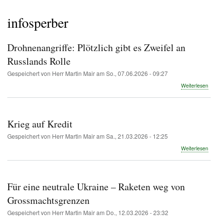
Pfadnavigation
infosperber
Drohnenangriffe: Plötzlich gibt es Zweifel an
Russlands Rolle
Gespeichert von
Herr Martin Mair
am
So., 07.06.2026 - 09:27
übe
Weiterlesen
Droh
Plöt
gibt
es
Krieg auf Kredit
Zwei
an
Gespeichert von
Herr Martin Mair
am
Sa., 21.03.2026 - 12:25
Rus
übe
Weiterlesen
Roll
Krie
auf
Kred
Für eine neutrale Ukraine – Raketen weg von
Grossmachtsgrenzen
Gespeichert von
Herr Martin Mair
am
Do., 12.03.2026 - 23:32