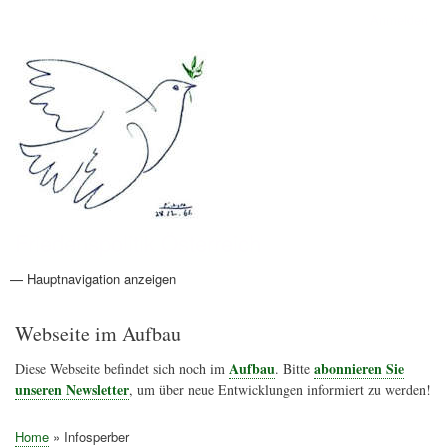
Direkt
Anmelden
Benutzermenü
zum
Inhalt
Friedenspolitik Österreich
— Hauptnavigation anzeigen
Hauptnavigation
Aktionen
Friedensbewegung
Friedensprojekte
Home
Konflikte
Links
Narichtenlinks
News
Politik
Termine
Texte
Kunst
Friedensexperten
Friedensforschung
Friedensinitiativen
Friedensnachrichten
Webseite im Aufbau
Aufbau
abonnieren Sie
Diese Webseite befindet sich noch im
. Bitte
unseren Newsletter
, um über neue Entwicklungen informiert zu werden!
Home
Infosperber