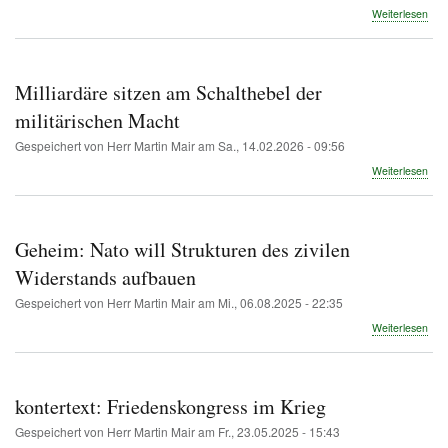
übe
Weiterlesen
Für
eine
neut
Ukr
Milliardäre sitzen am Schalthebel der
–
Rak
militärischen Macht
weg
Gespeichert von
Herr Martin Mair
am
Sa., 14.02.2026 - 09:56
von
Gro
übe
Weiterlesen
Mill
sitz
am
Scha
Geheim: Nato will Strukturen des zivilen
der
mili
Widerstands aufbauen
Mac
Gespeichert von
Herr Martin Mair
am
Mi., 06.08.2025 - 22:35
übe
Weiterlesen
Geh
Nat
will
Stru
kontertext: Friedenskongress im Krieg
des
zivil
Gespeichert von
Herr Martin Mair
am
Fr., 23.05.2025 - 15:43
Wid