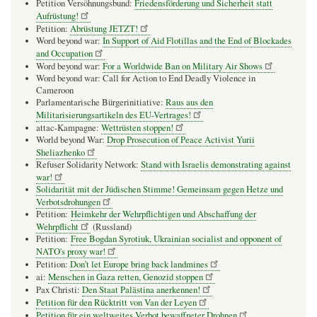
Petition Versöhnungsbund:
Friedensförderung und Sicherheit statt
Aufrüstung!
Petition:
Abrüstung JETZT!
Word beyond war:
In Support of Aid Flotillas and the End of Blockades
and Occupation
Word beyond war:
For a Worldwide Ban on Military Air Shows
Word beyond war: Call for Action to End Deadly Violence in
Cameroon
Parlamentarische Bürgerinitiative:
Raus aus den
Militarisierungsartikeln des EU-Vertrages!
attac-Kampagne:
Wettrüsten stoppen!
World beyond War:
Drop Prosecution of Peace Activist Yurii
Sheliazhenko
Refuser Solidarity Network:
Stand with Israelis demonstrating against
war!
Solidarität mit der Jüdischen Stimme! Gemeinsam gegen Hetze und
Verbotsdrohungen
Petition:
Heimkehr der Wehrpflichtigen und Abschaffung der
Wehrpflicht
(Russland)
Petition:
Free Bogdan Syrotiuk, Ukrainian socialist and opponent of
NATO's proxy war!
Petition:
Don’t let Europe bring back landmines
ai:
Menschen in Gaza retten, Genozid stoppen
Pax Christi:
Den Staat Palästina anerkennen!
Petition für den Rücktritt von Van der Leyen
Petition für ein weltweites Verbot bewaffneter Drohnen