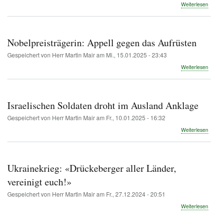
übe
Weiterlesen
auf
kont
Fri
im
Krie
Nobelpreisträgerin: Appell gegen das Aufrüsten
Gespeichert von
Herr Martin Mair
am
Mi., 15.01.2025 - 23:43
übe
Weiterlesen
Nobe
Appe
geg
das
Israelischen Soldaten droht im Ausland Anklage
Auf
Gespeichert von
Herr Martin Mair
am
Fr., 10.01.2025 - 16:32
übe
Weiterlesen
Isra
Sol
droh
im
Ukrainekrieg: «Drückeberger aller Länder,
Aus
Ank
vereinigt euch!»
Gespeichert von
Herr Martin Mair
am
Fr., 27.12.2024 - 20:51
übe
Weiterlesen
Ukra