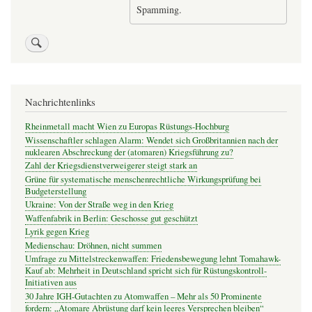
Spamming.
Nachrichtenlinks
Rheinmetall macht Wien zu Europas Rüstungs-Hochburg
Wissenschaftler schlagen Alarm: Wendet sich Großbritannien nach der
nuklearen Abschreckung der (atomaren) Kriegsführung zu?
Zahl der Kriegsdienstverweigerer steigt stark an
Grüne für systematische menschenrechtliche Wirkungsprüfung bei
Budgeterstellung
Ukraine: Von der Straße weg in den Krieg
Waffenfabrik in Berlin: Geschosse gut geschützt
Lyrik gegen Krieg
Medienschau: Dröhnen, nicht summen
Umfrage zu Mittelstreckenwaffen: Friedensbewegung lehnt Tomahawk-
Kauf ab: Mehrheit in Deutschland spricht sich für Rüstungskontroll-
Initiativen aus
30 Jahre IGH-Gutachten zu Atomwaffen – Mehr als 50 Prominente
fordern: „Atomare Abrüstung darf kein leeres Versprechen bleiben“