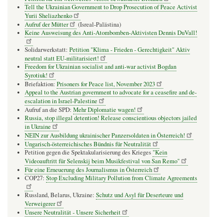
Tell the Ukrainian Government to Drop Prosecution of Peace Activist
Yurii Sheliazhenko
Aufruf der Mütter
(Isreal-Palästina)
Keine Ausweisung des Anti-Atombomben-Aktivisten Dennis DuVall!
Solidarwerkstatt:
Petition "Klima - Frieden - Gerechtigkeit" Aktiv
neutral statt EU-militarisiert!
Freedom for Ukrainian socialist and anti-war activist Bogdan
Syrotiuk!
Briefaktion:
Prisoners for Peace list, November 2023
Appeal to the Austrian government to advocate for a ceasefire and de-
escalation in Israel-Palestine
Aufruf an die SPD:
Mehr Diplomatie wagen!
Russia, stop illegal detention! Release conscientious objectors jailed
in Ukraine
NEIN zur Ausbildung ukrainischer Panzersoldaten in Österreich!
Ungarisch-österreichisches Bündnis für Neutralität
Petition gegen die Spektakularisierung des Krieges
"Kein
Videoauftritt für Selenskij beim Musikfestival von San Remo"
Für eine Erneuerung des Journalismus in Österreich
COP27:
Stop Excluding Military Pollution from Climate Agreements
Russland, Belarus, Ukraine:
Schutz und Asyl für Deserteure und
Verweigerer
Unsere Neutralität - Unsere Sicherheit