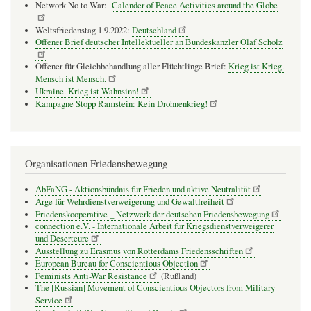
Network No to War:
Calender of Peace Activities around the Globe
Weltsfriedenstag 1.9.2022:
Deutschland
Offener Brief deutscher Intellektueller an Bundeskanzler Olaf Scholz
Offener für Gleichbehandlung aller Flüchtlinge Brief:
Krieg ist Krieg.
Mensch ist Mensch.
Ukraine. Krieg ist Wahnsinn!
Kampagne Stopp Ramstein: Kein Drohnenkrieg!
Organisationen Friedensbewegung
AbFaNG - Aktionsbündnis für Frieden und aktive Neutralität
Arge für Wehrdienstverweigerung und Gewaltfreiheit
Friedenskooperative _ Netzwerk der deutschen Friedensbewegung
connection e.V. - Inter­na­tio­nale Arbeit für Kriegs­dienst­ver­wei­gerer
und Deser­teure
Ausstellung zu Erasmus von Rotterdams Friedensschriften
European Bureau for Conscientious Objection
Feminists Anti-War Resistance
(Rußland)
The [Russian] Movement of Conscientious Objectors from Military
Service