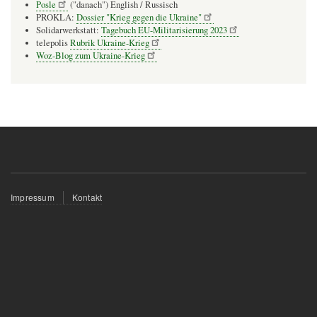
Posle
("danach") English / Russisch
PROKLA:
Dossier "Krieg gegen die Ukraine"
Solidarwerkstatt:
Tagebuch EU-Militarisierung 2023
telepolis
Rubrik Ukraine-Krieg
Woz-Blog zum Ukraine-Krieg
Fußzeilenmenü
Impressum
Kontakt