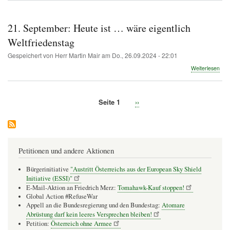
«Dr
aller
Län
21. September: Heute ist … wäre eigentlich
vere
euc
Weltfriedenstag
Gespeichert von
Herr Martin Mair
am
Do., 26.09.2024 - 22:01
übe
Weiterlesen
21.
Sep
Heu
Seite 1
Nächste
››
ist
Seitennummerierung
Seite
…
wär
eige
Welt
Petitionen und andere Aktionen
Bürgerinitiative
"Austritt Österreichs aus der European Sky Shield
Initiative (ESSI)"
E-Mail-Aktion an Friedrich Merz:
Tomahawk-Kauf stoppen!
Global Action #RefuseWar
Appell an die Bundesregierung und den Bundestag:
Atomare
Abrüstung darf kein leeres Versprechen bleiben!
Petition:
Österreich ohne Armee