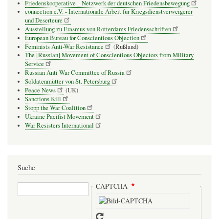
Friedenskooperative _ Netzwerk der deutschen Friedensbewegung
connection e.V. - Inter­na­tio­nale Arbeit für Kriegs­dienst­ver­wei­gerer
und Deser­teure
Ausstellung zu Erasmus von Rotterdams Friedensschriften
European Bureau for Conscientious Objection
Feminists Anti-War Resistance
(Rußland)
The [Russian] Movement of Conscientious Objectors from Military
Service
Russian Anti War Committee of Russia
Soldatenmütter von St. Petersburg
Peace News
(UK)
Sanctions Kill
Stopp the War Coalition
Ukraine Pacifist Movement
War Resisters International
Suche
Suche
CAPTCHA