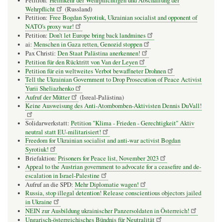
Petition:
Heimkehr der Wehrpflichtigen und Abschaffung der
Wehrpflicht
(Russland)
Petition:
Free Bogdan Syrotiuk, Ukrainian socialist and opponent of
NATO's proxy war!
Petition:
Don’t let Europe bring back landmines
ai:
Menschen in Gaza retten, Genozid stoppen
Pax Christi:
Den Staat Palästina anerkennen!
Petition für den Rücktritt von Van der Leyen
Petition für ein weltweites Verbot bewaffneter Drohnen
Tell the Ukrainian Government to Drop Prosecution of Peace Activist
Yurii Sheliazhenko
Aufruf der Mütter
(Isreal-Palästina)
Keine Ausweisung des Anti-Atombomben-Aktivisten Dennis DuVall!
Solidarwerkstatt:
Petition "Klima - Frieden - Gerechtigkeit" Aktiv
neutral statt EU-militarisiert!
Freedom for Ukrainian socialist and anti-war activist Bogdan
Syrotiuk!
Briefaktion:
Prisoners for Peace list, November 2023
Appeal to the Austrian government to advocate for a ceasefire and de-
escalation in Israel-Palestine
Aufruf an die SPD:
Mehr Diplomatie wagen!
Russia, stop illegal detention! Release conscientious objectors jailed
in Ukraine
NEIN zur Ausbildung ukrainischer Panzersoldaten in Österreich!
Ungarisch-österreichisches Bündnis für Neutralität