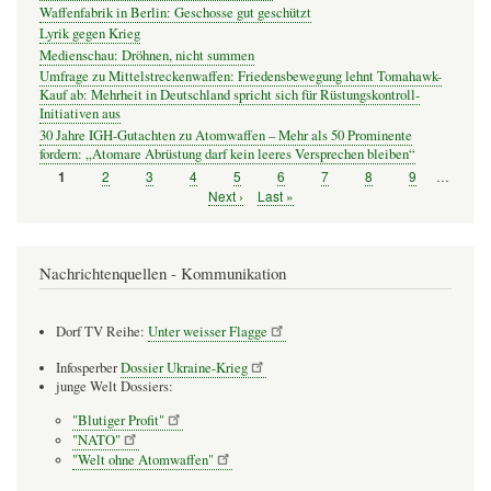
Waffenfabrik in Berlin: Geschosse gut geschützt
Lyrik gegen Krieg
Medienschau: Dröhnen, nicht summen
Umfrage zu Mittelstreckenwaffen: Friedensbewegung lehnt Tomahawk-
Kauf ab: Mehrheit in Deutschland spricht sich für Rüstungskontroll-
Initiativen aus
30 Jahre IGH-Gutachten zu Atomwaffen – Mehr als 50 Prominente
fordern: „Atomare Abrüstung darf kein leeres Versprechen bleiben“
Seite
2
Seite
3
Seite
4
Seite
5
Seite
6
Seite
7
Seite
8
Seite
9
…
Seite
1
Seitennummerierung
Nächste
Next ›
Letzte
Last »
Seite
Seite
Nachrichtenquellen - Kommunikation
Dorf TV Reihe:
Unter weisser Flagge
Infosperber
Dossier Ukraine-Krieg
junge Welt Dossiers:
"Blutiger Profit"
"NATO"
"Welt ohne Atomwaffen"