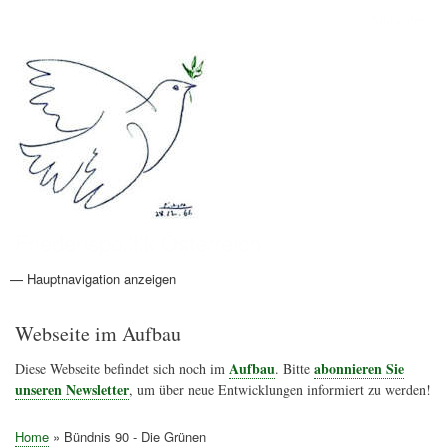
Direkt
Anmelden
Benutzermenü
zum
Inhalt
Friedenspolitik Österreich
— Hauptnavigation anzeigen
Hauptnavigation
Aktionen
Friedensbewegung
Friedensprojekte
Home
Konflikte
Links
Narichtenlinks
News
Politik
Termine
Texte
Kunst
Friedensexperten
Friedensforschung
Friedensinitiativen
Friedensnachrichten
Webseite im Aufbau
Aufbau
abonnieren Sie
Diese Webseite befindet sich noch im
. Bitte
unseren Newsletter
, um über neue Entwicklungen informiert zu werden!
Home
Bündnis 90 - Die Grünen