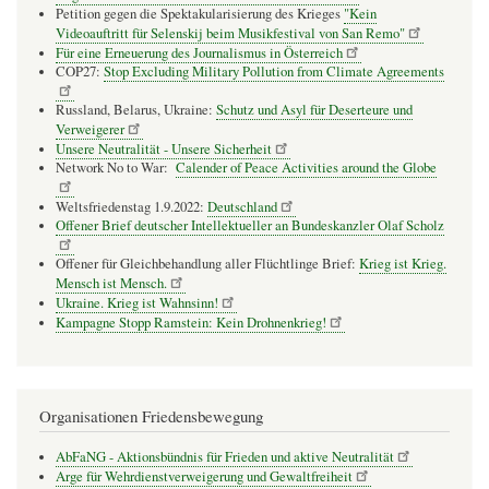
Petition gegen die Spektakularisierung des Krieges
"Kein
Videoauftritt für Selenskij beim Musikfestival von San Remo"
Für eine Erneuerung des Journalismus in Österreich
COP27:
Stop Excluding Military Pollution from Climate Agreements
Russland, Belarus, Ukraine:
Schutz und Asyl für Deserteure und
Verweigerer
Unsere Neutralität - Unsere Sicherheit
Network No to War:
Calender of Peace Activities around the Globe
Weltsfriedenstag 1.9.2022:
Deutschland
Offener Brief deutscher Intellektueller an Bundeskanzler Olaf Scholz
Offener für Gleichbehandlung aller Flüchtlinge Brief:
Krieg ist Krieg.
Mensch ist Mensch.
Ukraine. Krieg ist Wahnsinn!
Kampagne Stopp Ramstein: Kein Drohnenkrieg!
Organisationen Friedensbewegung
AbFaNG - Aktionsbündnis für Frieden und aktive Neutralität
Arge für Wehrdienstverweigerung und Gewaltfreiheit