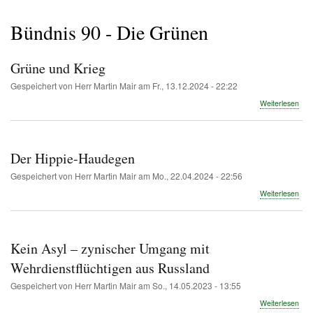
Pfadnavigation
Bündnis 90 - Die Grünen
Grüne und Krieg
Gespeichert von
Herr Martin Mair
am
Fr., 13.12.2024 - 22:22
übe
Weiterlesen
Grü
und
Krie
Der Hippie-Haudegen
Gespeichert von
Herr Martin Mair
am
Mo., 22.04.2024 - 22:56
übe
Weiterlesen
Der
Hipp
Hau
Kein Asyl – zynischer Umgang mit
Wehrdienstflüchtigen aus Russland
Gespeichert von
Herr Martin Mair
am
So., 14.05.2023 - 13:55
übe
Weiterlesen