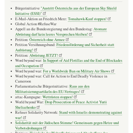
spä
200
Bürgerinitiative
"Austritt Österreichs aus der European Sky Shield
und
Initiative (ESSI)"
erst
E-Mail-Aktion an Friedrich Merz:
Tomahawk-Kauf stoppen!
rech
Global Action #RefuseWar
201
Appell an die Bundesregierung und den Bundestag:
Atomare
beg
Abrüstung darf kein leeres Versprechen bleiben!
Petition:
Österreich ohne Armee
Petition Versöhnungsbund:
Friedensförderung und Sicherheit statt
Aufrüstung!
Petition:
Abrüstung JETZT!
Word beyond war:
In Support of Aid Flotillas and the End of Blockades
and Occupation
Word beyond war:
For a Worldwide Ban on Military Air Shows
Word beyond war: Call for Action to End Deadly Violence in
Cameroon
Parlamentarische Bürgerinitiative:
Raus aus den
Militarisierungsartikeln des EU-Vertrages!
attac-Kampagne:
Wettrüsten stoppen!
World beyond War:
Drop Prosecution of Peace Activist Yurii
Sheliazhenko
Refuser Solidarity Network:
Stand with Israelis demonstrating against
war!
Solidarität mit der Jüdischen Stimme! Gemeinsam gegen Hetze und
Verbotsdrohungen