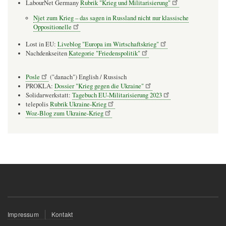
LabourNet Germany
Rubrik "Krieg und Militarisierung"
Njet zum Krieg – das sagen in Russland nicht nur klassische
Oppositionelle
Lost in EU:
Liveblog "Europa im Wirtschaftskrieg"
Nachdenkseiten
Kategorie "Friedenspolitik"
Posle
("danach") English / Russisch
PROKLA:
Dossier "Krieg gegen die Ukraine"
Solidarwerkstatt:
Tagebuch EU-Militarisierung 2023
telepolis
Rubrik Ukraine-Krieg
Woz-Blog zum Ukraine-Krieg
Fußzeilenmenü
Impressum
Kontakt