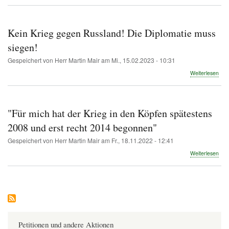
Kei
Asyl
–
zyni
Kein Krieg gegen Russland! Die Diplomatie muss
Um
mit
siegen!
Wehr
Gespeichert von
Herr Martin Mair
am
Mi., 15.02.2023 - 10:31
aus
Rus
übe
Weiterlesen
Kei
Krie
geg
Rus
"Für mich hat der Krieg in den Köpfen spätestens
Die
Dipl
2008 und erst recht 2014 begonnen"
mus
Gespeichert von
Herr Martin Mair
am
Fr., 18.11.2022 - 12:41
sieg
übe
Weiterlesen
"Fü
mic
hat
der
Krie
in
den
Köp
Petitionen und andere Aktionen