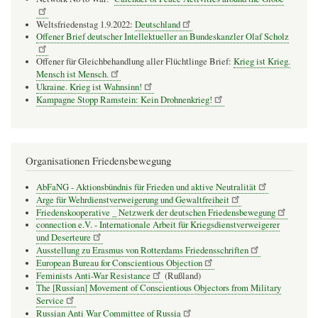
Weltsfriedenstag 1.9.2022:
Deutschland
Offener Brief deutscher Intellektueller an Bundeskanzler Olaf Scholz
Offener für Gleichbehandlung aller Flüchtlinge Brief:
Krieg ist Krieg.
Mensch ist Mensch.
Ukraine. Krieg ist Wahnsinn!
Kampagne Stopp Ramstein: Kein Drohnenkrieg!
Organisationen Friedensbewegung
AbFaNG - Aktionsbündnis für Frieden und aktive Neutralität
Arge für Wehrdienstverweigerung und Gewaltfreiheit
Friedenskooperative _ Netzwerk der deutschen Friedensbewegung
connection e.V. - Inter­na­tio­nale Arbeit für Kriegs­dienst­ver­wei­gerer
und Deser­teure
Ausstellung zu Erasmus von Rotterdams Friedensschriften
European Bureau for Conscientious Objection
Feminists Anti-War Resistance
(Rußland)
The [Russian] Movement of Conscientious Objectors from Military
Service
Russian Anti War Committee of Russia