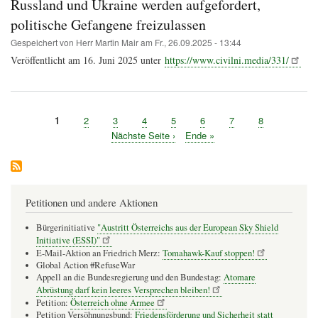
Russland und Ukraine werden aufgefordert,
Faschismus
und
politische Gefangene freizulassen
Slawa
Ukriani
Gespeichert von
Herr Martin Mair
am
Fr., 26.09.2025 - 13:44
ganz
Veröffentlicht am 16. Juni 2025 unter
https://www.civilni.media/331/
normal?
Seite
1
Seite
2
Seite
3
Seite
4
Seite
5
Seite
6
Seite
7
Seite
8
Seitennummerierung
Nächste
Nächste Seite ›
Letzte
Ende »
Seite
Seite
Petitionen und andere Aktionen
Bürgerinitiative
"Austritt Österreichs aus der European Sky Shield
Initiative (ESSI)"
E-Mail-Aktion an Friedrich Merz:
Tomahawk-Kauf stoppen!
Global Action #RefuseWar
Appell an die Bundesregierung und den Bundestag:
Atomare
Abrüstung darf kein leeres Versprechen bleiben!
Petition:
Österreich ohne Armee
Petition Versöhnungsbund:
Friedensförderung und Sicherheit statt