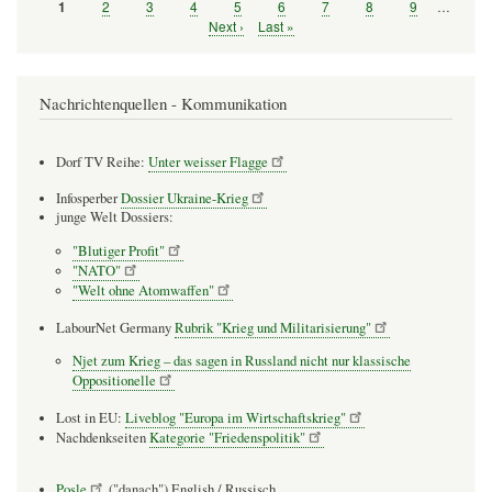
Seite
2
Seite
3
Seite
4
Seite
5
Seite
6
Seite
7
Seite
8
Seite
9
…
Seite
1
Seitennummerierung
Nächste
Next ›
Letzte
Last »
Seite
Seite
Nachrichtenquellen - Kommunikation
Dorf TV Reihe:
Unter weisser Flagge
Infosperber
Dossier Ukraine-Krieg
junge Welt Dossiers:
"Blutiger Profit"
"NATO"
"Welt ohne Atomwaffen"
LabourNet Germany
Rubrik "Krieg und Militarisierung"
Njet zum Krieg – das sagen in Russland nicht nur klassische
Oppositionelle
Lost in EU:
Liveblog "Europa im Wirtschaftskrieg"
Nachdenkseiten
Kategorie "Friedenspolitik"
Posle
("danach") English / Russisch