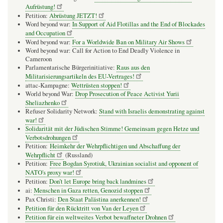
Aufrüstung!
Petition:
Abrüstung JETZT!
Word beyond war:
In Support of Aid Flotillas and the End of Blockades
and Occupation
Word beyond war:
For a Worldwide Ban on Military Air Shows
Word beyond war: Call for Action to End Deadly Violence in
Cameroon
Parlamentarische Bürgerinitiative:
Raus aus den
Militarisierungsartikeln des EU-Vertrages!
attac-Kampagne:
Wettrüsten stoppen!
World beyond War:
Drop Prosecution of Peace Activist Yurii
Sheliazhenko
Refuser Solidarity Network:
Stand with Israelis demonstrating against
war!
Solidarität mit der Jüdischen Stimme! Gemeinsam gegen Hetze und
Verbotsdrohungen
Petition:
Heimkehr der Wehrpflichtigen und Abschaffung der
Wehrpflicht
(Russland)
Petition:
Free Bogdan Syrotiuk, Ukrainian socialist and opponent of
NATO's proxy war!
Petition:
Don’t let Europe bring back landmines
ai:
Menschen in Gaza retten, Genozid stoppen
Pax Christi:
Den Staat Palästina anerkennen!
Petition für den Rücktritt von Van der Leyen
Petition für ein weltweites Verbot bewaffneter Drohnen