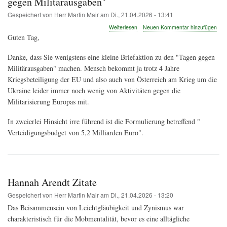
gegen Militärausgaben"
Gespeichert von
Herr Martin Mair
am
Di., 21.04.2026 - 13:41
über
Weiterlesen
Neuen Kommentar hinzufügen
Irre
Guten Tag,
führende
Zahl
Danke, dass Sie wenigstens eine kleine Briefaktion zu den "Tagen gegen
bei
Militärausgaben" machen. Mensch bekommt ja trotz 4 Jahre
Briefaktion
zu
Kriegsbeteiligung der EU und also auch von Österreich am Krieg um die
den
Ukraine leider immer noch wenig von Aktivitäten gegen die
"Tagen
Militarisierung Europas mit.
gegen
Militärausgaben"
In zweierlei Hinsicht irre führend ist die Formulierung betreffend "
Verteidigungsbudget von 5,2 Milliarden Euro".
Hannah Arendt Zitate
Gespeichert von
Herr Martin Mair
am
Di., 21.04.2026 - 13:20
Das Beisammensein von Leichtgläubigkeit und Zynismus war
charakteristisch für die Mobmentalität, bevor es eine alltägliche