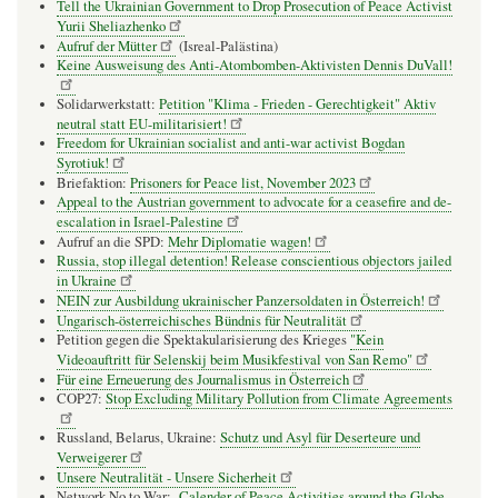
Tell the Ukrainian Government to Drop Prosecution of Peace Activist
Yurii Sheliazhenko
Aufruf der Mütter
(Isreal-Palästina)
Keine Ausweisung des Anti-Atombomben-Aktivisten Dennis DuVall!
Solidarwerkstatt:
Petition "Klima - Frieden - Gerechtigkeit" Aktiv
neutral statt EU-militarisiert!
Freedom for Ukrainian socialist and anti-war activist Bogdan
Syrotiuk!
Briefaktion:
Prisoners for Peace list, November 2023
Appeal to the Austrian government to advocate for a ceasefire and de-
escalation in Israel-Palestine
Aufruf an die SPD:
Mehr Diplomatie wagen!
Russia, stop illegal detention! Release conscientious objectors jailed
in Ukraine
NEIN zur Ausbildung ukrainischer Panzersoldaten in Österreich!
Ungarisch-österreichisches Bündnis für Neutralität
Petition gegen die Spektakularisierung des Krieges
"Kein
Videoauftritt für Selenskij beim Musikfestival von San Remo"
Für eine Erneuerung des Journalismus in Österreich
COP27:
Stop Excluding Military Pollution from Climate Agreements
Russland, Belarus, Ukraine:
Schutz und Asyl für Deserteure und
Verweigerer
Unsere Neutralität - Unsere Sicherheit
Network No to War:
Calender of Peace Activities around the Globe