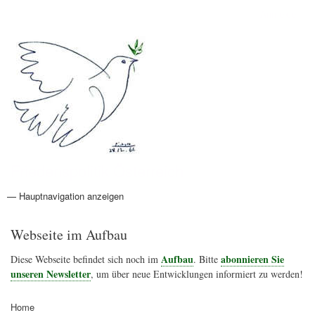
Direkt
Anmelden
Benutzermenü
zum
Inhalt
Friedenspolitik Österreich
— Hauptnavigation anzeigen
Hauptnavigation
Aktionen
Friedensbewegung
Friedensprojekte
Home
Konflikte
Links
Narichtenlinks
News
Politik
Termine
Texte
Kunst
Friedensexperten
Friedensforschung
Friedensinitiativen
Friedensnachrichten
Webseite im Aufbau
Aufbau
abonnieren Sie
Diese Webseite befindet sich noch im
. Bitte
unseren Newsletter
, um über neue Entwicklungen informiert zu werden!
Home