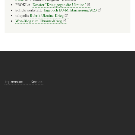
PROKLA:
Dossier "Krieg gegen die Ukraine"
Solidarwerkstatt:
Tagebuch EU-Militarisierung 2023
telepolis
Rubrik Ukraine-Krieg
Woz-Blog zum Ukraine-Krieg
Fußzeilenmenü
Impressum
Kontakt