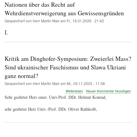
Nationen über das Recht auf
Wehrdienstverweigerung aus Gewissensgründen
Gespeichert von
Herr Martin Mair
am
Fr., 16.01.2026 - 21:42
I.
Kritik am Dinghofer-Symposium: Zweierlei Mass?
Sind ukrainischer Faschismus und Slawa Ukriani
ganz normal?
Gespeichert von
Herr Martin Mair
am
Mi., 05.11.2025 - 11:38
über
Weiterlesen
Neuen Kommentar hinzufügen
Kritik
Sehr geehrter Herr emer. Univ.Prof. DDr. Helmut Konrad,
am
Dinghofer-
sehr geehrter Herr Univ.-Prof. DDr. Oliver Rathkolb,
Symposium:
Zweierlei
Mass?
Sind
ukrainischer