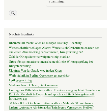
Spamming.
Nachrichtenlinks
Rheinmetall macht Wien zu Europas Rüstungs-Hochburg
Wissenschaftler schlagen Alarm: Wendet sich Großbritannien nach der
nuklearen Abschreckung der (atomaren) Kriegsführung zu?
Zahl der Kriegsdienstverweigerer steigt stark an
Grüne für systematische menschenrechtliche Wirkungsprüfung bei
Budgeterstellung
Ukraine: Von der Straße weg in den Krieg
Waffenfabrik in Berlin: Geschosse gut geschützt
Lyrik gegen Krieg
Medienschau: Dröhnen, nicht summen
Umfrage zu Mittelstreckenwaffen: Friedensbewegung lehnt Tomahawk-
Kauf ab: Mehrheit in Deutschland spricht sich für Rüstungskontroll-
Initiativen aus
30 Jahre IGH-Gutachten zu Atomwaffen – Mehr als 50 Prominente
fordern: „Atomare Abrüstung darf kein leeres Versprechen bleiben“