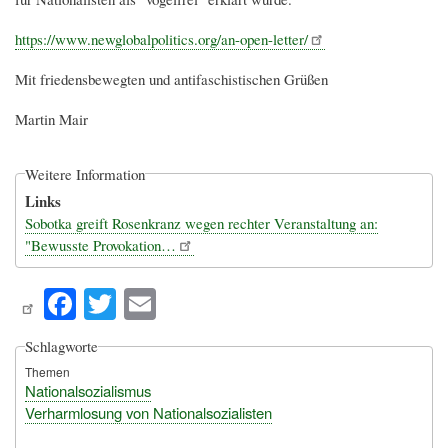
https://www.newglobalpolitics.org/an-open-letter/
Mit friedensbewegten und antifaschistischen Grüßen
Martin Mair
Weitere Information
Links
Sobotka greift Rosenkranz wegen rechter Veranstaltung an:
"Bewusste Provokation…
Fa
T
E
ce
wi
m
Schlagworte
bo
tte
ail
Themen
ok
r
Nationalsozialismus
Verharmlosung von Nationalsozialisten