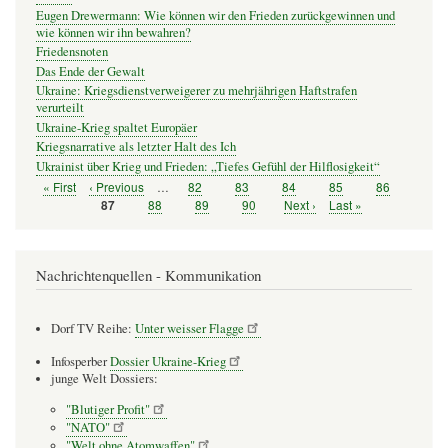
Eugen Drewermann: Wie können wir den Frieden zurückgewinnen und
wie können wir ihn bewahren?
Friedensnoten
Das Ende der Gewalt
Ukraine: Kriegsdienstverweigerer zu mehrjährigen Haftstrafen
verurteilt
Ukraine-Krieg spaltet Europäer
Kriegsnarrative als letzter Halt des Ich
Ukrainist über Krieg und Frieden: „Tiefes Gefühl der Hilflosigkeit“
Erste
« First
Vorherige
‹ Previous
…
Seite
82
Seite
83
Seite
84
Seite
85
Seite
86
Seitennummerierung
Seite
Seite
Seite
88
Seite
89
Seite
90
Nächste
Next ›
Letzte
Last »
Seite
87
Seite
Seite
Nachrichtenquellen - Kommunikation
Dorf TV Reihe:
Unter weisser Flagge
Infosperber
Dossier Ukraine-Krieg
junge Welt Dossiers:
"Blutiger Profit"
"NATO"
"Welt ohne Atomwaffen"