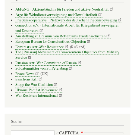
AbFaNG - Aktionsbündnis für Frieden und aktive Neutralität
Arge für Wehrdienstverweigerung und Gewaltfreiheit
Friedenskooperative _ Netzwerk der deutschen Friedensbewegung
connection e.V. - Inter­na­tio­nale Arbeit für Kriegs­dienst­ver­wei­gerer
und Deser­teure
Ausstellung zu Erasmus von Rotterdams Friedensschriften
European Bureau for Conscientious Objection
Feminists Anti-War Resistance
(Rußland)
The [Russian] Movement of Conscientious Objectors from Military
Service
Russian Anti War Committee of Russia
Soldatenmütter von St. Petersburg
Peace News
(UK)
Sanctions Kill
Stopp the War Coalition
Ukraine Pacifist Movement
War Resisters International
Suche
Suche
CAPTCHA