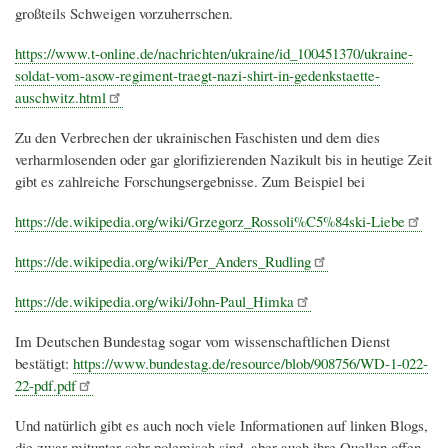
großteils Schweigen vorzuherrschen.
https://www.t-online.de/nachrichten/ukraine/id_100451370/ukraine-
soldat-vom-asow-regiment-traegt-nazi-shirt-in-gedenkstaette-
auschwitz.html
Zu den Verbrechen der ukrainischen Faschisten und dem dies
verharmlosenden oder gar glorifizierenden Nazikult bis in heutige Zeit
gibt es zahlreiche Forschungsergebnisse. Zum Beispiel bei
https://de.wikipedia.org/wiki/Grzegorz_Rossoli%C5%84ski-Liebe
https://de.wikipedia.org/wiki/Per_Anders_Rudling
https://de.wikipedia.org/wiki/John-Paul_Himka
Im Deutschen Bundestag sogar vom wissenschaftlichen Dienst
bestätigt:
https://www.bundestag.de/resource/blob/908756/WD-1-022-
22-pdf.pdf
Und natürlich gibt es auch noch viele Informationen auf linken Blogs,
die zwar mitunter sehr polemisch sind, aber auch ihre Quellen offen