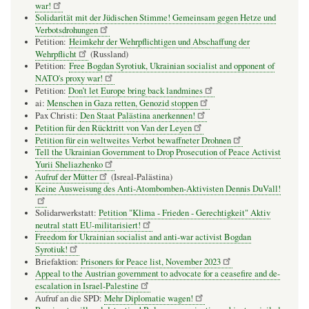
war!
Solidarität mit der Jüdischen Stimme! Gemeinsam gegen Hetze und
Verbotsdrohungen
Petition:
Heimkehr der Wehrpflichtigen und Abschaffung der
Wehrpflicht
(Russland)
Petition:
Free Bogdan Syrotiuk, Ukrainian socialist and opponent of
NATO's proxy war!
Petition:
Don’t let Europe bring back landmines
ai:
Menschen in Gaza retten, Genozid stoppen
Pax Christi:
Den Staat Palästina anerkennen!
Petition für den Rücktritt von Van der Leyen
Petition für ein weltweites Verbot bewaffneter Drohnen
Tell the Ukrainian Government to Drop Prosecution of Peace Activist
Yurii Sheliazhenko
Aufruf der Mütter
(Isreal-Palästina)
Keine Ausweisung des Anti-Atombomben-Aktivisten Dennis DuVall!
Solidarwerkstatt:
Petition "Klima - Frieden - Gerechtigkeit" Aktiv
neutral statt EU-militarisiert!
Freedom for Ukrainian socialist and anti-war activist Bogdan
Syrotiuk!
Briefaktion:
Prisoners for Peace list, November 2023
Appeal to the Austrian government to advocate for a ceasefire and de-
escalation in Israel-Palestine
Aufruf an die SPD:
Mehr Diplomatie wagen!