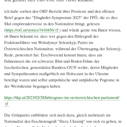
ich habe soeben den ORF-Bericht über Prosteste und den offenen
Brief gegen das "Dinghofer-Symposium 2025" der FPÖ, die es dies
Mal empörenderweise in den Nationalrat bringt, gelesen
(
https://orf.at/stories/3410456/
) und würde gerne von Ihnen wissen,
ob Ihnen bekannt ist, dass wer gegen den Hitlergruß des
Fraktionsführer von Wolodymyr Selenskyjs Partei im
Österreichischen Nationalrat, während der Übertragung der Selensyj-
Rede, protestiert hat. Erschwerend kommt hinzu, dass am
Fahnenmast die rot-schwarze Blut-und-Boden-Fahne der
faschistischen, genozidalen Bandera-OUN wehte, deren Mitglieder
und Sympathisanten maßgeblich am Holocaust in der Ukraine
beteiligt waren und selbst antipolnische und antijüdische Pogrome in
der Westukraine begangen haben.
https://tkp.at/2023/02/28/hitlergruss-im-oesterreichischen-parlament/
Die Grünpartei entblödete sich noch dazu, gleich mehrmals im
Nationalrat den Faschistengruß "Slava Ukrainij" von sich zu geben, in