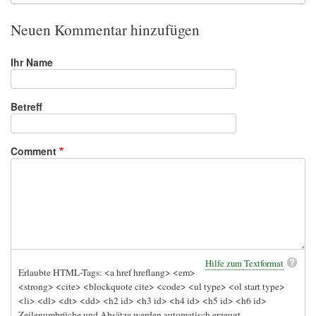
Neuen Kommentar hinzufügen
Ihr Name
Betreff
Comment
Hilfe zum Textformat
Erlaubte HTML-Tags: <a href hreflang> <em>
<strong> <cite> <blockquote cite> <code> <ul type> <ol start type>
<li> <dl> <dt> <dd> <h2 id> <h3 id> <h4 id> <h5 id> <h6 id>
Zeilenumbrüche und Absätze werden automatisch erzeugt.