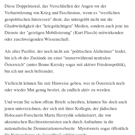
Diese Doppelmoral, das Verschließen der Augen vor der
Verharmlosung von Krieg und Faschismus, wenn es "westlichen
geopolitischen Interessen" dient, das untergräbt nicht nur die
Glaubwürdigkeit der "kriegstüchtigen" Medien, sondern auch jene im
Dienste der "geistigen Mobilisierung" (Kurt Flasch) mitwirkenden
oder zuschweigenden Wissenschaft.
Als alter Pazifist, der noch nicht am "politischen Alzheimer" leidet,
bin ich ob der Zustände im einst "immerwährend neutralen
Österreich" (unter Bruno Kreisky sogar mit aktiver Friedenspolitik),
bin ich nur noch befremdet.
Vielleicht können Sie mir Hinweise geben, wer in Österreich noch
oder wieder Mut genug besitzt, da endlich aktiv zu werden.
Und wenn Sie schon offene Briefe schreiben, könnten Sie doch auch
jenen unterzeichnen, der sich mit ihrer Kollegin, der jüdischen
Holocaust-Forscherin Marta Havryshk solidarisiert, die von
ukrainischen Rechtsextremisten auch durch Aufnahme in die
nationalistische Denunziationswebseite Myrotvorets sogar öffentlich
für Nationalisten als "vogelfrei" erklärt wurde.