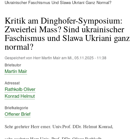
Pfadnavigation
Ukrainischer Faschismus Und Slawa Ukriani Ganz Normal?
Kritik am Dinghofer-Symposium:
Zweierlei Mass? Sind ukrainischer
Faschismus und Slawa Ukriani ganz
normal?
Gespeichert von
Herr Martin Mair
am
Mi., 05.11.2025 - 11:38
Briefautor
Martin Mair
Adressat
Rathkolb Oliver
Konrad Helmut
Briefkategorie
Offener Brief
Sehr geehrter Herr emer. Univ.Prof. DDr. Helmut Konrad,
sehr geehrter Herr Univ.-Prof. DDr. Oliver Rathkolb,