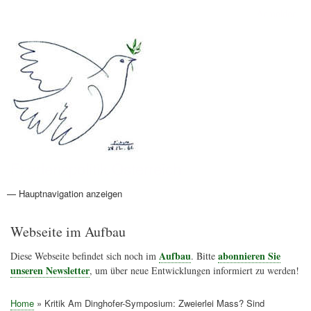
Direkt
Anmelden
Benutzermenü
zum
Inhalt
Friedenspolitik Österreich
— Hauptnavigation anzeigen
Hauptnavigation
Aktionen
Friedensbewegung
Friedensprojekte
Home
Konflikte
Links
Narichtenlinks
News
Politik
Termine
Texte
Kunst
Friedensexperten
Friedensforschung
Friedensinitiativen
Friedensnachrichten
Webseite im Aufbau
Aufbau
abonnieren Sie
Diese Webseite befindet sich noch im
. Bitte
unseren Newsletter
, um über neue Entwicklungen informiert zu werden!
Home
Kritik Am Dinghofer-Symposium: Zweierlei Mass? Sind