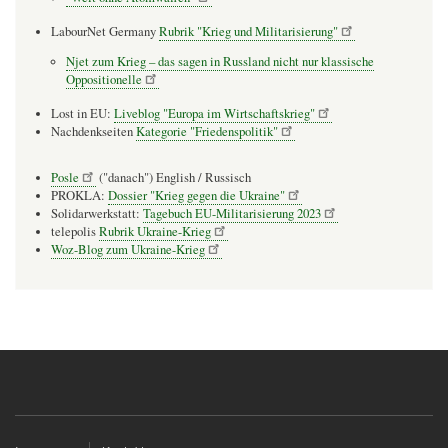
LabourNet Germany
Rubrik "Krieg und Militarisierung"
Njet zum Krieg – das sagen in Russland nicht nur klassische
Oppositionelle
Lost in EU:
Liveblog "Europa im Wirtschaftskrieg"
Nachdenkseiten
Kategorie "Friedenspolitik"
Posle
("danach") English / Russisch
PROKLA:
Dossier "Krieg gegen die Ukraine"
Solidarwerkstatt:
Tagebuch EU-Militarisierung 2023
telepolis
Rubrik Ukraine-Krieg
Woz-Blog zum Ukraine-Krieg
Fußzeilenmenü