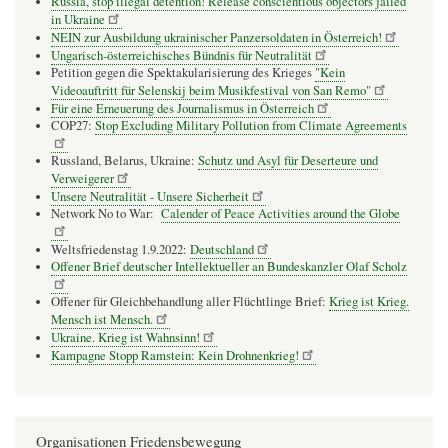
Russia, stop illegal detention! Release conscientious objectors jailed
in Ukraine
NEIN zur Ausbildung ukrainischer Panzersoldaten in Österreich!
Ungarisch-österreichisches Bündnis für Neutralität
Petition gegen die Spektakularisierung des Krieges
"Kein
Videoauftritt für Selenskij beim Musikfestival von San Remo"
Für eine Erneuerung des Journalismus in Österreich
COP27:
Stop Excluding Military Pollution from Climate Agreements
Russland, Belarus, Ukraine:
Schutz und Asyl für Deserteure und
Verweigerer
Unsere Neutralität - Unsere Sicherheit
Network No to War:
Calender of Peace Activities around the Globe
Weltsfriedenstag 1.9.2022:
Deutschland
Offener Brief deutscher Intellektueller an Bundeskanzler Olaf Scholz
Offener für Gleichbehandlung aller Flüchtlinge Brief:
Krieg ist Krieg.
Mensch ist Mensch.
Ukraine. Krieg ist Wahnsinn!
Kampagne Stopp Ramstein: Kein Drohnenkrieg!
Organisationen Friedensbewegung