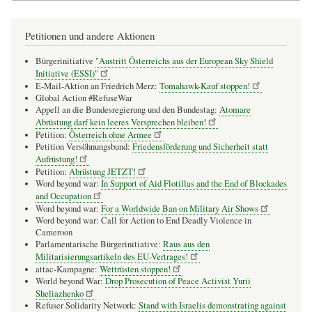
Petitionen und andere Aktionen
Bürgerinitiative
"Austritt Österreichs aus der European Sky Shield
Initiative (ESSI)"
E-Mail-Aktion an Friedrich Merz:
Tomahawk-Kauf stoppen!
Global Action #RefuseWar
Appell an die Bundesregierung und den Bundestag:
Atomare
Abrüstung darf kein leeres Versprechen bleiben!
Petition:
Österreich ohne Armee
Petition Versöhnungsbund:
Friedensförderung und Sicherheit statt
Aufrüstung!
Petition:
Abrüstung JETZT!
Word beyond war:
In Support of Aid Flotillas and the End of Blockades
and Occupation
Word beyond war:
For a Worldwide Ban on Military Air Shows
Word beyond war: Call for Action to End Deadly Violence in
Cameroon
Parlamentarische Bürgerinitiative:
Raus aus den
Militarisierungsartikeln des EU-Vertrages!
attac-Kampagne:
Wettrüsten stoppen!
World beyond War:
Drop Prosecution of Peace Activist Yurii
Sheliazhenko
Refuser Solidarity Network:
Stand with Israelis demonstrating against